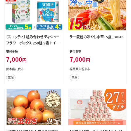
【スコッティ】 組み合わせ ティシュー
ラー麦麺の冷やし中華15食_Br046
フラワーボックス 250組 5箱 トイレ
ットロール シングル フラワーパック
寄付金額
寄付金額
3倍長持ち 4ロール ティッシュ トイレ
7,000
7,000
円
円
ットペーパー 日用品 防災備蓄 スト
ック 備蓄 新生活 防災 消耗品 生活
熊本県八代市
福岡県久留米市
用品 日用消耗品 箱ティッシュ 熊本
常温
常温
県 八代市