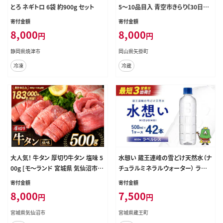
とろ ネギトロ 6袋 約900g セット
5～10品目入 青空市きらり《30日以
内に出荷予定》 野菜 岡山県 野菜 矢
寄付金額
寄付金額
掛町 野菜 野菜詰め合わせ 野菜 トマ
8,000
8,000
円
円
ト 野菜 きゅうり 野菜 アスパラガス
野菜 玉ねぎ 野菜 リーキ 野菜 送料
静岡県焼津市
岡山県矢掛町
無料 野菜 野菜 野菜 野菜 野菜---os
冷凍
冷蔵
y_ckrrys_30d_24_8000_s---
大人気！ 牛タン 厚切り牛タン 塩味 5
水想い 蔵王連峰の雪どけ天然水（ナ
00g [モ～ランド 宮城県 気仙沼市 2
チュラルミネラルウォーター） ラベ
0564659] 肉 牛肉 精肉 牛たん 牛タ
ルレス 500ml×42本 水 みず 天然
寄付金額
寄付金額
ン塩 牛たん塩 冷凍 焼肉 BBQ アウト
水 ミネラルウォーター 防災 備蓄 人
8,000
7,500
円
円
ドア バーベキュー 厚切り タン
気 ラベルレス ペットボトル 蔵王【04
301-0732】
宮城県気仙沼市
宮城県蔵王町