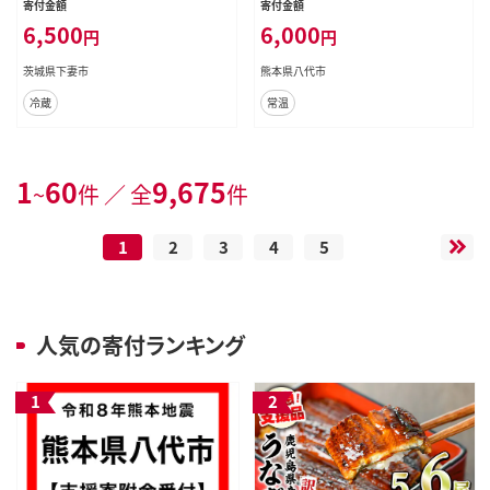
寄付金額
寄付金額
県産 】
特産品 【2026年12月上旬より順次
6,500
6,000
円
円
発送】
茨城県下妻市
熊本県八代市
冷蔵
常温
1
60
9,675
~
件 ／ 全
件
1
2
3
4
5
人気の寄付ランキング