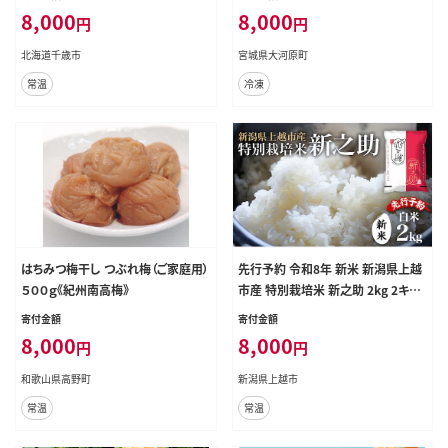
ート
やつ ユズ 柚子 チーズケーキお取り
8,000
8,000
円
円
寄せ 送料無料 配達 ご当地グルメ お
取り寄せ 取り寄せ 宮城 みやぎ蔵王
北海道千歳市
宮城県大河原町
三十六景地域の逸品
常温
冷凍
はちみつ梅干し つぶれ梅（ご家庭用）
先行予約 令和8年 新米 新潟県上越
５００ｇ《紀州南高梅》
市産 特別栽培米 新之助 2kg 2キロ
お米 コメ ふぁーむ大地
寄付金額
寄付金額
8,000
8,000
円
円
和歌山県高野町
新潟県上越市
常温
常温