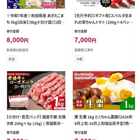
※令和7年産※秋田県産 あきたこま
【先行予約】【ギフト用】スパルタ生ま
ち 5kg【白米】(5kg小分け袋)【1回の
れの笑ちゃんトマト (200g×4パック
みお届け】2025年産 お届け時期選
入) フルーツトマト トマト 完熟 産地
寄付金額
寄付金額
べる お米 みそらファーム [みそらフ
直送 野菜 GC-1 【11月中旬以降順次
8,000
7,000
円
円
ァーム 秋田 お米 あきたこまち 米ど
発送】 先行予約 先行受付
ころ 東北 北秋田市 秋田県産 冷めて
秋田県北秋田市
島根県江津市
もおいしい おにぎり おむすび お弁
常温
冷蔵
当 白米]
【小分け・真空パック】 国産牛豚 合挽
栗 生栗 1kg とくちゃん農園《2026年
き肉 200g×5p (1kg) ( 茨城県共通
9月上旬-10月上旬頃出荷予定》熊本
返礼品・茨城県産 ) ブランド牛 ブラ
県 菊池市 栗 くり 熊本県産 秋の味覚
寄付金額
寄付金額
ンド豚 常陸牛 ローズポーク 茨城 国
果物 くだもの フルーツ デザート ご