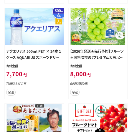
アクエリアス 500ml PET × 24本 1
【2026年発送★先行予約】フルーツ
ケース AQUARIUS スポーツドリン
王国笛吹市の【プレミアム大房】シャ
ク スポーツ飲料 ペットボトル 熱中
インマスカット1房700g以上 137-00
寄付金額
寄付金額
症対策 水分補給 コカ・コーラ Coca
2-26y
7,700
8,000
円
円
-Cola 運動 送料無料
宮崎県えびの市
山梨県笛吹市
常温
冷蔵