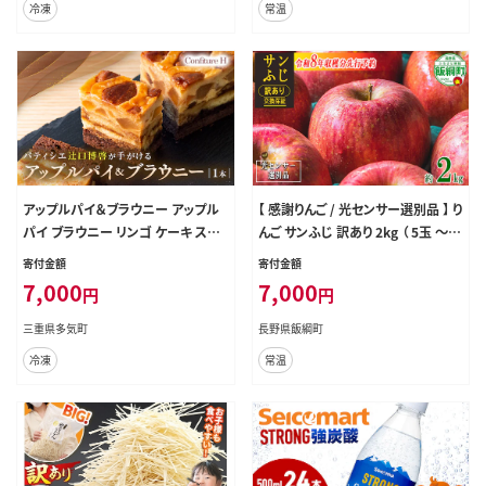
冷凍
常温
アップルパイ＆ブラウニー アップル
【 感謝りんご / 光センサー選別品 】 り
パイ ブラウニー リンゴ ケーキ スイ
んご サンふじ 訳あり 2kg （ 5玉 〜 1
ーツ お菓子 お酒入り 洋酒 贈答品
2玉 ） 交換保証 ながの農業協同組
寄付金額
寄付金額
贈答用 ギフト 三重県 多気町 コンフ
合 沖縄県への配送不可 2026年12
7,000
7,000
円
円
ィチュールアッシュ VCH-21
月上旬頃から2027年1月下旬頃まで
順次発送予定 令和8年度収穫分 傷
三重県多気町
長野県飯綱町
不揃い リンゴ 林檎 果物 フルーツ
冷凍
常温
信州 長野 予約 長野県 飯綱町 [186
9]