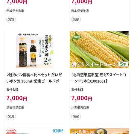
7,000
7,000
円
円
産 牛 牛肉 豚 豚肉 合挽肉 合い挽き
飯---314-5004---
肉 合いびき肉 挽き肉 挽肉 ひき肉 合
茨城県大洗町
熊本県菊池市
挽ミンチ 合挽きミンチ ミンチ ハンバ
冷凍
冷蔵
ーグ 小分け 真空パック
２種のポン酢食べ比べセット だいだ
【北海道恵庭市産】朝どりスイートコ
いポン酢 360ml・愛南ゴールドポン
ーン×5本【31001601】
酢 195ml 醤油 愛南ゴールド 河内
寄付金額
寄付金額
晩柑 美生柑 だいだい 柑橘 みかん
7,000
7,000
円
円
ふるさと納税 老舗 辻三親商会 お試
し 試供品 少量 ぽん酢 調味料 7000
愛媛県愛南町
北海道恵庭市
円 愛南町 愛媛県
常温
冷蔵