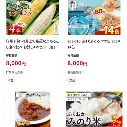
《7月下旬～9月上旬発送》とうもろこ
a08-010 きはだまぐろ ツナ缶 80g×
し食べ比べ お試し4本セット 山口い
14缶
ちご園
寄付金額
寄付金額
8,000
8,000
円
円
群馬県沼田市
静岡県焼津市
冷蔵
常温