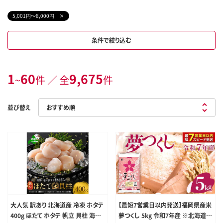
5,001円～8,000円
条件で絞り込む
1
60
9,675
~
件 ／ 全
件
並び替え
大人気 訳あり 北海道産 冷凍 ホタテ
【最短7営業日以内発送】福岡県産米
400g ほたて ホタテ 帆立 貝柱 海鮮
夢つくし 5kg 令和7年産 ※北海道・