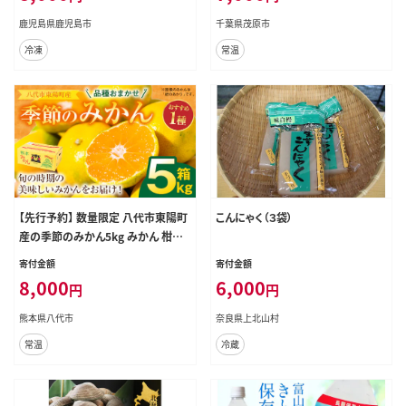
ィーエイチシー 千葉県 茂原市 MBB
鹿児島県鹿児島市
千葉県茂原市
003
冷凍
常温
【先行予約】 数量限定 八代市東陽町
こんにゃく（３袋）
産の季節のみかん5kg みかん 柑橘
フルーツ 果物 果実 ミカン 蜜柑 熊
寄付金額
寄付金額
本県 八代市 【2026年9月下旬より順
8,000
6,000
円
円
次発送】
熊本県八代市
奈良県上北山村
常温
冷蔵