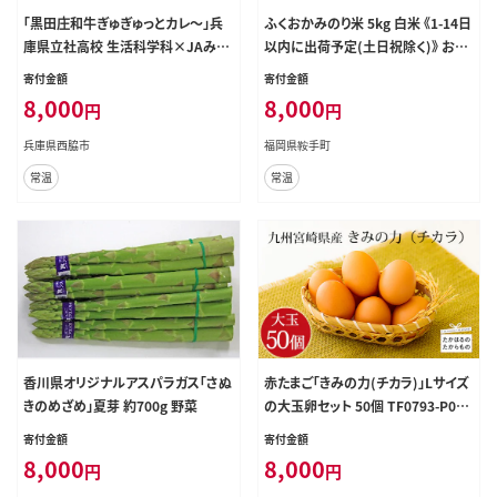
「黒田庄和牛ぎゅぎゅっとカレ～」兵
ふくおかみのり米 5kg 白米 《1-14日
庫県立社高校 生活科学科×JAみの
以内に出荷予定(土日祝除く)》 お米
りコラボカレー tokusan-66
ごはん ご飯 rice kome---kr_hmnr
寄付金額
寄付金額
h_rx_26_8000_5kg---
8,000
8,000
円
円
兵庫県西脇市
福岡県鞍手町
常温
常温
香川県オリジナルアスパラガス「さぬ
赤たまご「きみの力(チカラ)」Lサイズ
きのめざめ」夏芽 約700g 野菜
の大玉卵セット 50個 TF0793-P000
35
寄付金額
寄付金額
8,000
8,000
円
円