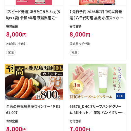
【スピード発送】あきたこまち 5kg (5
【 先行予約 2026年7月中旬以降発
kgx1袋) 令和7年産 茨城県産 こしひ
送 】八千代町産 黒皮 小玉スイカ 姫
かり 白米 精米 茨城県 八千代町 お
甘泉ブラック ひとりじめBonBonリ
寄付金額
寄付金額
米 米 [RA092yai]
ッチ 1箱（2玉入） 黒皮 すいか 西瓜
8,000
8,000
円
円
[SF004ya]
茨城県八千代町
茨城県八千代町
常温
常温
至高の鹿児島黒豚ウインナー4P K1
66376_DHCオリーブハンドクリー
61-007
ム 3個セット ／ 美容 ハンドクリーム
ハンドケア オリーブバージンオイル
寄付金額
寄付金額
無香性 無着色 パラベンフリー 天然
8,000
7,000
円
円
成分配合 弱酸性 3個セット DHC デ