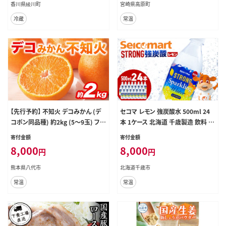
香川県綾川町
宮崎県高原町
冷蔵
常温
【先行予約】 不知火 デコみかん (デ
セコマ レモン 強炭酸水 500ml 24
コポン同品種) 約2kg (5～9玉) フル
本 1ケース 北海道 千歳製造 飲料 炭
ーツ くだもの 果物 みかん 蜜柑 ミカ
酸 ペットボトル セイコーマート
寄付金額
寄付金額
ン 柑橘 おやつ デザート 旬 熊本県
8,000
8,000
円
円
八代市 【2027年2月上旬より順次発
送】
熊本県八代市
北海道千歳市
常温
常温