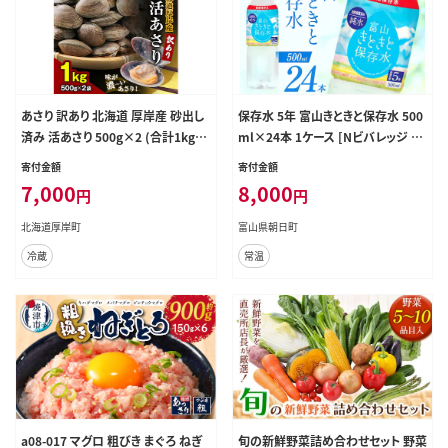
あさり 訳あり 北海道 厚岸産 砂出し
保存水 5年 富山きときと保存水 500
済み 活あさり 500g×2 (合計1kg)
ml×24本 1ケース [Nビバレッジ 富
【厚岸海産】[ アサリ 魚貝 海鮮 大粒
山県 朝日町 34310472] 水 ペットボ
寄付金額
寄付金額
美味しい 栄養 旨み 砂出し 水洗い
トル 防災 防災グッズ ミネラルウォ
7,000
8,000
円
円
冷蔵 便利 ]
ーター ローリングストック 長期保存
水 備蓄 備蓄水
北海道厚岸町
富山県朝日町
冷蔵
常温
a08-017 マグロ 粗びき まぐろ ねぎ
旬の新鮮野菜詰め合わせセット 野菜