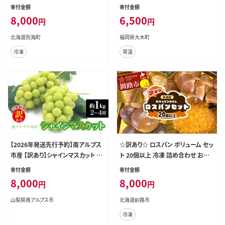
魚介類 刺身 大粒 天然 海鮮 ランキ
沖縄・離島は配送不可 |【精米 単一
寄付金額
寄付金額
ング 大人気 人気 おすすめ 訳あり ）
米 単一原料米 7年産 国産 お米 ブラ
8,000
6,500
円
円
ンド米 5kg × 1 ゆめつくし】CY008
_01
北海道別海町
福岡県大木町
冷凍
常温
【2026年発送先行予約】南アルプス
☆訳あり☆ ロスパン ボリューム セッ
市産 【訳あり】シャインマスカット 約
ト 20個以上 冷凍 詰め合わせ おま
1.0kg（２～4房） ALPDD028
かせ 訳あり 不揃い 家計応援 フード
寄付金額
寄付金額
ロス SDGs サステナブル コスパ 大
8,000
8,000
円
円
容量 便利 レンチン 時短 総菜パン
菓子パン パン セレクトパン 北海道
山梨県南アルプス市
北海道釧路市
釧路市 F5F-0252
冷凍