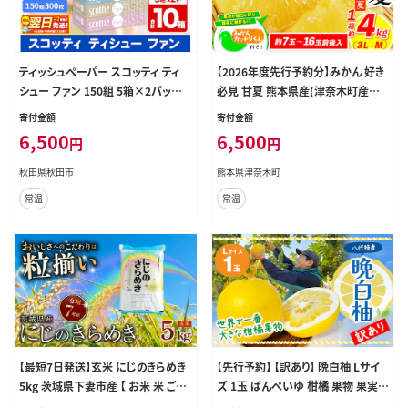
ティッシュペーパー スコッティ ティ
【2026年度先行予約分】みかん 好き
シュー ファン 150組 5箱×2パック
必見 甘夏 熊本県産(津奈木町産含
秋田市オリジナル 最短翌日発送 [テ
む) 甘夏 約 4kg (約7-16玉前後) 柑
寄付金額
寄付金額
ィッシュ スコッティ(SCOTTIE) スコ
橘 大玉 ミカン《2月中旬-4月末頃出
6,500
6,500
円
円
ッティティシュー]
荷》 フルーツ 旬 甘夏みかん 果物 訳
あり 定期 でない---tn_amana2_bc
秋田県秋田市
熊本県津奈木町
24_r8_6500_4kg---
常温
常温
【最短7日発送】玄米 にじのきらめき
【先行予約】 【訳あり】 晩白柚 Lサイ
5kg 茨城県下妻市産 【 お米 米 ご飯
ズ 1玉 ばんぺいゆ 柑橘 果物 果実 く
こめ にじのきらめき 令和7年産 茨城
だもの フルーツ 熊本県産 八代市