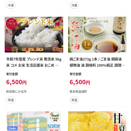
冷凍
冷蔵
令和7年度産 ブレンド米 無洗米 5kg
純ごま油273g 1本 / ごま油 胡麻油
米 コメ お米 生活応援米 おこめ ご
植物油 油 調味料 100%純正 調理
飯 ごはん 秋田県産 秋田 にかほ
常温
寄付金額
寄付金額
6,500
6,500
円
円
秋田県にかほ市
熊本県益城町
常温
常温