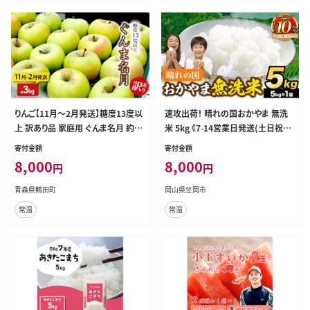
りんご【11月～2月発送】糖度13度以
速攻出荷！ 晴れの国おかやま 無洗
上 訳あり品 家庭用 ぐんま名月 約3k
米 5kg 《7-14営業日発送(土日祝除
g【青森りんご】
く)》 岡山県 笠岡市 無洗米 岡山県産
寄付金額
寄付金額
米 送料無料 国産 ブレンド米 無洗米
8,000
8,000
円
円
---kasaoka_zsy_391_5_wx---
青森県鶴田町
岡山県笠岡市
常温
常温