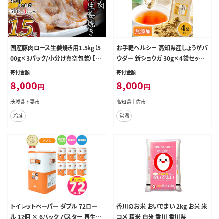
国産豚肉ロース生姜焼き用1.5kg（5
お手軽ヘルシー 高知県産しょうがパ
00g×3パック/小分け真空包装）【下
ウダー 新ショウガ 30g×4袋セット /
妻工場直送】【豚肉 ロース セット パ
生姜パウダー 国産 しょうが ショウガ
寄付金額
寄付金額
ック 国産 豚ロース 生姜焼き おかず
粉末しょうが 野菜パウダー 料理 お
8,000
8,000
円
円
便利 お弁当 マルリン】
菓子づくり【カトレア】 [BQBC003]
茨城県下妻市
高知県土佐市
冷凍
常温
トイレットペーパー ダブル 72ロー
香川のお米 おいでまい 2kg お米 米
ル 12個 × 6パック バスター 再生紙
コメ 精米 白米 香川 香川県