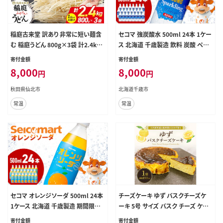
稲庭古来堂 訳あり 非常に短い麺含
セコマ 強炭酸水 500ml 24本 1ケー
む 稲庭うどん 800g×3袋 計2.4kg
ス 北海道 千歳製造 飲料 炭酸 ペッ
を1回お届け 伝統製法認定 稲庭古
トボトル セイコーマート
寄付金額
寄付金額
来うどん [乾麺 干麺 干し麺 細麺 無
8,000
8,000
円
円
添加 時短 離乳食 介護食 カット手間
なし ご当地 お取り寄せ 手綯 てない
秋田県仙北市
北海道千歳市
稲庭饂飩]
常温
常温
セコマ オレンジソーダ 500ml 24本
チーズケーキ ゆず バスクチーズケ
1ケース 北海道 千歳製造 期間限定
ーキ 5号 サイズ バスク チーズ ケー
飲料 炭酸 ペットボトル セイコーマ
キ スイーツ お菓子 菓子 おかし お
寄付金額
寄付金額