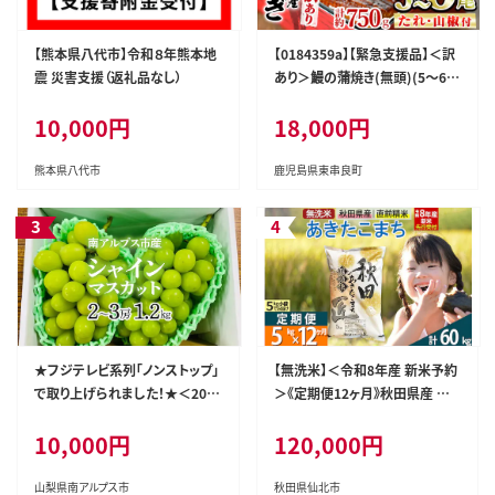
【熊本県八代市】令和８年熊本地
【0184359a】【緊急支援品】＜訳
震 災害支援（返礼品なし）
あり＞鰻の蒲焼き(無頭)(5～6
尾・計約750g・タレ、山椒付) う
10,000円
18,000円
なぎ ウナギ 鰻 国産 蒲焼 蒲焼き
たれ 鹿児島 ふるさと 人気 支援
【アクアおおすみ】
熊本県八代市
鹿児島県東串良町
★フジテレビ系列「ノンストップ」
【無洗米】＜令和8年産 新米予約
で取り上げられました！★＜202
＞《定期便12ヶ月》秋田県産 あき
6年発送先行予約＞南アルプス
たこまち 5kg (5kg×1袋) ×12
10,000円
120,000円
市産シャインマスカット1.2kg以
回 5キロ お米 匠 [サンファーム
上（2～3房） クール便発送 ALPA
西木 米5kg 米 5kg 米 5kg定期
G007
便 お米定期便 あきたこまち ごは
山梨県南アルプス市
秋田県仙北市