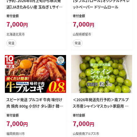
【予約：2026年9月上旬から順次発
【ダブル27ロール】オリジナルトイレ
送】JAきたみらい産 玉ねぎ Lサイズ
ットペーパー ドリームロール
10kg ( タマネギ たまねぎ 野菜 )【21
寄付金額
寄付金額
0-0003-2026】
7,000
7,000
円
円
北海道北見市
山梨県都留市
常温
常温
スピード発送 プルコギ 牛肉 味付け
＜2026年発送先行予約＞南アルプ
肉 焼肉 800g 小分け タレ漬け 韓国
ス市産シャインマスカット家庭用 粒1
料理 冷凍 味付 惣菜 おかず 簡単調
kg クール便発送 ALPAG012
寄付金額
寄付金額
理 時短 どなたでも食べられる お弁
7,000
7,000
円
円
当 焼くだけ 大容量 最短10日発送
福岡県田川市
山梨県南アルプス市