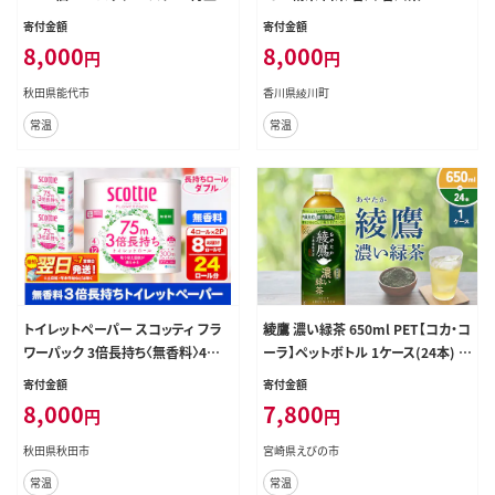
100％ 芯あり 日用品 消耗品 無香料
寄付金額
寄付金額
生活用品 備蓄 秋田県 能代市 送料
8,000
8,000
円
円
無料 《能代製紙》
秋田県能代市
香川県綾川町
常温
常温
トイレットペーパー スコッティ フラ
綾鷹 濃い緑茶 650ml PET【コカ・コ
ワーパック 3倍長持ち〈無香料〉4ロ
ーラ】ペットボトル 1ケース(24本) セ
ール(ダブル)×2パック 秋田市オリ
ット お茶 緑茶 抹茶 日本茶 茶葉 カ
寄付金額
寄付金額
ジナル 最短翌日発送 [スコッティ フ
テキン 内臓脂肪 皮下脂肪 健康 機能
8,000
7,800
円
円
ラワーパック トイレットペーパー 日
性表示食品 宮崎県 えびの市 送料無
本製紙クレシア 新生活]
料
秋田県秋田市
宮崎県えびの市
常温
常温