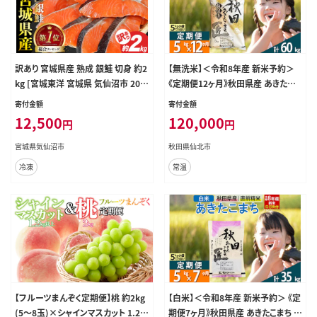
訳あり 宮城県産 熟成 銀鮭 切身 約2
【無洗米】＜令和8年産 新米予約＞
kg [宮城東洋 宮城県 気仙沼市 205
《定期便12ヶ月》秋田県産 あきたこま
63343] 鮭 海鮮 魚介類 国産 さけ 鮭
ち 5kg (5kg×1袋) ×12回 5キロ お
寄付金額
寄付金額
甘口 サケ 鮭切身 シャケ 切り身 冷凍
米 匠 [サンファーム西木 米5kg 米 5
12,500
120,000
円
円
おかず 弁当 支援 事業者支援 サーモ
kg 米 5kg定期便 お米定期便 あきた
ン 魚 銀鮭切り身
こまち ごはん 米 お米]
宮城県気仙沼市
秋田県仙北市
冷凍
常温
【フルーツまんぞく定期便】桃 約2kg
【白米】＜令和8年産 新米予約＞ 《定
(5～8玉)×シャインマスカット 1.2k
期便7ヶ月》秋田県産 あきたこまち 5