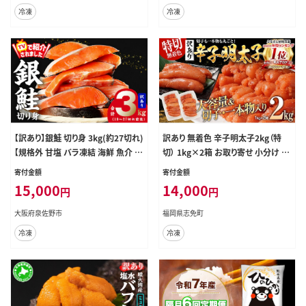
冷凍
冷凍
【訳あり】銀鮭 切り身 3kg(約27切れ)
訳あり 無着色 辛子明太子2kg（特
【規格外 甘塩 バラ凍結 海鮮 魚介 鮭
切） 1kg×2箱 お取り寄せ 小分け 白
さけ しゃけ お弁当 朝食 おかず 簡
ワイン わけあり 切れ子 切子 めんた
寄付金額
寄付金額
単調理 家計応援】 G4148
いこ お取り寄せグルメ 博多 福岡 お
15,000
14,000
円
円
土産 ギフト 海鮮 業務用 たっぷり H
ACCP認定
大阪府泉佐野市
福岡県志免町
冷凍
冷凍