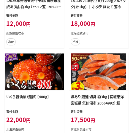
【2026年発送★先行予約】笛吹市産
18-139 冷凍帆立貝柱200ｇ×5パッ
訳あり桃 約3kg（7～12玉） 205-003
ク(計1kg) ｜ ホタテ ほたて 玉冷
-26y
寄付金額
寄付金額
12,000
18,000
円
円
山梨県笛吹市
北海道紋別市
冷蔵
冷凍
いくら醤油漬（鮭卵）【400g】
訳あり 銀鮭 切身 約3kg [宮城東洋
宮城県 気仙沼市 20564992] 鮭 魚
介類 海鮮 訳アリ 規格外 不揃い さ
寄付金額
寄付金額
け サケ 鮭切身 シャケ 切り身 冷凍 家
22,000
17,500
円
円
庭用 おかず 弁当 支援 サーモン 銀
鮭切り身 魚 わけあり
北海道白糠町
宮城県気仙沼市