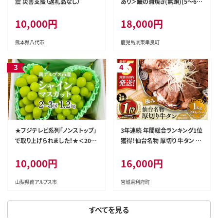
震 災害支援（返礼品なし）
あり＞鰻の蒲焼き(無頭)(5～6
尾・計約750g・タレ、山椒付) う
10,000円
18,000円
なぎ ウナギ 鰻 国産 蒲焼 蒲焼き
たれ 鹿児島 ふるさと 人気 支援
【アクアおおすみ】
熊本県八代市
鹿児島県東串良町
★フジテレビ系列「ノンストップ」
3年連続 年間総合ランキング1位
で取り上げられました！★＜202
獲得！仙台名物 厚切り 牛タン 塩
6年発送先行予約＞南アルプス
仕込み 1kg(200g×5P) 牛たん
10,000円
16,000円
市産シャインマスカット1.2kg以
スライス 塩味 [牛タン タン塩 希
上（2～3房） クール便発送 ALPA
少 部位 タン中 タン元 塩ダレ タ
G007
レ 小分け 仙台 名物 厚切 肉厚
山梨県南アルプス市
宮城県利府町
おいしい 美味 牛 肉 焼肉 バー
ベキュー BBQ 宮城県 利府町 船
すべてを見る
田食品]