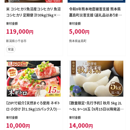
米 コシヒカリ魚沼産コシヒカリ 魚沼
令和8年熊本地震被害支援 熊本県
コシヒカリ 定期便 計30kg(5kg×6
嘉島町災害支援（返礼品はありませ
回) 毎月お届け 令和8年産 先行予約
ん） KK007
寄付金額
寄付金額
精米 共栄農工社 | 魚沼産こしひかり
119,000
5,000
円
円
魚沼こしひかり 新潟県産コシヒカリ
新潟産コシヒカリ 新潟県産こしひか
新潟県小千谷市
熊本県嘉島町
り こしひかり 新潟産こしひかり 新潟
常温
こしひかり 新潟コシヒカリ お米 白米
おこめ コメ オコメ にいがた 新潟県
小千谷市 【0002-KY14DB00】
【ZIP!で紹介】天然まぐろ使用 ネギト
【数量限定・先行予約】 秋月 5kg 2L
ロ 小分け 計1.5kg(15パック入り)
～5L 9～16玉 【9月15日以降発送予
[Umios オーシャン 静岡県 吉田町
定】 70-D
寄付金額
寄付金額
22424262] ネギトロ ねぎとろ マグ
10,000
14,000
円
円
ロ 鮪 まぐろたたき 粗挽き ねぎとろ