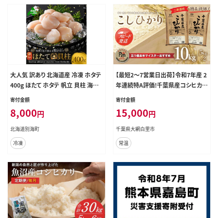
大人気 訳あり 北海道産 冷凍 ホタテ
【最短2～7営業日出荷】令和7年産 2
400g ほたて ホタテ 帆立 貝柱 海鮮
年連続特A評価!千葉県産コシヒカリ
魚介類 刺身 大粒 天然 海鮮 ランキ
10kg（5kg×2袋） お米 10kg 千葉県
寄付金額
寄付金額
ング 大人気 人気 おすすめ 訳あり ）
産 大網白里市 コシヒカリ 米 精米 こ
8,000
15,000
円
円
め 送料無料 E001
北海道別海町
千葉県大網白里市
冷凍
常温