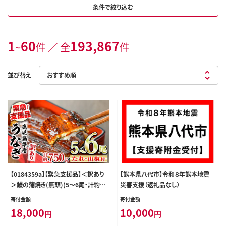
条件で絞り込む
1
60
193,867
~
件 ／ 全
件
並び替え
【0184359a】【緊急支援品】＜訳あり
【熊本県八代市】令和８年熊本地震
＞鰻の蒲焼き(無頭)(5～6尾・計約7
災害支援（返礼品なし）
50g・タレ、山椒付) うなぎ ウナギ 鰻
寄付金額
寄付金額
国産 蒲焼 蒲焼き たれ 鹿児島 ふる
18,000
10,000
円
円
さと 人気 支援 【アクアおおすみ】