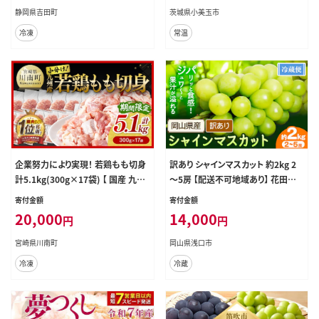
丼 ネギトロ丼 小分け パック セット
静岡県吉田町
茨城県小美玉市
冷凍 一人暮らし 便利 簡単
冷凍
常温
企業努力により実現！ 若鶏もも切身
訳あり シャインマスカット 約2kg 2
計5.1kg(300g×17袋) 【 国産 九州
～5房 【配送不可地域あり】 花田青
産 鶏肉 肉 とり もも肉 モモ 5.1kg
果株式会社《2026年9月上旬-10月
寄付金額
寄付金額
からあげ チキン南蛮 送料無料 】［C0
末頃出荷》---124_c2534_9a10m_2
20,000
14,000
円
円
0711］
5_14000_2kg---
宮崎県川南町
岡山県浅口市
冷凍
冷蔵