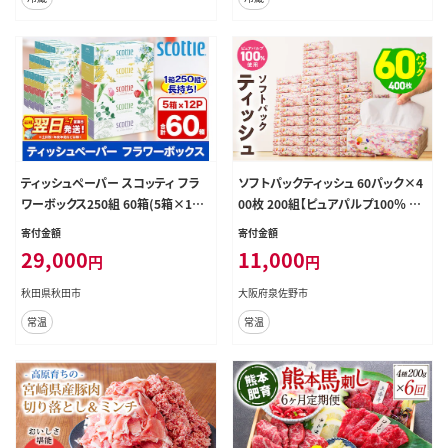
ブドウ シャインマスカット 矢掛町---
ofn_cwsmx_ae911_26_42500_8
---
ティッシュペーパー スコッティ フラ
ソフトパックティッシュ 60パック×4
ワーボックス250組 60箱(5箱×12
00枚 200組【ピュアパルプ100％ 高
パック) ティッシュ 日用品 最短翌日
評価 人気急上昇 まとめ買い 日用品
寄付金額
寄付金額
発送 [ティッシュ スコッティ(SCOTT
常備品 てぃっしゅ 備蓄 防災 箱なし】
29,000
11,000
円
円
IE) スコッティティシュー]
010B1754
秋田県秋田市
大阪府泉佐野市
常温
常温