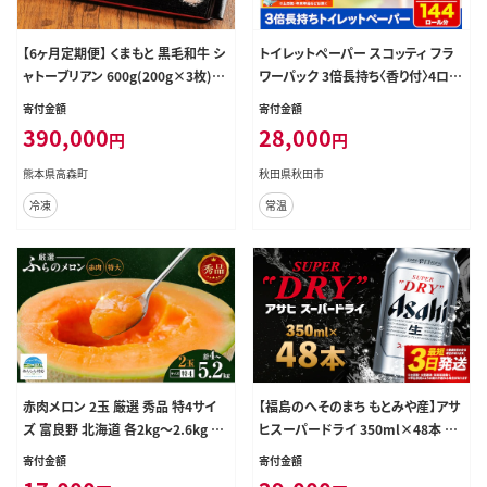
【6ヶ月定期便】 くまもと 黒毛和牛 シ
トイレットペーパー スコッティ フラ
ャトーブリアン 600g(200g×3枚)
ワーパック 3倍長持ち〈香り付〉4ロー
熊本 和牛 牛肉 お肉 ステーキ
ル(ダブル)×12パック 日用品 最短
寄付金額
寄付金額
翌日発送 [スコッティ フラワーパッ
390,000
28,000
円
円
ク トイレットペーパー 日本製紙クレ
シア]
熊本県高森町
秋田県秋田市
冷凍
常温
赤肉メロン 2玉 厳選 秀品 特4サイ
【福島のへそのまち もとみや産】アサ
ズ 富良野 北海道 各2kg～2.6kg 2
ヒスーパードライ 350ml×48本 2
玉 セット ファーム富良野 メロン め
ケース【07214-0040】
寄付金額
寄付金額
ろん 果物 くだもの フルーツ デザー