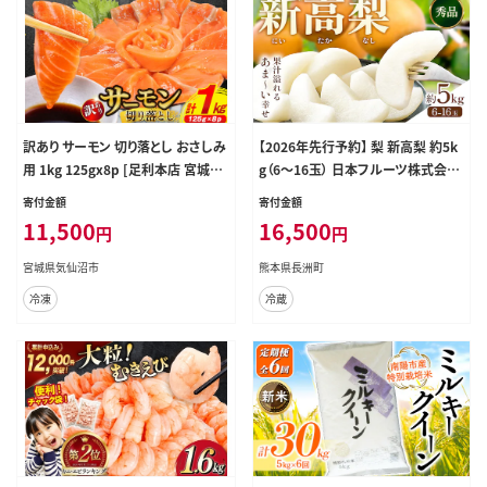
訳あり サーモン 切り落とし おさしみ
【2026年先行予約】 梨 新高梨 約5k
用 1kg 125gx8p [足利本店 宮城県
g（6～16玉） 日本フルーツ株式会社
気仙沼市 20564313] 魚 魚介類 鮭
《9月上旬-10月上旬頃出荷》熊本県
寄付金額
寄付金額
お刺し身 刺し身 刺身 生 生食 個包
荒尾市 新高梨 梨 果物 フルーツ ス
11,500
16,500
円
円
装 チリ銀鮭 銀鮭 海鮮 海鮮丼 魚介
イーツ デザート ギフト ご贈答---sn_
nfntn_ad9_r8_16500_5kg---
宮城県気仙沼市
熊本県長洲町
冷凍
冷蔵