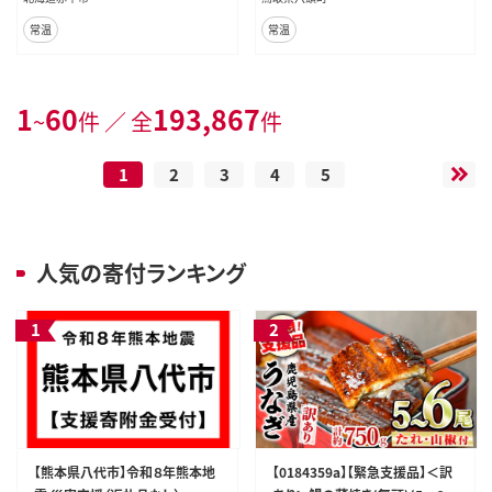
生活必需品 赤平市
常温
常温
1
60
193,867
~
件 ／ 全
件
1
2
3
4
5
人気の寄付ランキング
【熊本県八代市】令和８年熊本地
【0184359a】【緊急支援品】＜訳