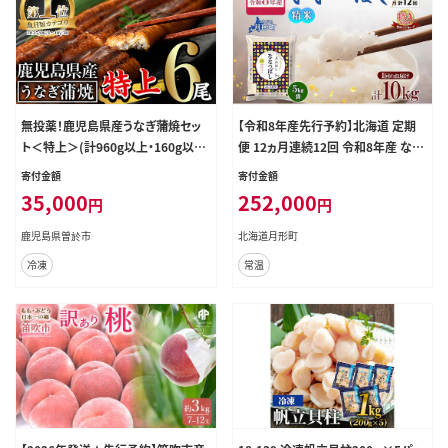
無投薬！鹿児島県産うなぎ蒲焼セッ
【令和8年産先行予約】北海道 定期
ト＜特上＞(計960g以上・160g以上
便 12ヵ月連続12回 令和8年産 なな
×6尾)タレ・山椒付鰻うなぎ蒲焼【西
つぼし 5kg×2袋 特A 精米 米 白米
寄付金額
寄付金額
日本養鰻】C7-v02
ご飯 お米 ごはん 国産 北海道産 ブラ
35,000
252,000
円
円
ンド米 おにぎり ふっくら 常温 お取り
寄せ 産地直送 R8年産
鹿児島県曽於市
北海道月形町
冷凍
常温