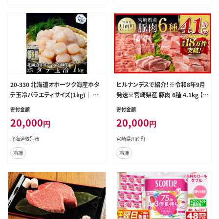
スカット シャインマスカット シャイン
マスカット シャインマスカット シャイ
ンマスカット シャインマスカット シャ
インマスカット ---ofn_cwsmx_ae9
11_26_13500_h2---
20-330 北海道オホーツク海産ホタ
ヒルナンデスで紹介！※令和8年9月
テ玉冷バラエティサイズ(1kg)｜ 訳
発送※宮崎県産 豚肉 6種 4.1kg 【
あり サイズ不揃い
国産 宮崎県産 肉 豚肉 ぶた ロース
寄付金額
寄付金額
豚バラ とんかつ 焼肉 ミヤチク 】［D0
20,000
20,000
円
円
0634r809］
北海道紋別市
宮崎県川南町
冷凍
冷凍