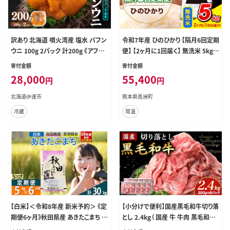
訳あり 北海道 噴火湾産 塩水 バフン
令和7年産 ひのひかり 【隔月6回定期
ウニ 100g 2パック 計200g 《アフタ
便】 【2ヶ月に1回届く】 無洗米 5kg
ー保証付き》うに ウニ 雲丹 海鮮 海
(5kg×1袋) 計6回お届け 《お申込み
寄付金額
寄付金額
の幸 魚介類 ウニ丼 お寿司 濃厚 無
翌月から出荷》 熊本県産 精米 ひの
28,000
55,400
円
円
添加 産地直送 お取り寄せ 山村水産
米 こめ お米 熊本県 長洲町---hn7te
送料無料
i_55400_5kg_ev2mo6_ng_m---
北海道伊達市
熊本県長洲町
冷蔵
常温
【白米】＜令和8年産 新米予約＞ 《定
【小分けで便利】国産黒毛和牛切り落
期便6ヶ月》秋田県産 あきたこまち 5
とし 2.4kg（ 国産 牛 牛肉 黒毛和牛
kg (5kg×1袋)×6回 5キロ お米 匠
切り落とし 真空 小分け 冷凍 宮崎県