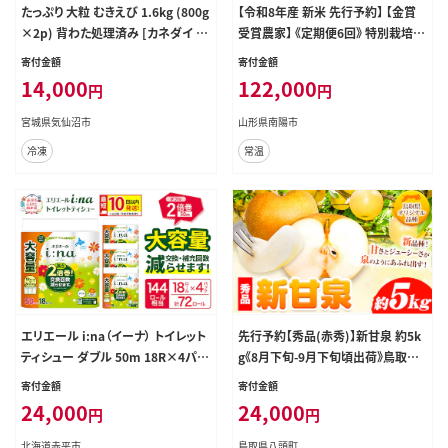
たっぷり 大粒 むきえび 1.6kg (800g
【令和8年産 新米 先行予約】 【金賞
×2p) 背わた処理済み [カネダイ 宮
受賞農家】 《定期便6回》 特別栽培米
城県 気仙沼市 20564351] えび 冷
ミルキークイーン 5kg×6か月 《令
寄付金額
寄付金額
凍 剥き海老 むきエビ 海鮮 業務用
和8年9月下旬～発送》 『あおきライ
14,000
122,000
円
円
バラ凍結 剥きえび むき海老 魚介 エ
スファーム』 [1614-R8]
ビ 海老 小分け むき身
宮城県気仙沼市
山形県南陽市
冷凍
常温
エリエール i:na（イーナ） トイレット
先行予約【秀品(赤秀)】新甘泉 約5k
ティシュー ダブル 50m 18R×4パッ
g《8月下旬-9月下旬頃出荷》鳥取県
ク 計72ロール 最短 10日以内配送
八頭町 梨 なし 果物 フルーツ 特産
寄付金額
寄付金額
最短配送 2倍巻 トイレットペーパー
品 秀品 赤秀 贈答用 先行予約 送料
24,000
24,000
円
円
交換 補充 回数減 長持ち まとめ買い
無料 果汁 デザート---yazu_zsy_25
防災 常備品 備蓄品 消耗品 日用品
7_5kg---
北海道赤平市
鳥取県八頭町