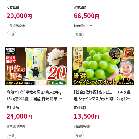
g以上(2～3房) 126-025
kg (5kg×1袋)×7回 5キロ お米 匠
寄付金額
寄付金額
[サンファーム西木 米5kg 米 5kg 米
20,000
66,500
円
円
5kg定期便 お米定期便 白米 あきた
こまち ごはん 米 お米 精米5kg]
山梨県笛吹市
秋田県仙北市
常温
常温
令和7年産『甲佐の輝き』精米20kg
【総合1位獲得】高レビュー ★4.5 厳
（5kg袋×4袋） - 国産 白米 精米 お
選 シャインマスカット 約1.2kg 《202
米 ブレンド米 複数原料米 訳あり 厳
6年9月上旬-11月中旬頃に出荷予定
寄付金額
寄付金額
選 マイスター 生活応援 ひのひかり
(土日祝除く)》 シャインマスカット ぶ
24,000
13,500
円
円
森のくまさん おすすめ 熊本県 甲佐
どう シャインマスカット ブドウ フル
町【価格改定ZR】
ーツ 大粒 ランキング 1位 厳選 シャ
熊本県甲佐町
岡山県矢掛町
インマスカット 先行予約 岡山県産
常温
冷蔵
シャインマスカット 訳あり シャインマ