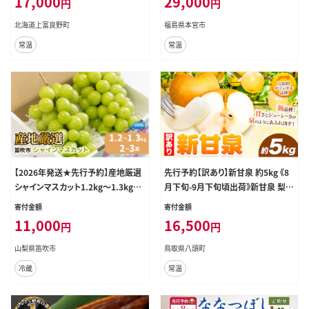
17,000
29,000
円
円
ト 旬の果物 旬のフルーツ
北海道上富良野町
福島県本宮市
常温
常温
【2026年発送★先行予約】産地厳選
先行予約【訳あり】新甘泉 約5kg 《8
シャインマスカット1.2kg～1.3kg（2
月下旬-9月下旬頃出荷》新甘泉 梨
房～3房）※沖縄・離島配送不可※ 1
訳あり ご家庭用 鳥取県 八頭町 なし
寄付金額
寄付金額
06-003-26y
果物 フルーツ 特産品 送料無料 果
11,000
16,500
円
円
汁 デザート 八頭 ---yazu_zsy_75_
5kg---
山梨県笛吹市
鳥取県八頭町
冷蔵
常温