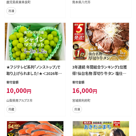
鹿児島県東串良町
熊本県八代市
冷凍
★フジテレビ系列「ノンストップ」で
3年連続 年間総合ランキング1位獲
取り上げられました！★＜2026年発
得！仙台名物 厚切り 牛タン 塩仕込
送先行予約＞南アルプス市産シャイ
み 1kg(200g×5P) 牛たん スライス
寄付金額
寄付金額
ンマスカット1.2kg以上（2～3房） ク
塩味 [牛タン タン塩 希少 部位 タン
10,000
16,000
円
円
ール便発送 ALPAG007
中 タン元 塩ダレ タレ 小分け 仙台
名物 厚切 肉厚 おいしい 美味 牛 肉
山梨県南アルプス市
宮城県利府町
焼肉 バーベキュー BBQ 宮城県 利
冷蔵
冷凍
府町 船田食品]