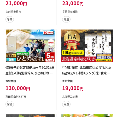
21,000
23,000
円
円
山形県東根市
長野県箕輪町
冷蔵
常温
《新米予約》《定期便10ヶ月》令和8年
「令和7年産」北海道産ゆめぴりか10
産【白米】特別栽培米 ひとめぼれ 5k
kg(5kg×2)【特Aランク】米・食味鑑
g 秋田県産 [ひとめぼれ 米 お米 白
定士監修＜最短翌日発送＞【16061
寄付金額
寄付金額
米 精米 特別栽培米 ブランド米 食卓
20】
130,000
19,000
円
円
秋田県産 秋田県 由利本荘市]
秋田県由利本荘市
北海道三笠市
常温
常温