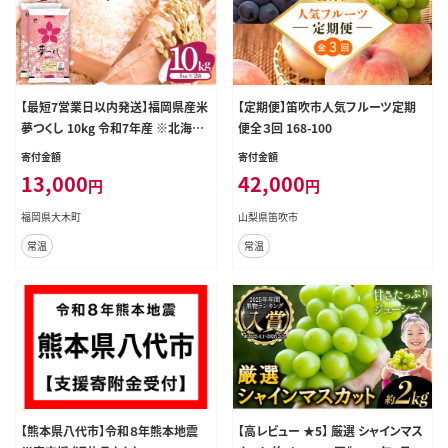
【最短7営業日以内発送】福岡県産米
【定期便】笛吹市人気フルーツ定期
夢つくし 10kg 令和7年産 ※北海道・
便全３回 168-100
沖縄・離島は配送不可 |【精米 単一
寄付金額
寄付金額
米 単一原料米 7年産 国産 お米 ブラ
13,000
42,000
円
円
ンド米 5kg × 2 ゆめつくし】CY009
_01
福岡県大木町
山梨県笛吹市
常温
常温
【熊本県八代市】令和８年熊本地震
【高レビュー ★5】 厳選 シャインマス