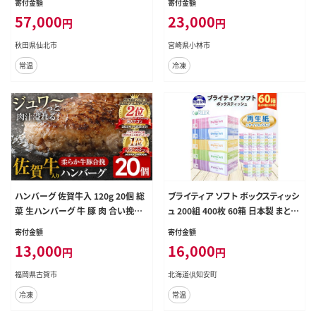
寄付金額
寄付金額
[サンファーム西木 米5kg 米 5kg 米
小林市 ）
57,000
23,000
円
円
5kg定期便 お米定期便 白米 あきた
こまち ごはん 米 お米 精米5kg]
秋田県仙北市
宮崎県小林市
常温
冷凍
ハンバーグ 佐賀牛入 120g 20個 総
ブライティア ソフト ボックスティッシ
菜 生ハンバーグ 牛 豚 肉 合い挽き
ュ 200組 400枚 60箱 日本製 まとめ
小分け 簡単調理 肉汁たっぷり 牛豚
買い ティッシュ リサイクル 長持 防
寄付金額
寄付金額
合挽 ジューシー 柔らかい 夕飯 おか
災 常備品 日用雑貨 消耗品 生活必
13,000
16,000
円
円
ず 贅沢 グルメ 九州 古賀市
需品 備蓄 ペーパー 紙 北海道 倶知
安町 日用品
福岡県古賀市
北海道倶知安町
冷凍
常温