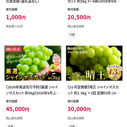
災害支援（返礼品なし）
カット 約2kg 3～4房《2026年9月上
旬-11月中旬に出荷予定(土日祝除
寄付金額
寄付金額
く)》 シャインマスカット 数量限定 厳
1,000
20,500
円
円
選 シャインマスカット マスカット シ
ャイン ぶどう シャインマスカット フ
熊本県八代市
岡山県矢掛町
ルーツ 岡山県産 シャインマスカット
冷蔵
矢掛 シャインマスカット ---ofn_cws
mx_ae911_26_19000_2---
【2026年発送先行予約】厳選 シャイ
【2ヶ月定期便】晴王 シャインマスカ
ンマスカット 約5kg《2026年9月上
ット 約1.3kg ×2回 定期《9月-10月
旬-11月中旬に出荷予定(土日祝除
頃出荷》 シャインマスカット 岡山 マ
寄付金額
寄付金額
く)》岡山 シャインマスカット 厳選 シ
スカット 送料無料 果物 フルーツ---
45,000
30,000
円
円
ャインマスカット ぶどう ブドウ シャ
ofn_chotei_26_30000_sep2---
インマスカット フルーツ 果物 シャイ
岡山県矢掛町
岡山県矢掛町
ンマスカット 限定 岡山県産 ぶどう
冷蔵
冷蔵