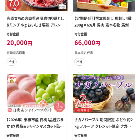
高原育ちの宮崎県産豚肉切り落とし
【定期便6回】熊本馬刺し 馬刺し4種
＆ミンチ7kg おいしさ堪能 アレンジ
200g×6ヵ月 馬肉 熊本名物 馬刺し
色々 [夕食 お弁当 一人暮らし 万能
馬 肉 生食 上赤身 中トロ ロース ユ
寄付金額
寄付金額
食材 生姜焼き しゃぶしゃぶ ハンバ
ッケ 食べ比べ
20,000
66,000
円
円
ーグ 餃子 肉巻き ミートソース 麻婆
豆腐] TF0768-P00070
宮崎県高原町
熊本県八代市
冷凍
冷凍
【2026年】 東根市産 白桃（品種おま
ナガノパープル 期間限定 ぶどう 約2
かせ）秀品＆シャインマスカット詰め
kg フルーツ クレジット限定 ナガノ
合わせ 化粧箱入り3kg 山形県 東根
パープル
寄付金額
寄付金額
市 hi027-238