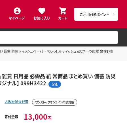
ご利用可能ポイント
マイページ
お気に入り
カート
買い 備蓄 防災 ティッシュペーパー てぃっしゅ ティッシュ eスポーツ応援 泉佐野市
品 雑貨 日用品 必需品 紙 常備品 まとめ買い 備蓄 防災
ナル】 099H3422
常温
大阪府泉佐野市
ワンストップオンライン申請対象
13,000
寄付金額
円