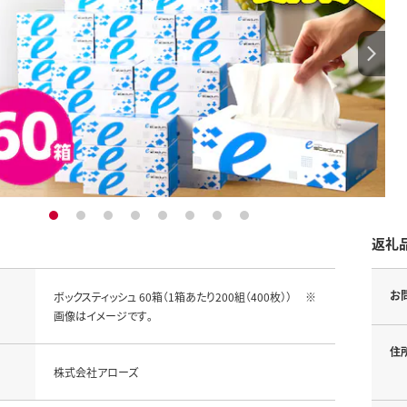
1
2
3
4
5
6
7
8
返礼
お
ボックスティッシュ 60箱（1箱あたり200組（400枚）） ※
画像はイメージです｡
住
株式会社アローズ