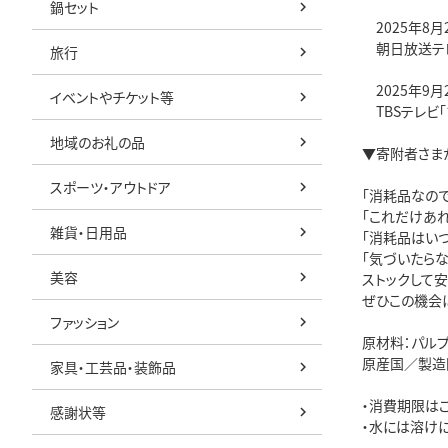
鍋セット
2025年8月
朝日放送テレ
旅行
2025年9月
イベントやチケット等
TBSテレビ「
地域のお礼の品
▼寄附者さま
スポーツ・アウトドア
「消耗品なので
「これだけあ
雑貨・日用品
「消耗品はいつ
「気づいたらな
美容
ストックして
ぜひこの機会
ファッション
原材料：パルプ
原産国／製造
家具・工芸品・装飾品
・消費期限は
感謝状等
・水には溶け