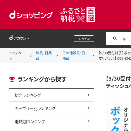
アカウント
ログイン
トップペー
雑貨・日用
その他雑貨・日
【9/30受付終了】ボ
ジ
品
用品
オリジナル】 099H34
【9/30受
ランキングから探す
ティッシュペ
総合ランキング
カテゴリー別ランキング
地域別ランキング