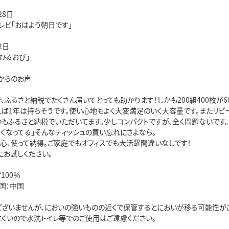
28日
ビ「おはよう朝日です」
2日
ひるおび」
からのお声
、ふるさと納税でたくさん届いてとっても助かります！しかも200組400枚が6
れば1年は持ちそうです。使い心地もよく大変満足のいく大容量です。またリピー
もふるさと納税でいただいてます。少しコンパクトですが、全く問題ないです。
くなってる」そんなティッシュの買い忘れにさよなら。
安心、使って納得。ご家庭でもオフィスでも大活躍間違いなしです！
にお試しください。
100％
国：中国
ございませんが、においの強いものの近くで保管するとにおいが移る可能性が
にくいので水洗トイレ等でのご使用はご遠慮ください。