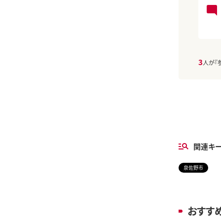
3
人が『
関連キ
泉佐野市
おすす