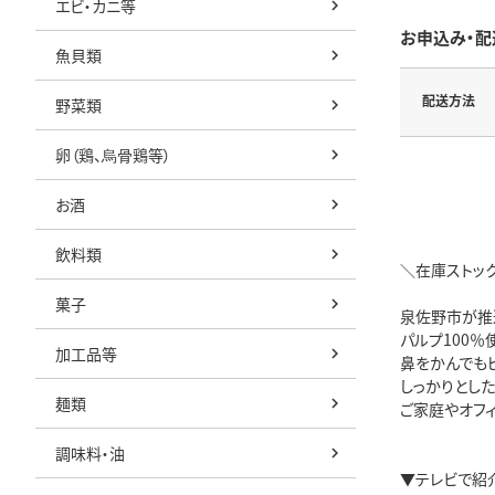
エビ・カニ等
お申込み・配
魚貝類
配送方法
野菜類
卵（鶏、烏骨鶏等）
お酒
飲料類
＼在庫ストック
菓子
泉佐野市が推
パルプ100％
加工品等
鼻をかんでも
しっかりとし
麺類
ご家庭やオフ
調味料・油
▼テレビで紹