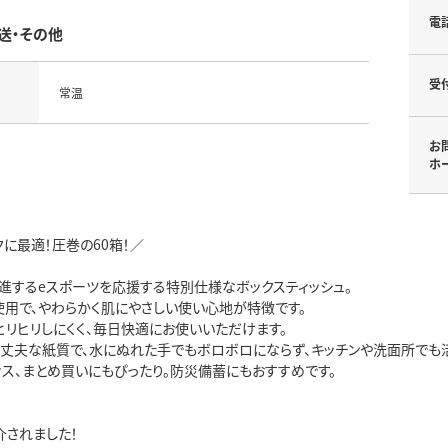
電
送・その他
受
常温
お
ホ
に最適！圧巻の60箱！／
進するeスポーツを応援する特別仕様なボックスティッシュ。
使用で、やわらかく肌にやさしい使い心地が特徴です。
ヒリヒリしにくく、毎日快適にお使いいただけます。
た丈夫な紙質で、水にぬれた手でもボロボロにならず、キッチンや洗面所でも
ィス、まとめ買いにもぴったり。防災備蓄にもおすすめです。
介されました！