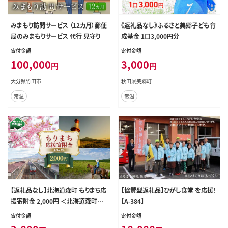
みまもり訪問サービス （12カ月）郵便
《返礼品なし》ふるさと美郷子ども育
局のみまもりサービス 代行 見守り
成基金 1口3,000円分
寄付金額
寄付金額
100,000
3,000
円
円
大分県竹田市
秋田県美郷町
常温
常温
【返礼品なし】北海道森町 もりまち応
【協賛型返礼品】ひがし食堂 を応援！
援寄附金 2,000円 ＜北海道森町＞
【A-384】
北海道 森町 mr1-0263
寄付金額
寄付金額