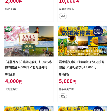
2,000
10,000
円
円
北海道森町
福岡県飯塚市
常温
【返礼品なし】北海道森町 もりまち応
岩手県矢巾町（やはばちょう）応援寄
援寄附金 4,000円 ＜北海道森町＞
附金（※返礼品なし）5,000円
北海道 森町 mr1-0265
寄付金額
寄付金額
4,000
5,000
円
円
北海道森町
岩手県矢巾町
常温