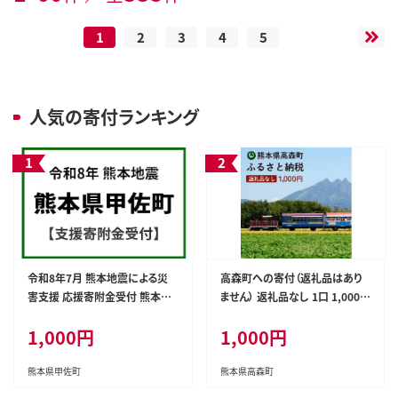
1
2
3
4
5
人気の寄付ランキング
令和8年7月 熊本地震による災
高森町への寄付（返礼品はあり
害支援 応援寄附金受付 熊本県
ません） 返礼品なし 1口 1,000
甲佐町 災害応援 寄附1000円 熊
円
1,000円
1,000円
本地方 2026年【返礼品なし】
熊本県甲佐町
熊本県高森町