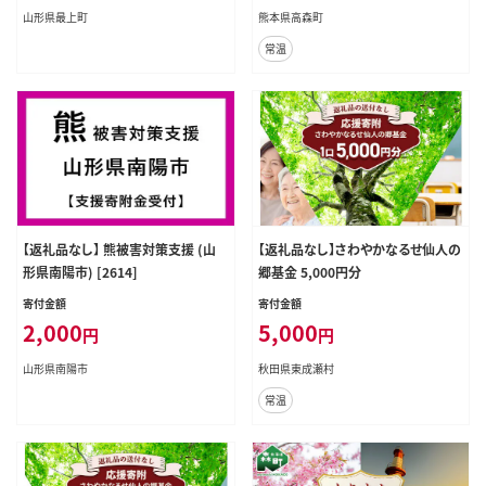
山形県最上町
熊本県高森町
常温
【返礼品なし】 熊被害対策支援 (山
【返礼品なし】さわやかなるせ仙人の
形県南陽市) [2614]
郷基金 5,000円分
寄付金額
寄付金額
2,000
5,000
円
円
山形県南陽市
秋田県東成瀬村
常温