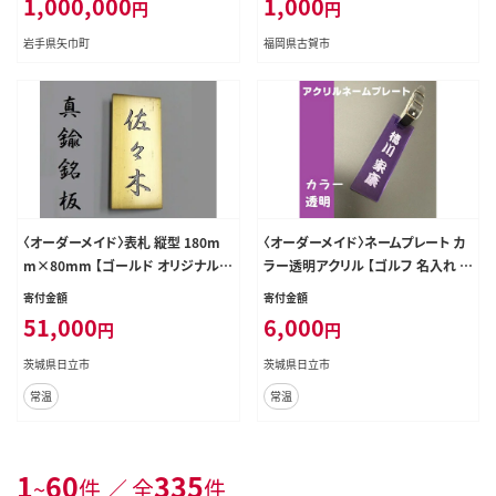
1,000,000
1,000
円
円
岩手県矢巾町
福岡県古賀市
〈オーダーメイド〉表札 縦型 180m
〈オーダーメイド〉ネームプレート カ
m×80mm 【ゴールド オリジナル
ラー透明アクリル 【ゴルフ 名入れ 本
真鍮 エッチング 銘板 縦型 エクステ
革ベルト付 オリジナル プレゼント
寄付金額
寄付金額
リアサイン 】
名入り】
51,000
6,000
円
円
茨城県日立市
茨城県日立市
常温
常温
1
60
335
~
件 ／ 全
件