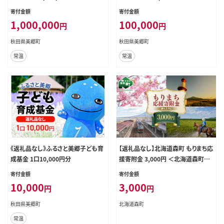
寄付金額
寄付金額
1,000,000
100,000
円
円
秋田県美郷町
秋田県美郷町
常温
常温
《返礼品なし》ふるさと美郷子ども育
【返礼品なし】北海道森町 もりまち応
成基金 1口10,000円分
援寄附金 3,000円 ＜北海道森町＞
北海道 森町 mr1-0264
寄付金額
寄付金額
10,000
3,000
円
円
秋田県美郷町
北海道森町
常温