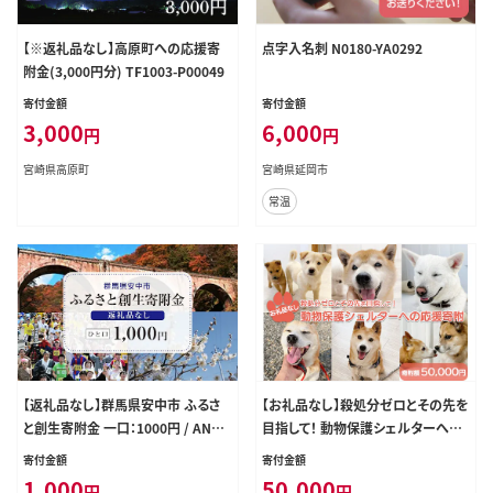
【※返礼品なし】高原町への応援寄
点字入名刺 N0180-YA0292
附金(3,000円分) TF1003-P00049
寄付金額
寄付金額
3,000
6,000
円
円
宮崎県高原町
宮崎県延岡市
常温
【返礼品なし】群馬県安中市 ふるさ
【お礼品なし】殺処分ゼロとその先を
と創生寄附金 一口：1000円 / ANAX
目指して！ 動物保護シェルターへの
017 /寄附 事業 1000円 応援 エール
応援寄附 50,000円
寄付金額
寄付金額
返礼品なし
1,000
50,000
円
円