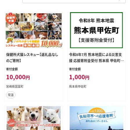
保健所犬猫レスキュー【返礼品なし
令和8年7月 熊本地震による災害支
のご寄附】
援 応援寄附金受付 熊本県 甲佐町
災害応援 寄附1000円 熊本地方 20
寄付金額
寄付金額
26年【返礼品なし】
10,000
1,000
円
円
宮崎県国富町
熊本県甲佐町
常温