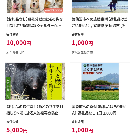
【お礼品なし】殺処分ゼロとその先を
気仙沼市への応援寄附（返礼品はご
目指して！ 動物保護シェルターへの
ざいません） / 宮城県 気仙沼市 [205
応援寄附 10,000円
61928]
寄付金額
寄付金額
10,000
1,000
円
円
岩手県矢巾町
宮城県気仙沼市
【お礼品の提供なし】熊との共生を目
高森町への寄付（返礼品はありませ
指して～熊による人的被害の防止対
ん） 返礼品なし 1口 1,000円
策・環境整備へのご支援を～
寄付金額
寄付金額
5,000
1,000
円
円