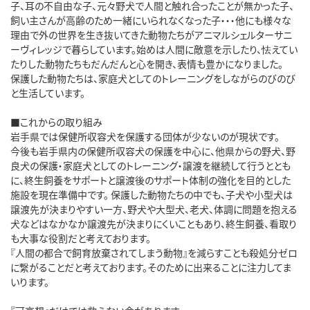
子、耳の不自由な子、元々野犬で人間と触れ合ったことが無かった子、
飼い主さんが高齢のため一緒にいられなくなった子・・・他にも様々な
理由で外の世界を生き抜いてきた動物たちがアニマルシェルターサニ
ーヴィレッジで暮らしています。始めは人間に敵意を示したり、怯えてい
たりした動物たちもだんだんと心を開き、表情も豊かになりました。
保護した動物たちは、家庭犬としてのトレーニングをしながらのびのび
と生活しています。
■これからの取り組み
岩手県では保健所収容犬を保護する団体が少ないのが現状です。
今後も岩手県内の保健所収容犬の保護を中心に、他県からの野犬、野
良犬の保護・家庭犬としてのトレーニング・譲渡を継続して行うととも
に、終生飼養をサポートと譲渡後のサポート体制の強化を目的とした
施設を現在準備中です。 保護した動物たちの中でも、子犬や小型犬は
譲渡先が決まりやすい一方、野犬や大型犬、老犬、体調に問題を抱える
犬などはなかなか譲渡先が決まりにくいこともあり、終生飼養、看取り
も大事な役割だと考えております。
『人間の都合で飼育放棄されてしまう動物』を減らすことも殺処分ゼロ
に繋がることだと考えております。そのために出来ることに注力してま
いります。