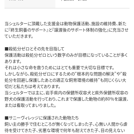
当シェルターに頂戴した支援金は動物保護活動、施設の維持費、新た
に『終生飼養のサポート』と『譲渡後のサポート体制の強化』に充当させ
ていただきます。
■殺処分ゼロとその先を目指して
保護活動は殺処分ゼロという数字のみが目標になっていることが多く
あります。
それは小さな命を救うためにはとても重要で大切な目標です。
しかしながら、殺処分ゼロにするための“根本的な問題の解決”や“殺
処分を回避し保護したあとの適正な飼育環境の維持”も同じくらい大
切だと私たちは考えております。
当シェルターでは主に、岩手県内の保健所収容犬と県外保健所収容の
野犬の保護活動を行っており、これまで保護した動物の約80％を譲渡、
または看取ってまいりました。
■サニーヴィレッジに保護された動物たち
飼い主の勝手で住むところが無くなってしまった子、心無い人間から虐
待を受けてきた子、劣悪な環境で何年も耐えてきた子、目の見えない