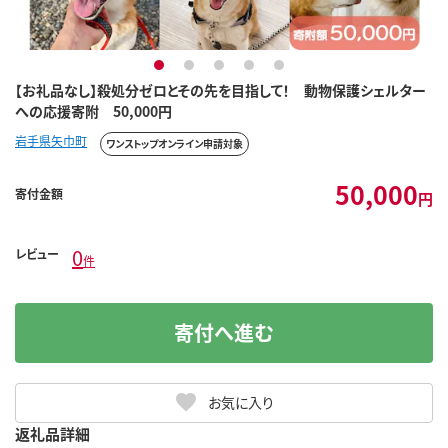
1
2
3
4
5
【お礼品なし】殺処分ゼロとその先を目指して！ 動物保護シェルター
への応援寄附 50,000円
岩手県矢巾町
ワンストップオンライン申請対象
50,000
寄付金額
円
0
レビュー
件
寄付へ進む
お気に入り
返礼品詳細