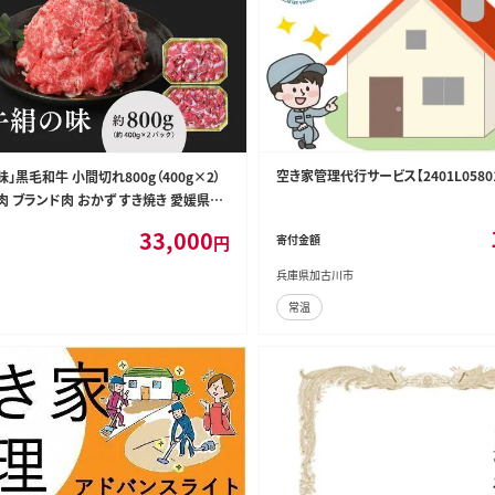
空き家管理代行サービス【2401L0580
」黒毛和牛 小間切れ800g（400g×2）
肉 ブランド肉 おかず すき焼き 愛媛県＞
配送不可
33,000
円
寄付金額
兵庫県加古川市
常温