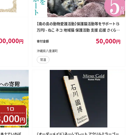
【南の島の動物愛護活動】保護猫活動等をサポート（5
万円）- ねこ ネコ 地域猫 保護活動 支援 応援 さくらね
こ 動物愛護 保護 里親 寄附のみ 沖縄県 八重瀬町
00,000
50,000
円
円
寄付金額
沖縄県八重瀬町
常温
島県本土でいちば
〈オーダーメイド〉ネームプレート アクリルミラーゴー