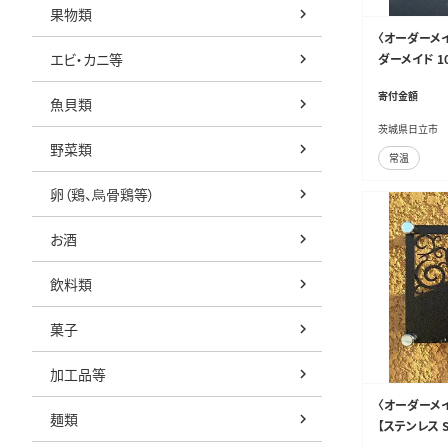
果物類
〈オーダーメイ
エビ・カニ等
ダーメイド 1
寄付金額
魚貝類
茨城県日立市
野菜類
常温
卵（鶏、烏骨鶏等）
お酒
飲料類
菓子
加工品等
〈オーダーメイ
麺類
【ステンレス 