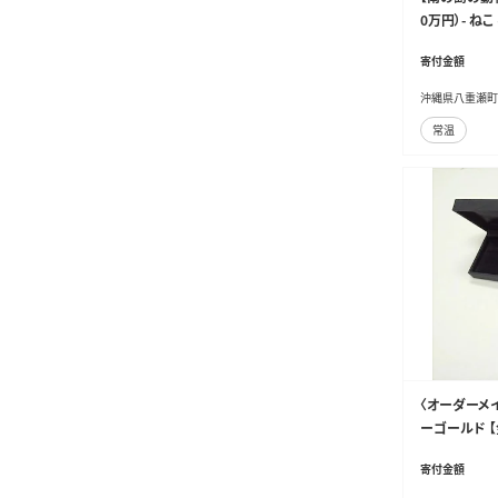
0万円）- ね
ねこ 動物愛護
寄付金額
沖縄県八重瀬町
常温
〈オーダーメ
ーゴールド 【
フ コンペ】
寄付金額