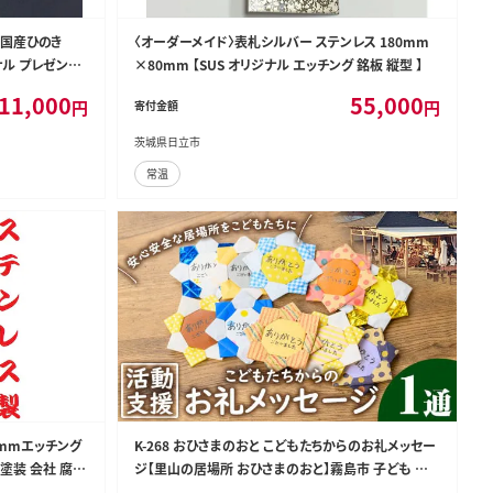
 国産ひのき
〈オーダーメイド〉表札シルバー ステンレス 180mm
ナル プレゼント
×80mm 【SUS オリジナル エッチング 銘板 縦型 】
11,000
55,000
円
円
寄付金額
茨城県日立市
常温
0mmエッチング
K-268 おひさまのおと こどもたちからのお礼メッセー
塗装 会社 腐蝕
ジ【里山の居場所 おひさまのおと】霧島市 子ども 支
援 メッセージ めっせーじ お礼 御礼