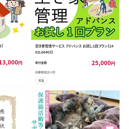
1】
空き家管理サービス アドバンス お試し1回プラン【24
02L06403】
13,000
25,000
円
円
寄付金額
兵庫県加古川市
常温