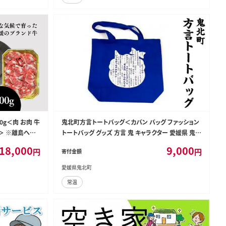
g＜肉 お肉 牛
鬼北町方言トートバッグ＜カバン バッグ ファッション
県＞ ※離島への
トートバッグ グッズ 方言 鬼 キャラクター 愛媛県 鬼北
町＞
18,000
9,000
円
円
寄付金額
愛媛県鬼北町
常温