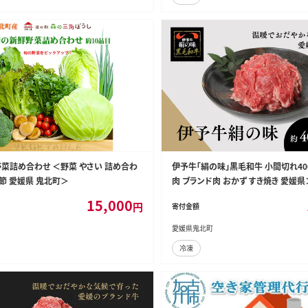
菜詰め合わせ ＜野菜 やさい 詰め合わ
伊予牛「絹の味」黒毛和牛 小間切れ400
季節 愛媛県 鬼北町＞
肉 ブランド肉 おかず すき焼き 愛媛
配送不可
15,000
円
寄付金額
愛媛県鬼北町
冷凍