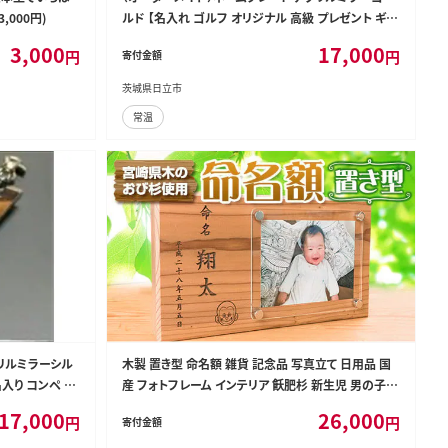
000円)
ルド 【名入れ ゴルフ オリジナル 高級 プレゼント ギフ
ト 名入り】
3,000
17,000
円
円
寄付金額
茨城県日立市
常温
クリルミラーシル
木製 置き型 命名額 雑貨 記念品 写真立て 日用品 国
名入り コンペ 景
産 フォトフレーム インテリア 飫肥杉 新生児 男の子
】
女の子 メモリアル オーダーメイド プレート ベビー用
17,000
26,000
円
円
寄付金額
品 オシャレ おすすめ お祝い 贈り物 ギフト プレゼント
お取り寄せ 宮崎県 日南市 送料無料_EA8-22