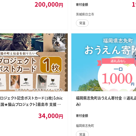
200,000
1
円
寄付金額
茨城県日立市
常温
山プロジェクト記念ポストカード(1枚)【chic
福岡県志免町おうえん寄付金 ※返礼
ui王国★猫山プロジェクト】霧島市 支援 応
み）
34,000
円
寄付金額
福岡県志免町
常温