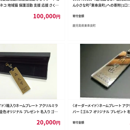
こ ネコ 地域猫 保護活動 支援 応援 さくら
ん小さな町「東串良町」への寄附(1口：3,
 保護 里親 寄附のみ 沖縄県 八重瀬町
100,000
円
寄付金額
鹿児島県東串良町
イド〉箱入りネームプレート アクリルミラ
〈オーダーメイド〉ネームプレート ア
金色オリジナル プレゼント 名入り ゴル
バー 【ゴルフ オリジナル プレゼント 
品 バック キャディ スーツケース ギフト
20,000
円
寄付金額