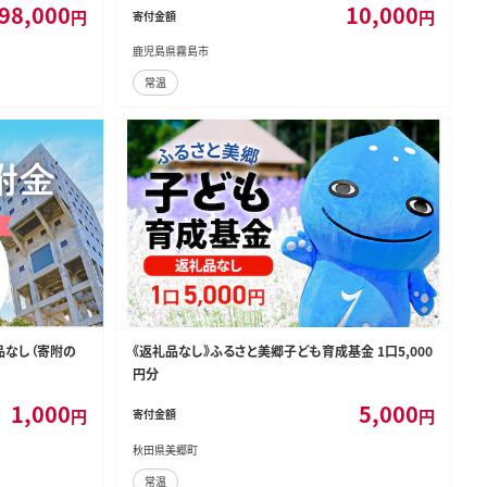
98,000
10,000
円
円
寄付金額
鹿児島県霧島市
常温
品なし（寄附の
《返礼品なし》ふるさと美郷子ども育成基金 1口5,000
円分
1,000
5,000
円
円
寄付金額
秋田県美郷町
常温