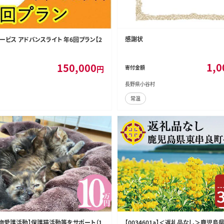
感謝状
ービス アドバンスライト 年6回プラン【2
1,0
150,000
円
寄付金額
長野県小谷村
常温
物愛護活動】保護猫活動等をサポート（1
【0034601a】＜返礼品なし＞鹿児