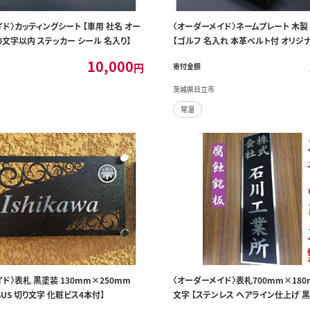
ド〉カッティングシート 【車用 社名 オー
〈オーダーメイド〉ネームプレート 木製
0文字以内 ステッカー シール 名入り】
【ゴルフ 名入れ 本革ベルト付 オリジ
名入り】
10,000
円
寄付金額
茨城県日立市
常温
ド〉表札 黒塗装 130mm×250mm
〈オーダーメイド〉表札700mm×18
SUS 切り文字 化粧ビス4本付】
文字 【ステンレス ヘアライン仕上げ 黒
銘板】