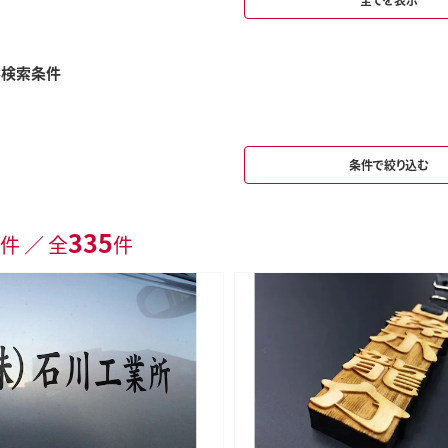
み検索条件
条件で絞り込む
335
件 ／ 全
件