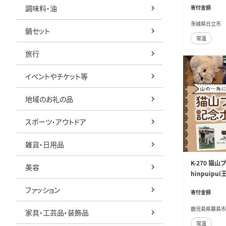
調味料・油
寄付金額
茨城県日立市
鍋セット
常温
旅行
イベントやチケット等
地域のお礼の品
スポーツ・アウトドア
雑貨・日用品
K-270 猫
美容
hinpuip
援 猫 動物
ファッション
寄付金額
鹿児島県霧島市
家具・工芸品・装飾品
常温