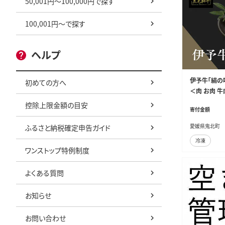
50,001円～100,000円で探す
100,001円～で探す
ヘルプ
伊予牛「絹の味
初めての方へ
＜肉 お肉 牛
※離島への
控除上限金額の目安
寄付金額
愛媛県鬼北町
ふるさと納税確定申告ガイド
冷凍
ワンストップ特例制度
よくある質問
お知らせ
お問い合わせ