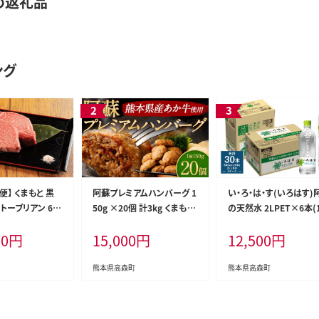
め返礼品
ング
便】 くまもと 黒
阿蘇プレミアムハンバーグ 1
い・ろ・は・す(いろはす)
トーブリアン 60
50g ×20個 計3kg くまもと
の天然水 2LPET×6本(
×3枚) 熊本 和牛
あか牛 ハンバーグ 惣菜 冷
ース)＋い・ろ・は・す (い
00
円
15,000
円
12,500
円
ステーキ
凍 調理済み レンチン ハンバ
す)阿蘇の天然水 540ml
ーグ はんばーぐ
T×24本(1ケース)
熊本県高森町
熊本県高森町