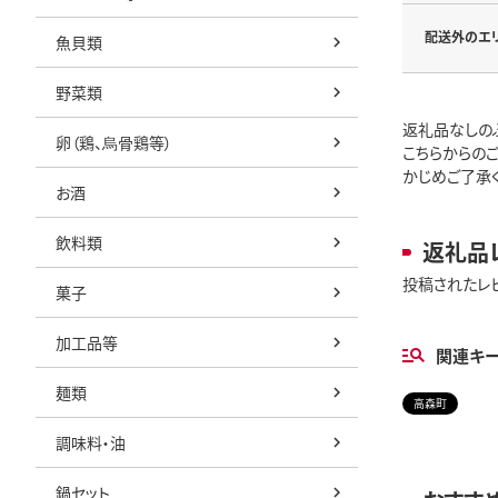
配送外のエ
魚貝類
野菜類
返礼品なしの
卵（鶏、烏骨鶏等）
こちらからの
かじめご了承
お酒
飲料類
返礼品
投稿されたレ
菓子
加工品等
関連キ
麺類
高森町
調味料・油
鍋セット