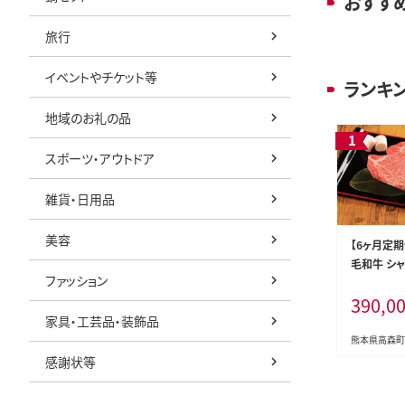
おすす
旅行
イベントやチケット等
ランキ
地域のお礼の品
スポーツ・アウトドア
雑貨・日用品
美容
【6ヶ月定期
毛和牛 シャ
ファッション
0g(200g
390,0
牛肉 お肉 
家具・工芸品・装飾品
熊本県高森町
感謝状等