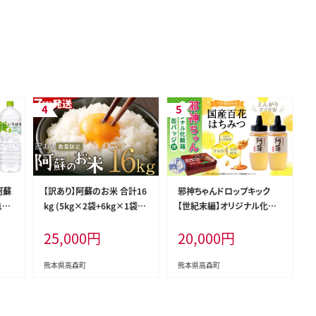
阿蘇
【訳あり】阿蘇のお米 合計16
邪神ちゃんドロップキック
1ケ
kg (5kg×2袋+6kg×1袋)
【世紀末編】オリジナル化粧
ろは
【7営業日発送】 精米 お米 米
箱と邪神ちゃん田楽缶バッジ
25,000
円
20,000
円
PE
おすすめ 人気 ランキング
付き～百花はちみつ 合計1k
g（500g×2本）とんがりポリ
容器 邪神ちゃん 世紀末編 グ
熊本県高森町
熊本県高森町
ッズ 熊本県 高森町