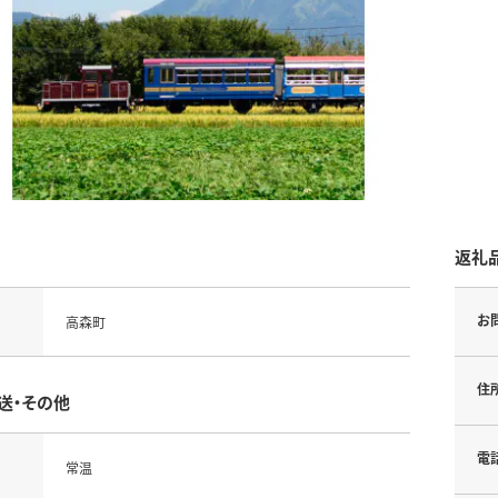
返礼
お
高森町
住
送・その他
電
常温