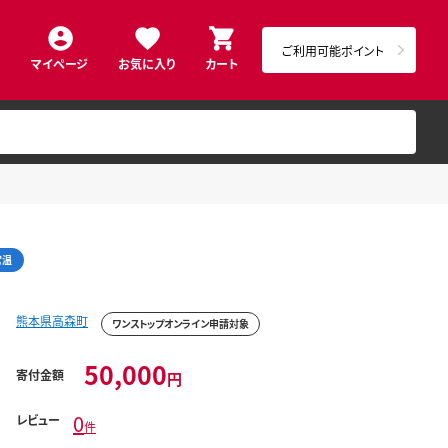
ご利用可能ポイント
マイページ
お気に入り
カート
常温
熊本県高森町
ワンストップオンライン申請対象
50,000
寄付金額
円
0
レビュー
件