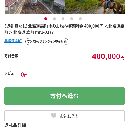
1
2
3
4
5
【返礼品なし】北海道森町 もりまち応援寄附金 400,000円 ＜北海道森
町＞ 北海道 森町 mr1-0277
北海道森町
ワンストップオンライン申請対象
400,000
寄付金額
円
0
レビュー
件
寄付へ進む
お気に入り
返礼品詳細