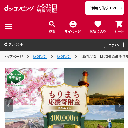
ご利用可能ポイント
検索
マイページ
お気に入り
カート
アカウント
ログイン
トップページ
感謝状等
感謝状等
【返礼品なし】北海道森町 もりまち