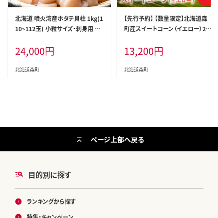
北海道 噴火湾産ホタテ貝柱 1kg(1
【先行予約】 【数量限定】北海道森
10~112玉) 小粒サイズ・刺身用 海
町産スイートコーン（イエロー）20
鮮丼 森町 魚貝類 帆立 ホタテ ほた
本（2026年7月上旬～9月中旬頃に
24,000
円
13,200
円
て 魚介類 貝 北海道 刺身 海鮮 1kg
順次お届け） とうもろこし トウモロ
mr1-1332
コシ とうきび トウキビ 野菜 やさい
北海道 たっぷり 甘い 期間限定 ふ
北海道森町
北海道森町
るさと納税 森町 mr1-0146
ページ上部へ戻る
目的別に探す
ランキングから探す
特集・キャンペーン