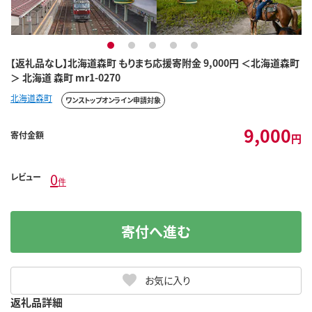
1
2
3
4
5
【返礼品なし】北海道森町 もりまち応援寄附金 9,000円 ＜北海道森町
＞ 北海道 森町 mr1-0270
北海道森町
ワンストップオンライン申請対象
9,000
寄付金額
円
0
レビュー
件
寄付へ進む
お気に入り
返礼品詳細