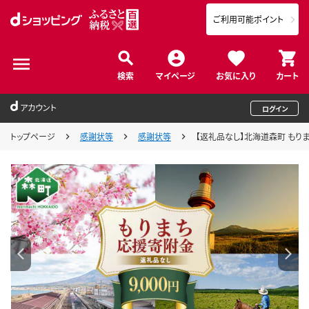
ご利用可能ポイント
検索
マイページ
お気に入り
カート
アカウント
ログイン
トップページ
感謝状等
感謝状等
【返礼品なし】北海道森町 もりまち