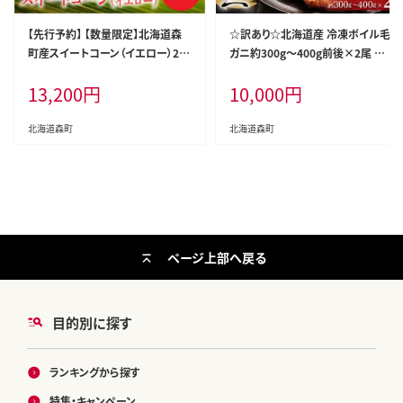
【先行予約】 【数量限定】北海道森
☆訳あり☆北海道産 冷凍ボイル毛
町産スイートコーン（イエロー）20
ガニ約300g～400g前後×2尾 ＜
本（2026年7月上旬～9月中旬頃に
海鮮問屋 株式会社 瑞宝＞ かに カ
13,200
円
10,000
円
順次お届け） とうもろこし トウモロ
ニ 蟹 ガニ がに 森町 ふるさと納税
コシ とうきび トウキビ 野菜 やさい
北海道 毛蟹 毛かに 毛ガニ 毛カニ
北海道 たっぷり 甘い 期間限定 ふ
mr1-1463
北海道森町
北海道森町
るさと納税 森町 mr1-0146
ページ上部へ戻る
目的別に探す
ランキングから探す
特集・キャンペーン