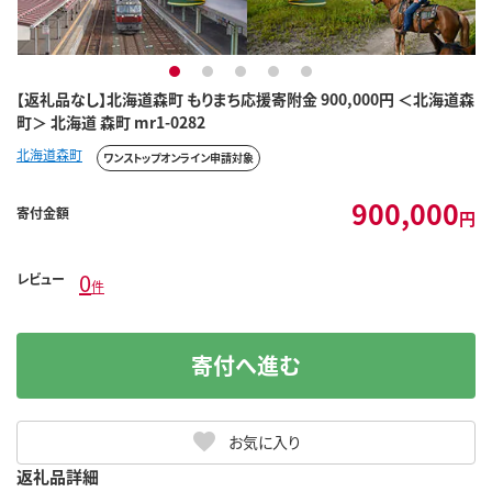
1
2
3
4
5
【返礼品なし】北海道森町 もりまち応援寄附金 900,000円 ＜北海道森
町＞ 北海道 森町 mr1-0282
北海道森町
ワンストップオンライン申請対象
900,000
寄付金額
円
0
レビュー
件
寄付へ進む
お気に入り
返礼品詳細