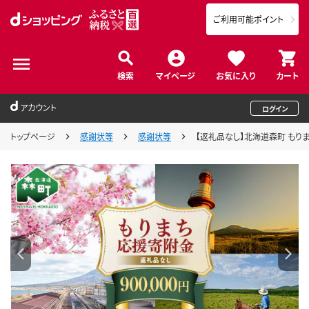
ご利用可能ポイント
検索
マイページ
お気に入り
カート
アカウント
ログイン
トップページ
感謝状等
感謝状等
【返礼品なし】北海道森町 もりまち