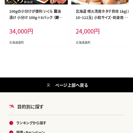
100gの小分けが便利 いくら 醤油
北海道 噴火湾産ホタテ貝柱 1kg(1
漬け 小分け 100g×6パック （鱒
10~112玉) 小粒サイズ・刺身用 海
卵） いくら イクラ 小分け 醤油漬け
鮮丼 森町 魚貝類 帆立 ホタテ ほた
34,000
円
24,000
円
鱒卵 森町 いくら醤油漬け しょうゆ
て 魚介類 貝 北海道 刺身 海鮮 1kg
漬け 海産物 加工品 ふるさと納税
mr1-1332
北海道 ＜ワイエスフーズ＞ mr1-1
北海道森町
北海道森町
226
ページ上部へ戻る
目的別に探す
ランキングから探す
特集・キャンペーン