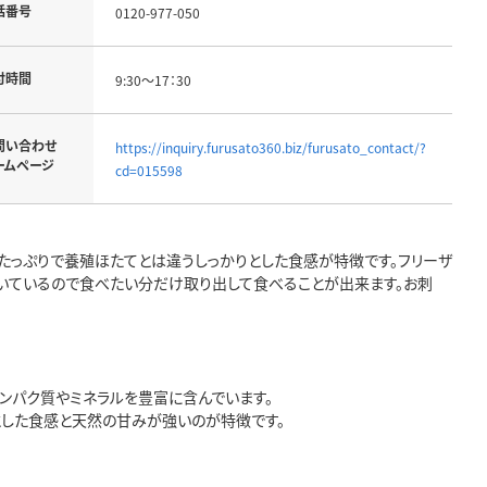
話番号
0120-977-050
付時間
9:30～17：30
問い合わせ
https://inquiry.furusato360.biz/furusato_contact/?
ームページ
cd=015598
たっぷりで養殖ほたてとは違うしっかりとした食感が特徴です。フリーザ
いているので食べたい分だけ取り出して食べることが出来ます。お刺
ンパク質やミネラルを豊富に含んでいます。
とした食感と天然の甘みが強いのが特徴です。