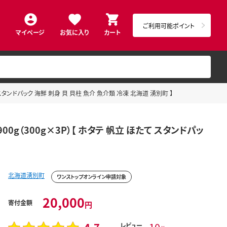
ご利用可能ポイント
マイページ
お気に入り
カート
スタンドパック 海鮮 刺身 貝 貝柱 魚介 魚介類 冷凍 北海道 湧別町 】
g（300g×3P）【 ホタテ 帆立 ほたて スタンドパッ
北海道湧別町
ワンストップオンライン申請対象
20,000
寄付金額
円
レビュー