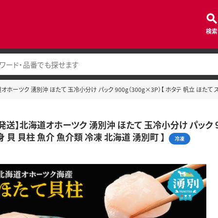
検索
ホーツク 湧別沖 ほたて 玉冷小分け パック 900g（300g×3P）【 ホタテ 帆立 ほたて 
送】北海道オホーツク 湧別沖 ほたて 玉冷小分け パック 900
身 貝 貝柱 魚介 魚介類 冷凍 北海道 湧別町 】
冷凍