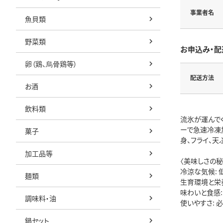
事業者名
魚貝類
野菜類
お申込み・配
卵（鶏、烏骨鶏等）
配送方法
お酒
飲料類
流氷が運んで
ーで急速冷凍
菓子
身、フライ、
加工品等
〈美味しさの秘
冷涼な気候:
麺類
生育環境と栄
味わいと食感
調味料・油
使いやすさ: 
鍋セット