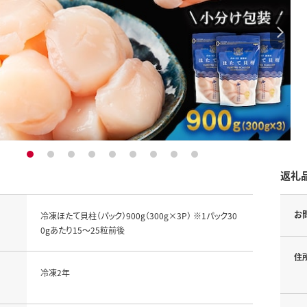
1
2
3
4
5
6
7
8
9
返礼
お
冷凍ほたて貝柱（パック）900g（300g×3P） ※1パック30
0gあたり15～25粒前後
住
冷凍2年