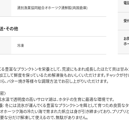
電
湧別漁業協同組合オホーツク湧鮮館(両国倉庫)
受
送・その他
お
ホ
冷凍
くる豊富なプランクトンを栄養として、荒波にもまれ成長したほたて貝は甘み
加工して鮮度を保っているため解凍後もおいしくいただけます。チャックが付
天ぷら、バター焼き等様々な調理方法でお召し上がりいただけます。
密〉
 低水温で透明度の高いサロマ湖は、ホタテの生育に最適な環境です。
養: 冬には流氷が運んでくる豊富なプランクトンを餌として育つため良質なタ
:オホーツク海の冷たい海で育まれた帆立は身が引き締まっており、プリプリ
必要な分だけ解凍して使えるので、無駄がありません。