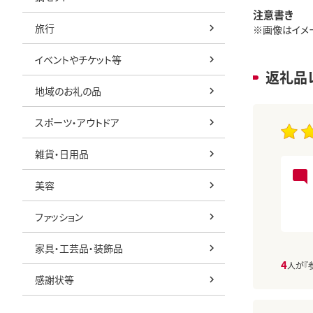
注意書き
旅行
※画像はイメー
イベントやチケット等
返礼品
地域のお礼の品
スポーツ・アウトドア
雑貨・日用品
美容
ファッション
家具・工芸品・装飾品
4
人が『
感謝状等