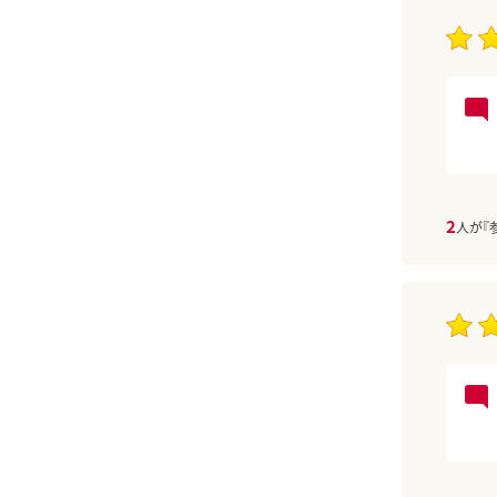
2
人が『