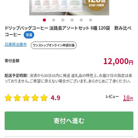
1
2
3
4
5
6
ドリップバッグコーヒー 淡路島アソートセット 6種 120袋 飲み比べ
コーヒー
常温
兵庫県淡路市
ワンストップオンライン申請対象
12,000
寄付金額
円
配送予定時期：
決済から30日以内に発送 返礼品の特性上、お届け日の指定は承
っておりません。ご希望に添えない場合がございます。あらかじめご了承ください。
4.9
18
レビュー
件
寄付へ進む