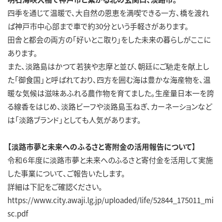
四季を通じて温暖で、大自然の恩恵を満喫できる一方、橋を渡れ
ば神戸市中心部まで車で約30分という手軽さがあります。
田舎と都会の両方の「好いとこ取り」をした未来の暮らしがここに
あります。
また、淡路島はかつて若狭や志摩と並び、朝廷にご馳走を献上し
た「御食国」と呼ばれており、四方を囲む海は豊かな海産物を、温
暖な気候は滋味あふれる農作物を育てました。生産量日本一を誇
る線香をはじめ、淡路ビーフや淡路島玉ねぎ、カーネーションなど
は「淡路ブランド」としても人気があります。
【淡路市夢と未来へのふるさと寄附金の活用報告について】
令和６年度に淡路市夢と未来へのふるさと寄付金を活用して実施
した事業について、ご報告いたします。
詳細は下記をご確認ください。
https://www.city.awaji.lg.jp/uploaded/life/52844_175011_mi
sc.pdf