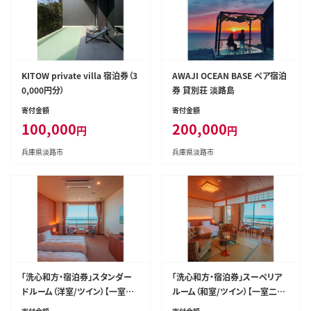
KITOW private villa 宿泊券（3
AWAJI OCEAN BASE ペア宿泊
0,000円分）
券 貸別荘 淡路島
寄付金額
寄付金額
100,000
200,000
円
円
兵庫県淡路市
兵庫県淡路市
「洗心和方・宿泊券」スタンダー
「洗心和方・宿泊券」スーペリア
ドルーム（洋室/ツイン）【一室二
ルーム（和室/ツイン）【一室二名/
名/一泊二食付】
一泊二食付】