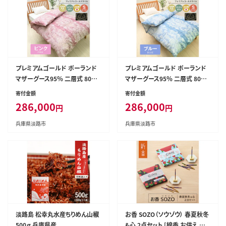
プレミアムゴールド ポーランド
プレミアムゴールド ポーランド
マザーグース95％ 二層式 80超
マザーグース95％ 二層式 80超
長綿 (830P)
長綿 (830B)
寄付金額
寄付金額
286,000
286,000
円
円
兵庫県淡路市
兵庫県淡路市
淡路島 松幸丸水産ちりめん山椒
お香 SOZO（ソウゾウ） 春夏秋冬
500ｇ 兵庫県産
&心 2点セット [線香 お供え 墓