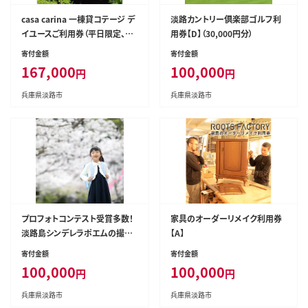
casa carina 一棟貸コテージ デ
淡路カントリー倶楽部ゴルフ利
イユースご利用券（平日限定、10
用券【D】（30,000円分）
名様迄）
寄付金額
寄付金額
167,000
100,000
円
円
兵庫県淡路市
兵庫県淡路市
プロフォトコンテスト受賞多数！
家具のオーダーリメイク利用券
淡路島シンデレラポエムの撮影
【A】
チケット【3枚・30,000円分】
寄付金額
寄付金額
100,000
100,000
円
円
兵庫県淡路市
兵庫県淡路市