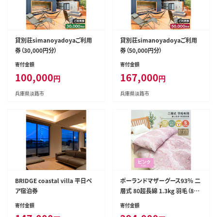
貸別荘simanoyadoyaご利用
貸別荘simanoyadoyaご利用
券（30,000円分）
券（50,000円分）
寄付金額
寄付金額
100,000
167,000
円
円
兵庫県淡路市
兵庫県淡路市
BRIDGE coastal villa 平日ペ
ポーランドマザーグース93％ 二
ア宿泊券
層式 80超長綿 1.3kg 羽毛（810
6P）
寄付金額
寄付金額