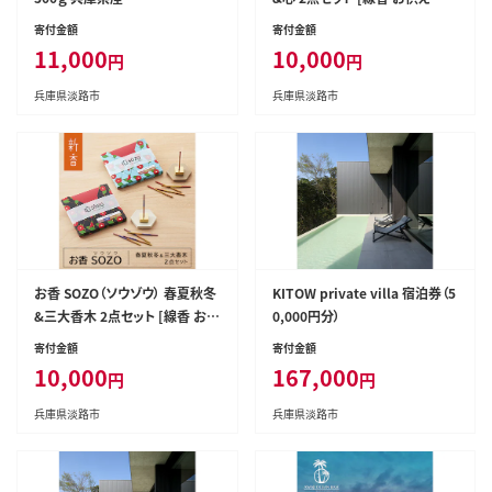
参り 仏具 線香]
寄付金額
寄付金額
11,000
10,000
円
円
兵庫県淡路市
兵庫県淡路市
お香 SOZO（ソウゾウ） 春夏秋冬
KITOW private villa 宿泊券（5
&三大香木 2点セット [線香 お供
0,000円分）
え 墓参り 仏具 線香]
寄付金額
寄付金額
10,000
167,000
円
円
兵庫県淡路市
兵庫県淡路市