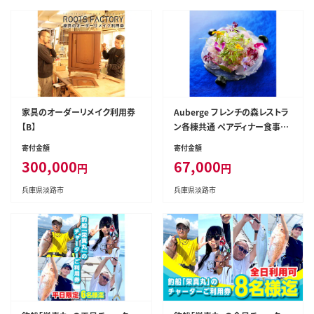
家具のオーダーリメイク利用券
Auberge フレンチの森レストラ
【B】
ン各棟共通 ペアディナー食事利
用券
寄付金額
寄付金額
300,000
67,000
円
円
兵庫県淡路市
兵庫県淡路市