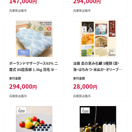
147,000
294,000
円
円
兵庫県淡路市
兵庫県淡路市
ポーランドマザーグース93％ 二
淡路 島の恵み石鹸 5種類（酒・
層式 80超長綿 1.3kg 羽毛（810
海・はちみつ・米ぬか・オリーブ石
6B）
鹸）セット 泡立てネット付き
寄付金額
寄付金額
294,000
28,000
円
円
兵庫県淡路市
兵庫県淡路市