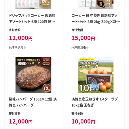
ドリップバッグコーヒー 淡路島
コーヒー 粉 中挽き 淡路島アソ
アソートセット 6種 120袋 飲み
ートセット 3種 2kg（500g×計4
比べ コーヒー
袋） 飲み比べ コーヒー
寄付金額
寄付金額
12,000
15,000
円
円
兵庫県淡路市
兵庫県淡路市
極味ハンバーグ 150g×12個 淡
淡路島産玉ねぎオイスターラブ
路島 ハンバーグ
10kg箱 玉ねぎ
寄付金額
寄付金額
12,000
10,000
円
円