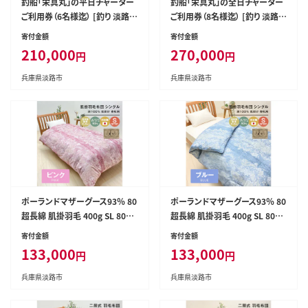
釣船「栄真丸」の平日チャーター
釣船「栄真丸」の全日チャーター
ご利用券（6名様迄） [釣り 淡路島
ご利用券（8名様迄） [釣り 淡路島
漁船 魚釣り 乗船券]
漁船 魚釣り 乗船券]
寄付金額
寄付金額
210,000
270,000
円
円
兵庫県淡路市
兵庫県淡路市
ポーランドマザーグース93％ 80
ポーランドマザーグース93％ 80
超長綿 肌掛羽毛 400g SL 80マ
超長綿 肌掛羽毛 400g SL 80マ
ザー04P
ザー04B
寄付金額
寄付金額
133,000
133,000
円
円
兵庫県淡路市
兵庫県淡路市