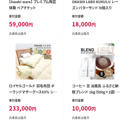
【Awabi ware】 プレミアム陶芸
OKASHI LABO KUKULU レー
体験 ペアチケット
ズンバターサンド（9個入り
寄付金額
寄付金額
59,000
18,000
円
円
兵庫県淡路市
兵庫県淡路市
ロイヤルゴールド 羽毛布団 ポ
コーヒー 豆 淡路島 ふるさと納
ーランドマザーグース93％ シン
税ブレンド 1kg（500g×2袋） ド
グル無地 1.0kg
リップコーヒーファクトリー
寄付金額
寄付金額
233,000
10,000
円
円
兵庫県淡路市
兵庫県淡路市