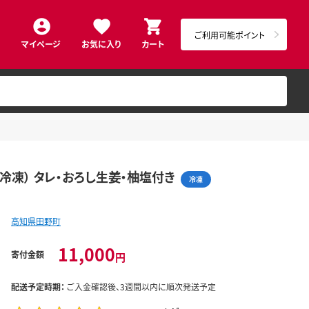
ご利用可能ポイント
マイページ
お気に入り
カート
（冷凍） タレ・おろし生姜・柚塩付き
冷凍
高知県田野町
11,000
寄付金額
円
配送予定時期：
ご入金確認後、3週間以内に順次発送予定