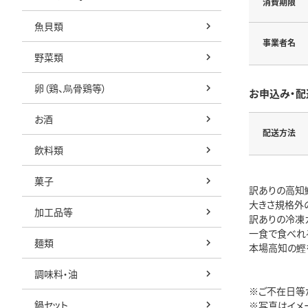
消費期限
魚貝類
事業者名
野菜類
卵（鶏、烏骨鶏等）
お申込み・配
お酒
配送方法
飲料類
菓子
訳ありの高知鰹
大きさ規格外
加工品等
訳ありの冷凍
一食で食べれ
麺類
本場高知の鰹
調味料・油
※ご不在日等
鍋セット
※写真はイメ