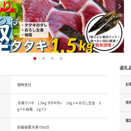
1
2
3
4
返礼
お
随時受付
住
冷凍カツオ 1.5kg タタキタレ 10g×4 おろし生姜 3
g×4 柚塩 1ｇ×2
電
到着後要冷凍で60日