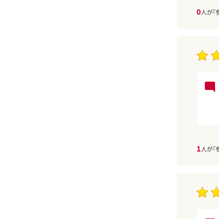
0
人が『
1
人が『