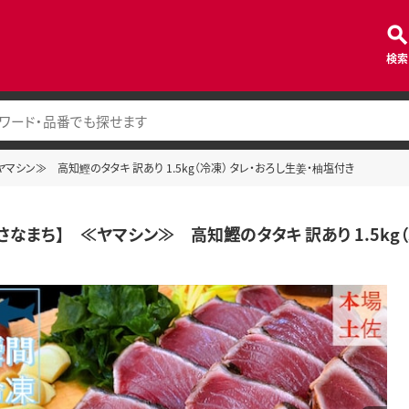
検索
マシン≫ 高知鰹のタタキ 訳あり 1.5kg（冷凍） タレ・おろし生姜・柚塩付き
さなまち】 ≪ヤマシン≫ 高知鰹のタタキ 訳あり 1.5kg