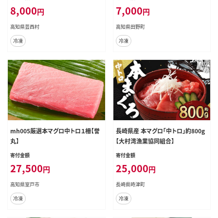
のたたき かつおのたたき カツオのた
8,000
7,000
円
円
たき 鰹のタタキ かつお 刺身 訳アリ
ワケあり
高知県芸西村
高知県田野町
冷凍
冷凍
mh005厳選本マグロ中トロ１柵【誉
長崎県産 本マグロ「中トロ」約800g
丸】
【大村湾漁業協同組合】
寄付金額
寄付金額
27,500
25,000
円
円
高知県室戸市
長崎県時津町
冷凍
冷凍