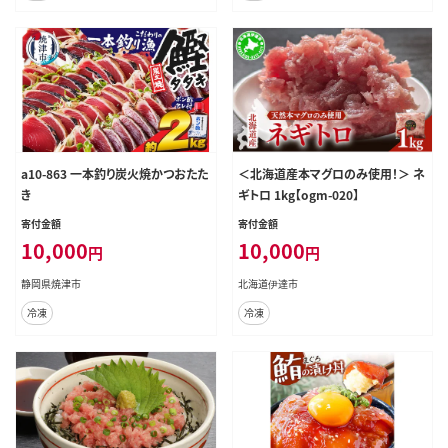
a10-863 一本釣り炭火焼かつおたた
＜北海道産本マグロのみ使用！＞ ネ
き
ギトロ 1kg【ogm-020】
寄付金額
寄付金額
10,000
10,000
円
円
静岡県焼津市
北海道伊達市
冷凍
冷凍