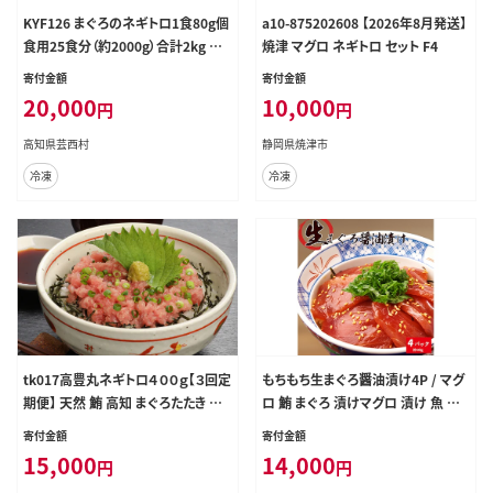
KYF126 まぐろのネギトロ1食80g個
a10-875202608 【2026年8月発送】
食用25食分（約2000g）合計2kg 小
焼津 マグロ ネギトロ セット F4
分けパック 大容量 大量 高知県 返礼
寄付金額
寄付金額
品 20000円 海鮮 まぐろ ネギトロ丼
20,000
10,000
円
円
まぐろたたき 海鮮丼 そぼろ お寿司
軍艦巻き 手巻き寿司 おかず 便利 か
高知県芸西村
静岡県焼津市
んたん 自然解凍 個食 冷凍配送 お手
冷凍
冷凍
軽 おいしい 25人前 どんぶり
tk017高豊丸ネギトロ４００ｇ【３回定
もちもち生まぐろ醤油漬け4P / マグ
期便】 天然 鮪 高知 まぐろたたき ね
ロ 鮪 まぐろ 漬けマグロ 漬け 魚 海
ぎとろ 冷凍 小分け 便利
鮮 【uot808】
寄付金額
寄付金額
15,000
14,000
円
円