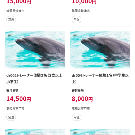
15,000
10,000
円
円
静岡県焼津市
静岡県焼津市
常温
常温
dr002トレーナー体験２名（３歳以上
dr004トレーナー体験１名（中学生以
小学生）
上）
寄付金額
寄付金額
14,500
8,000
円
円
高知県室戸市
高知県室戸市
常温
常温