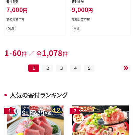
寄付金額
寄付金額
7,000
9,000
円
円
高知県室戸市
高知県室戸市
常温
常温
1
60
1,078
~
件 ／ 全
件
1
2
3
4
5
人気の寄付ランキング