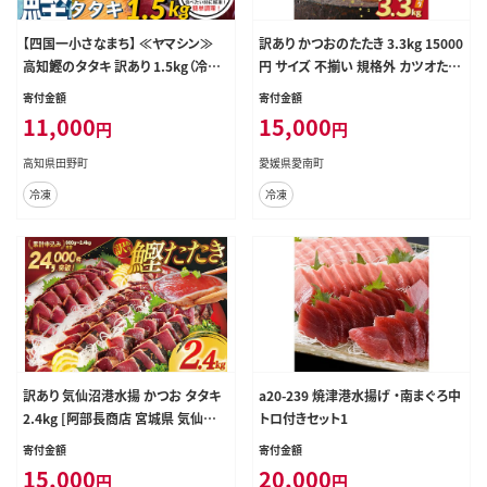
【四国一小さなまち】 ≪ヤマシン≫
訳あり かつおのたたき 3.3kg 15000
高知鰹のタタキ 訳あり 1.5kg（冷凍）
円 サイズ 不揃い 規格外 カツオたた
タレ・おろし生姜・柚塩付き
き わけあり 鰹たたき 鰹のたたき 旬
寄付金額
寄付金額
お手軽 魚海鮮 魚介 父の日 傷 小分
11,000
15,000
円
円
け 真空 パック 個包装 新鮮 鮮魚 天
然 鰹 四国一 水揚げ 一本釣 黒潮 上
高知県田野町
愛媛県愛南町
り 戻り カツオ タタキ 肉 厚 冷凍 人
冷凍
冷凍
気 ランキング おかず 加工品 本場 晩
ごはん 流水 解凍 簡単 ハマスイ 愛南
町 愛媛県
訳あり 気仙沼港水揚 かつお タタキ
a20-239 焼津港水揚げ ・南まぐろ中
2.4kg [阿部長商店 宮城県 気仙沼
トロ付きセット1
市 20564730] 魚介類 魚介 海鮮 魚
寄付金額
寄付金額
さかな 真空パック 鰹 カツオ 鰹たた
15,000
20,000
円
円
き たたき 冷凍 規格外 不揃い 訳アリ