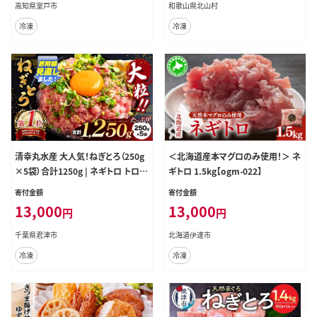
高知県室戸市
和歌山県北山村
冷凍
冷凍
清幸丸水産 大人気！ねぎとろ（250g
＜北海道産本マグロのみ使用！＞ ネ
×5袋）合計1250g | ネギトロ トロ
ギトロ 1.5kg【ogm-022】
鮪 マグロ なめらか まろやか ねぎと
寄付金額
寄付金額
ろ 丼 手巻き 寿司 ネギトロ 丼 千葉
13,000
13,000
円
円
県 君津市 君津 きみつ
千葉県君津市
北海道伊達市
冷凍
冷凍