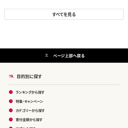
さと納税カツオたたき ふるさと
納税 10000円 ふるさと納税冷凍
すべてを見る
刺し身 骨なし たたき カツオ わ
けあり ハマスイ 愛南町 愛媛県
ページ上部へ戻る
目的別に探す
ランキングから探す
特集・キャンペーン
カテゴリーから探す
寄付金額から探す