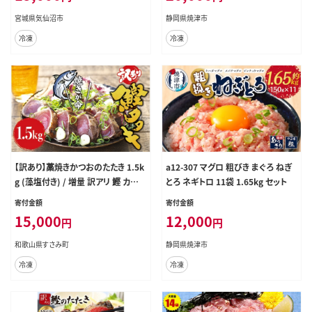
わけあり
宮城県気仙沼市
静岡県焼津市
冷凍
冷凍
【訳あり】藁焼きかつおのたたき 1.5k
a12-307 マグロ 粗びき まぐろ ねぎ
g (藻塩付き) / 増量 訳アリ 鰹 カツオ
とろ ネギトロ 11袋 1.65kg セット
タタキ カツオのたたき 鰹のたたき 丼
寄付金額
寄付金額
刺身【nks106A】
15,000
12,000
円
円
和歌山県すさみ町
静岡県焼津市
冷凍
冷凍