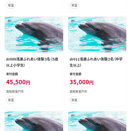
常温
常温
dr009浅瀬ふれあい体験３名（５歳
dr011浅瀬ふれあい体験２名（中学
以上小学生）
生以上）
寄付金額
寄付金額
45,500
35,000
円
円
高知県室戸市
高知県室戸市
常温
常温