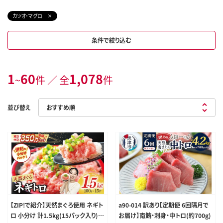
カツオ・マグロ
条件で絞り込む
1
60
1,078
~
件 ／ 全
件
並び替え
【ZIP!で紹介】天然まぐろ使用 ネギト
a90-014 訳あり【定期便 6回隔月で
ロ 小分け 計1.5kg(15パック入り)
お届け】南鮪・刺身・中トロ(約700g)