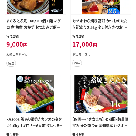
まぐろ とろ煮 180g×3個 / 鮪 マグ
カツオ わら焼き 高知 かつおのたた
ロ 煮 角煮 おかず おつまみ ご飯の
き 訳あり 2.5kg タレ付き かつお 鰹
お供 人気 トロ 南紀勝浦【ttk007】
かつおたたき 藁焼き 訳アリ 鰹タタキ
寄付金額
寄付金額
鰹たたき 不揃い 規格外 鰹 刺身 刺
9,000
17,000
円
円
し身 さしみ 海鮮【株式会社大熊】 [B
QAA002]
和歌山県新宮市
高知県土佐市
常温
冷凍
KAS003 訳あり藁焼きカツオのタタ
【四国一小さなまち】 ≪期間・数量限
キ1.0kg 1キロ 5～6人前 タレ付き
定≫ ★訳あり★ 高知県産カツオの
ゆずの酢 鰹 藁焼き カツオ たたき 鰹
わら焼きタタキ（自家製タレ付）１ｋｇ
寄付金額
寄付金額