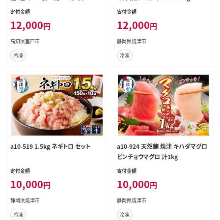
つおのたたき わら焼き 高知 カツオ
ック）
寄付金額
寄付金額
12,000
12,000
円
円
高知県室戸市
静岡県焼津市
冷凍
冷凍
a10-519 1.5kg ネギトロ セット
a10-924 天然鮪 焼津 キハダマグロ
ビンチョウマグロ 計1kg
寄付金額
寄付金額
10,000
10,000
円
円
静岡県焼津市
静岡県焼津市
冷凍
冷凍