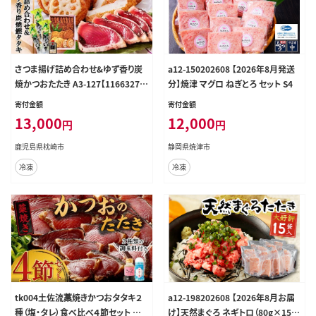
さつま揚げ詰め合わせ&ゆず香り炭
a12-150202608 【2026年8月発送
焼かつおたたき A3-127【1166327】
分】焼津 マグロ ねぎとろ セット S4
_ かつお さつま揚げ さつまあげ 枕
寄付金額
寄付金額
崎市 かつおのたたき カツオ 鰹 たた
13,000
12,000
円
円
き おつまみ 1本釣り ゆず 人気
鹿児島県枕崎市
静岡県焼津市
冷凍
冷凍
tk004土佐流藁焼きかつおタタキ２
a12-198202608 【2026年8月お届
種（塩・タレ）食べ比べ４節セット か
け】天然まぐろ ネギトロ（80g×15パ