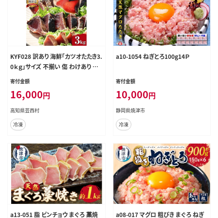
KYF028 訳あり 海鮮「カツオたたき3.
a10-1054 ねぎとろ100g14Ｐ
0ｋｇ」サイズ 不揃い 傷 わけあり 人
気 故郷納税 ランキング 本気の感謝
寄付金額
寄付金額
品 今だけ かつおのたたき 自慢 カツ
16,000
10,000
円
円
オのタタキ かつおのタタキ 訳アリ
訳
高知県芸西村
静岡県焼津市
冷凍
冷凍
a13-051 脂 ビンチョウ まぐろ 藁焼
a08-017 マグロ 粗びき まぐろ ねぎ