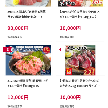
a90-014 訳あり【定期便 6回隔
【ZIP!で紹介】天然まぐろ使用 ネ
月でお届け】南鮪・刺身・中トロ
ギトロ 小分け 計1.5kg(15パッ
(約700g)
ク入り)[Umios オーシャン 静岡
90,000円
10,000円
県 吉田町 22424262] ネギトロ
ねぎとろ マグロ 鮪 まぐろたたき
粗挽き ねぎとろ丼 ネギトロ丼 小
静岡県焼津市
静岡県吉田町
分け パック セット 冷凍 一人暮
らし 便利 簡単
a12-069 焼津 天然 鮪 使用 ネギ
【7日以内発送】 訳あり かつおの
トロ 小分け 約100g×15
たたき 2.2kg 10000円 サイズ 不
揃い 規格外 傷 小分け 真空 パッ
12,000円
10,000円
ク 新鮮 鮮魚 天然 鰹 四国一 水
揚げ タタキ 冷凍 大容量 ふるさ
と納税魚 ふるさと納税人気 ふる
静岡県焼津市
愛媛県愛南町