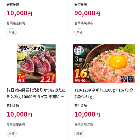
[Umios オーシャン 静岡県 吉田町
寄付金額
寄付金額
22424262] ネギトロ ねぎとろ マグ
10,000
90,000
円
円
ロ 鮪 まぐろたたき 粗挽き ねぎとろ
丼 ネギトロ丼 小分け パック セット
静岡県吉田町
静岡県焼津市
冷凍 一人暮らし 便利 簡単
冷凍
冷凍
【7日以内発送】 訳あり かつおのたた
a10-1289 ネギトロ100g×16パック
き 2.2kg 10000円 サイズ 不揃い 規
合計1.6kg
格外 傷 小分け 真空 パック 新鮮 鮮
寄付金額
寄付金額
魚 天然 鰹 四国一 水揚げ タタキ 冷
10,000
10,000
円
円
凍 大容量 ふるさと納税魚 ふるさと
納税人気 ふるさと納税カツオたたき
愛媛県愛南町
静岡県焼津市
ふるさと納税 10000円 ふるさと納税
冷凍
冷凍
冷凍 刺し身 骨なし たたき カツオ わ