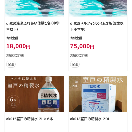
dr010浅瀬ふれあい体験１名（中学
dr015ドルフィンスイム３名（５歳以
生以上）
上小学生）
寄付金額
寄付金額
18,000
75,000
円
円
高知県室戸市
高知県室戸市
常温
常温
ak016室戸の精製水 ２L×６本
ak018室戸の精製水 ２０L