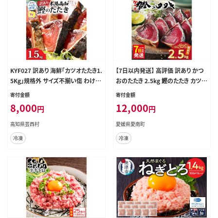
KYF027 訳あり 海鮮「カツオたたき1.
【7日以内発送】 高評価 訳あり かつ
5Kg」規格外 サイズ不揃い傷 わけあ
おのたたき 2.5kg 鰹のたたき カツオ
り 人気 故郷納税 ランキング 本場 高
のたたき カツオのタタキ かつおのた
寄付金額
寄付金額
知 かつおのたたき 返礼品 8000円
たき 鰹のタタキ 鰹のたたきカツオた
8,000
12,000
円
円
冷凍 カツオのタタキ 訳アリかつおの
たき 鰹たたき ふるさと ふるさと納税
タタキ【koyofr】【高知県共通返礼
訳あり 訳アリ わけあり ワケアリ かつ
高知県芸西村
愛媛県愛南町
品】ギフト 食べ物
お カツオ 鰹 かつおたたき 鰹タタキ
冷凍
冷凍
カツオたたき かつおタタキ サイズ 不
揃い 規格外 傷 小分け 真空 パック
新鮮 鮮魚 天然 鰹 四国一 水揚げ タ
タキ 肉 厚 冷凍 大容量 人気 ハマス
イ 愛南町 愛媛県 愛南町 愛媛県