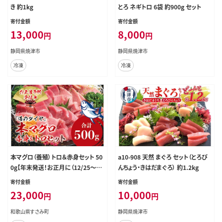
き 約1kg
とろ ネギトロ 6袋 約900g セット
寄付金額
寄付金額
13,000
8,000
円
円
静岡県焼津市
静岡県焼津市
冷凍
冷凍
本マグロ（養殖）トロ＆赤身セット 50
a10-908 天然 まぐろ セット（とろび
0g【年末発送！お正月に（12/25～1
んちょう・きはだまぐろ） 約1.2kg
2/29発送）】 / 中トロ 中とろ まぐろ
寄付金額
寄付金額
マグロ 鮪 刺身赤身 柵 年内配送 年
23,000
10,000
円
円
内発送 お正月 正月【nks110D-sg】
和歌山県すさみ町
静岡県焼津市