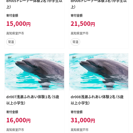
dr005トレーナー体験２名（中学生以
dr006トレーナー体験３名（中学生以
上）
上）
寄付金額
寄付金額
15,000
21,500
円
円
高知県室戸市
高知県室戸市
常温
常温
dr007浅瀬ふれあい体験１名（５歳
dr008浅瀬ふれあい体験２名（５歳
以上小学生）
以上小学生）
寄付金額
寄付金額
16,000
31,000
円
円
高知県室戸市
高知県室戸市