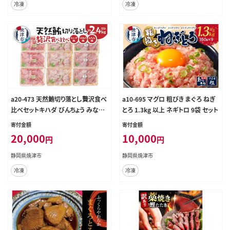
冷凍
冷凍
a20-473 天然鮪切り落とし贅沢食べ
a10-695 マグロ 粗びき まぐろ ねぎ
比べセットキハダ びんちょう みなみ
とろ 1.3kg 以上 ネギトロ 9袋 セット
鮪 切り落とし 約2.4Kg
寄付金額
寄付金額
20,000
10,000
円
円
静岡県焼津市
静岡県焼津市
冷凍
冷凍