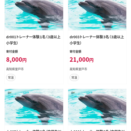
dr001トレーナー体験１名（３歳以上
dr003トレーナー体験３名（３歳以上
小学生）
小学生）
寄付金額
寄付金額
8,000
21,000
円
円
高知県室戸市
高知県室戸市
常温
常温