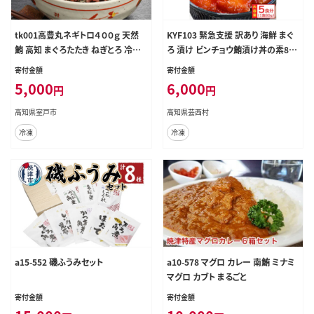
tk001高豊丸ネギトロ４００ｇ 天然
KYF103 緊急支援 訳あり 海鮮 まぐ
鮪 高知 まぐろたたき ねぎとろ 冷凍
ろ 漬け ビンチョウ鮪漬け丼の素80
小分け 便利
ｇ×5P（順次出荷中） まぐろ（マグロ）
寄付金額
寄付金額
訳アリ 冷凍 保存食 海鮮 小分け 高
5,000
6,000
円
円
知 海鮮丼 パパッと 簡単 惣菜 そうざ
い 一人暮らし 人気 6000円 食べて
高知県室戸市
高知県芸西村
応援〈高知市共通返礼品〉
冷凍
冷凍
a15-552 磯ふうみセット
a10-578 マグロ カレー 南鮪 ミナミ
マグロ カブト まるごと
寄付金額
寄付金額