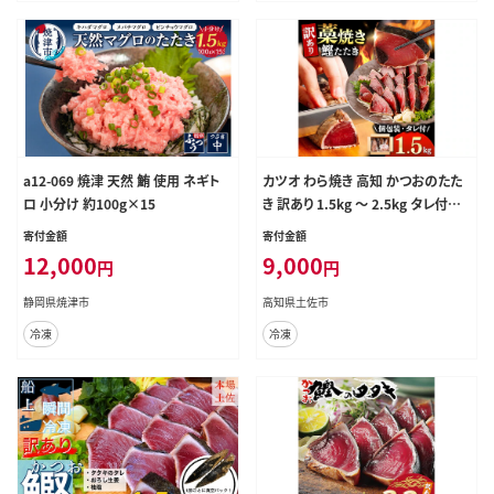
けあり ハマスイ 愛南町 愛媛県
a12-069 焼津 天然 鮪 使用 ネギト
カツオ わら焼き 高知 かつおのたた
ロ 小分け 約100g×15
き 訳あり 1.5kg ～ 2.5kg タレ付き
単品 定期便 かつお 鰹 かつおたたき
寄付金額
寄付金額
藁焼き 訳アリ 鰹タタキ 鰹たたき 不
12,000
9,000
円
円
揃い 規格外 鰹 刺身 刺し身 さしみ
海鮮 わら焼き 冷凍 小分け 高知 個
静岡県焼津市
高知県土佐市
包装 おつまみ おかず 晩ごはん 惣菜
冷凍
冷凍
ふるさと納税 返礼品 高知県 高知 刺
身 海鮮丼 8000円 わけあり