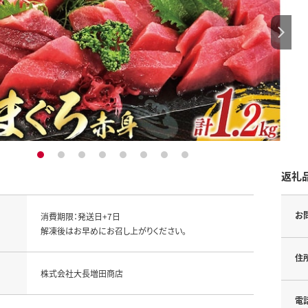
1
2
3
4
5
6
7
8
返礼
お
消費期限：発送日+7日

解凍後はお早めにお召し上がりください。
住
株式会社大長増田商店
電