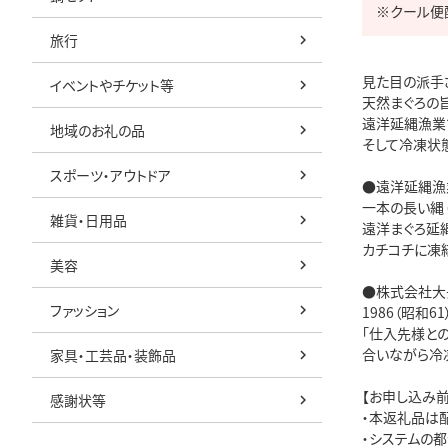
※クール便
旅行
見た目の派手
イベントやチケット等
天然まぐろの旨
遠洋延縄漁業
地域のお礼の品
そして冷凍状態
スポーツ・アウトドア
●遠洋延縄漁業
一本の長い縄（
雑貨・日用品
遠洋まぐろ延縄
カチコチに凍
美容
●株式会社大
ファッション
1986（昭和
「仕入先様と
合いながら冷凍
家具・工芸品・装飾品
【お申し込み前
感謝状等
・本返礼品は
・システムの