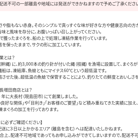
配送不可の一部離島や地域には発送ができかねますので予めご了承ください
さや脂もない赤身｡そのシンプルで真っすぐな味が好きな方や健康志向の方か
味と風味を存分に、お腹いっぱい召し上がってください。

で獲ったまぐろを、船の上で処理し凍結作業を行っています。

を保ったままで、サクの形に加工しています。

とは？

幹縄）に、約3,000本の釣り針が付いた縄（枝縄）を漁場に設置して、まぐろ
船は、凍結庫、魚艙ともにマイナス60℃という超低温です。

結させた後、超低温の魚艙で保管することにより、釣りたての鮮度とおいしさを
長増田商店とは？

61）年に大長村（現島田市）にて創業しました。

の良好な関係」や「目利き」「お客様のご要望」など積み重ねてきた実績に加え
まぐろの加工を行っております。

に必ずご確認ください】

配送に３日以上かかるエリア（離島を含む）へは配達いたしかねます。

都合上、配達不可地域であってもお申し込みができてしまいますので、配送不可