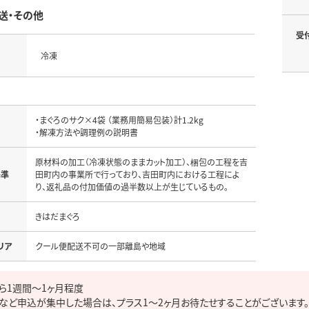
送・その他
受
冷凍
・まぐろのサク×4袋 （業務用簡易包装）計1.2kg

・解凍方法や調理例の説明書
原材料の加工（冷凍状態のままカット加工）、梱包の工程を吉
基準
田町内の事業所で行っており、吉田町内における工程によ
り、返礼品の付加価値の過半数以上が生じているもの｡
名
きはだまぐろ
リア
クール便配送不可の一部離島や地域
ら1週間～1ヶ月程度

など申込が集中した場合は、プラス1～2ヶ月お待たせすることがございます。
