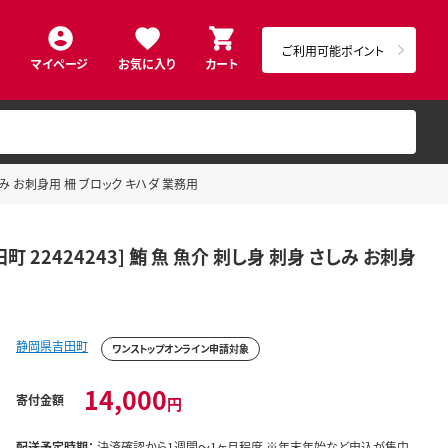
ご利用可能ポイント
マイページ
お気に入り
カート
さしみ お刺身用 柵 ブロック キハダ 業務用
町 22424243] 鮪 魚 魚介 刺し身 刺身 さしみ お刺身
静岡県吉田町
ワンストップオンライン申請対象
14,000
寄付金額
円
配送予定時期：
決済確認から1週間～1ヶ月程度 ※年末年始など申込が集中