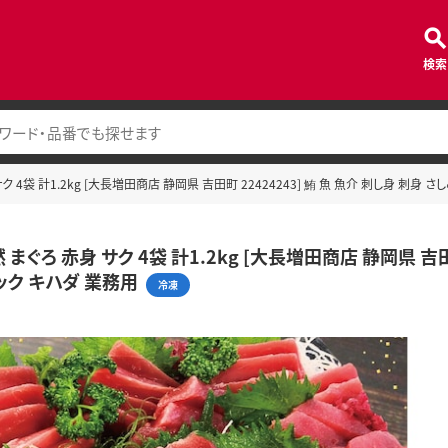
検索
ク 4袋 計1.2kg [大長増田商店 静岡県 吉田町 22424243] 鮪 魚 魚介 刺し身 刺身 
 まぐろ 赤身 サク 4袋 計1.2kg [大長増田商店 静岡県 吉田
ック キハダ 業務用
冷凍