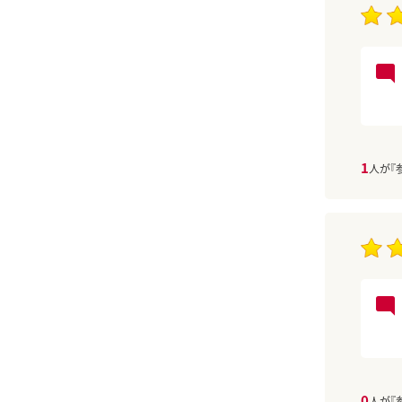
1
人が『
0
人が『