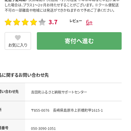
した場合は、プラス1～2ヶ月お待たせすることがございます。 ※クール便配送
不可の一部離島や地域には発送ができかねますので予めご了承ください。
3.7
6
レビュー
件
寄付へ進む
お気に入り
品に関するお問い合わせ先
問い合わせ先
吉田町ふるさと納税サポートセンター
所
〒855-0076　長崎県島原市上折橋町甲1615-1
話番号
050-3090-1051