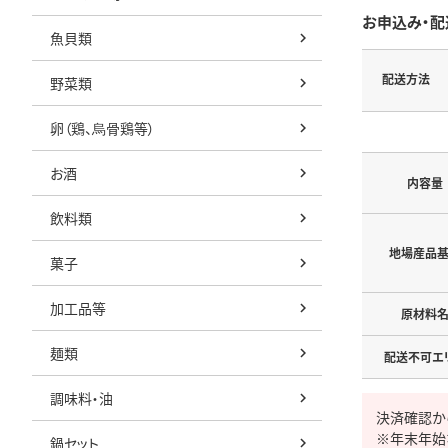
お申込み・配
魚貝類
配送方法
野菜類
卵（鶏、烏骨鶏等）
お酒
内容量
飲料類
地場産品
菓子
加工品等
原材料
麺類
配送不可エ
調味料・油
決済確認か
※年末年始
鍋セット