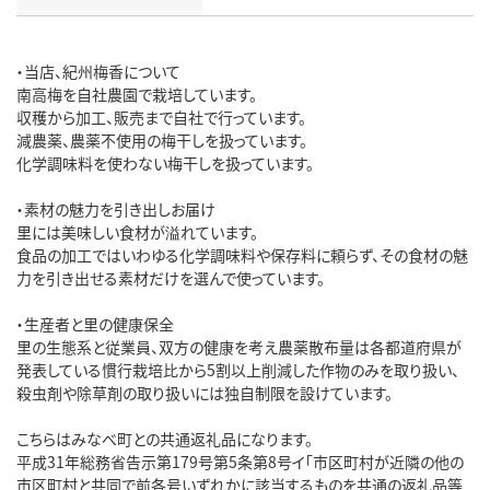
・当店、紀州梅香について
南高梅を自社農園で栽培しています。
収穫から加工、販売まで自社で行っています。
減農薬、農薬不使用の梅干しを扱っています。
化学調味料を使わない梅干しを扱っています。
・素材の魅力を引き出しお届け
里には美味しい食材が溢れています。
食品の加工ではいわゆる化学調味料や保存料に頼らず、その食材の魅
力を引き出せる素材だけを選んで使っています。
・生産者と里の健康保全
里の生態系と従業員、双方の健康を考え農薬散布量は各都道府県が
発表している慣行栽培比から5割以上削減した作物のみを取り扱い、
殺虫剤や除草剤の取り扱いには独自制限を設けています。
こちらはみなべ町との共通返礼品になります。
平成31年総務省告示第179号第5条第8号イ「市区町村が近隣の他の
市区町村と共同で前各号いずれかに該当するものを共通の返礼品等