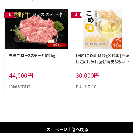
熊野牛 ロースステーキ 約1kg
【国産】こめ油 1500g×10本 | 松源
油 こめ油 米油 揚げ物 天ぷら オイ
ル 米 コメ油 築野食品 お米 こめ こ
44,000
円
30,000
円
めあぶら1500g ※着日指定不可
和歌山県美浜町
和歌山県美浜町
ページ上部へ戻る