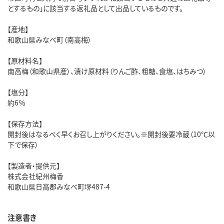
とするもの」に該当する返礼品として出品しているものです。
【産地】
和歌山県みなべ町（南高梅）
【原材料名】
南高梅（和歌山県産）、漬け原材料（りんご酢、粗糖、食塩、はちみつ）
【塩分】
約6％
【保存方法】
開封後はなるべく早くお召し上がりください。※開封後要冷蔵（10℃以
下で保存）
【製造者・提供元】
株式会社紀州梅香
和歌山県日高郡みなべ町堺487-4
注意書き