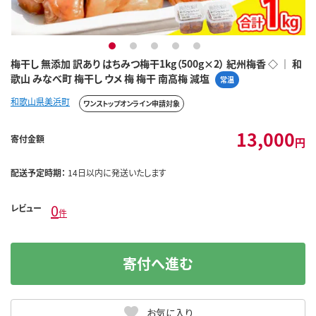
1
2
3
4
5
梅干し 無添加 訳あり はちみつ梅干1kg（500g×2） 紀州梅香 ◇ ｜ 和
歌山 みなべ町 梅干し ウメ 梅 梅干 南高梅 減塩
常温
和歌山県美浜町
ワンストップオンライン申請対象
13,000
寄付金額
円
配送予定時期：
14日以内に発送いたします
0
レビュー
件
寄付へ進む
お気に入り