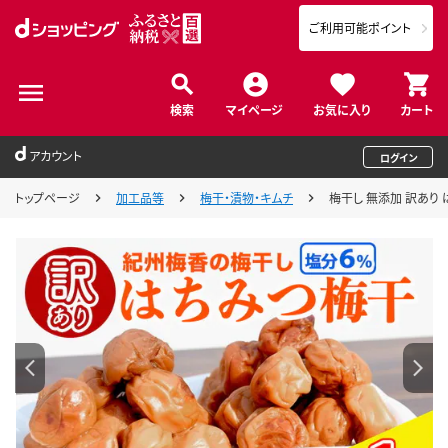
ご利用可能ポイント
検索
マイページ
お気に入り
カート
アカウント
ログイン
トップページ
加工品等
梅干・漬物・キムチ
梅干し 無添加 訳あり は