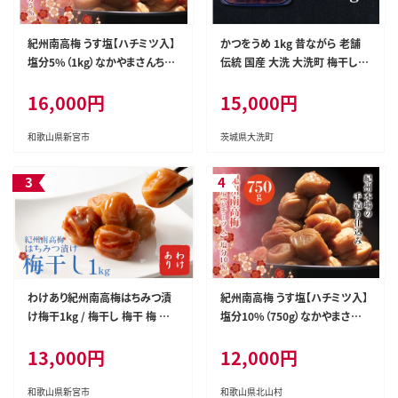
紀州南高梅 うす塩【ハチミツ入】
かつをうめ 1kg 昔ながら 老舗
塩分5%（1kg）なかやまさんちの
伝統 国産 大洗 大洗町 梅干し
梅干【nky005-110k】
梅干 梅 うめぼし うめ
16,000円
15,000円
和歌山県新宮市
茨城県大洗町
わけあり紀州南高梅はちみつ漬
紀州南高梅 うす塩【ハチミツ入】
け梅干1kg / 梅干し 梅干 梅 訳
塩分10%（750g）なかやまさんち
あり【ypl001A】
の梅干 うめ ウメ 梅干し【nky00
13,000円
12,000円
6-175k】
和歌山県新宮市
和歌山県北山村