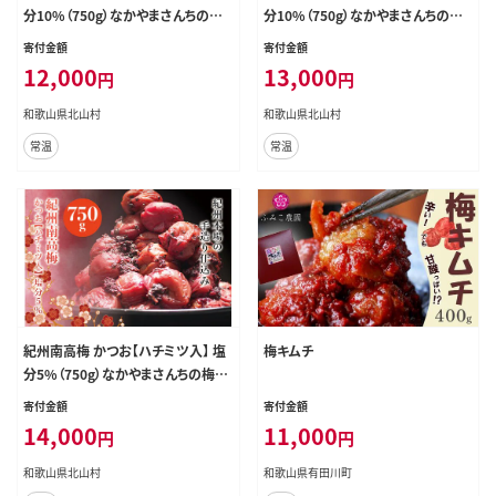
分10%（750g）なかやまさんちの梅
分10%（750g）なかやまさんちの梅
干 うめ ウメ 梅干し【nky006-175k】
干 うめ ウメ 梅干し【nky002-175k】
寄付金額
寄付金額
12,000
13,000
円
円
和歌山県北山村
和歌山県北山村
常温
常温
紀州南高梅 かつお【ハチミツ入】 塩
梅キムチ
分5%（750g）なかやまさんちの梅干
うめ ウメ 梅干し【nky005-275k】
寄付金額
寄付金額
14,000
11,000
円
円
和歌山県北山村
和歌山県有田川町