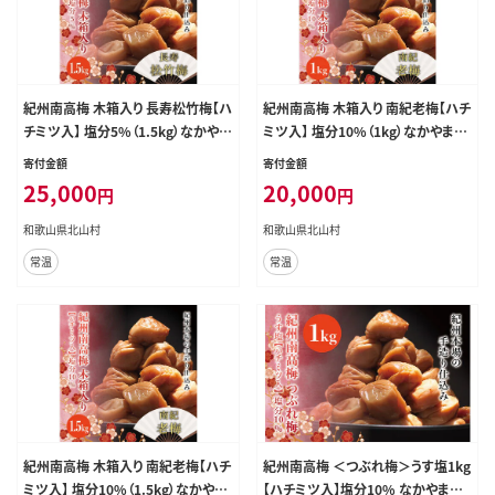
紀州南高梅 木箱入り 長寿松竹梅【ハ
紀州南高梅 木箱入り 南紀老梅【ハチ
チミツ入】 塩分5%（1.5kg）なかやま
ミツ入】 塩分10%（1kg）なかやまさ
さんちの梅干 うめ ウメ【nky011-15
んちの梅干 うめ ウメ【nky012-10k】
寄付金額
寄付金額
k】
25,000
20,000
円
円
和歌山県北山村
和歌山県北山村
常温
常温
紀州南高梅 木箱入り 南紀老梅【ハチ
紀州南高梅 ＜つぶれ梅＞うす塩1kg
ミツ入】 塩分10%（1.5kg）なかやま
【ハチミツ入】塩分10% なかやまさ