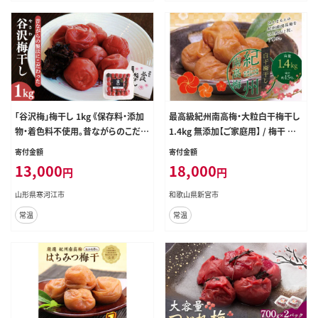
「谷沢梅」梅干し 1kg 《保存料・添加
最高級紀州南高梅・大粒白干梅干し
物・着色料不使用。昔ながらのこだわ
1.4kg 無添加【ご家庭用】 / 梅干 梅
りの梅干し》山形県産 鴨田太平商店
干し 梅 南高梅 大容量 人気 大粒 ご
寄付金額
寄付金額
013-G-KT001
家庭用【inm700C】
13,000
18,000
円
円
山形県寒河江市
和歌山県新宮市
常温
常温