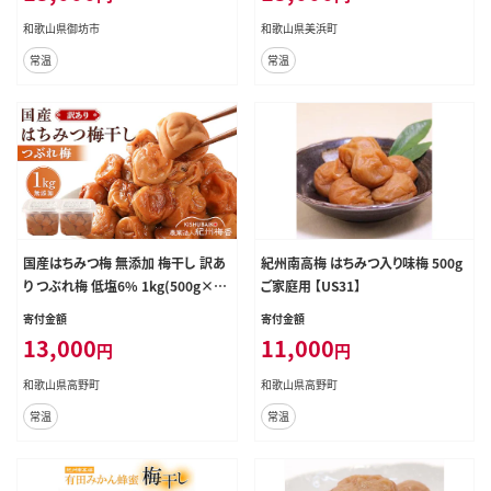
和歌山県御坊市
和歌山県美浜町
常温
常温
国産はちみつ梅 無添加 梅干し 訳あ
紀州南高梅 はちみつ入り味梅 500g
り つぶれ梅 低塩6% 1kg(500g×2
ご家庭用 【US31】
パック) 化学調味料 無添加食品［KU
寄付金額
寄付金額
1］
13,000
11,000
円
円
和歌山県高野町
和歌山県高野町
常温
常温