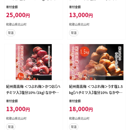
さんちの梅干 うめ ウメ【nky012-15
んちの梅干 うめ ウメ【nky013-110
寄付金額
寄付金額
k】
k】
25,000
13,000
円
円
和歌山県北山村
和歌山県北山村
常温
常温
紀州南高梅 ＜つぶれ梅＞かつお【ハ
紀州南高梅 ＜つぶれ梅＞うす塩1.5
チミツ入】塩分10%（1kg）なかやま
kg【ハチミツ入】塩分10% なかやま
さんちの梅干 うめ ウメ【nky013-21
さんちの梅干 うめ ウメ【nky014-11
寄付金額
寄付金額
0k】
5k】
13,000
18,000
円
円
和歌山県北山村
和歌山県北山村
常温
常温