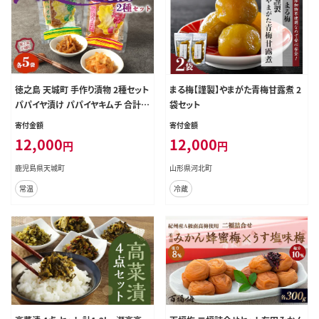
徳之島 天城町 手作り漬物 2種セット
まる梅【謹製】やまがた青梅甘露煮 2
パパイヤ漬け パパイヤキムチ 合計9
袋セット
00g 各種5袋入り
寄付金額
寄付金額
12,000
12,000
円
円
鹿児島県天城町
山形県河北町
常温
冷蔵