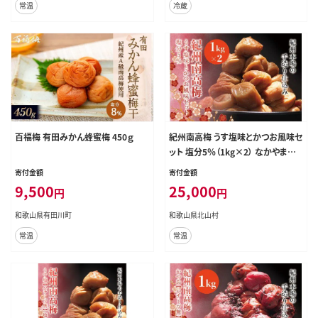
常温
冷蔵
百福梅 有田みかん蜂蜜梅 450ｇ
紀州南高梅 うす塩味とかつお風味セ
ット 塩分5％（1kg×2） なかやまさん
ちの梅干 うめ ウメ【nky001】
寄付金額
寄付金額
9,500
25,000
円
円
和歌山県有田川町
和歌山県北山村
常温
常温