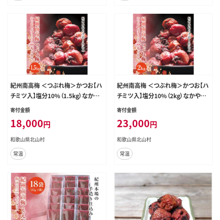
紀州南高梅 ＜つぶれ梅＞かつお【ハ
紀州南高梅 ＜つぶれ梅＞かつお【ハ
チミツ入】塩分10%（1.5kg）なかや
チミツ入】塩分10%（2kg）なかやま
まさんちの梅干 うめ ウメ【nky014-2
さんちの梅干 うめ ウメ【nky015-22
寄付金額
寄付金額
15k】
0k】
18,000
23,000
円
円
和歌山県北山村
和歌山県北山村
常温
常温