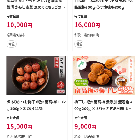
高菜漬 4点 セット 計1.2kg 瀬高高
百福梅 二福詰合せセット有田みかん
菜漬 からし高菜 恋のくにちっごの高
蜂蜜梅300ｇ・うす塩味梅300ｇ
菜漬 漬物
寄付金額
寄付金額
10,000
16,000
円
円
福岡県筑後市
和歌山県有田川町
常温
常温
訳ありかつお梅干（紀州南高梅）1.2k
梅干し 紀州南高梅 無添加 無着色 4
g（600g×2）塩分11％
00g 200g × 2パック FARMER'S FA
RMER《90日以内に出荷予定(土日
寄付金額
寄付金額
祝除く)》和歌山県 紀の川市 うめ 南
15,000
9,000
円
円
高梅 紀の川市産---wsk_fsf1_90d_
23_9000_200g---
和歌山県有田川町
和歌山県紀の川市