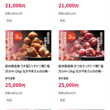
21,000
21,000
円
円
和歌山県北山村
和歌山県北山村
常温
常温
紀州南高梅 うす塩【ハチミツ無】 塩
紀州南高梅 かつお【ハチミツ無】 塩
分10%（2kg）なかやまさんちの梅干
分10%（2kg）なかやまさんちの梅干
うめ ウメ【nky004-120k】
うめ ウメ【nky004-220k】
寄付金額
寄付金額
25,000
25,000
円
円
和歌山県北山村
和歌山県北山村
常温
常温