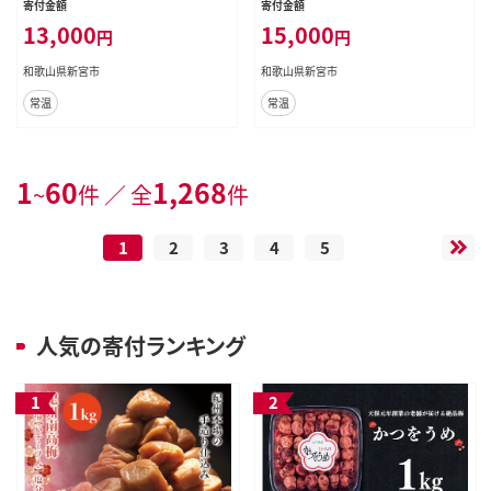
寄付金額
寄付金額
13,000
15,000
円
円
和歌山県新宮市
和歌山県新宮市
常温
常温
1
60
1,268
~
件 ／ 全
件
1
2
3
4
5
人気の寄付ランキング