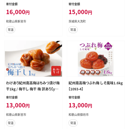
【nky005-110k】
めぼし うめ
寄付金額
寄付金額
16,000
15,000
円
円
和歌山県新宮市
茨城県大洗町
常温
常温
わけあり紀州南高梅はちみつ漬け梅
紀州南高梅つぶれ梅 しそ風味1.6kg
干1kg / 梅干し 梅干 梅 訳あり【ypl0
【1093-4】
01A】
寄付金額
寄付金額
13,000
13,000
円
円
和歌山県新宮市
和歌山県御坊市
常温
常温