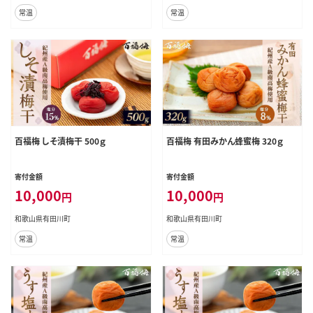
常温
常温
百福梅 しそ漬梅干 500ｇ
百福梅 有田みかん蜂蜜梅 320ｇ
寄付金額
寄付金額
10,000
10,000
円
円
和歌山県有田川町
和歌山県有田川町
常温
常温