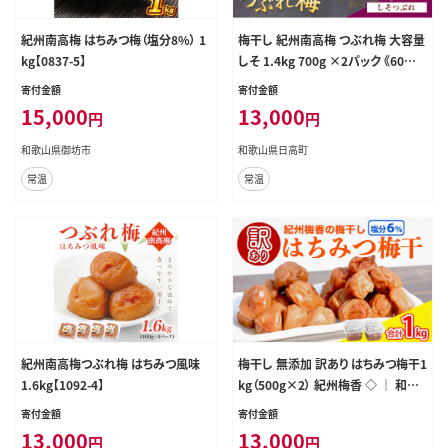
紀州南高梅 はちみつ梅（塩分8%） 1
梅干し 紀州南高梅 つぶれ梅 大容量
kg【0837-5】
しそ 1.4kg 700g ×2パック 《60日
以内に出荷予定(土日祝除く)》 株式
寄付金額
寄付金額
会社やまだ 和歌山県 日高町 梅 梅
15,000
13,000
円
円
干 うめぼし 米 おかず しそ漬 国産
送料無料---wsh_ymd19_60d_25_
和歌山県御坊市
和歌山県日高町
13000_1p---
常温
常温
紀州南高梅つぶれ梅 はちみつ風味
梅干し 無添加 訳あり はちみつ梅干1
1.6kg【1092-4】
kg（500g×2） 紀州梅香 ◇ ｜ 和歌
山 みなべ町 梅干し ウメ 梅 梅干 南
寄付金額
寄付金額
高梅 減塩
13,000
13,000
円
円