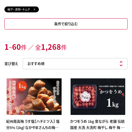
梅干・漬物・キムチ
条件で絞り込む
1
60
1,268
~
件 ／ 全
件
並び替え
紀州南高梅 うす塩【ハチミツ入】 塩
かつをうめ 1kg 昔ながら 老舗 伝統
分5%（1kg）なかやまさんちの梅干
国産 大洗 大洗町 梅干し 梅干 梅 う