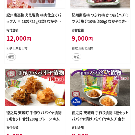
紀州南高梅 ええ塩梅 梅肉仕立てパ
紀州南高梅 つぶれ梅 かつお【ハチミ
ック入 × 18袋（25g/1袋）なかやま
ツ入】塩分10%（500g）なかやまさん
さんちの梅干 うめ ウメ【nky016】
ちの梅干 梅干し 梅干 梅 うめ ウメ
寄付金額
寄付金額
【nky017-205k】
12,000
9,000
円
円
和歌山県北山村
和歌山県北山村
常温
常温
徳之島 天城町 手作り パパイヤ漬物
徳之島 天城町 手作り漬物 2種セット
3点セット 合計280g プレーン キムチ
パパイヤ漬け パパイヤキムチ 合計5
佃煮 パパイヤ
40g 各種3袋入り
寄付金額
寄付金額