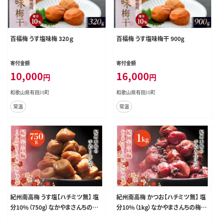
百福梅 うす塩味梅 320ｇ
百福梅 うす塩味梅干 900g
寄付金額
寄付金額
10,000
16,000
円
円
和歌山県有田川町
和歌山県有田川町
常温
常温
紀州南高梅 うす塩【ハチミツ無】 塩
紀州南高梅 かつお【ハチミツ無】 塩
分10%（750g）なかやまさんちの梅
分10%（1kg）なかやまさんちの梅干
干 うめ ウメ 梅干し【nky002-175k】
【nky002-210k】