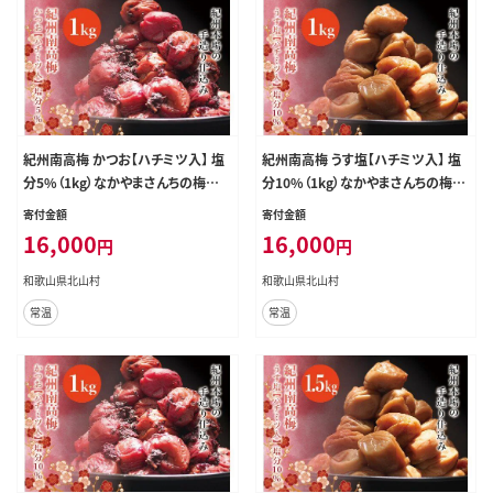
紀州南高梅 かつお【ハチミツ入】 塩
紀州南高梅 うす塩【ハチミツ入】 塩
分5%（1kg）なかやまさんちの梅干
分10%（1kg）なかやまさんちの梅干
うめ ウメ ume【nky005-210k】
うめ ウメ【nky006-110k】
寄付金額
寄付金額
16,000
16,000
円
円
和歌山県北山村
和歌山県北山村
常温
常温