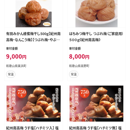
有田みかん蜂蜜梅干し500g【紀州南
はちみつ梅干し つぶれ梅（ご家庭用）
高梅・なんこう梅】【つぶれ梅・やぶれ
５００ｇ《紀州南高梅》
梅・家庭用・わけあり・訳あり】【減塩
寄付金額
寄付金額
はちみつ梅干し・はち蜜うめぼし】【ゆ
9,000
8,000
円
円
うパケット便でポスト投函】
和歌山県美浜町
和歌山県高野町
常温
常温
紀州南高梅 うす塩【ハチミツ入】 塩
紀州南高梅 うす塩【ハチミツ無】 塩