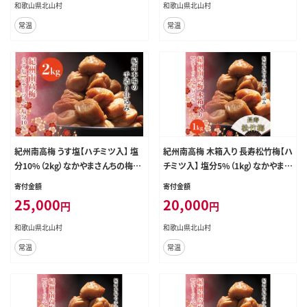
和歌山県北山村
和歌山県北山村
常温
常温
紀州南高梅 うす塩【ハチミツ入】 塩
紀州南高梅 木箱入り 長寿松竹梅【ハ
分10%（2kg）なかやまさんちの梅干
チミツ入】 塩分5%（1kg）なかやまさ
うめ ウメ【nky010-120k】
んちの梅干 うめ ウメ【nky011-10k】
寄付金額
寄付金額
25,000
20,000
円
円
和歌山県北山村
和歌山県北山村
常温
常温