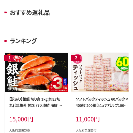
おすすめ返礼品
ランキング
【訳あり】銀鮭 切り身 3kg(約27切
ソフトパックティッシュ 60パック×
れ)【規格外 甘塩 バラ凍結 海鮮 魚
400枚 200組【ピュアパルプ100％
介 鮭 さけ しゃけ お弁当 朝食 おか
高評価 人気急上昇 まとめ買い 日
15,000
円
11,000
円
ず 簡単調理 家計応援】 G4148
用品 常備品 てぃっしゅ 備蓄 防災
箱なし】 010B1754
大阪府泉佐野市
大阪府泉佐野市