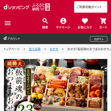
ご利用可能ポイント
検索
マイページ
お気に入り
カート
アカウント
ログイン
トップページ
加工品等
おせち
おせち「板前魂のおつまみおせち」和洋