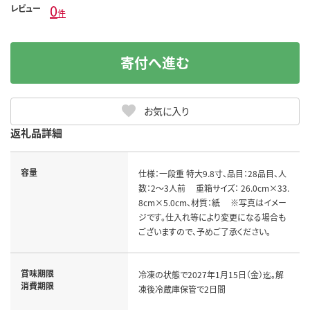
0
レビュー
件
寄付へ進む
お気に入り
返礼品詳細
容量
仕様：一段重 特大9.8寸、品目：28品目、人
数：2～3人前 重箱サイズ： 26.0cm×33.
8cm×5.0cm、材質：紙 ※写真はイメー
ジです。仕入れ等により変更になる場合も
ございますので、予めご了承ください。
賞味期限
冷凍の状態で2027年1月15日（金）迄。解
消費期限
凍後冷蔵庫保管で2日間