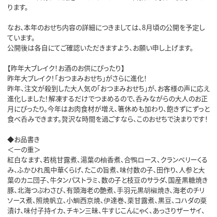
ります。
なお、本年のおせち内容の詳細につきましては、8月頃の公開を予定し
ています。
公開後は各自にてご確認いただきますよう、お願い申し上げます。
【昨年大ブレイク！お酒のお供にぴったり】
昨年大ブレイク！「おつまみおせち」がさらに進化！
昨年、注文が殺到した大人気の「おつまみおせち」が、お客様の声に応え
進化しました！解凍するだけでつまめるので、呑みながらの大人のお正
月にぴったり。今年はお肉食材が増え、箸休めも加わり、飽きずにずっと
食べ呑みできます。贅沢な時間を過ごすなら、このおせちで決まりです！
◆お品書き
＜一の重＞
紅白なます、若桃甘露煮、湯葉の柚香煮、合鴨ロース、クランベリーくる
み、ふかひれ風中華くらげ、たこの旨煮、味付数の子、田作り、人参と大
葉のカニ団子、牛タンパストラミ、数の子と枝豆のサラダ、国産黒糖焼き
豚、北海つぶわさび、有頭海老の艶煮、手羽元黒胡椒焼き、海老のチリ
ソース煮、照焼帆立、小鯛西京焼、伊達巻、栗甘露煮、黒豆、コハダの粟
漬け、味付子持イカ、チキン三昧、牛すじこんにゃく、あっさりザーサイ、