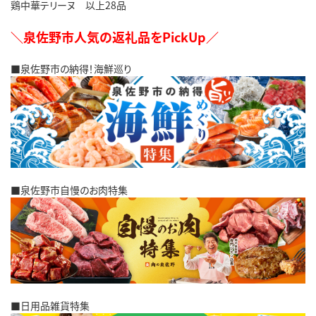
鶏中華テリーヌ 以上28品
＼泉佐野市人気の返礼品をPickUp／
■泉佐野市の納得！海鮮巡り
■泉佐野市自慢のお肉特集
■日用品雑貨特集