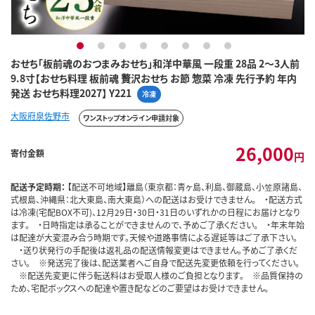
1
2
3
4
5
6
7
8
おせち「板前魂のおつまみおせち」和洋中華風 一段重 28品 2～3人前
9.8寸【おせち料理 板前魂 贅沢おせち お節 惣菜 冷凍 先行予約 年内
発送 おせち料理2027】 Y221
冷凍
大阪府泉佐野市
ワンストップオンライン申請対象
26,000
寄付金額
円
配送予定時期：
【配送不可地域】離島（東京都：青ヶ島、利島、御蔵島、小笠原諸島、
式根島、沖縄県：北大東島、南大東島）への配送はお受けできません。 ・配送方式
は冷凍(宅配BOX不可)、12月29日・30日・31日のいずれかの日程にお届けとなり
ます。 ・日時指定は承ることができませんので、予めご了承ください。 ・年末年始
は配達が大変混み合う時期です。天候や道路事情による遅延等はご了承下さい。
・送り状発行の手配後は返礼品の配送情報変更はできません。予めご了承くだ
さい。 ※発送完了後は、配送業者へご自身で配送先変更依頼を行ってください。
※配送先変更に伴う転送料はお受取人様のご負担となります。 ※品質保持の
ため、宅配ボックスへの配達や置き配などのご要望はお受けできません。