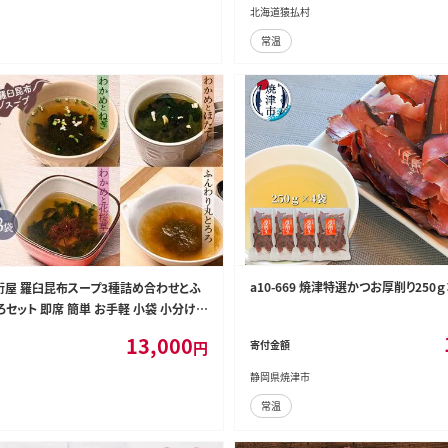
北海道猿払村
常温
a10-669 焼津特選かつお厚削り250
桁屋 羅臼昆布スープ3種詰め合わせとふ
セット 即席 簡単 お手軽 小袋 小分け
ほたて ワカメ ネギ 葱 ホタテ 帆立 花桜草
13,000
円
寄付金額
応援
静岡県焼津市
常温