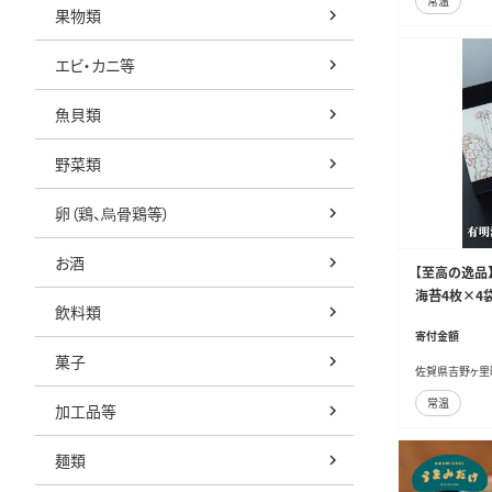
常温
果物類
エビ・カニ等
魚貝類
野菜類
卵（鶏、烏骨鶏等）
お酒
【至高の逸品
海苔4枚×4袋 
飲料類
寄付金額
菓子
佐賀県吉野ヶ里
常温
加工品等
麺類