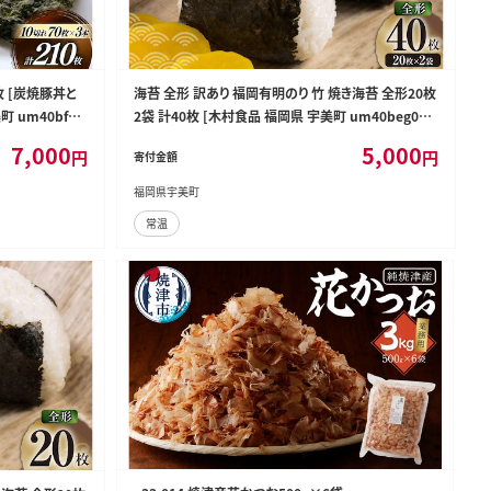
枚 [炭焼豚丼と
海苔 全形 訳あり 福岡有明のり 竹 焼き海苔 全形20枚
 um40bfw5
2袋 計40枚 [木村食品 福岡県 宇美町 um40beg040
苔 やきのり 乾物
006] わけあり 焼き海苔 やきのり 乾物 有明海苔 海苔
7,000
5,000
円
円
寄付金額
味海苔 有明海産
のり 有明 おにぎり おむすび メール便 メール便対応
福岡県宇美町
常温