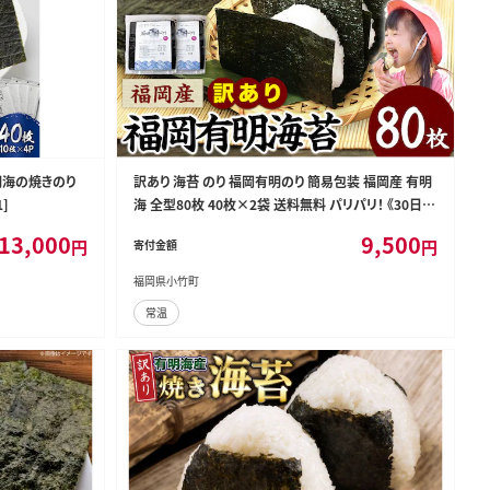
明海の焼きのり
訳あり 海苔 のり 福岡有明のり 簡易包装 福岡産 有明
]
海 全型80枚 40枚×2袋 送料無料 パリパリ！ 《30日以
内に出荷予定(土日祝除く)》---ktk_ktk_25_80p_yp-
13,000
9,500
円
円
寄付金額
--
福岡県小竹町
常温