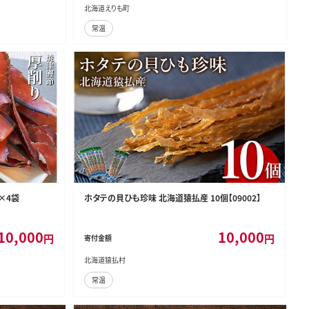
北海道えりも町
常温
ｇ×4袋
ホタテの貝ひも珍味 北海道猿払産 10個【09002】
10,000
10,000
円
円
寄付金額
北海道猿払村
常温