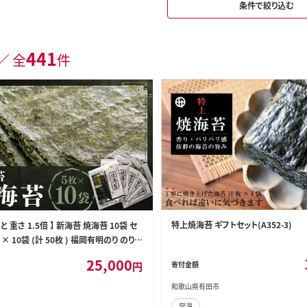
条件で絞り込む
441
／ 全
件
特上焼海苔 ギフトセット(A352-3)
 と 重さ 1.5倍 】 新海苔 焼海苔 10袋 セ
 × 10袋 (計 50枚 ) 福岡有明のり のり
25,000
円
寄付金額
和歌山県有田市
常温