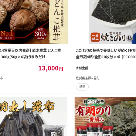
1 【14営業日以内発送】 原木椎茸 どんこ椎
こだわりの技術で美味しいが続く！有
 300g(50g×6袋)うまみだけ
全形銀4帖（全形10枚分×4） [FCO001
13,000
円
寄付金額
市
佐賀県吉野ヶ里町
常温