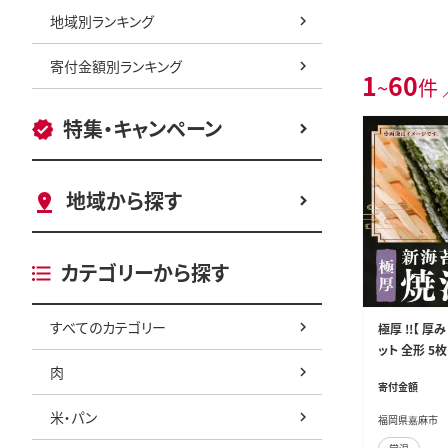
地域別ランキング
寄付金額別ランキング
1
60
~
件 
特集・キャンペーン
地域から探す
カテゴリーから探す
すべてのカテゴリー
極厚 !!【 厚み
ット 全形 5枚
肉
海苔 焼きのり
寄付金額
米・パン
福岡県嘉麻市