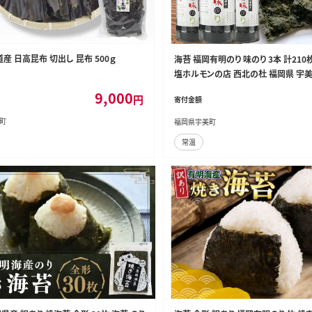
産 日高昆布 切出し 昆布 500ｇ
海苔 福岡有明のり 味のり 3本 計210
塩ホルモンの店 西北の杜 福岡県 宇美町
60019] 味付け海苔 のり 海苔 焼き海
9,000
円
寄付金額
有明海苔 味付け 味付海苔 味付のり 
一番摘み セット
町
福岡県宇美町
常温