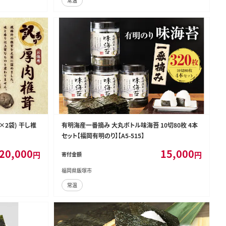
常温
g×2袋) 干し椎
有明海産一番摘み 大丸ボトル味海苔 10切80枚 4本
セット【福岡有明のり】【A5-515】
20,000
15,000
円
円
寄付金額
福岡県飯塚市
常温