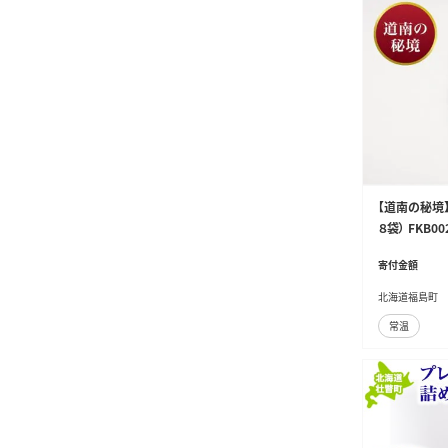
【道南の秘境
８袋） FKB00
寄付金額
北海道福島町
常温