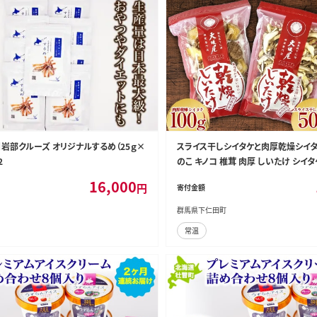
】岩部クルーズ オリジナルするめ（25ｇ×
スライス干しシイタケと肉厚乾燥シイタケ
2
のこ キノコ 椎茸 肉厚 しいたけ シイ
だし うまみ F21K-319
16,000
円
寄付金額
群馬県下仁田町
常温