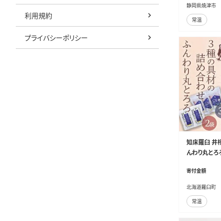
静岡県焼津市
利用規約
常温
プライバシーポリシー
知床羅臼 井
んわり丸とろろ
わかめ ねぎ 
寄付金額
生産者 支援 
北海道羅臼町
常温