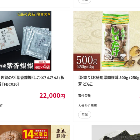
】佐賀のり『紫香燦燦（しこうさんさん）』板
【訳あり】お徳用厚肉椎茸 500g (250
[FBC016]
茸 どんこ
22,000
円
寄付金額
町
大分県竹田市
常温