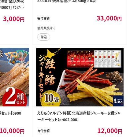
a33-014 焼津産花かつお500g×6袋
き海苔 全形20枚
40007] わけあ
苔 のり 有明 お
33,000
3,000
円
円
寄付金額
応
静岡県焼津市
常温
ット【0900
えりも【マルデン特製】北海道産鮭ジャーキー＆鱈ジャ
ーキーセット【er002-008】
10,000
12,000
円
円
寄付金額