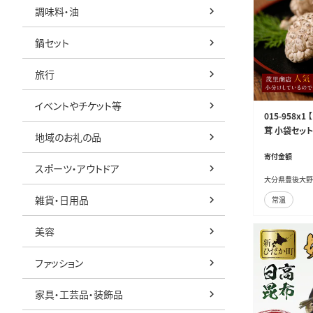
調味料・油
鍋セット
旅行
イベントやチケット等
015-958x
茸 小袋セット
地域のお礼の品
寄付金額
スポーツ・アウトドア
大分県豊後大野
雑貨・日用品
常温
美容
ファッション
家具・工芸品・装飾品