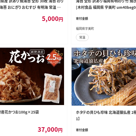
県産 訳あり 焼海苔 全形 30枚 海苔 のり
海苔 全形 訳あり 福岡有明のり 竹 焼
海苔 おにぎり おむすび 有明海 常温 福
[木村食品 福岡県 宇美町 um40beg0
り 焼き海苔 やきのり 乾物 有明海苔 海
5,000
円
寄付金額
にぎり おむすび メール便 メール便対
福岡県宇美町
常温
焼津産花かつお100g×25袋
ホタテの貝ひも珍味 北海道猿払産 2種セ
1】
37,000
円
寄付金額