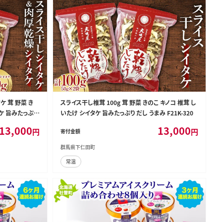
 茸 野菜 き
スライス干し椎茸 100g 茸 野菜 きのこ キノコ 椎茸 し
タケ 旨みたっぷり
いたけ シイタケ 旨みたっぷり だし うまみ F21K-320
13,000
13,000
円
円
寄付金額
群馬県下仁田町
常温