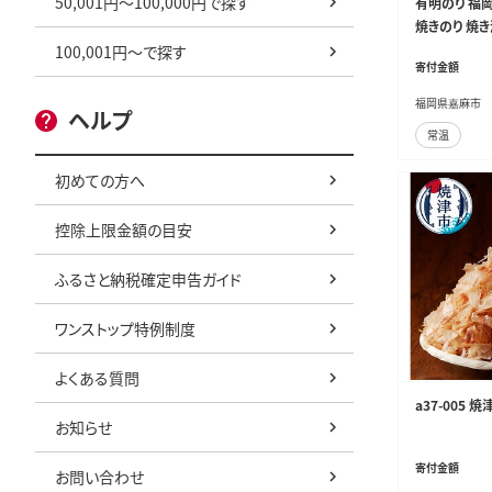
50,001円～100,000円で探す
有明のり 福岡
焼きのり 焼き
岡県 嘉麻市
100,001円～で探す
寄付金額
福岡県嘉麻市
ヘルプ
常温
初めての方へ
控除上限金額の目安
ふるさと納税確定申告ガイド
ワンストップ特例制度
よくある質問
a37-005 
お知らせ
寄付金額
お問い合わせ