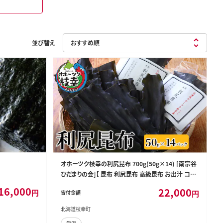
並び替え
オホーツク枝幸の利尻昆布 700g(50g×14) [南宗谷
ひだまりの会]【 昆布 利尻昆布 高級昆布 お出汁 コン
ブ こんぶ 北海道 オホーツク 枝幸 送料無料 】
16,000
22,000
円
円
寄付金額
北海道枝幸町