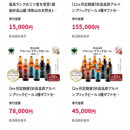
最高ランクの三ツ星を受賞！越
【12ヶ月定期便】妙高高原アルペ
後妙高山麓 須弥山の天然水10L
ンブリックビール３種ギフトセッ
バックインボックス 20L(10L×
ト(500ml×6本)全12回
寄付金額
寄付金額
2)
15,000
155,000
円
円
新潟県妙高市
新潟県妙高市
【6ヶ月定期便】妙高高原アルペ
【2ヶ月定期便】妙高高原アルペ
ンブリックビール３種ギフトセッ
ンブリックビール３種ギフトセッ
ト(500ml×6本)全6回
ト(500ml×12本)全2回
寄付金額
寄付金額
78,000
45,000
円
円
新潟県妙高市
新潟県妙高市