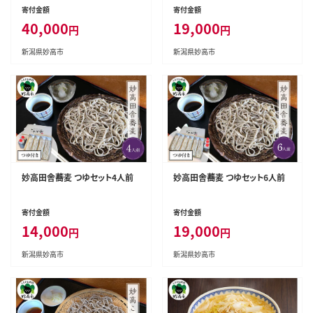
ト(500ml×6本)全3回
寄付金額
寄付金額
40,000
19,000
円
円
新潟県妙高市
新潟県妙高市
妙高田舎蕎麦 つゆセット4人前
妙高田舎蕎麦 つゆセット6人前
寄付金額
寄付金額
14,000
19,000
円
円
新潟県妙高市
新潟県妙高市