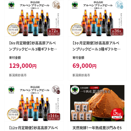
【6ヶ月定期便】妙高高原アルペ
【3ヶ月定期便】妙高高原アルペ
ンブリックビール３種ギフトセッ
ンブリックビール３種ギフトセッ
ト(500ml×12本)全6回
ト(500ml×12本)全3回
寄付金額
寄付金額
129,000
69,000
円
円
新潟県妙高市
新潟県妙高市
【12ヶ月定期便】妙高高原アルペ
天然発酵！一年熟成毘沙門みそ5