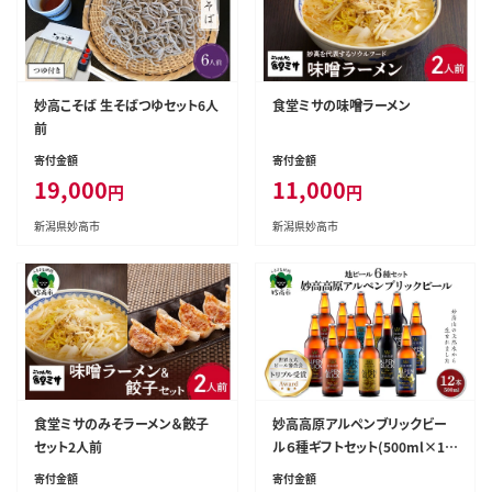
妙高こそば 生そばつゆセット6人
食堂ミサの味噌ラーメン
前
寄付金額
寄付金額
19,000
11,000
円
円
新潟県妙高市
新潟県妙高市
食堂ミサのみそラーメン＆餃子
妙高高原アルペンブリックビー
セット2人前
ル６種ギフトセット(500ml×12
本) within2024
寄付金額
寄付金額