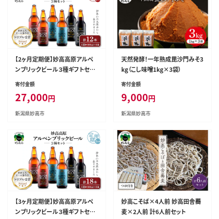
【2ヶ月定期便】妙高高原アルペ
天然発酵！一年熟成毘沙門みそ3
ンブリックビール３種ギフトセッ
kg（こし味噌1kg×3袋）
ト(500ml×6本)全2回
寄付金額
寄付金額
27,000
9,000
円
円
新潟県妙高市
新潟県妙高市
【3ヶ月定期便】妙高高原アルペ
妙高こそば×4人前 妙高田舎蕎
ンブリックビール３種ギフトセッ
麦×2人前 計6人前セット