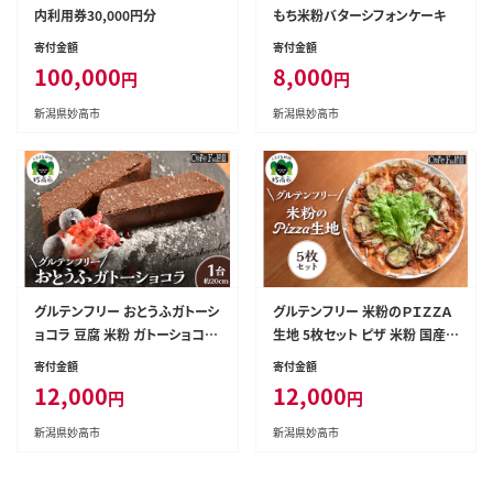
内利用券30,000円分
もち米粉バターシフォンケーキ
寄付金額
寄付金額
100,000
8,000
円
円
新潟県妙高市
新潟県妙高市
グルテンフリー おとうふガトーシ
グルテンフリー 米粉のＰＩＺＺＡ
ョコラ 豆腐 米粉 ガトーショコラ
生地 5枚セット ピザ 米粉 国産米
手作り 甘さ控えめ
粉 手作り
寄付金額
寄付金額
12,000
12,000
円
円
新潟県妙高市
新潟県妙高市