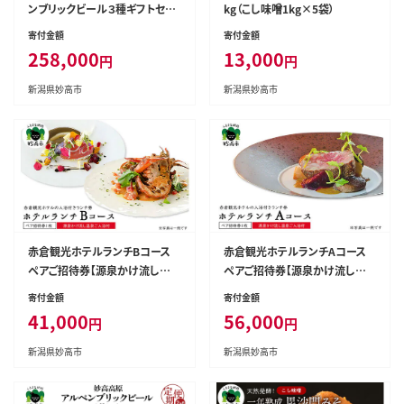
ンブリックビール３種ギフトセッ
kg（こし味噌1kg×5袋）
ト(500ml×12本)全12回
寄付金額
寄付金額
258,000
13,000
円
円
新潟県妙高市
新潟県妙高市
赤倉観光ホテルランチBコース
赤倉観光ホテルランチAコース
ペアご招待券【源泉かけ流し温
ペアご招待券【源泉かけ流し温
泉ご入浴付】新潟県妙高市
泉ご入浴付】新潟県妙高市
寄付金額
寄付金額
41,000
56,000
円
円
新潟県妙高市
新潟県妙高市