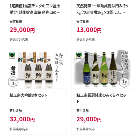
【定期便】最高ランクの三ツ星を
天然発酵！一年熟成毘沙門みそ5
受賞！越後妙高山麓 須弥山の天
kg（つぶ味噌1kg×3袋・こし味
然水10Lバックインボックス 20L
噌1kg×2袋）
寄付金額
寄付金額
(10L×2)×2回
29,000
13,000
円
円
新潟県妙高市
新潟県妙高市
鮎正宗大吟醸3本セット
鮎正宗厳選純米のみくらべセッ
ト
寄付金額
寄付金額
32,000
29,000
円
円
新潟県妙高市
新潟県妙高市