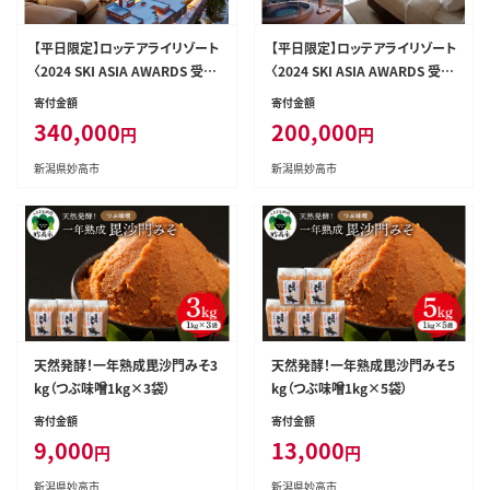
【平日限定】ロッテアライリゾート
【平日限定】ロッテアライリゾート
〈2024 SKI ASIA AWARDS 受賞
〈2024 SKI ASIA AWARDS 受賞
記念〉ホテル・ロッジ/コーナース
記念〉ホテル・ロッジ/クラブ、デ
寄付金額
寄付金額
ィート1室2名様1泊2食付
ラックスツイン1室2名様1泊2食
340,000
200,000
円
円
付
新潟県妙高市
新潟県妙高市
天然発酵！一年熟成毘沙門みそ3
天然発酵！一年熟成毘沙門みそ5
kg（つぶ味噌1kg×3袋）
kg（つぶ味噌1kg×5袋）
寄付金額
寄付金額
9,000
13,000
円
円
新潟県妙高市
新潟県妙高市