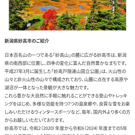
新潟県妙高市のご紹介
日本百名山の一つである「妙高山」の麓に広がる妙高市は、新潟
県の南西部に位置し、四季の変化に富んだ自然豊かなまちです。
平成27年3月に誕生した「妙高戸隠連山国立公園」は、火山性の
山々と非火山性の山々で構成されており、山麓に点在する高原や
湖沼が一体となった景観が大きな魅力です。
これら豊かな大自然に手軽に触れることができる登山やトレッキ
ングをはじめ、多様な効能を持つ7つの温泉郷や、良質な雪をお楽
しみいただけるウィンタースポーツなど、毎年、国内外より多くの方
からお越しいただいております。
妙高市では、令和2（2020）年度から令和6（2024）年度までの5年