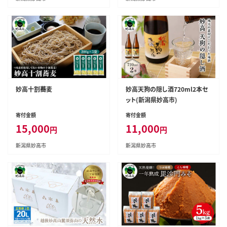
妙高十割蕎麦
妙高天狗の隠し酒720ml2本セ
ット(新潟県妙高市)
寄付金額
寄付金額
15,000
11,000
円
円
新潟県妙高市
新潟県妙高市