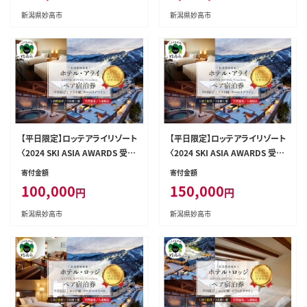
新潟県妙高市
新潟県妙高市
【平日限定】ロッテアライリゾート
【平日限定】ロッテアライリゾート
〈2024 SKI ASIA AWARDS 受賞
〈2024 SKI ASIA AWARDS 受賞
記念〉ホテル・アライ/スーペリア
記念〉ホテル・アライ/スーペリア
寄付金額
寄付金額
ツイン1室2名様1泊朝食付
ツイン1室2名様1泊2食付
100,000
150,000
円
円
新潟県妙高市
新潟県妙高市