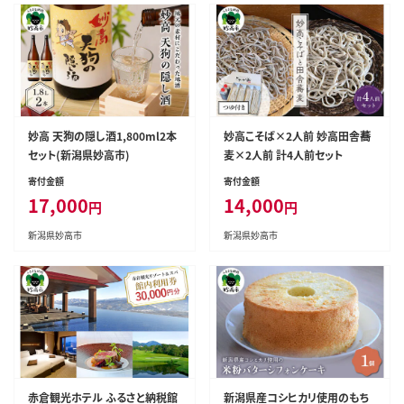
妙高 天狗の隠し酒1,800ml2本
妙高こそば×2人前 妙高田舎蕎
セット(新潟県妙高市)
麦×2人前 計4人前セット
寄付金額
寄付金額
17,000
14,000
円
円
新潟県妙高市
新潟県妙高市
赤倉観光ホテル ふるさと納税館
新潟県産コシヒカリ使用のもち