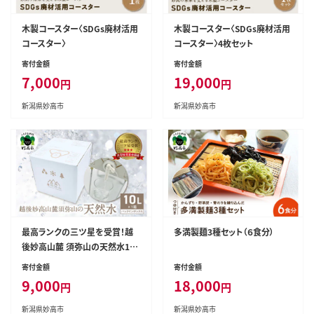
木製コースター〈SDGs廃材活用
木製コースター〈SDGs廃材活用
コースター〉
コースター〉4枚セット
寄付金額
寄付金額
7,000
19,000
円
円
新潟県妙高市
新潟県妙高市
最高ランクの三ツ星を受賞！越
多満製麺3種セット（６食分）
後妙高山麓 須弥山の天然水10L
バックインボックス
寄付金額
寄付金額
9,000
18,000
円
円
新潟県妙高市
新潟県妙高市