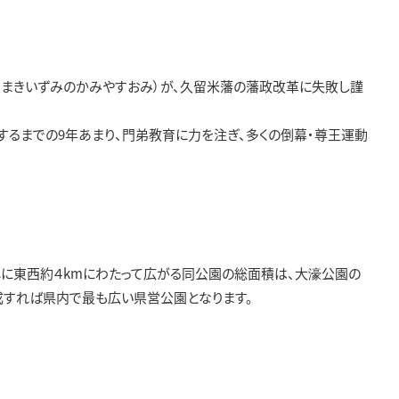
（まきいずみのかみやすおみ）が、久留米藩の藩政改革に失敗し謹
出するまでの9年あまり、門弟教育に力を注ぎ、多くの倒幕・尊王運動
に東西約４kmにわたって広がる同公園の総面積は、大濠公園の
、完成すれば県内で最も広い県営公園となります。