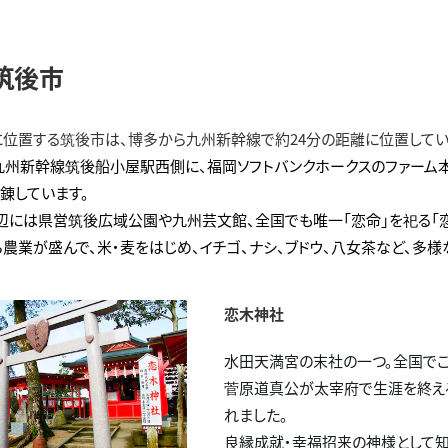
筑後市
位置する筑後市は、博多から九州新幹線で約24分の距離に位置してい
は九州新幹線筑後船小屋駅西側に、福岡ソフトバンクホークスのファーム本
錬しています。
辺には県営筑後広域公園や九州芸文館、全国でも唯一「恋命」を祀る「恋
ら農業が盛んで、米・麦をはじめ、イチゴ、ナシ、ブドウ、八女茶など、多
恋木神社
水田天満宮の末社の一つ。全国でここ
菅原道真公が太宰府で生涯を終える
れました。
良縁成就・幸福招来の神様として知