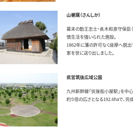
山梔窩（さんしか）
幕末の勤王志士・眞木和泉守保臣
慎生活を強いられた施設。
1862年に藩の許可なく薩摩へ脱
家を世に送り出しました。
県営筑後広域公園
九州新幹線「筑後船小屋駅」を中心
約５倍の広さとなる192.6haで