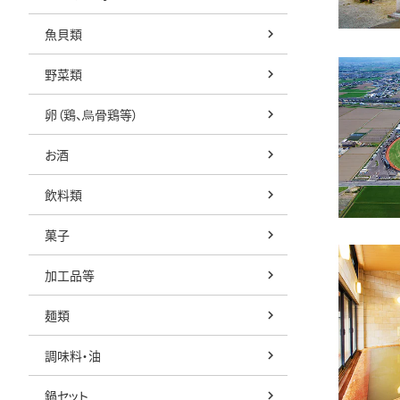
魚貝類
野菜類
卵（鶏、烏骨鶏等）
お酒
飲料類
菓子
加工品等
麺類
調味料・油
鍋セット