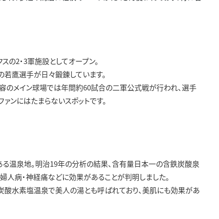
クスの2・3軍施設としてオープン。
くの若鷹選手が日々鍛錬しています。
人収容のメイン球場では年間約60試合の二軍公式戦が行われ、選手
ファンにはたまらないスポットです。
史ある温泉地。明治19年の分析の結果、含有量日本一の含鉄炭酸泉
て婦人病・神経痛などに効果があることが判明しました。
・炭酸水素塩温泉で美人の湯とも呼ばれており、美肌にも効果があ