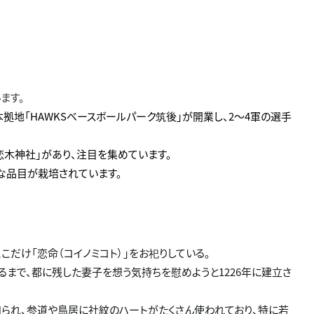
ます。
拠地「HAWKSベースボールパーク筑後」が開業し、2～4軍の選手
木神社」があり、注目を集めています。
様な品目が栽培されています。
だけ「恋命（コイノミコト）」をお祀りしている。
まで、都に残した妻子を想う気持ちを慰めようと1226年に建立さ
られ、参道や鳥居に社紋のハートがたくさん使われており、特に若