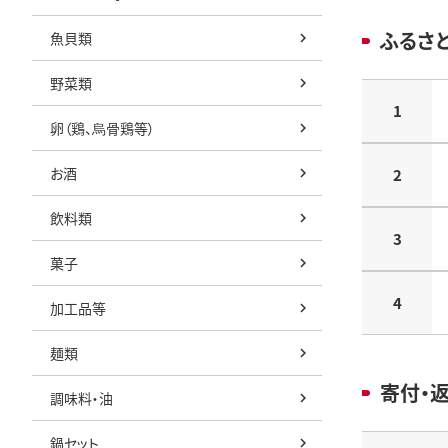
ふるさ
魚貝類
野菜類
1
卵（鶏、烏骨鶏等）
お酒
2
飲料類
3
菓子
4
加工品等
麺類
寄付・
調味料・油
鍋セット