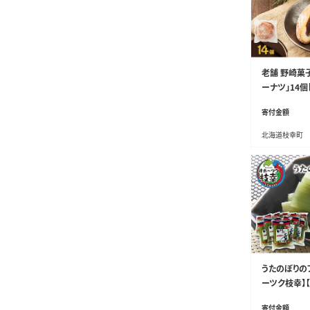
老舗 野崎菓
ーナツ」14個
ーツ お菓子 
寄付金額
北海道 オホー
北海道枝幸町
うたのぼりのフ
ーツク枝幸】【
工品 北海道 
寄付金額