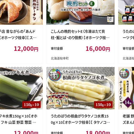
子店 昔ながらの「あんド
こしんの晩酌セットE（冷凍ほたて貝
うたの
【オホーツク枝幸】【 スイ
柱・鮭とば・のり佃煮）【オホーツク枝
ーツク枝
和菓子 まんじゅう 饅頭
幸】【 魚貝類 加工食品 惣菜 レトルト
道 オホ
12,000
16,000
円
円
寄付金額
寄付金
ツク 枝幸 】
のり 海苔 ほたて 帆立 北海道 オホー
ツク 枝幸 】
北海道枝幸町
北海道
キ水煮150g×10【オホ
うたのぼりの根曲がりタケノコ水煮15
老舗 
 フキ 山菜 野菜 惣菜 加
0g×10【オホーツク枝幸】【 タケノコ
ズまん
オホーツク 枝幸 】
山菜 野菜 惣菜 加工品 北海道 オホー
スイー
12,000
18,000
円
円
寄付金額
寄付金