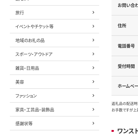
お問い合
旅行
住所
イベントやチケット等
地域のお礼の品
電話番号
スポーツ・アウトドア
受付時間
雑貨・日用品
美容
ホームペ
ファッション
返礼品の配送時
家具・工芸品・装飾品
お手数ですが上
感謝状等
ワンス