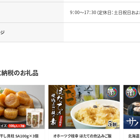
9：00～17：30（定休日：土日祝日および
ージ
と納税のお礼品
干し貝柱 SA100g×3個
オホーツク枝幸 ほたての炊込みご飯
北海道