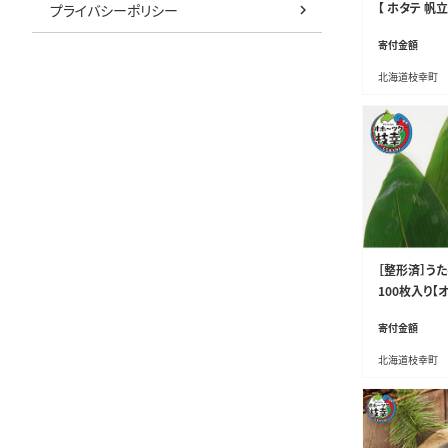
【 ホタテ 帆
プライバシーポリシー
貝柱 乾物 家
寄付金額
ホーツク 枝幸
北海道枝幸町
［整形済］う
100枚入り【
×6cm【 雑
寄付金額
道 オホーツク
北海道枝幸町