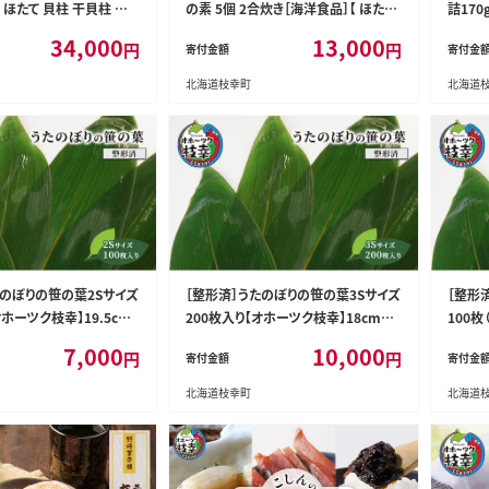
立 ほたて 貝柱 干貝柱 干し
の素 5個 2合炊き［海洋食品］【 ほたて
詰17
庭用 魚貝 魚介 北海道 オ
帆立 ごはん 炊き込み 炊き込みご飯 魚
パック！
34,000
13,000
円
円
寄付金額
寄付金
 】
貝類 加工食品 北海道 オホーツク 枝
缶詰 新
幸 】
貝 魚介
北海道枝幸町
北海道
たのぼりの笹の葉2Sサイズ
［整形済］うたのぼりの笹の葉3Sサイズ
［整形
オホーツク枝幸】19.5cm
200枚入り【オホーツク枝幸】18cm×
100枚
貨 日用品 福祉用品 北海
5.5cm【 雑貨 日用品 福祉用品 北海道
枝幸】1
7,000
10,000
円
円
寄付金額
寄付金
 枝幸 】
オホーツク 枝幸 】
祉用品 
北海道枝幸町
北海道