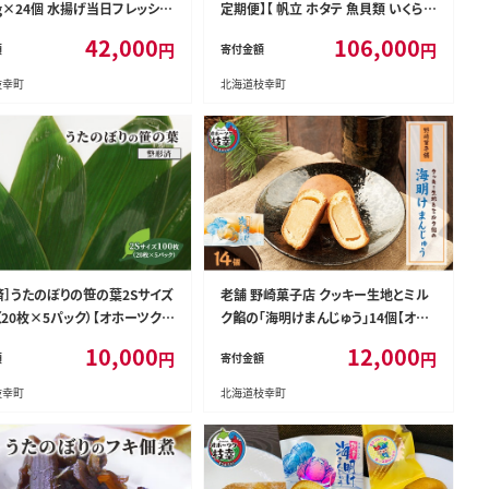
0g×24個 水揚げ当日フレッシュ
定期便】【 帆立 ホタテ 魚貝類 いくら
［海洋食品］【 さば サバ サバ缶
魚卵 魚貝類 タコ 北海道 オホーツク
42,000
106,000
円
円
額
寄付金額
鮮 惣菜 保存 長期 加工食品 魚
枝幸 】
 北海道 オホーツク 枝幸 】
枝幸町
北海道枝幸町
済］うたのぼりの笹の葉2Sサイズ
老舗 野崎菓子店 クッキー生地とミル
（20枚×5パック）【オホーツク
ク餡の「海明けまんじゅう」14個【オホ
9.5cm×6cm【 雑貨 日用品 福
ーツク枝幸】【 スイーツ お菓子 和菓子
10,000
12,000
円
円
額
寄付金額
北海道 オホーツク 枝幸 】
まんじゅう 饅頭 北海道 オホーツク 枝
幸 】
枝幸町
北海道枝幸町