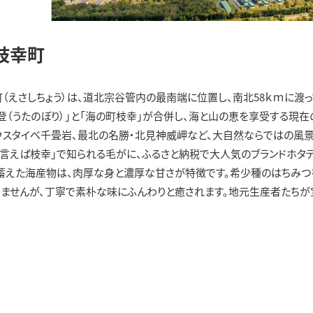
枝幸町
（えさしちょう）は、道北宗谷管内の最南端に位置し、南北58ｋｍに渡っ
登（うたのぼり）」と「海の町枝幸」が合併し、海と山の恵を享受する現
ウスタイベ千畳岩、最北の名勝・北見神威岬など、大自然ならではの風景
と言えば枝幸」で知られる毛がに、ふるさと納税で大人気のブランドホタ
蓄えた海産物は、肉厚な身と濃厚な甘さが特徴です。希少種のはちみつ
ませんが、丁寧で素朴な味にふんわりと癒されます。地元生産者たちが