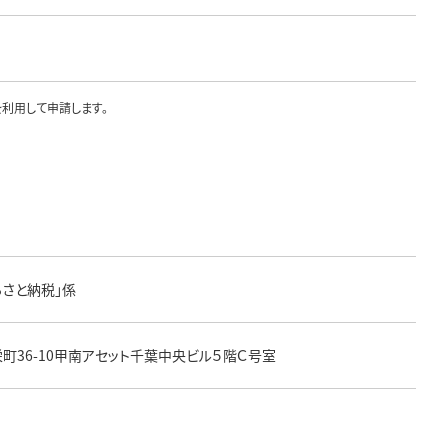
を利用して申請します。
るさと納税」係
栄町36-10甲南アセット千葉中央ビル５階Ｃ号室