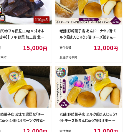
ぼりのフキ佃煮110g×5【オホ
老舗 野崎菓子店 あんドーナツ5個・ミ
幸】【 フキ 野菜 加工品 北海
ルク餡まんじゅう5個・チーズ餡まんじ
ーツク 枝幸 】
ゅう5個【オホーツク枝幸】【 スイーツ
15,000
12,000
円
円
額
寄付金額
お菓子 和菓子 まんじゅう 饅頭 北海道
オホーツク 枝幸 】
枝幸町
北海道枝幸町
野崎菓子店 皮まで濃厚な「チー
老舗 野崎菓子店 ミルク餡まんじゅう7
じゅう」14個【オホーツク枝幸】【
個・チーズ餡まんじゅう7個【オホーツ
ツ お菓子 和菓子 まんじゅう 饅
ク枝幸】【 スイーツ お菓子 和菓子 ま
12,000
12,000
円
円
額
寄付金額