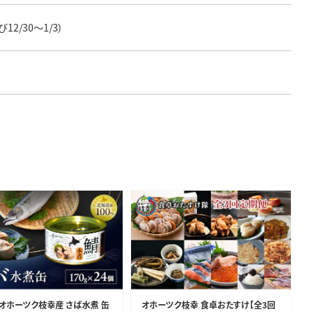
12/30～1/3）
オホーツク枝幸産 さば水煮 缶
オホーツク枝幸 食卓おたすけ【全3回