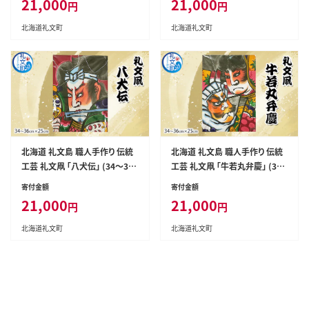
21,000
21,000
円
円
げ凧 飾り凧 インテリア 縁起物
げ凧 飾り凧 インテリア 縁起物
お正月 武者絵 】
お正月 武者絵 】
北海道礼文町
北海道礼文町
北海道 礼文島 職人手作り 伝統
北海道 礼文島 職人手作り 伝統
工芸 礼文凧 「八犬伝」 (34～36c
工芸 礼文凧 「牛若丸弁慶」 (34
m×25cm) ［秋元真澄］【 凧 たこ
～36cm×25cm) ［秋元真澄］【
寄付金額
寄付金額
礼文凧 民芸品 工芸品 手作り 揚
凧 たこ 礼文凧 民芸品 工芸品 手
21,000
21,000
円
円
げ凧 飾り凧 インテリア 縁起物
作り 揚げ凧 飾り凧 インテリア 縁
お正月 武者絵 】
起物 お正月 武者絵 】
北海道礼文町
北海道礼文町