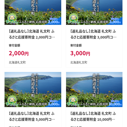
【返礼品なし】北海道 礼文町 ふ
【返礼品なし】北海道 礼文町 ふ
るさと応援寄附金 2,000円コー
るさと応援寄附金 3,000円コー
ス ［北海道礼文町］【 寄附のみ
ス ［北海道礼文町］【 寄附のみ
寄付金額
寄付金額
応援 支援 礼文島 地域貢献 自然
応援 支援 礼文島 地域貢献 自然
2,000
3,000
円
円
保護 地方創生 まちづくり ふるさ
保護 地方創生 まちづくり ふるさ
と納税 】
と納税 】
北海道礼文町
北海道礼文町
【返礼品なし】北海道 礼文町 ふ
【返礼品なし】北海道 礼文町 ふ
るさと応援寄附金 5,000円コー
るさと応援寄附金 10,000円コ
ス ［北海道礼文町］【 寄附のみ
ース ［北海道礼文町］【 寄附のみ