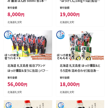
み 醤油 ぽん酢 500ml 各1本
「ほっけくん」180g×5袋［船泊漁
［船泊漁業協同組合］【 昆布 だし
業協同組合］【 ほっけ ホッケ 燻
寄付金額
寄付金額
昆布 昆布しょうゆ ぽん酢 ポン酢
製 くんせい スモーク 珍味 おつ
8,000
19,000
円
円
醤油 調味料 詰め合わせ セット
まみ 酒の肴 海鮮 魚介 北海道産
和食 贈答 ギフト 】
絶品 】
北海道礼文町
北海道礼文町
北海道 礼文島産 船泊ブランド
北海道 礼文島産 ほっけ燻製＆と
ほっけ燻製＆宝うに缶詰 (バフ
ろろ昆布 詰め合わせ［船泊漁業
ン・ムラサキ) 豪華食べ比べセッ
協同組合］【 ほっけ 燻製 とろろ
寄付金額
寄付金額
ト［船泊漁業協同組合］【 ほっけ
昆布 こんぶ 昆布 干物 珍味 おつ
56,000
18,000
円
円
燻製 うに 雲丹 ウニ 缶詰 エゾバ
まみ 酒の肴 海鮮 北海道産 職人
フンウニ キタムラサキウニ 珍味
仕込み 旨味 】
北海道礼文町
北海道礼文町
おつまみ 海鮮 贈答 ギフト 】