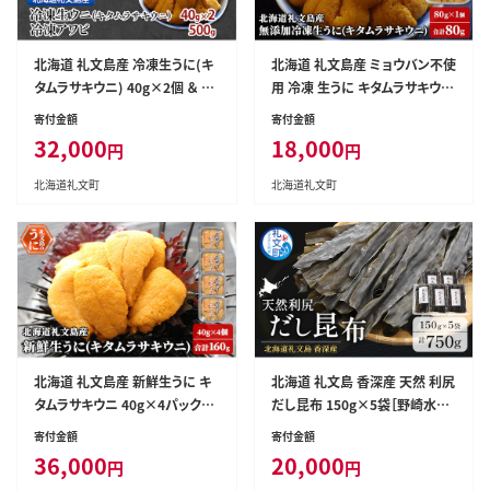
北海道 礼文島産 冷凍生うに(キ
北海道 礼文島産 ミョウバン不使
タムラサキウニ) 40g×2個 ＆ 天
用 冷凍 生うに キタムラサキウニ
然 冷凍蝦夷あわび 500g［野崎
80g×1個［野崎水産］【 うに ウニ
寄付金額
寄付金額
水産］【 うに ウニ 雲丹 生うに あ
雲丹 生うに 冷凍うに ムラサキウ
32,000
18,000
円
円
わび 鮑 蝦夷あわび 冷凍あわび
ニ 海鮮 うに丼 濃厚 甘み 】
刺身 バター焼き 海鮮 】
北海道礼文町
北海道礼文町
北海道 礼文島産 新鮮生うに キ
北海道 礼文島 香深産 天然 利尻
タムラサキウニ 40g×4パック
だし昆布 150g×5袋［野崎水産］
［野崎水産］【 うに ウニ 雲丹 生う
【 昆布 だし昆布 出汁こんぶ 天
寄付金額
寄付金額
に ムラサキウニ 素材本来の味
然 利尻昆布 香深産 海藻 和食
36,000
20,000
円
円
海鮮 うに丼 甘み 産地直送 】
煮物 旨味 】