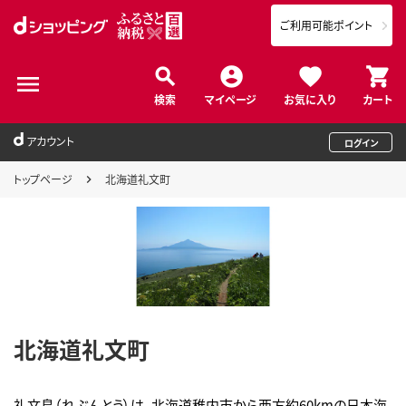
ご利用可能ポイント
検索
マイページ
お気に入り
カート
アカウント
ログイン
トップページ
北海道礼文町
北海道礼文町
礼文島（れぶんとう）は、北海道稚内市から西方約60kmの日本海