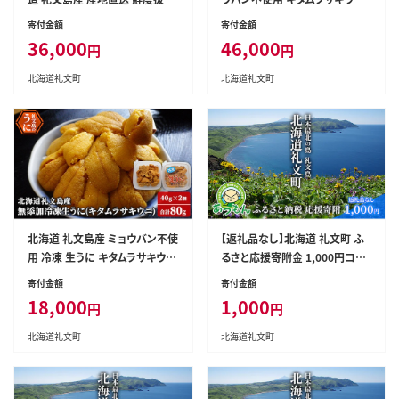
塩水 生キタムラサキウニ 180g
折詰 200g×1箱［株式会社やま
寄付金額
寄付金額
（90g×2パック）
じょう］【 うに ウニ 雲丹 生うに
36,000
46,000
円
円
折うに ムラサキウニ 海鮮 うに丼
濃厚 甘み 贈答 ギフト 】
北海道礼文町
北海道礼文町
北海道 礼文島産 ミョウバン不使
【返礼品なし】北海道 礼文町 ふ
用 冷凍 生うに キタムラサキウニ
るさと応援寄附金 1,000円コー
40g×2個［野崎水産］【 うに ウニ
ス ［北海道礼文町］【 寄附のみ
寄付金額
寄付金額
雲丹 生うに 冷凍うに ムラサキウ
応援 支援 礼文島 地域貢献 自然
18,000
1,000
円
円
ニ 海鮮 うに丼 濃厚 甘み 】
保護 地方創生 まちづくり ふるさ
と納税 】
北海道礼文町
北海道礼文町