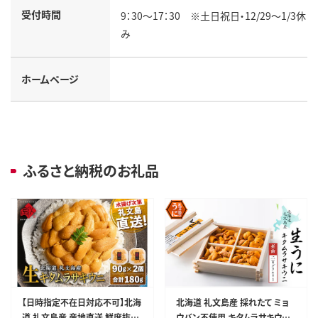
受付時間
9：30～17：30 ※土日祝日・12/29～1/3休
み
ホームページ
ふるさと納税のお礼品
【日時指定不在日対応不可】北海
北海道 礼文島産 採れたて ミョ
道 礼文島産 産地直送 鮮度抜群
ウバン不使用 キタムラサキウニ