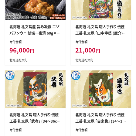
北海道 礼文島産 旨み凝縮 エゾ
北海道 礼文島 職人手作り 伝統
バフンウニ 甘塩一夜漬 60g×5
工芸 礼文凧 「山中幸盛 (鹿介)」
本［株式会社やまじょう］【 うに ウ
(34～36cm×25cm) ［秋元真
寄付金額
寄付金額
ニ 雲丹 一夜漬け 塩うに バフン
澄］【 凧 たこ 礼文凧 民芸品 工芸
96,000
21,000
円
円
ウニ 珍味 おつまみ 酒の肴 ご飯
品 手作り 揚げ凧 飾り凧 インテリ
のお供 贈答 ギフト 】
ア 縁起物 お正月 武者絵 】
北海道礼文町
北海道礼文町
北海道 礼文島 職人手作り 伝統
北海道 礼文島 職人手作り 伝統
工芸 礼文凧 「武者」 (34～36cm
工芸 礼文凧 「自来也」 (34～36c
×25cm) ［秋元真澄］【 凧 たこ
m×25cm) ［秋元真澄］【 凧 たこ
寄付金額
寄付金額
礼文凧 民芸品 工芸品 手作り 揚
礼文凧 民芸品 工芸品 手作り 揚