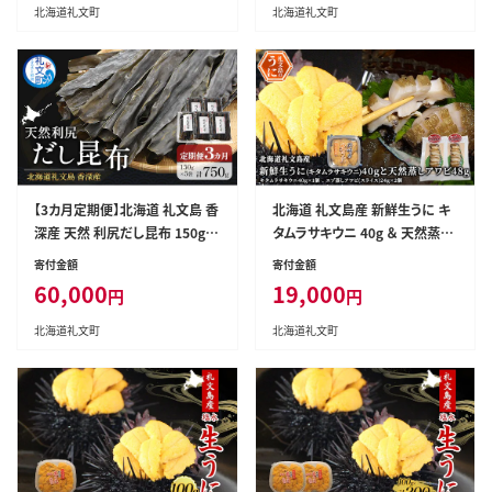
北海道礼文町
北海道礼文町
【3カ月定期便】北海道 礼文島 香
北海道 礼文島産 新鮮生うに キ
深産 天然 利尻だし昆布 150g×
タムラサキウニ 40g ＆ 天然蒸し
5袋［野崎水産］【 定期便 昆布 だ
アワビ スライス2個［野崎水産］【
寄付金額
寄付金額
し昆布 出汁 天然 利尻昆布 香深
うに ウニ 雲丹 生うに ムラサキ
60,000
19,000
円
円
産 海藻 和食 煮物 旨味 】
ウニ あわび 鮑 蒸しあわび 天然
海鮮 】
北海道礼文町
北海道礼文町