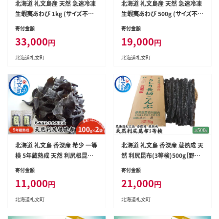
北海道 礼文島産 天然 急速冷凍
北海道 礼文島産 天然 急速冷凍
生蝦夷あわび 1kg (サイズ不揃
生蝦夷あわび 500g (サイズ不揃
い)［野崎水産］【 あわび アワビ
い)［野崎水産］【 あわび アワビ
寄付金額
寄付金額
鮑 蝦夷あわび 冷凍あわび 刺身
鮑 蝦夷あわび 冷凍あわび 刺身
33,000
19,000
円
円
バター焼き 天然 海鮮 ギフト 贈
バター焼き 天然 海鮮 ギフト 贈
答 】
答 】
北海道礼文町
北海道礼文町
北海道 礼文島 香深産 希少 一等
北海道 礼文島 香深産 蔵熟成 天
検 5年蔵熟成 天然 利尻根昆布
然 利尻昆布(3等検)500g［野崎
100g×2袋［野崎水産］【 昆布 根
水産］【 昆布 だし昆布 出汁こん
寄付金額
寄付金額
昆布 根こんぶ だし昆布 出汁 利
ぶ 真昆布 天然 利尻昆布 香深産
11,000
21,000
円
円
尻昆布 熟成 根昆布水 海藻 】
熟成 海藻 和食 煮物 漬物 旨味 】
北海道礼文町
北海道礼文町