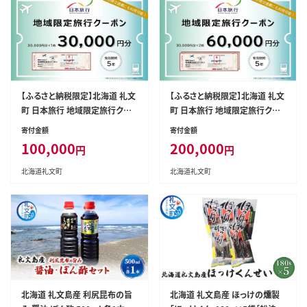
【ふるさと納税限定】北海道 礼文
【ふるさと納税限定】北海道 礼文
町 日本旅行 地域限定旅行クー
町 日本旅行 地域限定旅行クー
ポン 30,000円分 ［株式会社日
ポン 60,000円分 ［株式会社日
寄付金額
寄付金額
本旅行］【 旅行 トラベル クーポ
本旅行］【 旅行 トラベル クーポ
100,000
200,000
円
円
ン チケット 宿泊券 宿泊 観光 体
ン チケット 宿泊券 宿泊 観光 体
験 交通費 礼文島 日本旅行 家族
験 交通費 礼文島 日本旅行 家族
北海道礼文町
北海道礼文町
旅行 夫婦 】
旅行 夫婦 】
北海道 礼文島産 利尻昆布の旨
北海道 礼文島産 ほっけの燻製