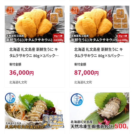
北海道 礼文島産 新鮮生うに キ
北海道 礼文島産 新鮮生うに キ
タムラサキウニ 80g×2パック
タムラサキウニ 80g×5パック
［野崎水産］【 うに ウニ 雲丹 生う
［野崎水産］【 うに ウニ 雲丹 生う
寄付金額
寄付金額
に ムラサキウニ 素材本来の味
に ムラサキウニ 素材本来の味
36,000
87,000
円
円
海鮮 うに丼 甘み 産地直送 】
海鮮 うに丼 甘み 産地直送 】
北海道礼文町
北海道礼文町