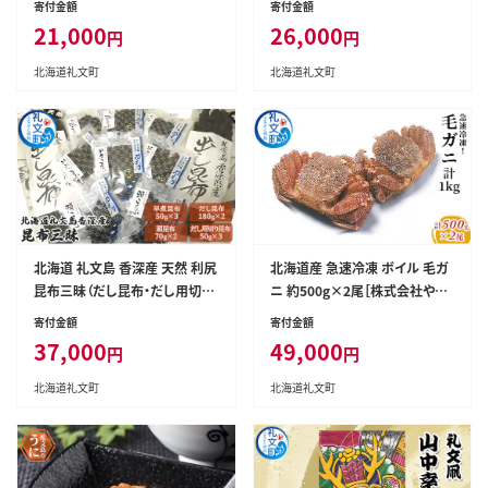
寄付金額
寄付金額
け ホッケ ちゃんちゃん焼き 糠ホ
っけ ホッケ 糠ホッケ ぬかほっけ
21,000
26,000
円
円
ッケ ぬかほっけ 香深産 味噌 干
香深産 寒風干し 干物 海鮮 おか
物 海鮮 北海道産 おかず おつま
ず おつまみ 酒の肴 】
北海道礼文町
北海道礼文町
み 】
北海道 礼文島 香深産 天然 利尻
北海道産 急速冷凍 ボイル 毛ガ
昆布三昧（だし昆布・だし用切り
ニ 約500g×2尾［株式会社やま
昆布・早煮昆布・頭昆布）［香深漁
じょう］【 かに カニ 蟹 毛蟹 毛ガ
寄付金額
寄付金額
業協同組合］【 昆布 だし昆布 切
ニ 姿 急速冷凍 ボイル 蟹味噌
37,000
49,000
円
円
り昆布 早煮昆布 頭昆布 天然 利
かにみそ 海鮮 北海道 お祝い 贈
尻昆布 香深産 海藻 和食 旨味
答 ギフト 】
北海道礼文町
北海道礼文町
セット 】