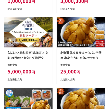
1,000,000
3,000,000
円
円
タログギフト 宿泊券 観光 体験
タログギフト 宿泊券 観光 体験
アクティビティ 礼文島 ツアー 】
アクティビティ 礼文島 ツアー 】
北海道礼文町
北海道礼文町
【ふるさと納税限定】北海道 礼文
北海道 礼文島産 ミョウバン不使
町 旅行Webカタログ 旅行クー
用 冷凍 生うに キタムラサキウニ
ポン 1,500,000円分 ［JTA株式
80g×2個［野崎水産］【 うに ウニ
寄付金額
寄付金額
会社］【 旅行 トラベル クーポン
雲丹 生うに 冷凍うに ムラサキウ
5,000,000
25,000
円
円
カタログギフト 宿泊券 観光 体
ニ 海鮮 うに丼 濃厚 甘み 】
験 アクティビティ 礼文島 ツアー
北海道礼文町
北海道礼文町
】