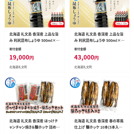
北海道 礼文島 香深産 上品な旨
北海道 礼文島 香深産 上品な旨
み 利尻昆布しょうゆ 500ml×5
み 利尻昆布しょうゆ 500ml×1
本［香深漁業協同組合］【 醤油 し
5本［香深漁業協同組合］【 醤油
寄付金額
寄付金額
ょうゆ 昆布しょうゆ 調味料 だし
しょうゆ 昆布しょうゆ 調味料 だ
19,000
43,000
円
円
醤油 利尻昆布 香深産 減塩 刺身
し醤油 利尻昆布 香深産 減塩 刺
和食 】
身 和食 大容量 】
北海道礼文町
北海道礼文町
北海道 礼文島 香深産 ほっけチ
北海道 礼文島 香深産 春の寒風
ャンチャン焼き＆糠ホッケ 詰め合
仕上げ 糠ホッケ 10本(5本入×2
わせ［香深漁業協同組合］【 ほっ
パック)［香深漁業協同組合］【 ほ