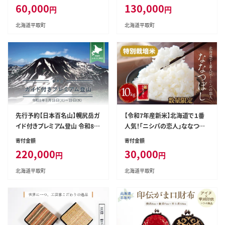
60,000
130,000
円
円
北海道平取町
北海道平取町
先行予約【日本百名山】幌尻岳ガ
【令和7年産新米】北海道で１番
イド付きプレミアム登山 令和8年
人気！「ニシパの恋人」ななつぼ
8月18（火）～19（水） BRTJ007
し10kg（10kg×1）BRTH014
寄付金額
寄付金額
220,000
30,000
円
円
北海道平取町
北海道平取町