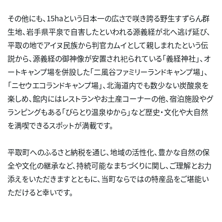
その他にも、15haという日本一の広さで咲き誇る野生すずらん群
生地、岩手県平泉で自害したといわれる源義経が北へ逃げ延び、
平取の地でアイヌ民族から判官カムイとして親しまれたという伝
説から、源義経の御神像が安置され祀られている「義経神社」、オ
ートキャンプ場を併設した「二風谷ファミリーランドキャンプ場」、
「ニセウエコランドキャンプ場」、北海道内でも数少ない炭酸泉を
楽しめ、館内にはレストランやお土産コーナーの他、宿泊施設やグ
ランピングもある「びらとり温泉ゆから」など歴史・文化や大自然
を満喫できるスポットが満載です。
平取町へのふるさと納税を通じ、地域の活性化、豊かな自然の保
全や文化の継承など、持続可能なまちづくりに関し、ご理解とお力
添えをいただきますとともに、当町ならではの特産品をご堪能い
ただけると幸いです。