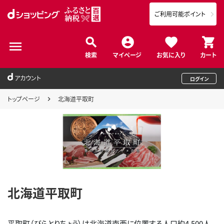
ご利用可能ポイント
検索
マイページ
お気に入り
カート
アカウント
ログイン
トップページ
北海道平取町
北海道平取町
平取町（びらとりちょう）は北海道南西に位置する人口約4,500人