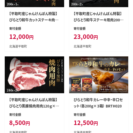
【平取町産じゃんけんぽん特製】
【平取町産じゃんけんぽん特製】
びらとり和牛カットステーキ肉20
びらとり和牛ステーキ用肉200ｇ
0ｇ BRTF004
×2枚 BRTF005
寄付金額
寄付金額
12,000
23,000
円
円
北海道平取町
北海道平取町
【平取町産じゃんけんぽん特製】
びらとり和牛カレー中辛・辛口セ
びらとり黒豚焼肉用肉120ｇ×2
ット（各200g×３箱） BRTH020
枚×2セット BRTF006
寄付金額
寄付金額
8,500
12,500
円
円
北海道平取町
北海道平取町