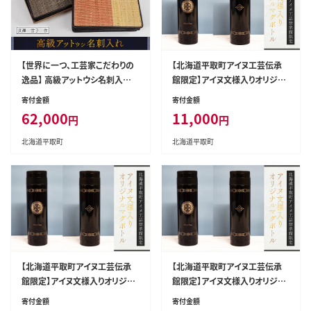
【世界に一つ、工芸家こだわりの
【北海道平取町アイヌ工芸伝承
逸品】 高級アットウシ名刺入れ B
館限定】アイヌ文様入りオリジナ
RTA005
ルマグボトル【NO.1】 BRTA009-
寄付金額
寄付金額
1
62,000
11,000
円
円
北海道平取町
北海道平取町
【北海道平取町アイヌ工芸伝承
【北海道平取町アイヌ工芸伝承
館限定】アイヌ文様入りオリジナ
館限定】アイヌ文様入りオリジナ
ルマグボトル【NO.2】 BRTA009-
ルマグボトル【NO.3】 BRTA009-
寄付金額
寄付金額
2
3