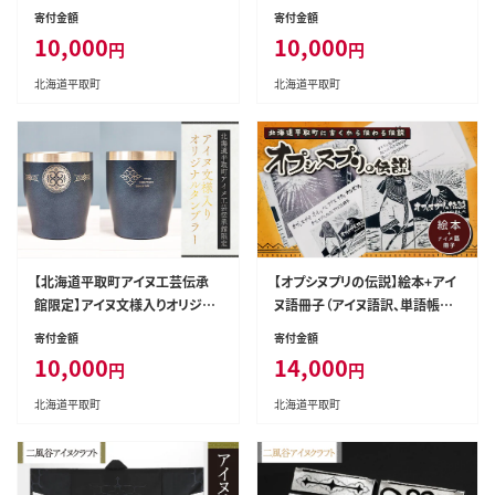
ルタンブラー【NO.13】 BRTA01
ルタンブラー【NO.15】 BRTA01
寄付金額
寄付金額
0-13
0-15
10,000
10,000
円
円
北海道平取町
北海道平取町
【北海道平取町アイヌ工芸伝承
【オプシヌプリの伝説】絵本+アイ
館限定】アイヌ文様入りオリジナ
ヌ語冊子（アイヌ語訳、単語帳付
ルタンブラー【NO.16】 BRTA01
き） BRTE001
寄付金額
寄付金額
0-16
10,000
14,000
円
円
北海道平取町
北海道平取町