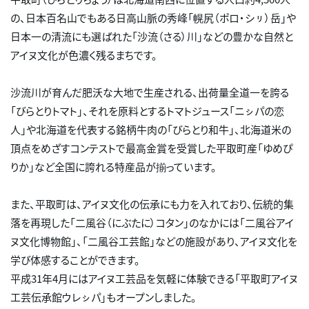
の、日本百名山でもある日高山脈の秀峰「幌尻（ポロ・シㇼ）岳」や
日本一の清流にも選ばれた「沙流（さる）川」などの豊かな自然と
アイヌ文化が色濃く残るまちです。
沙流川が育んだ肥沃な大地で生産される、出荷量全道一を誇る
「びらとりトマト」、それを原料とするトマトジュース「ニㇱパの恋
人」や北海道を代表する銘柄牛肉の「びらとり和牛」、北海道米の
頂点をめざすコンテストで最高金賞を受賞した平取町産「ゆめぴ
りか」など全国に誇れる特産品が揃っています。
また、平取町は、アイヌ文化の伝承にも力を入れており、伝統的集
落を再現した「二風谷（にぶたに）コタン」のなかには「二風谷アイ
ヌ文化博物館」、「二風谷工芸館」などの施設があり、アイヌ文化を
学び体感することができます。
平成31年4月にはアイヌ工芸品を気軽に体験できる「平取町アイヌ
工芸伝承館ウレㇱパ」もオープンしました。