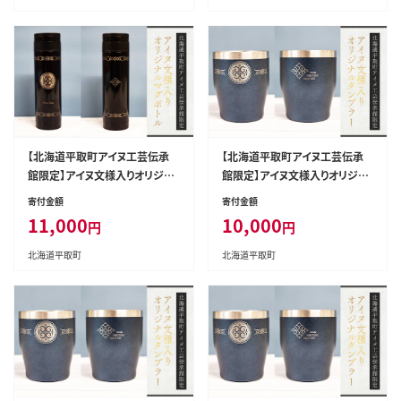
【北海道平取町アイヌ工芸伝承
【北海道平取町アイヌ工芸伝承
館限定】アイヌ文様入りオリジナ
館限定】アイヌ文様入りオリジナ
ルマグボトル【NO.15】 BRTA00
ルタンブラー【NO.1】 BRTA010-
寄付金額
寄付金額
9-15
1
11,000
10,000
円
円
北海道平取町
北海道平取町