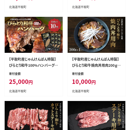
北海道平取町
北海道平取町
【平取町産じゃんけんぽん特製】
【平取町産じゃんけんぽん特製】
びらとり和牛100%ハンバーグ×
びらとり和牛焼肉丼用肉200ｇ B
10枚 BRTF002
RTF003
寄付金額
寄付金額
25,000
10,000
円
円
北海道平取町
北海道平取町