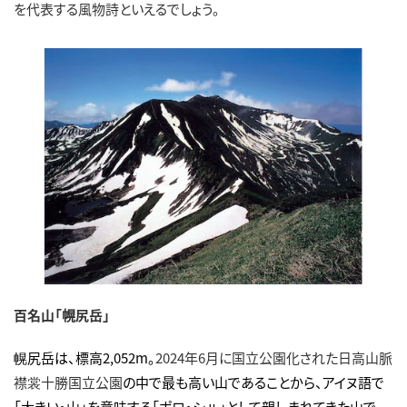
を代表する風物詩といえるでしょう。
百名山「幌尻岳」
幌尻岳は、標高2,052m。
2024年6月に国立公園化された日高山脈
襟裳十勝国立公園
の中で最も高い山であることから、アイヌ語で
「大きい・山」を意味する「ポロ・シㇼ」として親しまれてきた山で