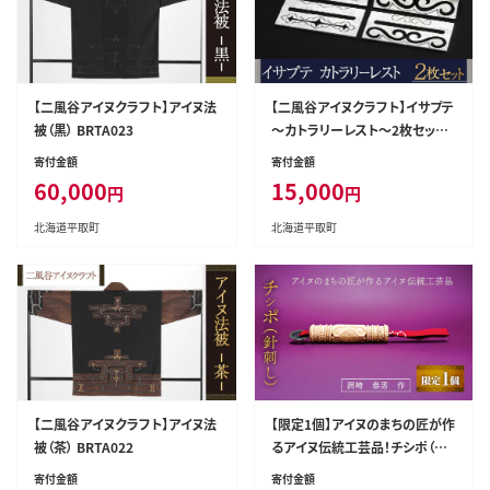
【二風谷アイヌクラフト】アイヌ法
【二風谷アイヌクラフト】イサプテ
被（黒） BRTA023
～カトラリーレスト～2枚セット
BRTA032
寄付金額
寄付金額
60,000
15,000
円
円
北海道平取町
北海道平取町
【二風谷アイヌクラフト】アイヌ法
【限定1個】アイヌのまちの匠が作
被（茶） BRTA022
るアイヌ伝統工芸品！チシポ（針
刺し） BRTA012
寄付金額
寄付金額