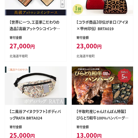
【世界に一つ、工芸家こだわりの
【コラボ商品】印伝がま口（アイヌ
逸品】高級アットウシコインケー
×甲州印伝） BRTA019
ス BRTA018
寄付金額
寄付金額
27,000
23,000
円
円
北海道平取町
北海道平取町
【二風谷アイヌクラフト】ボディバ
【平取町産じゃんけんぽん特製】
ッグRATA BRTA024
びらとり和牛100%ハンバーグ×
5枚 BRTF001
寄付金額
寄付金額
25,000
13,000
円
円