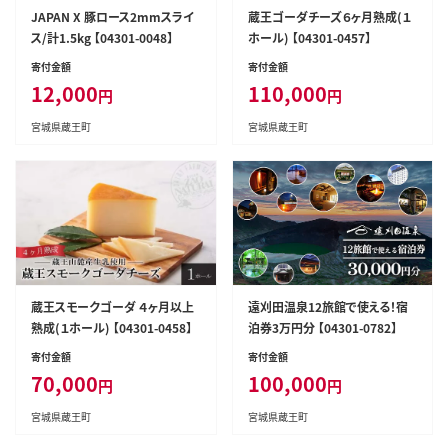
JAPAN X 豚ロース2mmスライ
蔵王ゴーダチーズ６ヶ月熟成(１
ス/計1.5kg 【04301-0048】
ホール) 【04301-0457】
寄付金額
寄付金額
12,000
110,000
円
円
宮城県蔵王町
宮城県蔵王町
蔵王スモークゴーダ ４ヶ月以上
遠刈田温泉12旅館で使える！宿
熟成(１ホール) 【04301-0458】
泊券3万円分 【04301-0782】
寄付金額
寄付金額
70,000
100,000
円
円
宮城県蔵王町
宮城県蔵王町