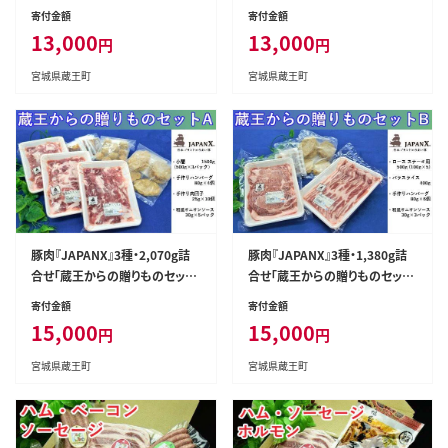
301-0168】
寄付金額
寄付金額
13,000
13,000
円
円
宮城県蔵王町
宮城県蔵王町
豚肉『JAPANX』3種・2,070g詰
豚肉『JAPANX』3種・1,380g詰
合せ「蔵王からの贈りものセット
合せ「蔵王からの贈りものセット
A」 【04301-0190】
B」 【04301-0189】
寄付金額
寄付金額
15,000
15,000
円
円
宮城県蔵王町
宮城県蔵王町