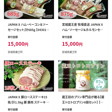
JAPAN X ハム・ベーコン＆ソー
宮城蔵王産 牧場直送 JAPAN X
セージセット/計685g 【04301-0
ハム・ソーセージ&ホルモンセッ
044】
ト/計875g 【04301-0045】
寄付金額
寄付金額
15,000
15,000
円
円
宮城県蔵王町
宮城県蔵王町
JAPAN X 豚ロースステーキ15
蔵王初のプリン専門店が贈る【蔵
枚/計1.5kg 豚 豚肉 ステーキ と
王トロトロプリン6個セット】 【04
んかつ 小分け ブランド豚 ジャパ
301-0340】
寄付金額
寄付金額