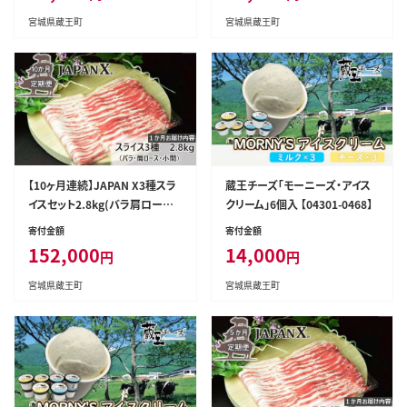
宮城県蔵王町
宮城県蔵王町
【10ヶ月連続】JAPAN X3種スラ
蔵王チーズ「モーニーズ・アイス
イスセット2.8kg(バラ肩ロース
クリーム」6個入 【04301-0468】
小間) 【04301-0099】
寄付金額
寄付金額
152,000
14,000
円
円
宮城県蔵王町
宮城県蔵王町