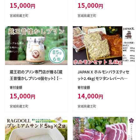
ンエックス JAPANX 蔵王【0430
15,000
15,000
円
円
1-0051】
宮城県蔵王町
宮城県蔵王町
蔵王初のプリン専門店が贈る【蔵
JAPAN X ホルモンバラエティセ
王昔懐かしプリン6個セット】 【0
ット2.4kg(モツタンレバーハラ
4301-0341】
ミテッポウ） 【04301-0070】
寄付金額
寄付金額
15,000
14,000
円
円
宮城県蔵王町
宮城県蔵王町