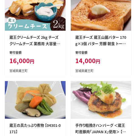
蔵王クリームチーズ 2kg チーズ
蔵王チーズ 蔵王山麗バター 170
クリームチーズ 業務用 大容量
g×3個 バター 芳醇 朝食 トース
お菓子 スイーツ 蔵王 人気 【043
ト お菓子づくり 蔵王 人気 【043
寄付金額
寄付金額
01-0479】
01-0193】
16,000
14,000
円
円
宮城県蔵王町
宮城県蔵王町
蔵王の具たっぷり煮物 【04301-0
手作り粗挽きハンバーグ ＜蔵王
171】
町産豚肉「JAPAN X」使用＞ 【04