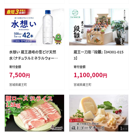
水想い 蔵王連峰の雪どけ天然
蔵王一刀彫 『段雛』 【04301-015
水（ナチュラルミネラルウォータ
3】
ー） ラベルレス 500ml×42本
寄付金額
寄付金額
水 みず 天然水 ミネラルウォー
7,500
1,100,000
円
円
ター 防災 備蓄 人気 ラベルレス
ペットボトル 蔵王【04301-073
宮城県蔵王町
宮城県蔵王町
2】