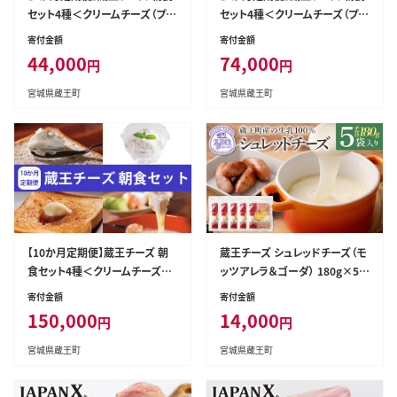
セット4種＜クリームチーズ（プレ
セット4種＜クリームチーズ（プレ
ーン）、バター、シュレッドチーズ、
ーン）、バター、シュレッドチーズ、
寄付金額
寄付金額
ヨーグルト（プレーン）＞ 小分け
ヨーグルト（プレーン）＞ 小分け
44,000
74,000
円
円
乳製品 蔵王 人気 【04301-077
乳製品 蔵王 人気 【04301-077
4】
5】
宮城県蔵王町
宮城県蔵王町
【10か月定期便】蔵王チーズ 朝
蔵王チーズ シュレッドチーズ（モ
食セット4種＜クリームチーズ
ッツアレラ＆ゴーダ） 180g×5袋
（プレーン）、バター、シュレッドチ
チーズ シュレッドチーズ 小分け
寄付金額
寄付金額
ーズ、ヨーグルト（プレーン）＞
乳製品 蔵王 人気 【04301-019
150,000
14,000
円
円
小分け 乳製品 蔵王 人気 【0430
2】
1-0776】
宮城県蔵王町
宮城県蔵王町