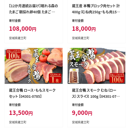
【12か月連続お届け】眠れる森の
蔵王産 本鴨ブロック肉セット 計
たまご 朝採れ卵40個 たまご タマ
400g（むね肉250g・もも肉150
ゴ 卵 鶏卵 濃厚 こだわり 新鮮 定
g）【04301-0381】
寄付金額
寄付金額
期便 【04301-0799】
108,000
18,000
円
円
宮城県蔵王町
宮城県蔵王町
蔵王合鴨 ロース・ももスモーク
蔵王合鴨 スモーク むね（ロー
セット 【04301-0785】
ス）スライス 100g 【04301-078
6】
寄付金額
寄付金額
13,500
9,000
円
円
宮城県蔵王町
宮城県蔵王町