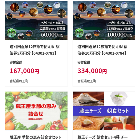
遠刈田温泉12旅館で使える！宿
遠刈田温泉12旅館で使える！宿
泊券5万円分 【04301-0783】
泊券10万円分 【04301-0784】
寄付金額
寄付金額
167,000
334,000
円
円
宮城県蔵王町
宮城県蔵王町
蔵王産 季節の恵み詰合せセット
蔵王チーズ 朝食セット4種 チー