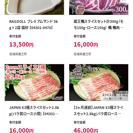
RAGDOLL プレミアムサンド 5k
蔵王鴨スライスセット計300g（モ
g×2袋 猫砂 【04301-0470】
モ150g・ロース150g） 鴨 鴨肉
スライス 小分け ロース もも肉
寄付金額
寄付金額
蔵王【04301-0289】
13,500
16,000
円
円
宮城県蔵王町
宮城県蔵王町
JAPAN X3種スライスセット2.8k
【3ヶ月連続】JAPAN X3種スライ
g(バラ肩ロース小間) 【04301-0
スセット2.8kg(バラ肩ロース小
096】
間) 【04301-0097】
寄付金額
寄付金額
16,000
46,000
円
円