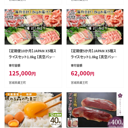
【定期便10か月】JAPAN X5種ス
【定期便5か月】JAPAN X5種ス
ライスセット1.8kg 【真空パック・
ライスセット1.8kg 【真空パック・
ロース・肩ロース・バラ・モモ・小
ロース・肩ロース・バラ・モモ・小
寄付金額
寄付金額
間】 【04301-0552】
間】 【04301-0551】
125,000
62,000
円
円
宮城県蔵王町
宮城県蔵王町