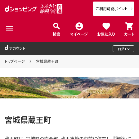
ご利用可能ポイント
検索
マイページ
お気に入り
カート
アカウント
ログイン
トップページ
宮城県蔵王町
宮城県蔵王町
蔵王町は、宮城県の南西部、蔵王連峰の東麓に位置し、『御釜』に