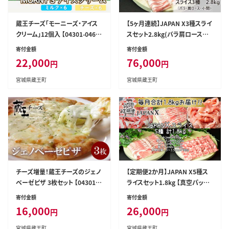
蔵王チーズ「モーニーズ・アイス
【5ヶ月連続】JAPAN X3種スライ
クリーム」12個入 【04301-046
スセット2.8kg(バラ肩ロース小
7】
間) 【04301-0098】
寄付金額
寄付金額
22,000
76,000
円
円
宮城県蔵王町
宮城県蔵王町
チーズ増量！蔵王チーズのジェノ
【定期便2か月】JAPAN X5種ス
ベーゼピザ 3枚セット 【04301-0
ライスセット1.8kg 【真空パック・
482】
ロース・肩ロース・バラ・モモ・小
寄付金額
寄付金額
間】 【04301-0549】
16,000
26,000
円
円
宮城県蔵王町
宮城県蔵王町