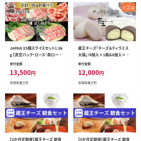
JAPAN X5種スライスセット1.8k
蔵王チーズ「チーズ＆ティラミス
g 【真空パック・ロース・肩ロー
大福」（4個入×1箱＆6個入×1
ス・バラ・モモ・小間】 【04301-05
箱） 【04301-0336】
寄付金額
寄付金額
43】
13,500
12,000
円
円
宮城県蔵王町
宮城県蔵王町
【3か月定期便】蔵王チーズ 朝食
【5か月定期便】蔵王チーズ 朝食