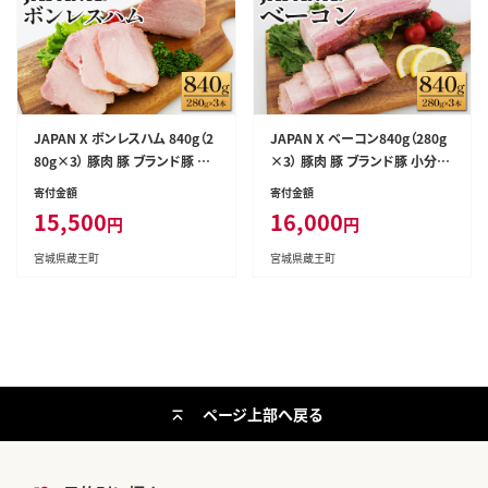
JAPAN X ボンレスハム 840g（2
JAPAN X ベーコン840g（280g
80g×3） 豚肉 豚 ブランド豚 小
×3） 豚肉 豚 ブランド豚 小分け
分け ハム ボンレスハム ジャパン
ハム ベーコン ジャパンエックス
寄付金額
寄付金額
エックス 蔵王 人気【04301-076
蔵王 人気【04301-0766】
15,500
16,000
円
円
5】
宮城県蔵王町
宮城県蔵王町
ページ上部へ戻る