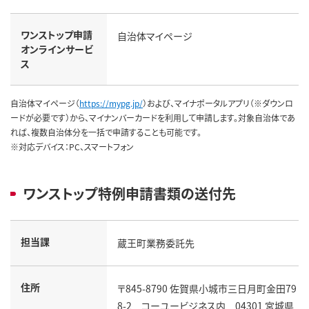
ワンストップ申請
自治体マイページ
オンラインサービ
ス
自治体マイページ（
https://mypg.jp/
）および、マイナポータルアプリ（※ダウンロ
ードが必要です）から、マイナンバーカードを利用して申請します。対象自治体であ
れば、複数自治体分を一括で申請することも可能です。
※対応デバイス：PC、スマートフォン
ワンストップ特例申請書類の送付先
担当課
蔵王町業務委託先
住所
〒845-8790 佐賀県小城市三日月町金田79
8-2 コーユービジネス内 04301 宮城県