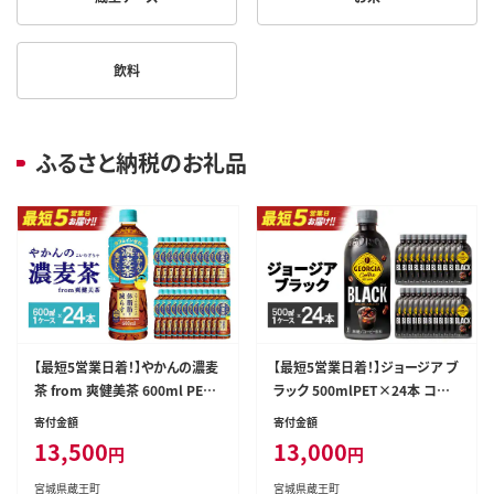
飲料
ふるさと納税のお礼品
【最短5営業日着！】やかんの濃麦
【最短5営業日着！】ジョージア ブ
茶 from 爽健美茶 600ml PET
ラック 500mlPET×24本 コカ
×24本 コカコーラ 麦茶 茶 お茶
コーラ コーヒー 無糖 ブラック
寄付金額
寄付金額
カフェインレス ペットボトル 常
ストレート 深み コク ペットボト
13,500
13,000
円
円
備 備蓄 蔵王 【04301-0928】
ル【04301-0476】
宮城県蔵王町
宮城県蔵王町