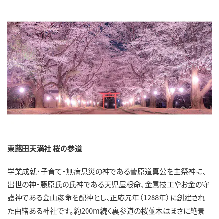
東蕗田天満社 桜の参道
学業成就・子育て・無病息災の神である菅原道真公を主祭神に、
出世の神・藤原氏の氏神である天児屋根命、金属技工やお金の守
護神である金山彦命を配神とし、正応元年（1288年）に創建され
た由緒ある神社です。約200m続く裏参道の桜並木はまさに絶景