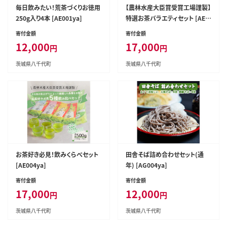
毎日飲みたい！荒茶づくりお徳用
【農林水産大臣賞受賞工場謹製】
250g入り4本 [AE001ya]
特選お茶バラエティセット [AE0
03ya]
寄付金額
寄付金額
12,000
17,000
円
円
茨城県八千代町
茨城県八千代町
お茶好き必見！飲みくらべセット
田舎そば詰め合わせセット(通
[AE004ya]
年) [AG004ya]
寄付金額
寄付金額
17,000
12,000
円
円
茨城県八千代町
茨城県八千代町