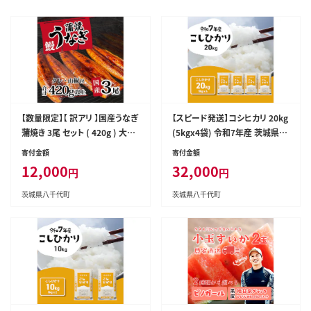
【数量限定】【 訳アリ 】国産うなぎ
【スピード発送】コシヒカリ 20kg
蒲焼き 3尾 セット ( 420g ) 大き
(5kgx4袋) 令和7年産 茨城県産
さ の不揃い タレ・山椒付き ウナ
こしひかり 白米 精米 茨城県 八
寄付金額
寄付金額
ギ 鰻 ふぞろい 不揃い うな重 ひ
千代町 お米 米 [RA088yai]
12,000
32,000
円
円
つまぶし 人気 茨城 八千代町 ふ
るさと納税 冷凍 [SF951ya]
茨城県八千代町
茨城県八千代町