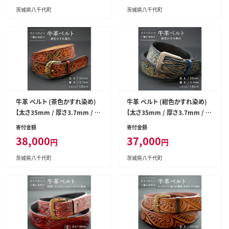
茨城県八千代町
茨城県八千代町
牛革 ベルト (茶色かすれ染め)
牛革 ベルト (紺色かすれ染め)
【太さ35mm / 厚さ3.7mm / L
【太さ35mm / 厚さ3.7mm / L
サイズ(130cm)】 牛革 牛 革 皮
サイズ(130cm)】 牛革 牛 革 皮
寄付金額
寄付金額
ベルト 手作り ハンドメイド [BE
ベルト 手作り ハンドメイド [BE
38,000
37,000
円
円
004ya-L]
006ya-L]
茨城県八千代町
茨城県八千代町