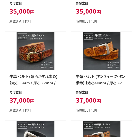
サイズ(110cm)】 牛革 牛 革 皮
サイズ(110cm)】 牛革 牛 革 皮
寄付金額
寄付金額
ベルト 手作り ハンドメイド [BE
ベルト 手作り ハンドメイド [BE
35,000
35,000
円
円
006ya-M]
005ya-M]
茨城県八千代町
茨城県八千代町
牛革 ベルト (茶色かすれ染め)
牛革 ベルト (アンティーク・タン
【太さ35mm / 厚さ3.7mm / M
染め) 【太さ40mm / 厚さ3.7m
サイズ(110cm)】 牛革 牛 革 皮
m / Mサイズ(110cm)】 牛革 牛
寄付金額
寄付金額
ベルト 手作り ハンドメイド [BE
革 皮 ベルト 手作り ハンドメイ
37,000
37,000
円
円
004ya-M]
ド アンティーク [BE003ya-M]
茨城県八千代町
茨城県八千代町