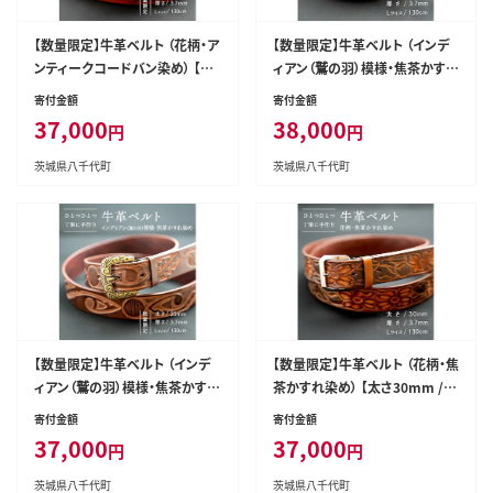
【数量限定】牛革ベルト （花柄・ア
【数量限定】牛革ベルト （インデ
ンティークコードバン染め） 【太
ィアン（鷲の羽）模様・焦茶かすれ
さ40mm / 厚さ3.7mm / Lサイ
染め） 【太さ40mm / 厚さ3.7m
寄付金額
寄付金額
ズ(130cm)】 牛革 牛 革 皮 ベル
m / Lサイズ(130cm)】 牛革 牛
37,000
38,000
円
円
ト 手作り ハンドメイド アンティ
革 皮 ベルト 手作り ハンドメイ
ーク [BE016ya-L]
ド インディアン [BE017ya-L]
茨城県八千代町
茨城県八千代町
【数量限定】牛革ベルト （インデ
【数量限定】牛革ベルト （花柄・焦
ィアン（鷲の羽）模様・焦茶かすれ
茶かすれ染め） 【太さ30mm /
染め） 【太さ35mm / 厚さ3.7m
厚さ3.7mm / Lサイズ(130c
寄付金額
寄付金額
m / Lサイズ(130cm)】 牛革 牛
m)】 牛革 牛 革 皮 ベルト 手作り
37,000
37,000
円
円
革 皮 ベルト 手作り ハンドメイ
ハンドメイド 花柄 [BE021ya-L]
ド インディアン [BE018ya-L]
茨城県八千代町
茨城県八千代町