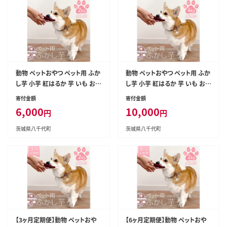
セット 母の日 贈り物 癒し ふるさ
と納税 [BX052ya]
動物 ペットおやつ ペット用 ふか
動物 ペットおやつ ペット用 ふか
し芋 小芋 紅はるか 芋 いも おや
し芋 小芋 紅はるか 芋 いも おや
つ 動物 ペットフード 犬 猫 間食
つ 動物 ペットフード 犬 猫 間食
寄付金額
寄付金額
ヘルシー オヤツ 2kg [AU119y
ヘルシー オヤツ 4kg [AU120y
6,000
10,000
円
円
a]
a]
茨城県八千代町
茨城県八千代町
【3ヶ月定期便】動物 ペットおや
【6ヶ月定期便】動物 ペットおや