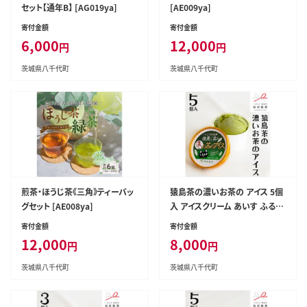
セット【通年B】 [AG019ya]
[AE009ya]
寄付金額
寄付金額
6,000
12,000
円
円
茨城県八千代町
茨城県八千代町
煎茶・ほうじ茶《三角》ティーバッ
猿島茶の濃いお茶の アイス 5個
グセット [AE008ya]
入 アイスクリーム あいす ふるさ
と納税 ギフト スイーツ お菓子
寄付金額
寄付金額
お祝い 詰合せ [AF034ya]
12,000
8,000
円
円
茨城県八千代町
茨城県八千代町