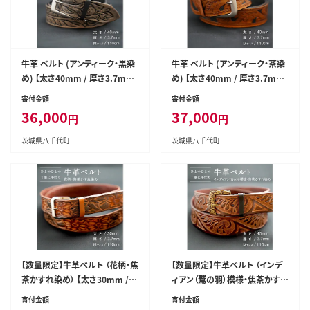
牛革 ベルト (アンティーク・黒染
牛革 ベルト (アンティーク・茶染
め) 【太さ40mm / 厚さ3.7mm
め) 【太さ40mm / 厚さ3.7mm
/ Mサイズ(110cm)】 牛革 牛 革
/ Mサイズ(110cm)】 牛革 牛 革
寄付金額
寄付金額
皮 ベルト 手作り ハンドメイド ア
皮 ベルト 手作り ハンドメイド ア
36,000
37,000
円
円
ンティーク [BE002ya-M]
ンティーク [BE001ya-M]
茨城県八千代町
茨城県八千代町
【数量限定】牛革ベルト （花柄・焦
【数量限定】牛革ベルト （インデ
茶かすれ染め） 【太さ30mm /
ィアン（鷲の羽）模様・焦茶かすれ
厚さ3.7mm / Mサイズ(110c
染め） 【太さ40mm / 厚さ3.7m
寄付金額
寄付金額
m)】 牛革 牛 革 皮 ベルト 手作り
m / Mサイズ(110cm)】 牛革 牛