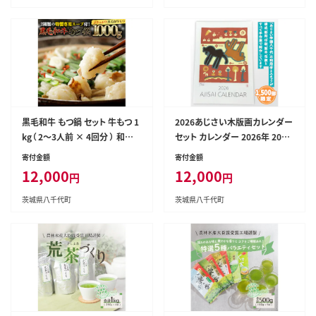
黒毛和牛 もつ鍋 セット 牛もつ 1
2026あじさい木版画カレンダー
kg（ 2～3人前 × 4回分 ） 和牛
セット カレンダー 2026年 2026
鍋 ふるさと納税 12000円 お手
壁掛け 暦 B3 木版画 シール ピ
寄付金額
寄付金額
軽 [AU003ya]
ンバッチ セット アート オリジナ
12,000
12,000
円
円
ル ふるさと納税 12000円 [AP0
02ya]
茨城県八千代町
茨城県八千代町