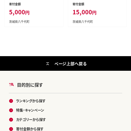
さと納税 ギフト お菓子 お祝い
さと納税 ギフト スイーツ お菓子
寄付金額
寄付金額
詰合せ [AF041ya]
お祝い 詰合せ [AF022ya]
5,000
15,000
円
円
茨城県八千代町
茨城県八千代町
ページ上部へ戻る
目的別に探す
ランキングから探す
特集・キャンペーン
カテゴリーから探す
寄付金額から探す