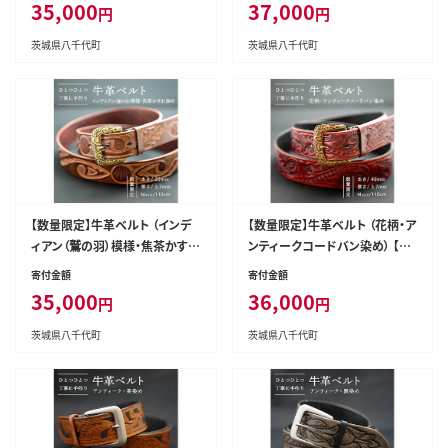
35,000
37,000
円
円
ハンドメイド 花柄 [BE021ya-
革 皮 ベルト 手作り ハンドメイ
M]
ド インディアン [BE017ya-M]
茨城県八千代町
茨城県八千代町
【数量限定】牛革ベルト （インデ
【数量限定】牛革ベルト （花柄・ア
ィアン（鷲の羽）模様・焦茶かすれ
ンティークコードバン染め） 【太
染め） 【太さ35mm / 厚さ3.7m
さ40mm / 厚さ3.7mm / Mサイ
寄付金額
寄付金額
m / Mサイズ(110cm)】 牛革 牛
ズ(110cm)】 牛革 牛 革 皮 ベル
35,000
36,000
円
円
革 皮 ベルト 手作り ハンドメイ
ト 手作り ハンドメイド アンティ
ド インディアン [BE018ya-M]
ーク [BE016ya-M]
茨城県八千代町
茨城県八千代町