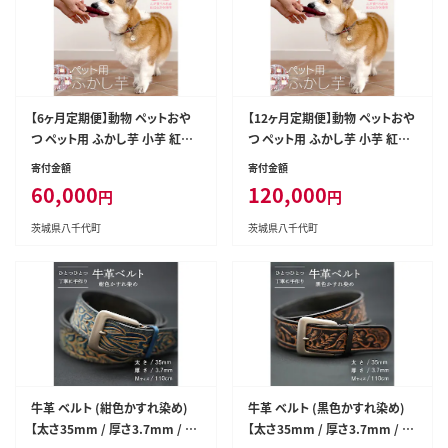
【6ヶ月定期便】動物 ペットおや
【12ヶ月定期便】動物 ペットおや
つ ペット用 ふかし芋 小芋 紅は
つ ペット用 ふかし芋 小芋 紅は
るか 芋 いも おやつ 動物 ペット
るか 芋 いも おやつ 動物 ペット
寄付金額
寄付金額
フード 犬 猫 間食 ヘルシー オヤ
フード 犬 猫 間食 ヘルシー オヤ
60,000
120,000
円
円
ツ 4kg [AU125ya]
ツ 4kg [AU126ya]
茨城県八千代町
茨城県八千代町
牛革 ベルト (紺色かすれ染め)
牛革 ベルト (黒色かすれ染め)
【太さ35mm / 厚さ3.7mm / M
【太さ35mm / 厚さ3.7mm / M