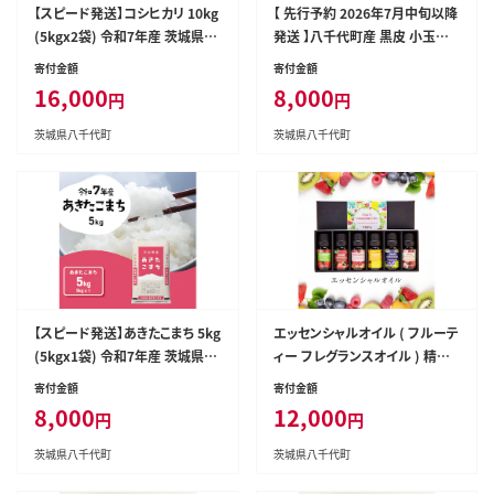
【スピード発送】コシヒカリ 10kg
【 先行予約 2026年7月中旬以降
(5kgx2袋) 令和7年産 茨城県産
発送 】八千代町産 黒皮 小玉スイ
こしひかり 白米 精米 茨城県 八
カ 姫甘泉ブラック ひとりじめBo
寄付金額
寄付金額
千代町 お米 米 [RA087yai]
nBonリッチ 1箱（2玉入） 黒皮 す
16,000
8,000
円
円
いか 西瓜 [SF004ya]
茨城県八千代町
茨城県八千代町
【スピード発送】あきたこまち 5kg
エッセンシャルオイル ( フルーテ
(5kgx1袋) 令和7年産 茨城県産
ィー フレグランスオイル ) 精油
こしひかり 白米 精米 茨城県 八
10ml×6本 ( チェリー 、 葡萄 、
寄付金額
寄付金額
千代町 お米 米 [RA092yai]
パイナップル 、 リンゴ 、 ストロベ
8,000
12,000
円
円
リー 、 ザクロ ) オイル アロマオ
イル アロマ フレグランス 香り リ
茨城県八千代町
茨城県八千代町
ラックス 睡眠 ギフト プレゼント