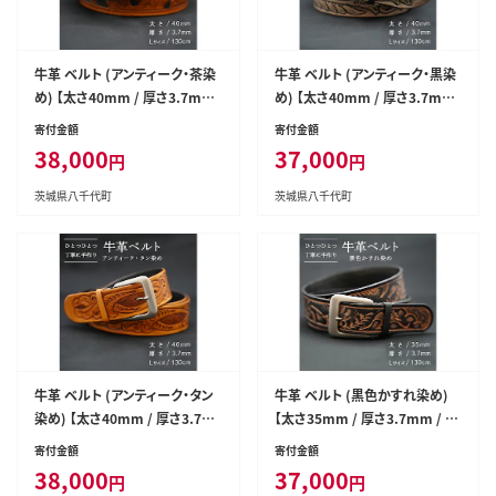
牛革 ベルト (アンティーク・茶染
牛革 ベルト (アンティーク・黒染
め) 【太さ40mm / 厚さ3.7mm
め) 【太さ40mm / 厚さ3.7mm
/ Lサイズ(130cm)】 牛革 牛 革
/ Lサイズ(130cm)】 牛革 牛 革
寄付金額
寄付金額
皮 ベルト 手作り ハンドメイド ア
皮 ベルト 手作り ハンドメイド ア
38,000
37,000
円
円
ンティーク [BE001ya-L]
ンティーク [BE002ya-L]
茨城県八千代町
茨城県八千代町
牛革 ベルト (アンティーク・タン
牛革 ベルト (黒色かすれ染め)
染め) 【太さ40mm / 厚さ3.7m
【太さ35mm / 厚さ3.7mm / L
m / Lサイズ(130cm)】 牛革 牛
サイズ(130cm)】 牛革 牛 革 皮
寄付金額
寄付金額
革 皮 ベルト 手作り ハンドメイ
ベルト 手作り ハンドメイド [BE
38,000
37,000
円
円
ド アンティーク [BE003ya-L]
005ya-L]