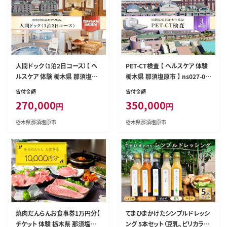
人間ドック（1泊2日コース）【 ヘ
PET-CT検査 【 ヘルスケア 体験
ルスケア 体験 栃木県 那須塩原
栃木県 那須塩原市 】 ns027-00
市 】 ns027-002
3
寄付金額
寄付金額
270,000
350,000
円
円
栃木県那須塩原市
栃木県那須塩原市
焼肉だんらんお食事券1万円分【
てまひまかけたシンプルドレッシ
チケット 体験 栃木県 那須塩原
ング 5本セット（豆乳、ピリカラご