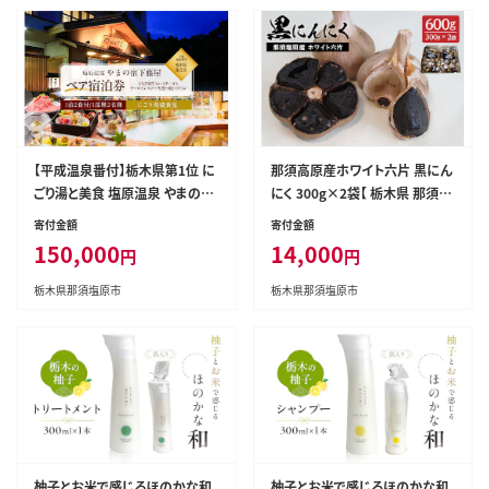
【平成温泉番付】栃木県第1位 に
那須高原産ホワイト六片 黒にん
ごり湯と美食 塩原温泉 やまの宿
にく 300g×2袋【 栃木県 那須塩
下藤屋 とちぎ和牛ヒレステーキ
原市 】 ns066-003
寄付金額
寄付金額
とサーロインステーキ食べ較べ
150,000
14,000
円
円
プラン ふるさと納税ペア宿泊利
用券(1泊2食付き) 45,000円券【
栃木県那須塩原市
栃木県那須塩原市
旅行 体験・チケット 栃木県 那須
塩原市 】 ns018-002
柚子とお米で感じるほのかな和
柚子とお米で感じるほのかな和