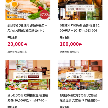
那須さらり豚使用 那須特級ロー
ONSEN RYOKAN 山喜 宿泊 30,
スハム・那須ばら焼豚セット 【 栃
000円クーポン券 ns013-004
木県 那須塩原市 】 ns062-008
寄付金額
寄付金額
20,000
100,000
円
円
栃木県那須塩原市
栃木県那須塩原市
湯ったりの宿 松楓楼松屋 宿泊補
【美肌の湯と寛ぎの宿 光雲荘】
助券(30,000円分) ns017-002-
塩原温泉 光雲荘 ペア宿泊券(一
30000
泊二食付き)【 旅行 体験・チケッ
寄付金額
寄付金額