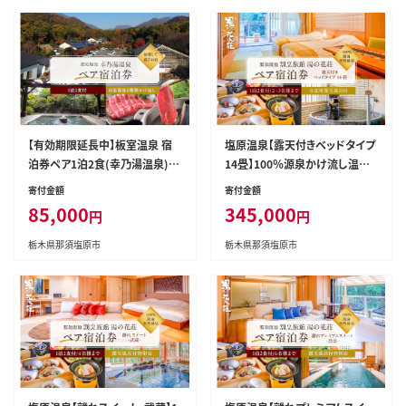
【有効期限延長中】板室温泉 宿
塩原温泉【露天付きベッドタイプ
泊券ペア1泊2食(幸乃湯温泉) n
14畳】100％源泉かけ流し温泉
s022-001
と月替りのこだわり懐石コース1
寄付金額
寄付金額
泊2食付き・ペア宿泊券【割烹旅
85,000
345,000
円
円
館湯の花荘】 ns014-003
栃木県那須塩原市
栃木県那須塩原市