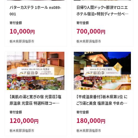
バターカステラ 1ホール ns089-
日帰り人間ドック+那須マロニエ
001
ホテル宿泊+特別ディナー付ペア
コース 【 ヘルスケア 体験 栃木
寄付金額
寄付金額
県 那須塩原市 】 ns027-004
10,000
700,000
円
円
栃木県那須塩原市
栃木県那須塩原市
【美肌の湯と寛ぎの宿 光雲荘】塩
【平成温泉番付】栃木県第1位 に
原温泉 光雲荘 特選料理コース
ごり湯と美食 塩原温泉 やまの宿
ペア宿泊券（一泊二食付き）【 旅
下藤屋 特別室宿泊プラン ふるさ
寄付金額
寄付金額
行 体験・チケット 栃木県 那須塩
と納税ペア宿泊利用券(1泊2食
120,000
180,000
円
円
原市 】 ns015-002
付き) 54,000円券【 旅行 体験・
チケット 栃木県 那須塩原市 】 n
栃木県那須塩原市
栃木県那須塩原市
s018-003