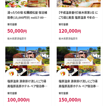
湯ったりの宿 松楓楼松屋 宿泊補
【平成温泉番付】栃木県第1位 に
助券(15,000円分) ns017-002-
ごり湯と美食 塩原温泉 やまの宿
15000
下藤屋 特選とちぎ和牛しゃぶし
寄付金額
寄付金額
ゃぶプラン ふるさと納税ペア宿
50,000
120,000
円
円
泊利用券(1泊2食付き) 36,000
円券【 旅行 体験・チケット 栃木
栃木県那須塩原市
栃木県那須塩原市
県 那須塩原市 】 ns018-001
塩原温泉 源泉掛け流しにごり湯
塩原温泉 源泉掛け流しにごり湯
奥塩原高原ホテル ペア宿泊券
奥塩原高原ホテル ペア宿泊券
本館モダン和室（１泊２食付） ns
新館和洋室 （１泊２食付） ns016
寄付金額
寄付金額
016-001
-002
100,000
150,000
円
円