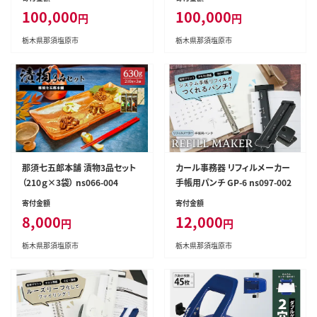
ト 栃木県 那須塩原市 】 ns015-
100,000
100,000
円
円
001
栃木県那須塩原市
栃木県那須塩原市
那須七五郎本舗 漬物3品セット
カール事務器 リフィルメーカー
（210ｇ×3袋） ns066-004
手帳用パンチ GP-6 ns097-002
寄付金額
寄付金額
8,000
12,000
円
円
栃木県那須塩原市
栃木県那須塩原市