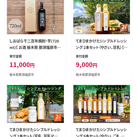
しおばら千二百年焼酎・芋(720
てまひまかけたシンプルドレッシ
ml)【 お酒 栃木県 那須塩原市 】
ング 2本セット（やさい、豆乳）【
ns049-005
調味料 栃木県 那須塩原市 】 ns
寄付金額
寄付金額
037-003
11,000
9,000
円
円
栃木県那須塩原市
栃木県那須塩原市
てまひまかけたシンプルドレッシ
てまひまかけたシンプルドレッシ
ング 2本セット（豆乳、豆乳マヨデ
ング 9本セット（やさい、ごま、しょ