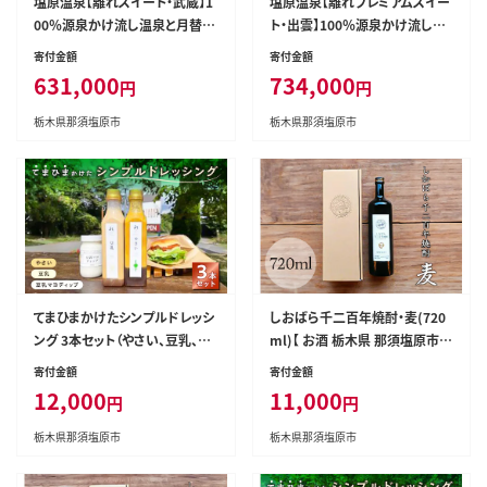
塩原温泉【離れスイート・武蔵】1
塩原温泉【離れプレミアムスイー
00％源泉かけ流し温泉と月替り
ト・出雲】100％源泉かけ流し温
のこだわり懐石コース1泊2食付
泉と月替りのこだわり懐石コース
寄付金額
寄付金額
き・ペア宿泊券【割烹旅館湯の花
1泊2食付き・ペア宿泊券【割烹旅
631,000
734,000
円
円
荘】 ns014-002
館湯の花荘】 ns014-001
栃木県那須塩原市
栃木県那須塩原市
てまひまかけたシンプルドレッシ
しおばら千二百年焼酎・麦(720
ング 3本セット（やさい、豆乳、豆
ml)【 お酒 栃木県 那須塩原市 】
乳マヨディップ）【 調味料 栃木県
ns049-004
寄付金額
寄付金額
那須塩原市 】 ns037-005
12,000
11,000
円
円
栃木県那須塩原市
栃木県那須塩原市