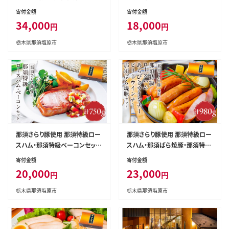
市 】 ns052-001
ま、やさい、ぽんず、しょうが）【 調
寄付金額
寄付金額
味料 栃木県 那須塩原市 】 ns03
34,000
18,000
円
円
7-002
栃木県那須塩原市
栃木県那須塩原市
那須さらり豚使用 那須特級ロー
那須さらり豚使用 那須特級ロー
スハム・那須特級ベーコンセット
スハム・那須ばら焼豚・那須特級
【 栃木県 那須塩原市 】 ns062-0
あらびきウインナー・那須特級ピ
寄付金額
寄付金額
02
リ辛ウインナーセット 【 栃木県
20,000
23,000
円
円
那須塩原市 】 ns062-005
栃木県那須塩原市
栃木県那須塩原市