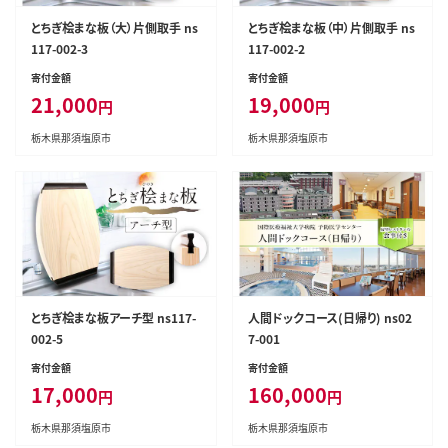
とちぎ桧まな板（大）片側取手 ns
とちぎ桧まな板（中）片側取手 ns
117-002-3
117-002-2
寄付金額
寄付金額
21,000
19,000
円
円
栃木県那須塩原市
栃木県那須塩原市
とちぎ桧まな板アーチ型 ns117-
人間ドックコース(日帰り) ns02
002-5
7-001
寄付金額
寄付金額
17,000
160,000
円
円
栃木県那須塩原市
栃木県那須塩原市