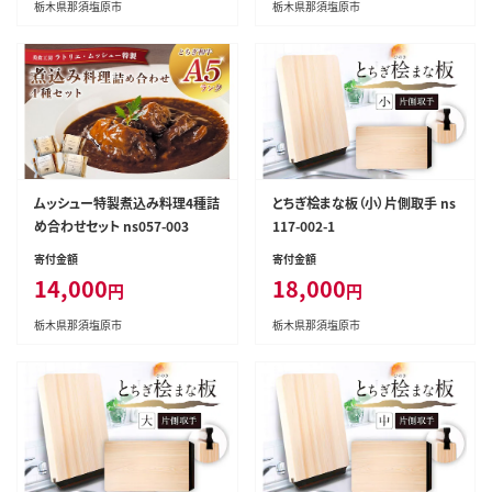
栃木県那須塩原市
栃木県那須塩原市
ムッシュー特製煮込み料理4種詰
とちぎ桧まな板（小）片側取手 ns
め合わせセット ns057-003
117-002-1
寄付金額
寄付金額
14,000
18,000
円
円
栃木県那須塩原市
栃木県那須塩原市