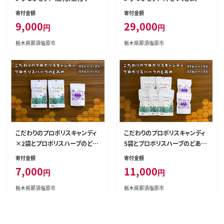
ィップ）【 調味料 栃木県 那須塩
うが、とまと、豆乳、ピリカラごま、
寄付金額
寄付金額
原市 】 ns037-004
ぽんず、豆とやさい、豆乳マヨディ
9,000
29,000
円
円
ップ）【 調味料 栃木県 那須塩原
市 】 ns037-006
栃木県那須塩原市
栃木県那須塩原市
こだわりのプロポリスキャンディ
こだわりのプロポリスキャンディ
×2袋とプロポリスハーブのどあ
5袋とプロポリスハーブのどあめ
め 【 栃木県 那須塩原市 】 ns05
2袋 【 栃木県 那須塩原市 】 ns0
寄付金額
寄付金額
3-001
53-002
7,000
11,000
円
円
栃木県那須塩原市
栃木県那須塩原市