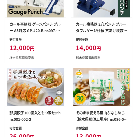
カール事務器 ゲージパンチ ブル
カール事務器 2穴パンチ ブルー
ー A5対応 GP-J20-B ns097-00
ダブルゲージ仕様 穴あけ枚数4
1-3
5枚 SD-WJ45-B ns097-003
寄付金額
寄付金額
12,000
14,000
円
円
栃木県那須塩原市
栃木県那須塩原市
那須餃子100個入ともつ煮セット
そのまま使える里山ぶなしめじ
ns081-002-2
（栃木県那須工場産） ns086-00
1
寄付金額
寄付金額
26,000
13,000
円
円