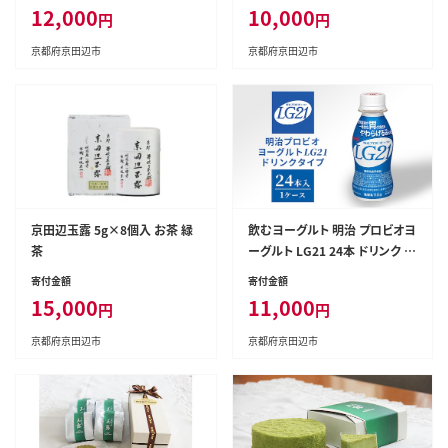
工食品
12,000
10,000
円
円
京都府京田辺市
京都府京田辺市
京田辺玉露 5g×8個入 お茶 緑
飲むヨーグルト 明治 プロビオヨ
茶
ーグルト LG21 24本 ドリンク タ
イプ 乳酸菌 機能性表示食品 ド
寄付金額
寄付金額
リンクヨーグルト ヨーグルトド
15,000
11,000
円
円
リンク ヨーグルト 飲み物 飲料
ジュース 健康食品 健康 ヨーグ
京都府京田辺市
京都府京田辺市
ルト飲料 乳酸菌飲料 乳飲料 冷
蔵 冷蔵配送 京田辺市