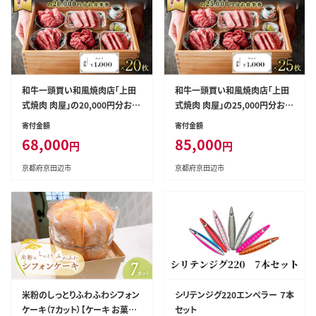
和牛一頭買い和風焼肉店「上田
和牛一頭買い和風焼肉店「上田
式焼肉 肉屋」の20,000円分お食
式焼肉 肉屋」の25,000円分お食
事券
事券
寄付金額
寄付金額
68,000
85,000
円
円
京都府京田辺市
京都府京田辺市
米粉のしっとりふわふわシフォン
シリテンジグ220エンペラー ７本
ケーキ（7カット）【ケーキ お菓子
セット