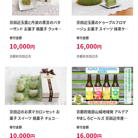
京田辺玉露と丹波の黒豆のバタ
京田辺玉露のドゥーブルフロマ
ーサンド お菓子 焼菓子 クッキ
ージュ お菓子 スイーツ 抹茶ケ
ー チョコレート
ーキ チーズケーキ ケーキ
寄付金額
寄付金額
10,000
16,000
円
円
京都府京田辺市
京都府京田辺市
京田辺のお茶マカロンセット お
京都府南部山城地域発 アルデア
菓子 スイーツ 焼菓子 チョコレ
やましろビールズ 京田辺市産茶
ート
葉や季節のフルーツがつまった
寄付金額
寄付金額
旬のクラフトビール 6本詰め合
10,000
16,000
円
円
わせ お酒 地ビール アルコール