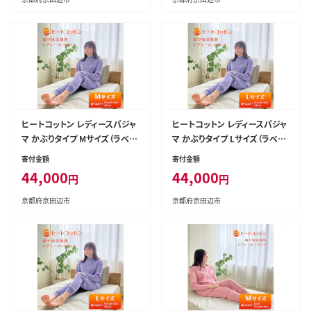
ポーツ 6回 半年 お楽しみ 京都
府 京田辺市
ヒートコットン レディースパジャ
ヒートコットン レディースパジャ
マ かぶりタイプ Mサイズ（ラベン
マ かぶりタイプ Lサイズ（ラベン
ダーブルー、ブラック） ルームウ
ダーブルー、ブラック） ルームウ
寄付金額
寄付金額
エア パジャマ 被る 婦人用 婦人
エア パジャマ 被る 婦人用 婦人
44,000
44,000
円
円
選べる カラー 伸縮性 ニット素
選べる カラー 伸縮性 ニット素
材ブラック
材ラベンダーブルー
京都府京田辺市
京都府京田辺市