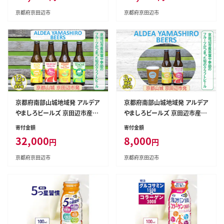
ほうじ茶 緑茶 本場
京都府京田辺市
京都府京田辺市
京都府南部山城地域発 アルデア
京都府南部山城地域発 アルデア
やましろビールズ 京田辺市産茶
やましろビールズ 京田辺市産茶
葉/季節のフルーツがつまった旬
葉や季節のフルーツがつまった
寄付金額
寄付金額
のクラフトビール 12本詰め合わ
旬のクラフトビール 3本詰め合
32,000
8,000
円
円
せ お酒 地ビール アルコール ほ
わせ お酒 地ビール アルコール
うじ茶 緑茶 本場
ほうじ茶 緑茶 本場
京都府京田辺市
京都府京田辺市