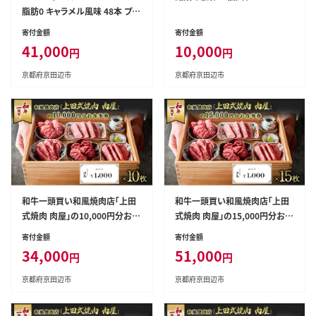
脂肪0 キャラメル風味 48本 プロ
テイン ザバスプロテイン ミルク
寄付金額
寄付金額
プロテイン ドリンク 飲み物 運動
41,000
10,000
円
円
後の水分補給 プロテインドリン
ク 飲みやすい 運動 スポーツ 京
京都府京田辺市
京都府京田辺市
都 京都府 京田辺市
和牛一頭買い和風焼肉店「上田
和牛一頭買い和風焼肉店「上田
式焼肉 肉屋」の10,000円分お食
式焼肉 肉屋」の15,000円分お食
事券
事券
寄付金額
寄付金額
34,000
51,000
円
円
京都府京田辺市
京都府京田辺市