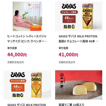
ヒートコットン レディースパジャ
SAVAS ザバス MILK PROTEIN
マ Lサイズ（ピンク、ラベンダーブ
脂肪0 チョコレート風味 48本 プ
ルー） ルームウエア パジャマ 婦
ロテイン ザバスプロテイン ミル
寄付金額
寄付金額
人用 婦人 選べる カラー 伸縮性
クプロテイン ドリンク 飲み物 運
44,000
41,000
円
円
ニット素材ラベンダーブルー
動後の水分補給 プロテインドリ
ンク 飲みやすい 運動 スポーツ
京都府京田辺市
京都府京田辺市
京都 京都府 京田辺市
SAVAS ザバス MILK PROTEIN
銘菓でこ栗 10個入り