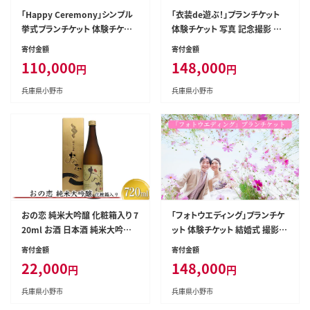
「Happy Ceremony」シンプル
「衣装de遊ぶ！」プランチケット
挙式プランチケット 体験チケット
体験チケット 写真 記念撮影 貸
結婚式 レンタル 衣装 ヘアー メ
衣装 レンタル 友達 家族 撮影 ド
寄付金額
寄付金額
イク ウエディング ウエディング
レス タキシード フォト
110,000
148,000
円
円
ドレス タキシード
兵庫県小野市
兵庫県小野市
おの恋 純米大吟醸 化粧箱入り 7
「フォトウエディング」プランチケ
20ml お酒 日本酒 純米大吟醸
ット 体験チケット 結婚式 撮影
酒
記念撮影 レンタル 衣装 メイク
寄付金額
寄付金額
ヘアー ロケーション撮影 ブライ
22,000
148,000
円
円
ダル
兵庫県小野市
兵庫県小野市