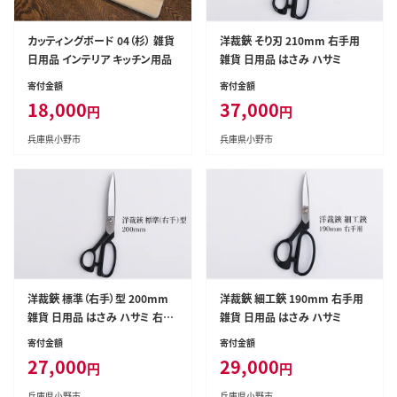
カッティングボード 04（杉） 雑貨
洋裁鋏 そり刃 210mm 右手用
日用品 インテリア キッチン用品
雑貨 日用品 はさみ ハサミ
寄付金額
寄付金額
18,000
37,000
円
円
兵庫県小野市
兵庫県小野市
洋裁鋏 標準（右手）型 200mm
洋裁鋏 細工鋏 190mm 右手用
雑貨 日用品 はさみ ハサミ 右手
雑貨 日用品 はさみ ハサミ
用
寄付金額
寄付金額
27,000
29,000
円
円
兵庫県小野市
兵庫県小野市