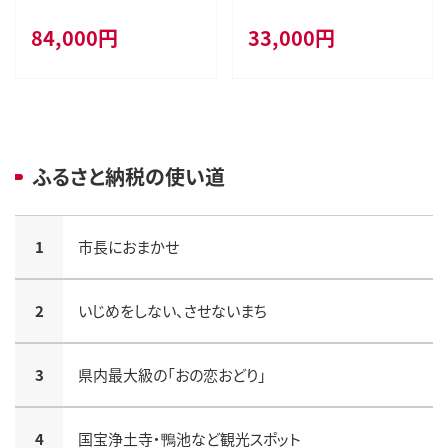
キンボシ 手動芝刈り機 手動 芝
て 便利 出産 お祝い 出産祝い プ
84,000
円
33,000
円
刈り機 リール式芝刈り機 リール
レゼント 防災 ] ベビーグッズ
式 家庭用 ガーデニング 園芸 ガ
ーデニング用品 園芸用品 兵庫
兵庫県 小野市
ふるさと納税の使い道
1
市長におまかせ
2
いじめをしない、させないまち
3
県内最大級の「おの恋おどり」
4
国宝浄土寺・鴨池など観光スポット