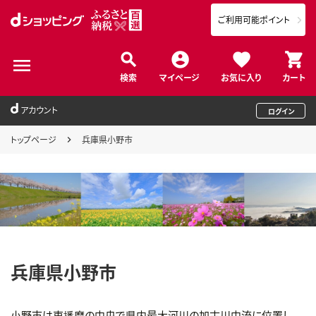
ご利用可能ポイント
検索
マイページ
お気に入り
カート
アカウント
ログイン
トップページ
兵庫県小野市
兵庫県小野市
小野市は東播磨の中央で県内最大河川の加古川中流に位置し、