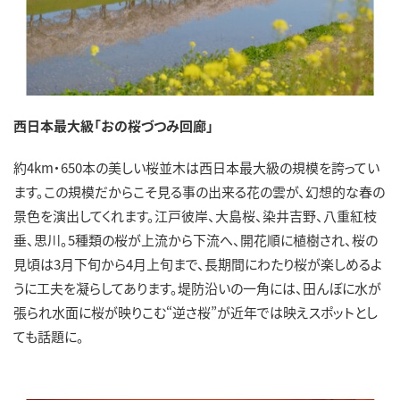
西日本最大級「おの桜づつみ回廊」
約4km・650本の美しい桜並木は西日本最大級の規模を誇ってい
ます。この規模だからこそ見る事の出来る花の雲が、幻想的な春の
景色を演出してくれます。江戸彼岸、大島桜、染井吉野、八重紅枝
垂、思川。5種類の桜が上流から下流へ、開花順に植樹され、桜の
見頃は3月下旬から4月上旬まで、長期間にわたり桜が楽しめるよ
うに工夫を凝らしてあります。堤防沿いの一角には、田んぼに水が
張られ水面に桜が映りこむ“逆さ桜”が近年では映えスポットとし
ても話題に。