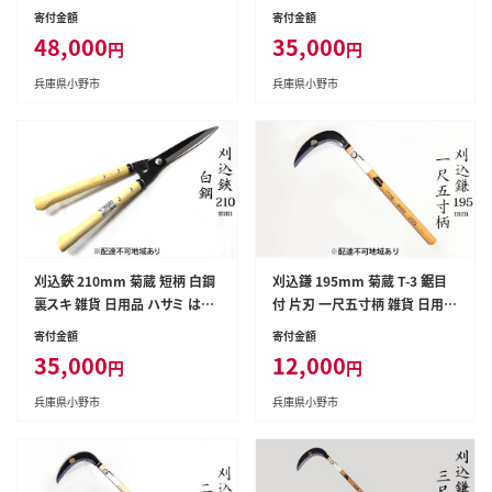
ミ
ミ はさみ
寄付金額
寄付金額
48,000
35,000
円
円
兵庫県小野市
兵庫県小野市
刈込鋏 210mm 菊蔵 短柄 白鋼
刈込鎌 195mm 菊蔵 T-3 鋸目
裏スキ 雑貨 日用品 ハサミ はさ
付 片刃 一尺五寸柄 雑貨 日用品
み
かま
寄付金額
寄付金額
35,000
12,000
円
円
兵庫県小野市
兵庫県小野市