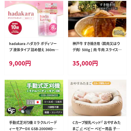
hadakara ハダカラ ボディソー
神戸牛 すき焼き用 （肩肉又はウ
プ 液体タイプ 詰め替え 360ml
デ肉） 500g [ 肉 牛肉 スライス
×10袋 ボディーソープ フレッシ
すき焼き しゃぶしゃぶ ヘルシー
9,000
円
35,000
円
ュフローラルの香り 日用品 消耗
肩 ロース ウデ すきやき 神戸ビ
品 バス用品 大容量 いい 匂い
ーフ ブランド牛 冷蔵 兵庫県 小
ボディ 保湿 LION ライオン 液体
野市 ]
石鹸 石鹸 兵庫 兵庫県 小野市
手動式芝刈り機 ミラクルバーデ
Cカーブ授乳ベッド「 おやすみた
ィーモアーDX GSB-2000MDX
まご 」[ ベビー ベビー用品 子育