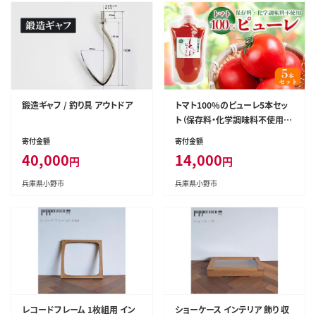
鍛造ギャフ / 釣り具 アウトドア
トマト100%のピューレ5本セッ
ト（保存料・化学調味料不使用）
加工食品 野菜 保存料不使用
寄付金額
寄付金額
40,000
14,000
円
円
兵庫県小野市
兵庫県小野市
レコードフレーム 1枚組用 イン
ショーケース インテリア 飾り 収