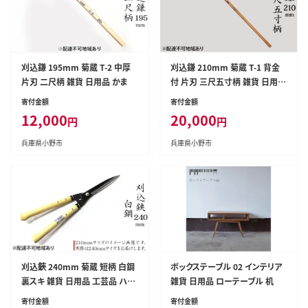
刈込鎌 195mm 菊蔵 T-2 中厚
刈込鎌 210mm 菊蔵 T-1 背金
片刃 二尺柄 雑貨 日用品 かま
付 片刃 三尺五寸柄 雑貨 日用品
工芸品 かま
寄付金額
寄付金額
12,000
20,000
円
円
兵庫県小野市
兵庫県小野市
刈込鋏 240mm 菊蔵 短柄 白鋼
ボックステーブル 02 インテリア
裏スキ 雑貨 日用品 工芸品 ハサ
雑貨 日用品 ローテーブル 机
ミ はさみ
寄付金額
寄付金額