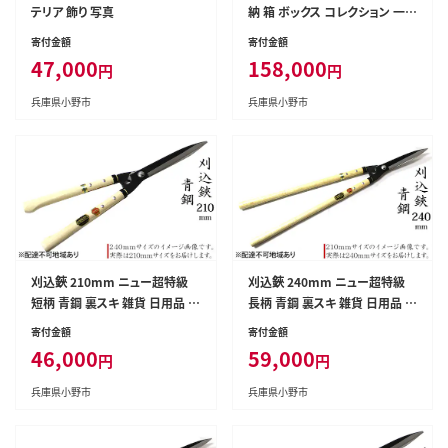
テリア 飾り 写真
納 箱 ボックス コレクション 一
級家具製作技能士 資格 職人 デ
寄付金額
寄付金額
ザイン オリジナル家具 オーダー
47,000
158,000
円
円
家具
兵庫県小野市
兵庫県小野市
刈込鋏 210mm ニュー超特級
刈込鋏 240mm ニュー超特級
短柄 青鋼 裏スキ 雑貨 日用品 工
長柄 青鋼 裏スキ 雑貨 日用品 工
芸品 ハサミ はさみ
芸品 ハサミ はさみ
寄付金額
寄付金額
46,000
59,000
円
円
兵庫県小野市
兵庫県小野市