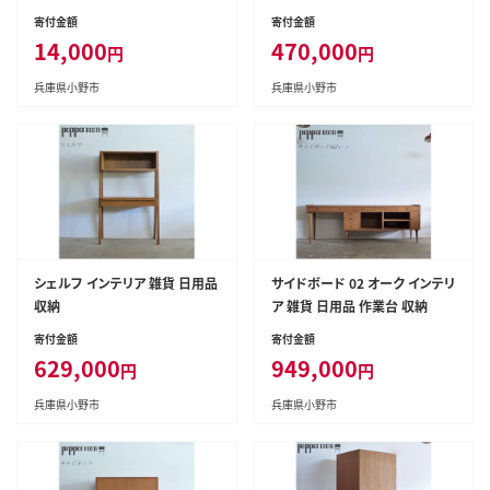
工芸品 伝統技術 高級炭素鋼
寄付金額
寄付金額
14,000
470,000
円
円
兵庫県小野市
兵庫県小野市
シェルフ インテリア 雑貨 日用品
サイドボード 02 オーク インテリ
収納
ア 雑貨 日用品 作業台 収納
寄付金額
寄付金額
629,000
949,000
円
円
兵庫県小野市
兵庫県小野市