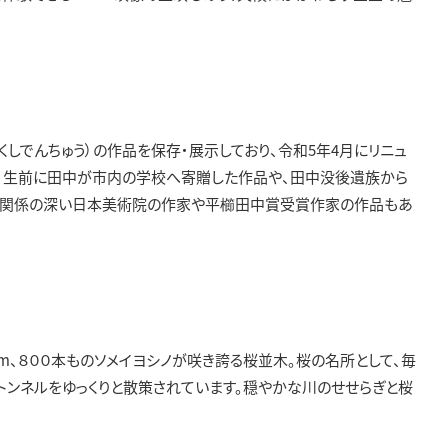
しでんちゅう）の作品を保存・展示しており、令和5年4月にリニュ
は、生前に田中が市内の学校へ寄贈した作品や、田中没後遺族から
と関係の深い日本美術院の作家や平櫛田中賞受賞作家の作品もあ
m、８００本ものソメイヨシノが咲き誇る桜並木。桜の名所として、毎
トンネルをゆっくりと散策されています。穏やかな川のせせらぎと桜