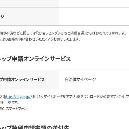
ージ
期や不備などに関しては「dショッピングふるさと納税百選」からはお答えできかねます。
記より直接お問い合わせいただくようお願いいたします。
トップ申請オンラインサービス
プ申請
オンラインサービス
自治体マイページ
ジ（
https://mypg.jp/
）および、マイナポータルアプリ（※ダウンロードが必要です）から
とも可能です。
PC、スマートフォン
トップ特例申請書類の送付先