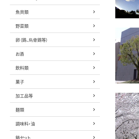
魚貝類
野菜類
卵（鶏、烏骨鶏等）
お酒
飲料類
菓子
加工品等
麺類
調味料・油
鍋セット