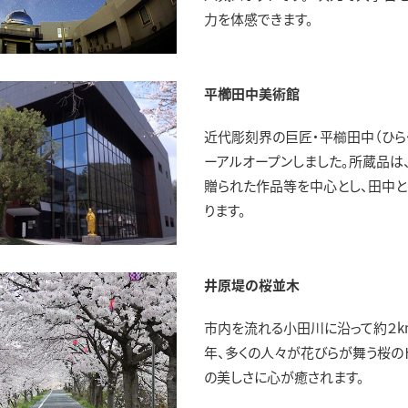
力を体感できます。
平櫛田中美術館
近代彫刻界の巨匠・平櫛田中（ひらく
ーアルオープンしました。所蔵品
贈られた作品等を中心とし、田中
ります。
井原堤の桜並木
市内を流れる小田川に沿って約２k
年、多くの人々が花びらが舞う桜の
の美しさに心が癒されます。