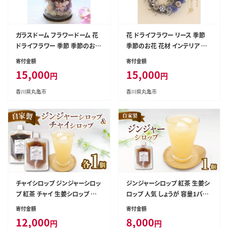
ガラスドーム フラワードーム 花
花 ドライフラワー リース 季節
ドライフラワー 季節 季節のお花
季節のお花 花材 インテリア 雑
花材 インテリア 雑貨 おしゃれ
貨 おしゃれ かわいい 可愛い 植
寄付金額
寄付金額
かわいい 可愛い 植物 グリーン
物 グリーン ブーケ スワッグ ガー
15,000
15,000
円
円
ブーケ スワッグ ガーランド 記念
ランド 記念日 贈り物 プレゼント
日 贈り物 プレゼント ギフト 香川
ギフト 香川県 丸亀市
香川県丸亀市
香川県丸亀市
県 丸亀市
チャイシロップ ジンジャーシロッ
ジンジャーシロップ 紅茶 生姜シ
プ 紅茶 チャイ 生姜シロップ 人
ロップ 人気 しょうが 容量1パッ
気 しょうが ティー 美味しい シロ
ク 美味しい シロップ 辛口 スパ
寄付金額
寄付金額
ップ 辛口 スパイシー 国産生姜
イシー 高知県産生姜 本格的 簡
12,000
8,000
円
円
本格的 簡単 自家製 手作り こだ
単 おしゃれ 自家製 手作り こだ