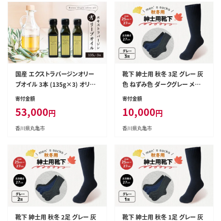
香川県 丸亀市 瀬戸内オリーブ
戸内オリーブ園
園
国産 エクストラバージンオリー
靴下 紳士用 秋冬 3足 グレー 灰
ブオイル 3本 (135g×3) オリー
色 ねずみ色 ダークグレー メン
ブオイル オリーブ オリーブ油 料
ズ セット ソックス 厚手 あったか
寄付金額
寄付金額
理油 調味料 食用油 ドレッシン
い ビジネス オフィス スポーツ
53,000
10,000
円
円
グ サラダ ピザ パスタ スパゲッテ
アウトドア 運動 ファッション ル
ィ カルパッチョ 刺身 ギフト お取
ームソックス おしゃれ 香川県 丸
香川県丸亀市
香川県丸亀市
り寄せ グルメ 香川県 丸亀市 瀬
亀市
戸内オリーブ園
靴下 紳士用 秋冬 2足 グレー 灰
靴下 紳士用 秋冬 1足 グレー 灰