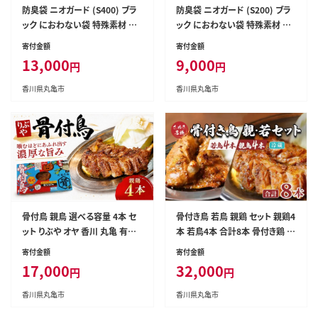
防臭袋 ニオガード (S400) ブラ
防臭袋 ニオガード (S200) ブラ
ック におわない袋 特殊素材 防
ック におわない袋 特殊素材 防
臭力 NIOGUARD 大倉工業 国
臭力 NIOGUARD 大倉工業 国
寄付金額
寄付金額
内製造 赤ちゃん オムツ袋 ペット
内製造 赤ちゃん オムツ袋 ペット
13,000
9,000
円
円
いぬ ネコ 砂 ウンチ トイレ シー
いぬ ネコ 砂 ウンチ トイレ シー
ツ 生ごみ ゴミ箱 消臭 ゴミ袋 防
ツ 生ごみ ゴミ箱 消臭 ゴミ袋 防
香川県丸亀市
香川県丸亀市
災 香川県 丸亀市
災 香川県 丸亀市
骨付鳥 親鳥 選べる容量 4本 セ
骨付き鳥 若鳥 親鶏 セット 親鶏4
ット りぶや オヤ 香川 丸亀 有名
本 若鳥4本 合計8本 骨付き鶏 鶏
店 人気 冷蔵 冷凍 からあげ ラン
肉 鶏 チキン レッグ ローストチキ
寄付金額
寄付金額
キング スパイス 骨付鶏 骨付き鳥
ン 国産 惣菜 焼鳥 焼き鳥 骨付鳥
17,000
32,000
円
円
チキン ローストチキン チキンレ
とりにく 惣菜 おかず おつまみ 酒
ッグ 鶏肉 鳥肉 とりにく 肉 通販
の肴 ビール ハイボール ワイン
香川県丸亀市
香川県丸亀市
お取り寄せ グルメ 個包装 小分
焼酎 チューハイ ウイスキー 酒