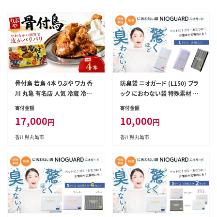
骨付鳥 若鳥 4本 りぶや ワカ 香
防臭袋 ニオガード (L150) ブラ
川 丸亀 有名店 人気 冷蔵 冷凍
ック におわない袋 特殊素材 防
からあげ ランキング スパイス 骨
臭力 NIOGUARD 大倉工業 国
寄付金額
寄付金額
付鶏 骨付き鳥 チキン ローストチ
内製造 赤ちゃん オムツ袋 ペット
17,000
10,000
円
円
キン チキンレッグ 鶏肉 鳥肉 とり
いぬ ネコ 砂 ウンチ トイレ シー
にく 肉 通販 お取り寄せ グルメ
ツ 生ごみ ゴミ箱 消臭 ゴミ袋 防
香川県丸亀市
香川県丸亀市
個包装 小分け 送料無料 香川県
災 香川県 丸亀市
丸亀市 オンリーワン