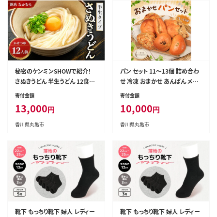
け 送料無料 香川県 丸亀市 オン
アルコール 日本酒
リーワン
秘密のケンミンSHOWで紹介！
パン セット 11～13個 詰め合わ
さぬきうどん 半生うどん 12食セ
せ 冷凍 おまかせ あんぱん メロ
ット 行列のできる 丸亀の銘店 な
ンパン クリームパン 惣菜パン 菓
寄付金額
寄付金額
かむらうどん うどん 饂飩 小麦
子パン 小麦 酵母 小麦の風Com
13,000
10,000
円
円
塩 さば 鯖 かけうどん 詰め合わ
pania パンセット ベーカリー 朝
せ 讃岐うどん 半生 麺 麺類 めん
食 朝ごはん サンドイッチ カスタ
香川県丸亀市
香川県丸亀市
つゆ うどんセット さぬき 讃岐 香
ード スイーツ おやつ 紅茶 コー
川県 丸亀 丸亀市
ヒー 香川県 丸亀市
靴下 もっちり靴下 婦人 レディー
靴下 もっちり靴下 婦人 レディー