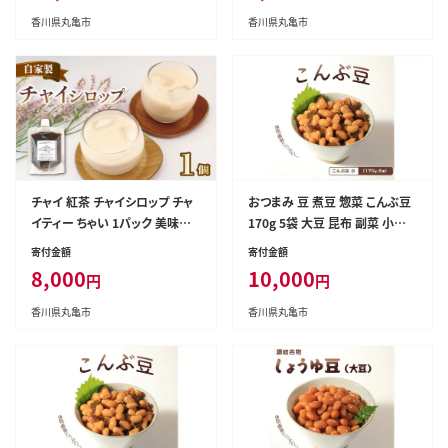
わり スパイス 炭酸水 香り 素材
わり スパイス 炭酸水 香り 素材
香川県丸亀市
香川県丸亀市
安心 濃縮 香川県 丸亀市
安心 濃縮 香川県 丸亀市
チャイ 紅茶 チャイシロップ チャ
おつまみ 豆 煮豆 惣菜 こんぶ豆
イティー ちゃい 1パック 美味し
170g 5袋 大豆 昆布 副菜 小鉢
い シロップ 本格的 簡単 おしゃ
おかず 豆類 しょうゆ 豆 郷土料
寄付金額
寄付金額
れ 自家製 手作り こだわり スパ
理 ご当地 ギフト 白米 おにぎり
8,000
10,000
円
円
イス 生姜 香り 素材 安心 茶葉 牛
つまみ 肴 酒 ビール 日本酒 四国
乳 濃縮 お茶 ティー ティータイ
讃岐 香川県 丸亀市
香川県丸亀市
香川県丸亀市
ム 香川県 丸亀市