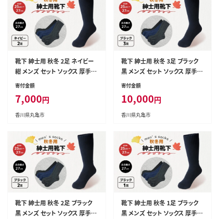
靴下 紳士用 秋冬 2足 ネイビー
靴下 紳士用 秋冬 3足 ブラック
紺 メンズ セット ソックス 厚手
黒 メンズ セット ソックス 厚手
あったかい ビジネス オフィス ス
あったかい ビジネス オフィス ス
寄付金額
寄付金額
ポーツ アウトドア 運動 ファッシ
ポーツ アウトドア 運動 ファッシ
7,000
10,000
円
円
ョン ルームソックス おしゃれ 香
ョン ルームソックス おしゃれ 香
川県 丸亀市
川県 丸亀市
香川県丸亀市
香川県丸亀市
靴下 紳士用 秋冬 2足 ブラック
靴下 紳士用 秋冬 1足 ブラック
黒 メンズ セット ソックス 厚手
黒 メンズ セット ソックス 厚手