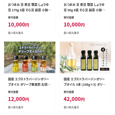
おつまみ 豆 煮豆 惣菜 しょうゆ
おつまみ 豆 煮豆 惣菜 しょうゆ
豆 170g 5袋 そら豆 副菜 小鉢
豆 90g 8袋 そら豆 副菜 小鉢 お
おかず 豆類 しょうゆ 豆 郷土料
かず 豆類 しょうゆ 豆 郷土料理
寄付金額
寄付金額
理 ご当地 ギフト 白米 おにぎり
ご当地 ギフト 白米 おにぎり つま
10,000
10,000
円
円
つまみ 肴 酒 ビール 日本酒 四国
み 肴 酒 ビール 日本酒 四国 讃
讃岐 香川県 丸亀市
岐 香川県 丸亀市
香川県丸亀市
香川県丸亀市
国産 エクストラバージンオリー
国産 エクストラバージンオリー
ブオイル オリーブ果実酢 お試し
ブオイル 3本 (108g×3) オリー
4本セットオリーブオイル オリー
ブオイル オリーブ オリーブ油 料
寄付金額
寄付金額
ブ オリーブ油 料理油 調味料 食
理油 調味料 食用油 ドレッシン
12,000
42,000
円
円
用油 ドレッシング サラダ ピザ
グ サラダ ピザ パスタ スパゲッテ
パスタ スパゲッティ カルパッチ
ィ カルパッチョ 刺身 ギフト お取
香川県丸亀市
香川県丸亀市
ョ 刺身 ギフト お取り寄せ グルメ
り寄せ グルメ 香川県 丸亀市 瀬