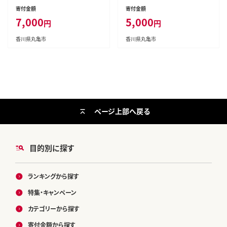
あったかい ビジネス オフィス ス
あったかい ビジネス オフィス ス
寄付金額
寄付金額
ポーツ アウトドア 運動 ファッシ
ポーツ アウトドア 運動 ファッシ
7,000
5,000
円
円
ョン ルームソックス おしゃれ 香
ョン ルームソックス おしゃれ 香
川県 丸亀市
川県 丸亀市
香川県丸亀市
香川県丸亀市
ページ上部へ戻る
目的別に探す
ランキングから探す
特集・キャンペーン
カテゴリーから探す
寄付金額から探す