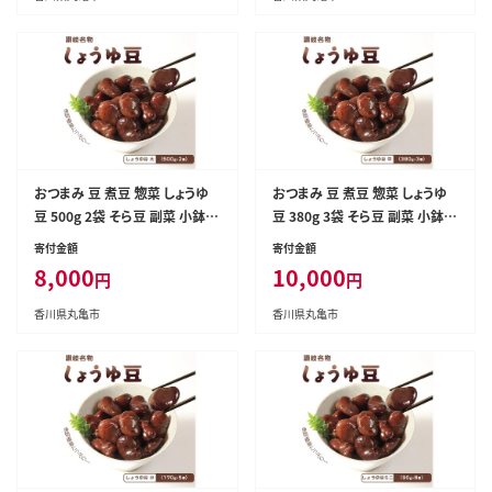
川県 丸亀市
おつまみ 豆 煮豆 惣菜 しょうゆ
おつまみ 豆 煮豆 惣菜 しょうゆ
豆 500g 2袋 そら豆 副菜 小鉢
豆 380g 3袋 そら豆 副菜 小鉢
おかず 豆類 しょうゆ 豆 郷土料
おかず 豆類 しょうゆ 豆 郷土料
寄付金額
寄付金額
理 ご当地 ギフト 白米 おにぎり
理 ご当地 ギフト 白米 おにぎり
8,000
10,000
円
円
つまみ 肴 酒 ビール 日本酒 四国
つまみ 肴 酒 ビール 日本酒 四国
讃岐 香川県 丸亀市
讃岐 香川県 丸亀市
香川県丸亀市
香川県丸亀市