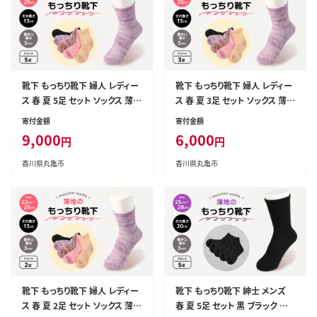
靴下 もっちり靴下 婦人 レディー
靴下 もっちり靴下 婦人 レディー
ス 春 夏 5足 セット ソックス 薄
ス 春 夏 3足 セット ソックス 薄
手 蒸れない 爽やか もっちり 靴
手 蒸れない 爽やか もっちり 靴
寄付金額
寄付金額
下 くつした くつ下 ソックス 足元
下 くつした くつ下 ソックス 足元
9,000
6,000
円
円
ビジネス シンプル カジュアル お
ビジネス シンプル カジュアル お
しゃれ かわいい 履き心地 日常
しゃれ かわいい 履き心地 日常
香川県丸亀市
香川県丸亀市
プレゼント 贈り物 日本製 香川県
プレゼント 贈り物 日本製 香川県
丸亀市
丸亀市
靴下 もっちり靴下 婦人 レディー
靴下 もっちり靴下 紳士 メンズ
ス 春 夏 2足 セット ソックス 薄
春 夏 5足 セット 黒 ブラック ソッ