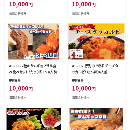
10,000
10,000
円
円
福岡県行橋市
福岡県行橋市
AS-006 2種のサムギョプサル食
AS-007 行列のできる チーズタ
べ比べセット！たっぷり3～4人前
ッカルビ！たっぷり4人前
寄付金額
寄付金額
10,000
10,000
円
円
福岡県行橋市
福岡県行橋市