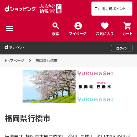
ご利用可能ポイント
検索
マイページ
お気に入り
カート
アカウント
ログイン
トップページ
福岡県行橋市
福岡県行橋市
行橋市は、福岡県東部に位置し、今川、長峡川、祓川の3本の川が