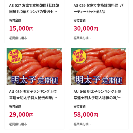
AS-027 お家で本格韓国料理！韓
AS-029 お家で本格韓国料理！パ
国風もつ鍋とキンパの贅沢セッ
ーティーセット全8品
ト
寄付金額
寄付金額
15,000
30,000
円
円
福岡県行橋市
福岡県行橋市
AU-039 明太子ランキング上位
AU-040 明太子ランキング上位
常連★明太子職人秘伝の味/辛
常連★明太子職人秘伝の味/辛
子明太子定期便【3ヶ月連続お届
子明太子定期便【6ヶ月連続お届
寄付金額
寄付金額
け】
け】
29,000
58,000
円
円
福岡県行橋市
福岡県行橋市