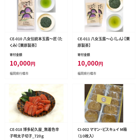
CE-010 八女伝統本玉露～匠（た
CE-011 八女玉露～心（しん）【栗
くみ）【栗原製茶】
原製茶】
寄付金額
寄付金額
10,000
10,000
円
円
福岡県行橋市
福岡県行橋市
CE-018 博多紀久屋_無着色辛
CI-002 ママン・ビスキュイ M箱
子明太子切子_720ｇ
（１０枚入）