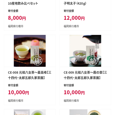
10産地飲み比べセット
子明太子（420ｇ）
寄付金額
寄付金額
8,000
12,000
円
円
福岡県行橋市
福岡県行橋市
CE-008 元祖八女茶～最高峰【三
CE-009 元祖八女茶～霧の章【三
十四代・太郎五郎久家茶園】
十四代・太郎五郎久家茶園】
寄付金額
寄付金額
10,000
10,000
円
円
福岡県行橋市
福岡県行橋市