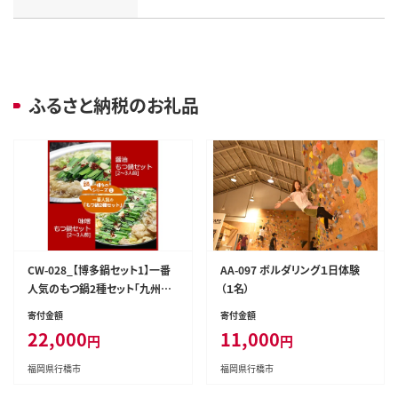
ふるさと納税のお礼品
CW-028_【博多鍋セット1】一番
AA-097 ボルダリング１日体験
人気のもつ鍋2種セット「九州醤
（１名）
油もつ鍋」と「九州味噌もつ鍋」4
寄付金額
寄付金額
～6人前
22,000
11,000
円
円
福岡県行橋市
福岡県行橋市