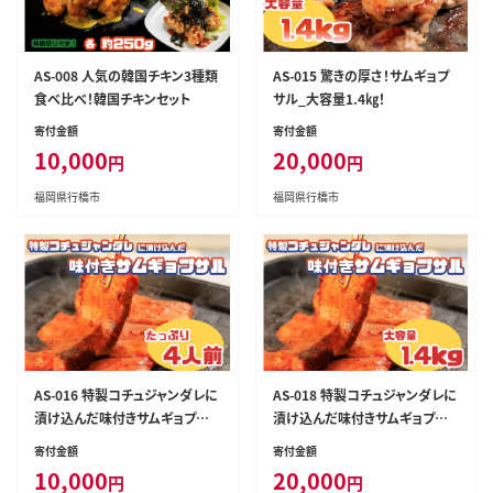
AS-008 人気の韓国チキン3種類
AS-015 驚きの厚さ！サムギョプ
食べ比べ！韓国チキンセット
サル_大容量1.4㎏！
寄付金額
寄付金額
10,000
20,000
円
円
福岡県行橋市
福岡県行橋市
AS-016 特製コチュジャンダレに
AS-018 特製コチュジャンダレに
漬け込んだ味付きサムギョプサ
漬け込んだ味付きサムギョプサ
ル！たっぷり4人前
ル 大容量1.4㎏!
寄付金額
寄付金額
10,000
20,000
円
円