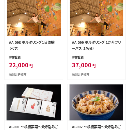
AA-098 ボルダリング１日体験
AA-099 ボルダリング １か月フリ
（ペア）
ーパス（1名分）
寄付金額
寄付金額
22,000
37,000
円
円
福岡県行橋市
福岡県行橋市
AI-001 ～根根菜菜～炊き込みご
AI-002 ～根根菜菜～炊き込みご