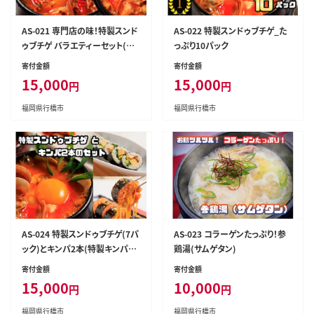
AS-021 専門店の味！特製スンド
AS-022 特製スンドゥブチゲ_た
ゥブチゲ バラエティーセット(計9
っぷり10パック
パック)
寄付金額
寄付金額
15,000
15,000
円
円
福岡県行橋市
福岡県行橋市
AS-024 特製スンドゥブチゲ(7パ
AS-023 コラーゲンたっぷり！参
ック)とキンパ2本(特製キンパ1
鶏湯(サムゲタン)
本・チーズキンパ1本)のセット
寄付金額
寄付金額
15,000
10,000
円
円
福岡県行橋市
福岡県行橋市