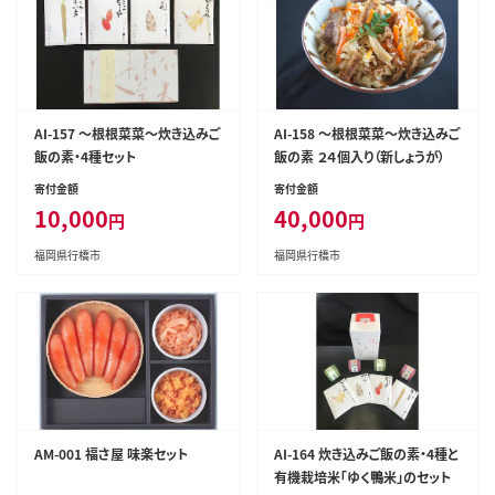
AI-157 ～根根菜菜～炊き込みご
AI-158 ～根根菜菜～炊き込みご
飯の素・4種セット
飯の素 ２４個入り（新しょうが）
寄付金額
寄付金額
10,000
40,000
円
円
福岡県行橋市
福岡県行橋市
AM-001 福さ屋 味楽セット
AI-164 炊き込みご飯の素・4種と
有機栽培米「ゆく鴨米」のセット