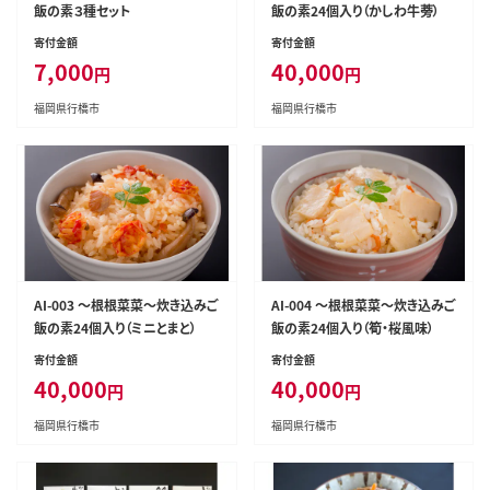
飯の素３種セット
飯の素24個入り（かしわ牛蒡）
寄付金額
寄付金額
7,000
40,000
円
円
福岡県行橋市
福岡県行橋市
AI-003 ～根根菜菜～炊き込みご
AI-004 ～根根菜菜～炊き込みご
飯の素24個入り（ミニとまと）
飯の素24個入り（筍・桜風味）
寄付金額
寄付金額
40,000
40,000
円
円
福岡県行橋市
福岡県行橋市