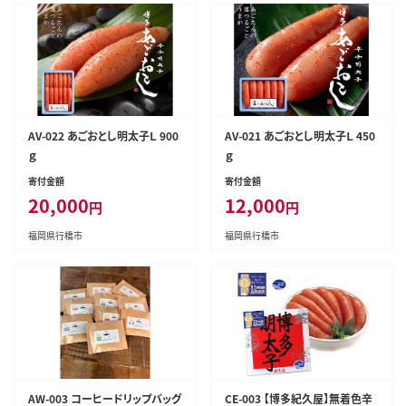
AV-022 あごおとし明太子Ｌ 900
AV-021 あごおとし明太子Ｌ 450
ｇ
ｇ
寄付金額
寄付金額
20,000
12,000
円
円
福岡県行橋市
福岡県行橋市
AW-003 コーヒードリップバッグ
CE-003 【博多紀久屋】無着色辛