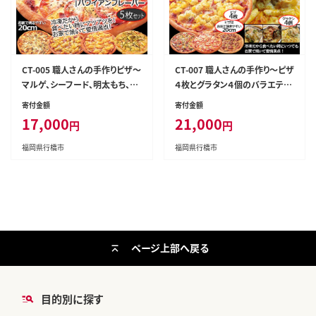
CT-005 職人さんの手作りピザ～
CT-007 職人さんの手作り～ピザ
マルゲ、シーフード、明太もち、ポ
４枚とグラタン４個のバラエティ
テト、ハワイアンの５枚セット～
セット～
寄付金額
寄付金額
17,000
21,000
円
円
福岡県行橋市
福岡県行橋市
ページ上部へ戻る
目的別に探す