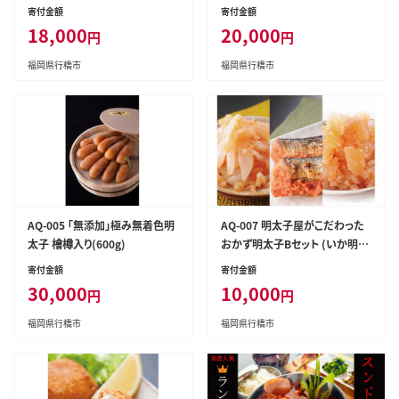
寄付金額
寄付金額
18,000
20,000
円
円
福岡県行橋市
福岡県行橋市
AQ-005 「無添加」極み無着色明
AQ-007 明太子屋がこだわった
太子 檜樽入り(600g)
おかず明太子Bセット (いか明太
子・数の子明太子・いわし明太
寄付金額
寄付金額
子)
30,000
10,000
円
円
福岡県行橋市
福岡県行橋市