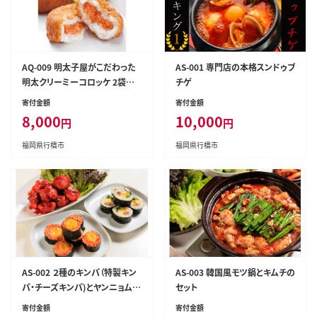
AQ-009 明太子屋がこだわった
AS-001 専門店の本格スンドゥブ
明太クリーミーコロッケ 2袋セッ
チゲ
ト
寄付金額
寄付金額
8,000
10,000
円
円
福岡県行橋市
福岡県行橋市
AS-002 ２種のキンパ（特製キン
AS-003 韓国風モツ鍋とキムチの
パ・チーズキンパ)とヤンニョムチ
セット
キン2パックのお家で本格韓流ご
寄付金額
寄付金額
はんセット