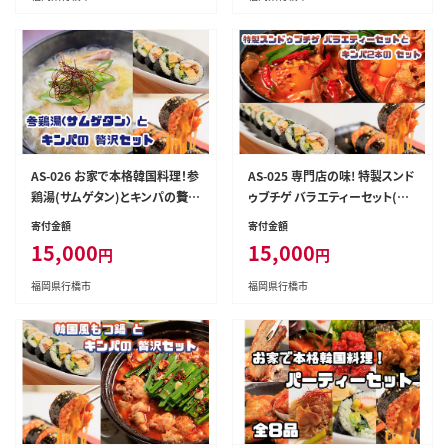
AS-026 お家で本格韓国料理！参
AS-025 専門店の味! 特製スンド
鶏湯(サムゲタン)とキンパの贅沢
ゥブチゲ バラエティーセット(６
セット
パック)とキンパ2本(特製キンパ
寄付金額
寄付金額
1本・チーズキンパ1本)のセット
15,000
15,000
円
円
福岡県行橋市
福岡県行橋市