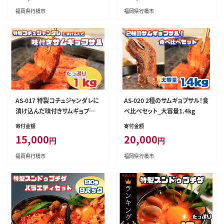
福岡県行橋市
福岡県行橋市
AS-017 特製コチュジャンダレに
AS-020 2種のサムギョプサル！食
漬け込んだ味付きサムギョプサ
べ比べセット_大容量1.4kg
ル たっぷり１㎏
寄付金額
寄付金額
15,000
20,000
円
円
福岡県行橋市
福岡県行橋市