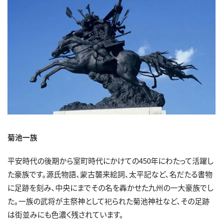
菊池一族
平安時代の後期から室町時代にかけての450年にわたって活躍し
た豪族です。源氏物語、蒙古襲来絵詞、太平記など、名だたる書物
に足跡を刻み、中央にまでその名を轟かせた九州の一大豪族でし
た。一族の武将が主祭神として祀られた菊池神社など、その足跡
は街並みにも色濃く残されています。