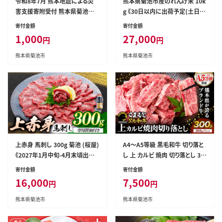
令和8年7月 熊本地震による災
熊本県菊池市産のれんげ米 10k
害支援寄附受付 熊本県菊池市
g 《30日以内に出荷予定(土日祝
（返礼品はありません）---kikuch
除く)》 精米方法 玄米 お米 レン
寄付金額
寄付金額
i_sgs_1000_kihu---
ゲ米 熊本県産 九州産 送料無料-
1,000
27,000
円
円
--313-5001---
熊本県菊池市
熊本県菊池市
上赤身 馬刺し 300g 菊池 (桜屋)
A4～A5等級 黒毛和牛 切り落と
《2027年1月中旬-4月末頃出荷》
し 上 カルビ 焼肉 切り落とし 30
熊本県 菊池市 肉 馬肉 馬さし 赤
0g《7-14日以内に出荷予定(土
寄付金額
寄付金額
身 刺身 送料無料---114-5014---
日祝除く)》くまもと黒毛和牛 熊
16,000
7,500
円
円
本県 菊池市 上カルビ 焼肉用 黒
毛和牛 焼肉 肉 お肉 和牛 A5 A4
熊本県菊池市
熊本県菊池市
小分け---300-5257---