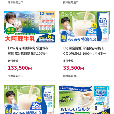
熊本県 菊池市 牛乳 乳飲料 乳性
熊本県 菊池市 牛乳 乳飲料 乳性
熊本県菊池市
熊本県菊池市
飲料 ドリンク 飲み物 飲料 セッ
飲料 ドリンク 飲み物 飲料 セッ
ト ロングライフ 熊本県産---001
ト ロングライフ 熊本県産---001
6-3003---
6-3006---
【12ヶ月定期便】牛乳 常温保存
【3ヶ月定期便】常温保存可能 ら
可能 成分無調整 生乳100％使
くのう特濃4.3 1000ml × 6本
用 大阿蘇牛乳 紙パック 1000m
計18本 合同会社たべたせいか
寄付金額
寄付金額
l×6本 計72本 合同会社たべた
《申込月の翌月から出荷開始》熊
133,500
33,500
円
円
せいか《申込月の翌月から出荷
本県 菊池市 紙パック 牛乳 特濃
開始》熊本県 菊池市 牛乳 乳飲
飲料 らくのうマザーズ 乳飲料
熊本県菊池市
熊本県菊池市
料 乳性飲料 ドリンク 飲み物 飲
乳性飲料 ロングライフ 常温保存
料 セット ロングライフ 熊本県
長期保存 熊本県産---0016-302
産---0016-3012---
9---