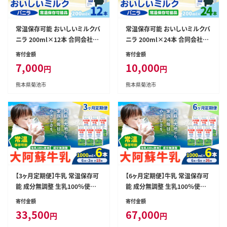
常温保存可能 おいしいミルクバ
常温保存可能 おいしいミルクバ
ニラ 200ml×12本 合同会社た
ニラ 200ml×24本 合同会社た
べたせいか《30日以内に出荷予
べたせいか《30日以内に出荷予
寄付金額
寄付金額
定(土日祝除く)》熊本県 菊池市
定(土日祝除く)》熊本県 菊池市
7,000
10,000
円
円
牛乳 乳果オリゴ糖 バニラ風味
牛乳 乳果オリゴ糖 バニラ風味
乳飲料 おやつ ジュース ドリンク
乳飲料 おやつ ジュース ドリンク
熊本県菊池市
熊本県菊池市
長期間保存 熊本県産 国産 九州-
長期間保存 熊本県産 国産 九州-
--016-2616---
--016-2617---
【3ヶ月定期便】牛乳 常温保存可
【6ヶ月定期便】牛乳 常温保存可
能 成分無調整 生乳100％使用
能 成分無調整 生乳100％使用
大阿蘇牛乳 紙パック 1000ml×
大阿蘇牛乳 紙パック 1000ml×
寄付金額
寄付金額
6本 計18本 合同会社たべたせい
6本 計36本 合同会社たべたせい
33,500
67,000
円
円
か《申込月の翌月から出荷開始》
か《申込月の翌月から出荷開始》