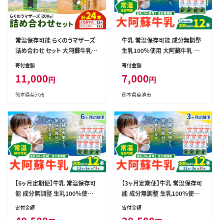
常温保存可能 らくのうマザーズ
牛乳 常温保存可能 成分無調整
詰め合わせ セット 大阿蘇牛乳 ＆
生乳100％使用 大阿蘇牛乳 紙
カフェ・オ・レ 200ml×12本ずつ
パック 200ml×12本 合同会社
寄付金額
寄付金額
計24本 合同会社たべたせいか
たべたせいか《30日以内に出荷
11,000
7,000
円
円
《30日以内に出荷予定(土日祝除
予定(土日祝除く)》熊本県 菊池
く)》熊本県 菊池市 大阿蘇牛乳
市 牛乳 乳飲料 乳性飲料 ドリン
熊本県菊池市
熊本県菊池市
カフェオレ 乳飲料 乳性飲料 らく
ク 飲み物 飲料 セット ロングラ
のうマザーズ ドリンク---016-15
イフ 熊本県産---016-2636---
16---
【6ヶ月定期便】牛乳 常温保存可
【3ヶ月定期便】牛乳 常温保存可
能 成分無調整 生乳100％使用
能 成分無調整 生乳100％使用
大阿蘇牛乳 紙パック 200ml×1
大阿蘇牛乳 紙パック 200ml×1
寄付金額
寄付金額
2本 計72本 合同会社たべたせい
2本 計36本 合同会社たべたせい