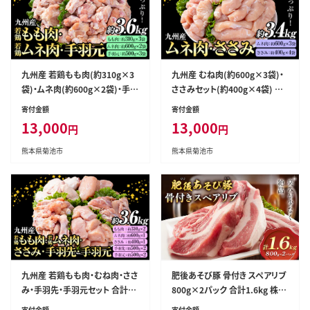
九州産 若鶏もも肉(約310g×3
九州産 むね肉(約600g×3袋)・
袋)・ムネ肉(約600g×2袋)・手羽
ささみセット(約400g×4袋) 合
元セット(約500g×3袋) 合計約
計約3.4kg《30日以内に出荷予
寄付金額
寄付金額
3.6kg《30日以内に出荷予定(土
定(土日祝除く)》---146-1318---
13,000
13,000
円
円
日祝除く)》---146-1315---
熊本県菊池市
熊本県菊池市
九州産 若鶏もも肉・むね肉・ささ
肥後あそび豚 骨付き スペアリブ
み・手羽先・手羽元セット 合計約
800g×2パック 合計1.6kg 株式
3.6kg《30日以内に出荷予定(土
会社さつま屋産業 ぶた ブタ 豚
寄付金額
寄付金額