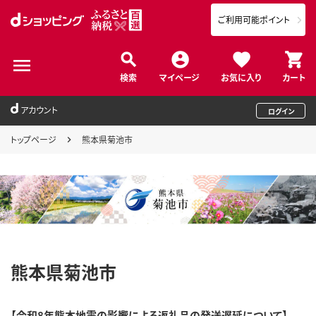
ご利用可能ポイント
検索
マイページ
お気に入り
カート
アカウント
ログイン
トップページ
熊本県菊池市
熊本県菊池市
【令和8年熊本地震の影響による返礼品の発送遅延について】