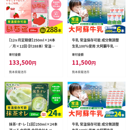
【12ヶ月定期便】250ml×24本
牛乳 常温保存可能 成分無調整
／月×12回（計288本） 常温保
生乳100％使用 大阿蘇牛乳 紙
存可能 いちご 合同会社たべたせ
パック 1000ml×6本 合同会社
寄付金額
寄付金額
いか《お申し込みの翌月から出
たべたせいか《30日以内に出荷
133,500
11,500
円
円
荷》 いちごミルク いちご果汁 苺
予定(土日祝除く)》熊本県 菊池
イチゴ 牛乳 乳飲料 ジュース ド
市 牛乳 乳飲料 乳性飲料 ドリン
熊本県菊池市
熊本県菊池市
リンク 熊本県産 国産 九州 熊本
ク 飲み物 飲料 セット ロングラ
県 菊池市 送料無料---0016-311
イフ 熊本県産---016-1503---
2---
抹茶・オ・レ 【1回】250ml×24本
牛乳 常温保存可能 成分無調整