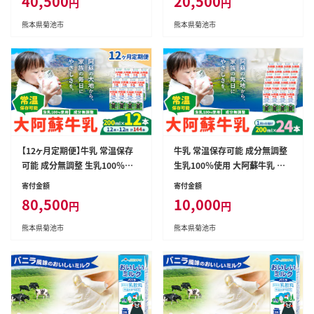
40,500
20,500
円
円
か《申込月の翌月から出荷開始》
か《申込月の翌月から出荷開始》
熊本県 菊池市 牛乳 乳飲料 乳性
熊本県 菊池市 牛乳 乳飲料 乳性
熊本県菊池市
熊本県菊池市
飲料 ドリンク 飲み物 飲料 セッ
飲料 ドリンク 飲み物 飲料 セッ
ト ロングライフ 熊本県産---001
ト ロングライフ 熊本県産---001
6-3330---
6-3327---
【12ヶ月定期便】牛乳 常温保存
牛乳 常温保存可能 成分無調整
可能 成分無調整 生乳100％使
生乳100％使用 大阿蘇牛乳 紙
用 大阿蘇牛乳 紙パック 200ml
パック 200ml×24本 合同会社
寄付金額
寄付金額
×12本 計144本 合同会社たべ
たべたせいか《30日以内に出荷
80,500
10,000
円
円
たせいか《申込月の翌月から出
予定(土日祝除く)》熊本県 菊池
荷開始》熊本県 菊池市 牛乳 乳
市 牛乳 乳飲料 乳性飲料 ドリン
熊本県菊池市
熊本県菊池市
飲料 乳性飲料 ドリンク 飲み物
ク 飲み物 飲料 セット ロングラ
飲料 セット ロングライフ 熊本県
イフ 熊本県産---016-2637---
産---0016-3336---