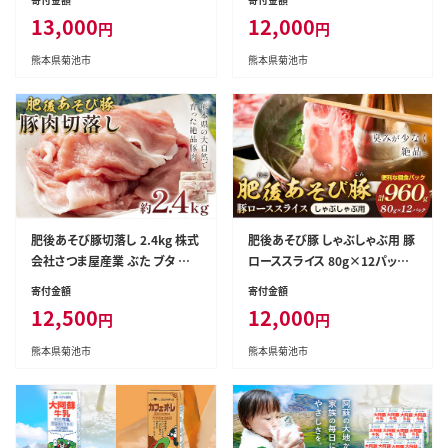
日祝除く)》---146-1319---
肉 肉 ブランド豚 骨付き肉 スペ
13,000
12,000
円
円
アリブ 国産 九州産 熊本県産 菊
池市産 冷凍 送料無料《90日以
熊本県菊池市
熊本県菊池市
内に出荷予定(土日祝除く)》---0
15-1979---
肥後あそび豚切落し 2.4kg 株式
肥後あそび豚 しゃぶしゃぶ用 豚
会社さつま屋産業 ぶた ブタ 豚
ローススライス 80g×12パック
肉 肉 ブランド豚 切り落とし 国
合計960g 株式会社さつま屋産
寄付金額
寄付金額
産 九州産 熊本県産 菊池市産 冷
業 ぶた ブタ 豚肉 肉 ブランド豚
12,500
12,000
円
円
凍 送料無料《90日以内に出荷予
ロース肉 スライス 小分け 国産
定(土日祝除く)》---015-1978---
九州産 熊本県産 菊池市産 冷凍
熊本県菊池市
熊本県菊池市
送料無料《90日以内に出荷予定
(土日祝除く)》---015-1981---