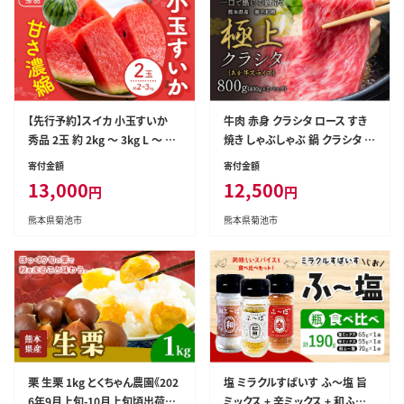
【先行予約】スイカ 小玉すいか
牛肉 赤身 クラシタ ロース すき
秀品 2玉 約 2kg ～ 3kg L ～ 3L
焼き しゃぶしゃぶ 鍋 クラシタ あ
混合 株式会社Foody's 食彩た
か牛 送料無料 肉 牛肉 ロース
寄付金額
寄付金額
かみ 《2027年5月下旬-7月下旬
肩ロース 800g クラシタ あか牛
13,000
12,500
円
円
頃出荷》 熊本県 菊池市 フルー
赤牛 あかうし 《7-14日以内に出
ツ 果物 スイカ すいか 小玉 九州
荷予定(土日祝除く)》九州 食品
熊本県菊池市
熊本県菊池市
産 冷蔵 送料無料---159-5003---
お取り寄せ---300-5443---
栗 生栗 1kg とくちゃん農園《202
塩 ミラクルすぱいす ふ～塩 旨
6年9月上旬-10月上旬頃出荷予
ミックス + 辛ミックス + 和ふ〜