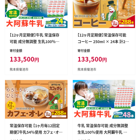
【12ヶ月定期便】牛乳 常温保存
【12ヶ月定期便】常温保存可能
可能 成分無調整 生乳100％使
コーヒー 250ml × 24本 計288
用 大阿蘇牛乳 紙パック 250ml
本 合同会社たべたせいか《申込
寄付金額
寄付金額
×24本 計288本 合同会社たべ
月の翌月から出荷開始》熊本県
133,500
133,500
円
円
たせいか《申込月の翌月から出
菊池市 コーヒー牛乳 カフェオレ
荷開始》熊本県 菊池市 牛乳 乳
珈琲 らくのうマザーズ 薫るエス
熊本県菊池市
熊本県菊池市
飲料 乳性飲料 ドリンク 飲み物
プレッソ ドリンク 紙パック 熊本
飲料 セット ロングライフ 熊本県
県産 国産---016-1617---
産---016-1619---
常温保存可能 【1ヶ月毎12回定
牛乳 常温保存可能 成分無調整
期便】牛乳54％使用 カフェ・オ・
生乳100％使用 大阿蘇牛乳 紙
レ 250ml×24本 計288本 合同
パック 250ml×48本 合同会社