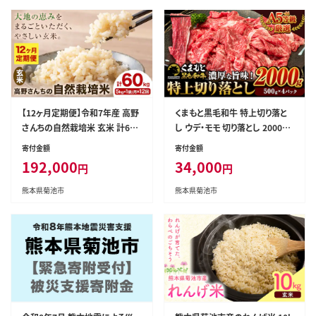
【12ヶ月定期便】令和7年産 高野
くまもと黒毛和牛 特上切り落と
さんちの自然栽培米 玄米 計60k
し ウデ・モモ 切り落とし 2000g
g(5kg×1袋/月×12回) 《通常パ
牛肉 冷凍 《7-14日以内に出荷予
寄付金額
寄付金額
ッケージ》株式会社有機農場《お
定(土日祝除く)》冷凍庫 個別 取
192,000
34,000
円
円
申込み翌月から出荷》熊本県 菊
分け 小分け 個包装 モモ スライ
池市 米 お米 ヒノヒカリ ひのひ
ス 肉 お肉 しゃぶしゃぶ すき焼き
熊本県菊池市
熊本県菊池市
かり 自然栽培米 七城物語 熊本
A5 A4---300-5256---
県産---045-3033---