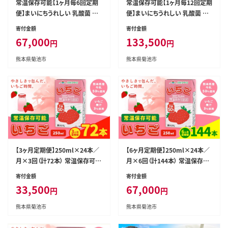
常温保存可能【1ヶ月毎6回定期
常温保存可能【1ヶ月毎12回定期
便】まいにちうれしい 乳酸菌 ヨ
便】まいにちうれしい 乳酸菌 ヨ
ーグルト風味 250ml×24本 計1
ーグルト風味 250ml×24本 計2
寄付金額
寄付金額
44本 合同会社たべたせいか《お
88本 合同会社たべたせいか《お
67,000
133,500
円
円
申し込みの翌月から出荷》熊本
申し込みの翌月から出荷》熊本
県 菊池市 紙パック ヨーグルト
県 菊池市 紙パック ヨーグルト
熊本県菊池市
熊本県菊池市
飲料 乳酸菌 ドリンク 飲み物 飲
飲料 乳酸菌 ドリンク 飲み物 飲
料 常温保存 国産 熊本県産 ---0
料 常温保存 国産 熊本県産 ---0
016-3080---
016-3086---
【3ヶ月定期便】250ml×24本／
【6ヶ月定期便】250ml×24本／
月×3回（計72本） 常温保存可能
月×6回（計144本） 常温保存可
いちご 合同会社たべたせいか
能 いちご 合同会社たべたせいか
寄付金額
寄付金額
《お申し込みの翌月から出荷》 い
《お申し込みの翌月から出荷》 い
33,500
67,000
円
円
ちごミルク いちご果汁 苺 イチゴ
ちごミルク いちご果汁 苺 イチゴ
牛乳 乳飲料 ジュース ドリンク
牛乳 乳飲料 ジュース ドリンク
熊本県菊池市
熊本県菊池市
熊本県産 国産 九州 熊本県 菊池
熊本県産 国産 九州 熊本県 菊池
市 送料無料---0016-3103---
市 送料無料---0016-3106---