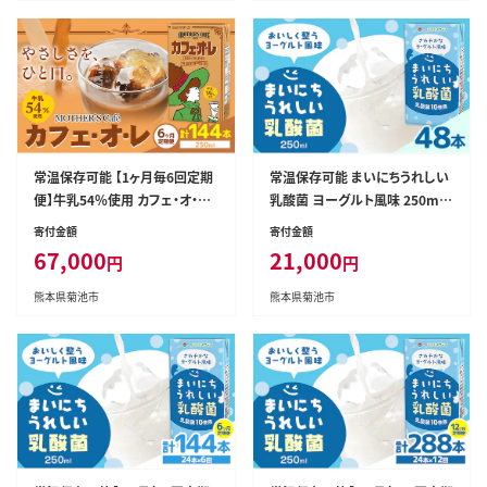
県産 国産 九州---0016-3128---
県産 国産 九州---0016-3131---
常温保存可能 【1ヶ月毎6回定期
常温保存可能 まいにちうれしい
便】牛乳54％使用 カフェ・オ・レ
乳酸菌 ヨーグルト風味 250ml
250ml×24本 計144本 合同会
×48本 合同会社たべたせいか
寄付金額
寄付金額
社たべたせいか《お申し込みの
《30日以内に出荷予定(土日祝除
67,000
21,000
円
円
翌月から出荷》熊本県 菊池市 カ
く)》熊本県 菊池市 紙パック ヨ
フェオレ 牛乳 コーヒー 珈琲 乳
ーグルト飲料 乳酸菌 ドリンク 飲
熊本県菊池市
熊本県菊池市
飲料 紙パック らくのうマザーズ
み物 飲料 常温保存 国産 熊本県
ジュース ドリンク 熊本県産 国産
産 ---0016-3075---
九州 ---0016-3056---