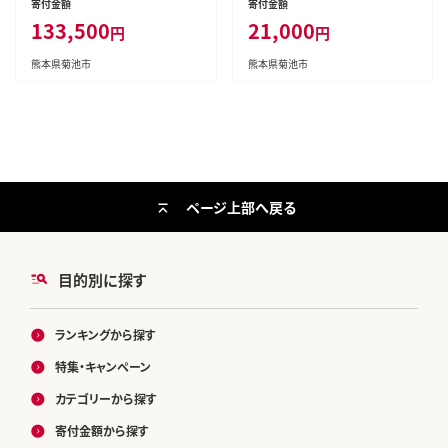
寄付金額
寄付金額
会社たべたせいか《お申し込み
たべたせいか《30日以内に出荷
133,500
21,000
円
円
の翌月から出荷》熊本県 菊池市
予定(土日祝除く)》熊本県 菊池
カフェオレ 牛乳 コーヒー 珈琲
市 牛乳 乳飲料 乳性飲料 ドリン
熊本県菊池市
熊本県菊池市
乳飲料 紙パック らくのうマザー
ク 飲み物 飲料 セット ロングラ
ズ ジュース ドリンク 熊本県産
イフ 熊本県産---0016-3231---
国産 九州 ---016-1615---
ページ上部へ戻る
目的別に探す
ランキングから探す
特集・キャンペーン
カテゴリーから探す
寄付金額から探す