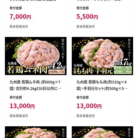
定》熊本県 菊池市 栗 くり 熊本県
塩 各瓶×1本 株式会社KIYORA
寄付金額
寄付金額
産 秋の味覚 果物 くだもの フル
きくち 《90日以内に出荷予定(土
7,000
5,500
円
円
ーツ デザート ご飯---314-5004-
日祝除く)》 熊本県 菊池市 調味
--
料 ハーブソルト 塩 天然塩 岩塩
熊本県菊池市
熊本県菊池市
---037-0900---
九州産 若鶏ムネ肉 (約600g×7
九州産 若鶏もも肉(約310g×4
袋) 合計約4.2kg《30日以内に出
袋)・手羽元セット(約500g×5
荷予定(土日祝除く)》---146-131
袋) 合計約3.7kg《30日以内に出
寄付金額
寄付金額
2---
荷予定(土日祝除く)》---146-131
13,000
13,000
円
円
4---
熊本県菊池市
熊本県菊池市