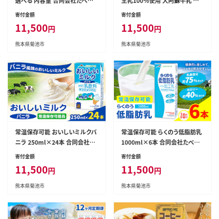
選べる 内容量 合同会社たべた
生乳100％使用 大阿蘇牛乳 紙
せいか《30日以内に出荷予定(土
パック 250ml×24本 合同会社
寄付金額
寄付金額
日祝除く)》 抹茶オーレ 抹茶オレ
たべたせいか《30日以内に出荷
11,500
11,500
円
円
抹茶ミルク 抹茶 抹茶 乳製品 乳
予定(土日祝除く)》熊本県 菊池
飲料 クロレラ 飲み物 飲料 常温
市 牛乳 乳飲料 乳性飲料 ドリン
熊本県菊池市
熊本県菊池市
保存 お取り寄せ 国産抹茶 熊本
ク 飲み物 飲料 セット ロングラ
県産 菊池市 送料無料---016-15
イフ 熊本県産---016-1512---
09---
常温保存可能 おいしいミルクバ
常温保存可能 らくのう低脂肪乳
ニラ 250ml×24本 合同会社た
1000ml×6本 合同会社たべた
べたせいか《30日以内に出荷予
せいか《30日以内に出荷予定(土
寄付金額
寄付金額
定(土日祝除く)》熊本県 菊池市
日祝除く)》 牛乳 ミルク 低脂肪
11,500
11,500
円
円
牛乳 乳果オリゴ糖 バニラ風味
牛乳 低脂肪 らくのうマザーズ セ
乳飲料 おやつ ジュース ドリンク
ット ドリンク 飲料 乳性飲料 送
熊本県菊池市
熊本県菊池市
長期間保存 熊本県産 国産 九州-
料無料---016-1515---
--016-1508---