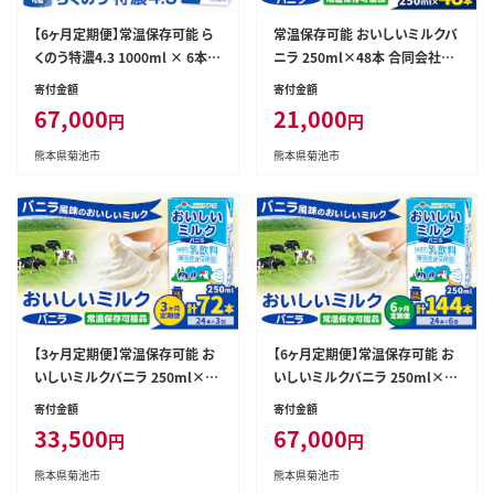
【6ヶ月定期便】常温保存可能 ら
常温保存可能 おいしいミルクバ
くのう特濃4.3 1000ml × 6本
ニラ 250ml×48本 合同会社た
計36本 合同会社たべたせいか
べたせいか《30日以内に出荷予
寄付金額
寄付金額
《申込月の翌月から出荷開始》熊
定(土日祝除く)》熊本県 菊池市
67,000
21,000
円
円
本県 菊池市 紙パック 牛乳 特濃
牛乳 乳果オリゴ糖 バニラ風味
飲料 らくのうマザーズ 乳飲料
乳飲料 おやつ ジュース ドリンク
熊本県菊池市
熊本県菊池市
乳性飲料 ロングライフ 常温保存
長期間保存 熊本県産 国産 九州-
長期保存 熊本県産---0016-303
--0016-3126---
2---
【3ヶ月定期便】常温保存可能 お
【6ヶ月定期便】常温保存可能 お
いしいミルクバニラ 250ml×2
いしいミルクバニラ 250ml×2
4本 計72本 合同会社たべたせい
4本 計72本 合同会社たべたせい
寄付金額
寄付金額
か《申込月の翌月から出荷開始》
か《申込月の翌月から出荷開始》
33,500
67,000
円
円
熊本県 菊池市 牛乳 乳果オリゴ
熊本県 菊池市 牛乳 乳果オリゴ
糖 バニラ風味 乳飲料 おやつ ジ
糖 バニラ風味 乳飲料 おやつ ジ
熊本県菊池市
熊本県菊池市
ュース ドリンク 長期間保存 熊本
ュース ドリンク 長期間保存 熊本