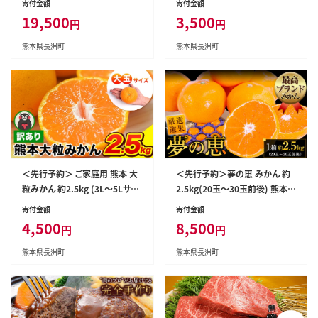
寄付金額
寄付金額
傷 ご家庭用 SDGs 小玉 たっぷり
Gs 小玉 たっぷり 熊本県 産 S-3S
19,500
3,500
円
円
熊本県 産 S-3Sサイズ フルーツ
サイズ フルーツ 旬 柑橘 長洲町
旬 柑橘 長洲町 温州みかん《10
温州みかん《9月下旬-12月下旬
熊本県長洲町
熊本県長洲町
月・11月出荷》---fn_nkomikan
頃出荷》---fn_nkdmkn_p912_
tei_19500_10kg_oct2---
r8_3500_25k---
＜先行予約＞ ご家庭用 熊本 大
＜先行予約＞夢の恵 みかん 約
粒みかん 約2.5kg (3L～5Lサイ
2.5kg(20玉～30玉前後) 熊本県
ズ)大玉 みかん 先行予約 熊本
産 （長洲町産含む） 糖度12度以
寄付金額
寄付金額
ちょっと 訳あり 傷 たっぷり 熊本
上 ブランドみかん ブランド 贈答
4,500
8,500
円
円
県産 熊本県 期間限定 フルーツ
用 贈り物《11月中旬-2月中旬頃
旬 柑橘 長洲町 大粒みかん《202
出荷》 熊本県 長洲町---ng_yum
熊本県長洲町
熊本県長洲町
7年1月中旬-2月末頃出荷》みか
emi_q112_26_8500_2500g---
ん みかん みかん みかん みかん
みかん みかん みかん みかん み
かん---fn_notbmkn_bc1_r8_