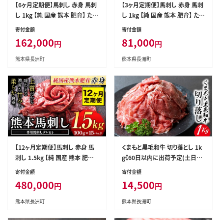
【6ヶ月定期便】馬刺し 赤身 馬刺
【3ヶ月定期便】馬刺し 赤身 馬刺
し 1kg 【純 国産 熊本 肥育】 たっ
し 1kg 【純 国産 熊本 肥育】 たっ
ぷり タレ付き 生食用 冷凍《お申
ぷり タレ付き 生食用 冷凍《お申
寄付金額
寄付金額
込み月の翌月から出荷開始》送
込み月の翌月から出荷開始》送
162,000
81,000
円
円
料無料 国産 絶品 馬肉 肉 ギフト
料無料 国産 絶品 馬肉 肉 ギフト
定期便---ng_fjst10tei_r7_162
定期便---ng_fjst10tei_r7_810
熊本県長洲町
熊本県長洲町
000_mo6---
00_mo3---
【12ヶ月定期便】馬刺し 赤身 馬
くまもと黒毛和牛 切り落とし 1k
刺し 1.5kg 【純 国産 熊本 肥育】
g《60日以内に出荷予定(土日祝
たっぷり タレ付き 生食用 冷凍
除く)》 熊本県 長洲町 くまもと黒
寄付金額
寄付金額
《お申込み月の翌月から出荷開
毛和牛 黒毛和牛 牛肉 肉 牛丼
480,000
14,500
円
円
始》送料無料 国産 絶品 馬肉 肉
切落し 株式会社 羽根(出荷元：
ギフト 定期便---ng_fjst15tei_r
株式会社酒湊)---sn_fhnkiri_6
熊本県長洲町
熊本県長洲町
7_480000_mo12---
0d_r7_14500_1kg---