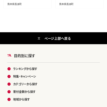
--
r7_20500_40m_mo3---
熊本県長洲町
熊本県長洲町
ページ上部へ戻る
目的別に探す
ランキングから探す
特集・キャンペーン
カテゴリーから探す
寄付金額から探す
地域から探す