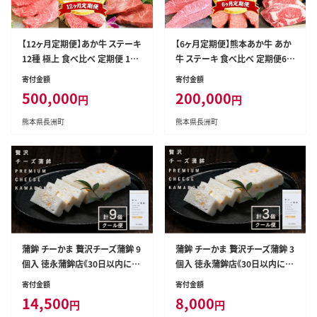
【12ヶ月定期便】あか牛 ステーキ
【6ヶ月定期便】熊本あか牛 あか
12種 極上 食べ比べ 定期便 12
牛 ステーキ 食べ比べ 定期便6回
回《お申込み月の翌月から出荷
（6ヶ月） 《お申込み月の翌月から
寄付金額
寄付金額
開始》有限会社 三協畜産 サーロ
出荷開始》有限会社 三協畜産 サ
500,000
200,000
円
円
イン ランプ 肩ロース イチボ 三
ーロイン ミスジ ランプ イチボ
角バラ カイノミ ミスジ クリミ ザ
三角バラ ヒレ リブロース あか
熊本県長洲町
熊本県長洲町
ブトン シャトーブリアン リブロー
牛のたれ付き---sn_fskatbtei_r
ス モモ あか牛のたれ付き---sn_f
7_200000_mo6num1---
sa12tei_r7_500000_mo12nu
m1---
蒲鉾 チーかま 贅沢チーズ蒲鉾 9
蒲鉾 チーかま 贅沢チーズ蒲鉾 3
個入 徳永蒲鉾店《30日以内に出
個入 徳永蒲鉾店《30日以内に出
荷予定(土日祝除く)》蒲鉾 さつま
荷予定(土日祝除く)》蒲鉾 さつま
寄付金額
寄付金額
揚げ 揚げ物 練り物 おつまみ 海
揚げ 揚げ物 練り物 おつまみ 海
14,500
8,000
円
円
鮮 ビール に合う ギフト お土産
鮮 ビール に合う ギフト お土産