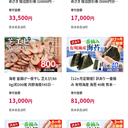
めさき 宿泊割引券（10000円分）
めさき 宿泊割引券（5000円分）
《30日以内に出荷予定(土日祝除
《30日以内に出荷予定(土日祝除
寄付金額
寄付金額
く)》---isn_umesaki_30d_r7_
く)》---isn_umesaki_30d_r7_
33,500
17,000
円
円
33500_10000---
17000_5000---
熊本県長洲町
熊本県長洲町
海老 釜揚げ一夜干し 芝えび(80
【12ヶ月定期便】 訳あり 一番摘
0g)約200尾 内野海産《45日以
み 有明海産 海苔 40枚 熊本県
内に出荷予定(土日祝除く)》---s
産（有明海産） 海苔 定期便 全形
寄付金額
寄付金額
n_fuchiebi_45d_r7_13000_8
40枚入り 長洲町 《お申込み月の
13,000
81,000
円
円
00g---
翌月から出荷開始》---fn_norite
i_r7_81000_40m_mo12---
熊本県長洲町
熊本県長洲町