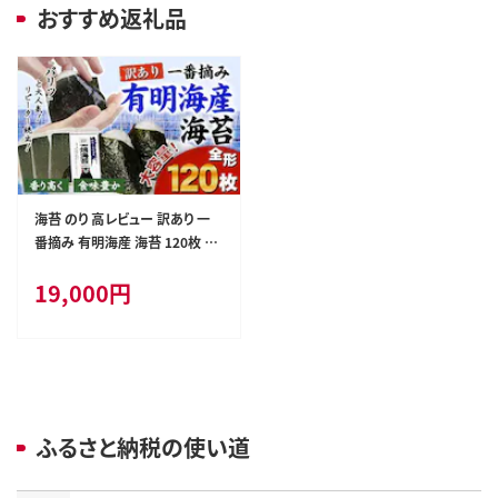
おすすめ返礼品
海苔 のり 高レビュー 訳あり 一
番摘み 有明海産 海苔 120枚 全
形 40枚入り×3袋 小分け くまモ
19,000
円
ン 《45日以内に出荷予定(土日
祝除く)》長洲町---fn_nw1nor0
3_45d_r7_19000_120mai---
ふるさと納税の使い道