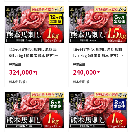
揚げ おかず 弁当 惣菜 おでん 鍋
20000_mo3---
かまぼこ 小分け---sn_ctokuhg
w_30d_r7_10500_8p---
【12ヶ月定期便】馬刺し 赤身 馬
【6ヶ月定期便】馬刺し 赤身 馬刺
刺し 1kg 【純 国産 熊本 肥育】 た
し 1.5kg 【純 国産 熊本 肥育】 た
っぷり タレ付き 生食用 冷凍《お
っぷり タレ付き 生食用 冷凍《お
寄付金額
寄付金額
申込み月の翌月から出荷開始》
申込み月の翌月から出荷開始》
324,000
240,000
円
円
送料無料 国産 絶品 馬肉 肉 ギフ
送料無料 国産 絶品 馬肉 肉 ギフ
ト 定期便---ng_fjst10tei_r7_3
ト 定期便---ng_fjst15tei_r7_2
熊本県長洲町
熊本県長洲町
24000_mo12---
40000_mo6---