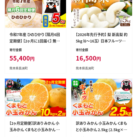
令和7年産 ひのひかり 【隔月6回
【2026年先行予約】 梨 新高梨 約
定期便】 【2ヶ月に1回届く】 無洗
5kg（6～16玉） 日本フルーツ株
米 5kg (5kg×1袋) 計6回お届
式会社《9月上旬-10月上旬頃出
寄付金額
寄付金額
け 《お申込み翌月から出荷》 熊
荷》熊本県 荒尾市 新高梨 梨 果
55,400
16,500
円
円
本県産 精米 ひの 米 こめ お米
物 フルーツ スイーツ デザート
熊本県 長洲町---hn7tei_55400
ギフト ご贈答---sn_nfntn_ad9
熊本県長洲町
熊本県長洲町
_5kg_ev2mo6_ng_m---
_r8_16500_5kg---
【2ヶ月定期便】訳あり みかん 小
訳あり みかん 小玉みかん くまも
玉みかん くまもと小玉みかん 10
と小玉みかん 2.5kg (2.5kg×1
kg (10kg×1箱) 秋 旬 不揃い
箱) 秋 旬 不揃い 傷 ご家庭用 SD