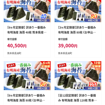
【6ヶ月定期便】 訳あり 一番摘み
【3ヶ月定期便】訳あり 一番摘み
有明海産 海苔 40枚 熊本県産
有明海産 海苔 80枚 《お申込み
（有明海産） 海苔 定期便 全形40
月の翌月から出荷開始》熊本県
寄付金額
寄付金額
枚入り 長洲町 《お申込み月の翌
産（有明海産） 海苔 定期便 全形
40,500
39,000
円
円
月から出荷開始》---fn_noritei_
40枚入り×2袋 計3回定期 長洲
r7_40500_40m_mo6---
町---fn_ntei_r7_39000_80m_
熊本県長洲町
熊本県長洲町
mo3---
【6ヶ月定期便】訳あり 一番摘み
【全12回定期便】 訳あり 一番摘
有明海産 海苔 80枚 《お申込み
み 有明海産 海苔 120枚 熊本県