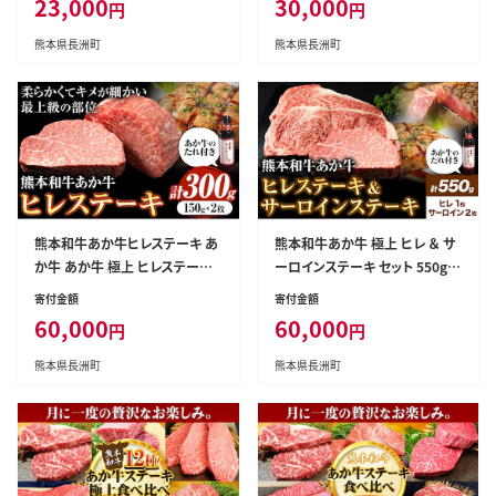
23,000
30,000
円
円
(土日祝除く)》---sn_fskarsstk_
k_r7_60d_30000_400g---
r7_60d_23000_400g---
熊本県長洲町
熊本県長洲町
熊本和牛あか牛ヒレステーキ あ
熊本和牛あか牛 極上 ヒレ ＆ サ
か牛 あか牛 極上 ヒレステーキ
ーロインステーキ セット 550g
セット 300g 150g×2枚 あか牛
ヒレステーキ 150g×1枚 サーロ
寄付金額
寄付金額
のたれ付き《60日以内に出荷予
インステーキ 200g×2枚《60日
60,000
60,000
円
円
定(土日祝除く)》三協畜産 あか
以内に出荷予定(土日祝除く)》三
牛 牛肉---sn_fskahrstk_r7_60
協畜産 あか牛 牛肉---sn_fskah
熊本県長洲町
熊本県長洲町
d_60000_300g---
srstk_r7_60d_60000_550g---