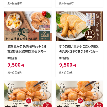
チーズ 国産 真空 魚 おかず 弁当
チーズ 国産 真空 魚 おかず 弁当
熊本県長洲町
熊本県長洲町
惣菜 女子会 かまぼこ 小分け パ
惣菜 女子会 かまぼこ 小分け パ
ーティ---sn_ctokuztch_30d_r
ーティ---sn_ctokuztch_30d_r
7_14500_9p---
7_8000_3p---
蒲鉾 笹かま 炙り蒲鉾セット 2種
さつま揚げ 天ぷら こだわり親父
計2袋 徳永蒲鉾店《30日以内に
の丸天・ゴボウ巻き 2種×2セッ
出荷予定(土日祝除く)》蒲鉾 さ
ト 計4袋 小分け 父の日 徳永蒲
寄付金額
寄付金額
つま揚げ 揚げ物 練り物 おつま
鉾店《30日以内に出荷予定(土日
9,500
9,500
円
円
み 海鮮 ビール に合う ギフト お
祝除く)》 蒲鉾 揚げ物 練り物 お
土産 チーズ めんたいこ 国産 真
つまみ 野菜 ビール に合う ギフ
熊本県長洲町
熊本県長洲町
空 魚 おかず 弁当 惣菜 アウトド
ト お土産 国産 薩摩揚げ おかず
ア BBQ かまぼこ 小分け---sn_c
惣菜 おでん 鍋 かまぼこ---sn_ct
tokuabch_30d_r7_9500_2p-
okumrgb_30d_r7_9500_12p
--
---