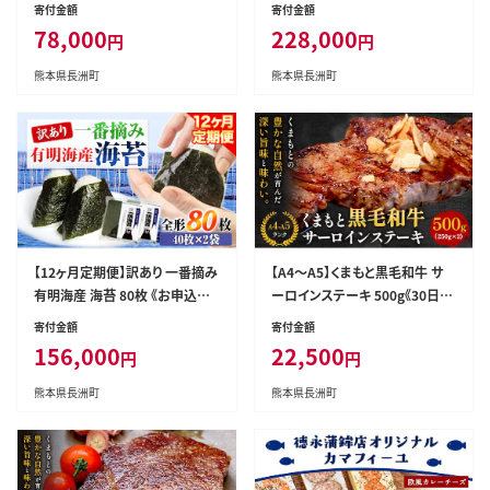
月の翌月から出荷開始》熊本県
産（有明海産） 海苔 定期便 全形
寄付金額
寄付金額
産（有明海産） 海苔 定期便 全形
40枚入り×3袋 長洲町《お申込
78,000
228,000
円
円
40枚入り×2袋 計6回定期 長洲
み月翌月以降の出荷月から出荷
町---fn_ntei_r7_78000_80m_
開始》隔月お届け 計1440枚---fn
熊本県長洲町
熊本県長洲町
mo6---
_ntei_r7_228000_120m_ev2
mo12---
【12ヶ月定期便】訳あり 一番摘み
【A4～A5】くまもと黒毛和牛 サ
有明海産 海苔 80枚 《お申込み
ーロインステーキ 500g《30日以
月の翌月から出荷開始》熊本県
内に出荷予定(土日祝除く)》 牛
寄付金額
寄付金額
産（有明海産） 海苔 定期便 全形
肉 くまもと黒毛和牛 黒毛和牛
156,000
22,500
円
円
40枚入り×2袋 計12回定期 長
冷凍庫 サーロイン ステーキ---s
洲町---fn_ntei_r7_156000_80
n_fespsa_30d_r7_22500_50
熊本県長洲町
熊本県長洲町
m_mo12---
0g---