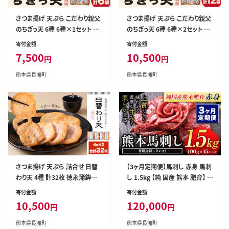
さつま揚げ 天ぷら こだわり親父
さつま揚げ 天ぷら こだわり親父
のちぎっ天 6種 6種×1セット 計
のちぎっ天 6種 6種×2セット 計
6袋 父の日 徳永蒲鉾店《30日以
12袋 父の日 徳永蒲鉾店《30日
寄付金額
寄付金額
内に出荷予定(土日祝除く)》 蒲
以内に出荷予定(土日祝除く)》
7,500
10,500
円
円
鉾 揚げ物 練り物 おつまみ 野菜
蒲鉾 揚げ物 練り物 おつまみ 野
ビール に合う ギフト お土産 チ
菜 ビール に合う ギフト お土産
熊本県長洲町
熊本県長洲町
ーズ 国産 魚 介 薩摩揚げ おか
チーズ 国産 魚 介 薩摩揚げ お
ず 惣菜 おでん 鍋 かまぼこ 小分
かず 惣菜 おでん 鍋 かまぼこ 小
け---sn_ctokuchigi_30d_r7_
分け---sn_ctokuchigi_30d_r7
7500_6p---
_10500_12p---
さつま揚げ 天ぷら 詰合せ 日替
【3ヶ月定期便】馬刺し 赤身 馬刺
わり天 4種 計32枚 徳永蒲鉾店
し 1.5kg 【純 国産 熊本 肥育】 た
《30日以内に出荷予定(土日祝除
っぷり タレ付き 生食用 冷凍《お
寄付金額
寄付金額
く)》 蒲鉾 さつま揚げ 揚げ物 練
申込み月の翌月から出荷開始》
10,500
120,000
円
円
り物 おつまみ 野菜 ビール に合
送料無料 国産 絶品 馬肉 肉 ギフ
う ギフト お土産 国産 魚介 薩摩
ト 定期便---ng_fjst15tei_r7_1
熊本県長洲町
熊本県長洲町