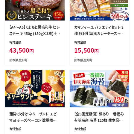
【A4～A5】くまもと黒毛和牛 ヒレ
カマフィーユ バラエティセット 3
ステーキ 450g (150g×3枚) 《3
種 各1個（欧風カレーチーズ・サ
0日以内に出荷予定(土日祝除
ラミナッツ・海鮮バジル）《60日
寄付金額
寄付金額
く)》 牛肉 くまもと黒毛和牛 黒毛
以内に出荷予定(土日祝除く)》徳
43,500
15,500
円
円
和牛 冷凍庫---sn_fesphr_30d
永蒲鉾店 かまぼこ---sn_ctoku
_r7_43500_450g---
kmfi_60d_r7_15500_3i_ba---
熊本県長洲町
熊本県長洲町
蒲鉾 小分け ネリーサンド エビ
【全3回定期便】 訳あり 一番摘み
マヨ チーズベーコン 数量限定
有明海産 海苔 120枚 熊本県産
さつま揚げ 12個 徳永蒲鉾店《30
（有明海産） 海苔 定期便 全形40
寄付金額
寄付金額
日以内に出荷予定(土日祝除く)》
枚入り×3袋 長洲町《お申込み月