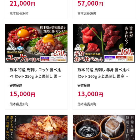
21,000
57,000
円
円
蒲鉾 揚げ物 おつまみ 海鮮 お中
翌月以降の出荷月から出荷開
元 ギフト お土産 チーズ 海老 国
始》隔月お届け 計360枚---fn_n
熊本県長洲町
熊本県長洲町
産 真空 魚 パン アウトドア BBQ
tei_r7_57000_120m_ev2mo
かまぼこ---sn_ftokunly_30d_
3---
r7_21000_12p---
熊本 特産 馬刺し ユッケ 食べ比
熊本 特産 馬刺し 赤身 食べ比べ
べ セット 250g ふじ馬刺し 国産
セット 160g ふじ馬刺し 国産馬
馬刺し《30日以内に出荷予定（土
刺し《30日以内に出荷予定（土日
寄付金額
寄付金額
日祝除く）》 熊本県 長洲町 冷凍
祝除く）》 熊本県 長洲町 冷凍 馬
15,000
13,000
円
円
馬肉 馬刺し 馬 ユッケ ネギトロ
肉 馬刺し 馬 赤身 上赤身 たれ
たれ 生姜付き 送料無料 富士商
生姜付き 送料無料 富士商株式
熊本県長洲町
熊本県長洲町
株式会社---sn_ffujibyk_30d_r
会社---sn_ffujibakmt_30d_r7
7_15000_250g---
_13000_160g---