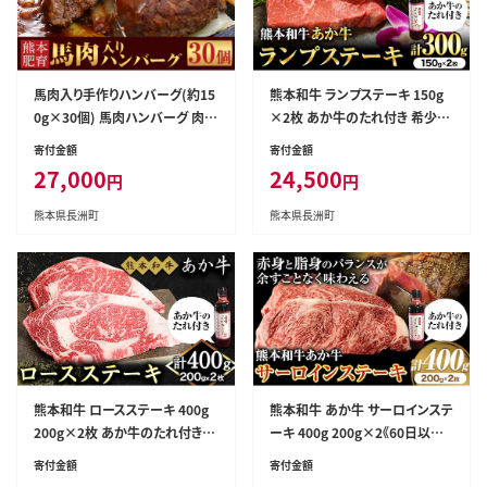
4500_2500g---
馬肉入り手作りハンバーグ(約15
熊本和牛 ランプステーキ 150g
0g×30個) 馬肉ハンバーグ 肉の
×2枚 あか牛のたれ付き 希少部
宮本《45日以内に出荷予定(土日
位 熊本県産 あか牛 赤牛 あかう
寄付金額
寄付金額
祝除く)》---sn_fmiyahamburg
し 三協畜産《60日以内に出荷予
27,000
24,500
円
円
_45d_r7_27000_30i---
定(土日祝除く)》---sn_fskarnst
k_r7_60d_24500_300g---
熊本県長洲町
熊本県長洲町
熊本和牛 ロースステーキ 400g
熊本和牛 あか牛 サーロインステ
200g×2枚 あか牛のたれ付き
ーキ 400g 200g×2《60日以内
熊本県産 あか牛 赤牛 あかうし
に出荷予定(土日祝除く)》三協畜
寄付金額
寄付金額
三協畜産《60日以内に出荷予定
産 あか牛 牛肉---sn_fskasrnst