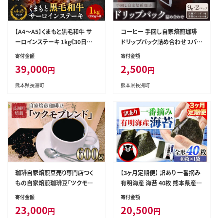
【A4～A5】くまもと黒毛和牛 サ
コーヒー 手回し自家焙煎珈琲
ーロインステーキ 1kg《30日以
ドリップパック詰め合わせ 2パッ
内に出荷予定(土日祝除く)》 牛
ク 熊本珈琲Roaster《30日以内
寄付金額
寄付金額
肉 くまもと黒毛和牛 黒毛和牛
に出荷予定(土日祝除く)》熊本県
39,000
2,500
円
円
冷凍庫 サーロイン ステーキ---s
長洲町 ドリップ パック セット 長
n_fespsa_30d_r7_39000_1k
洲ブレンド 季節の コーヒー ドリ
熊本県長洲町
熊本県長洲町
g---
ップバッグ バッグ---isn_kcrdri
p_30d_r7_2500_18g---
珈琲自家焙煎豆売り専門店つく
【3ヶ月定期便】 訳あり 一番摘み
もの自家焙煎珈琲豆「ツクモブ
有明海産 海苔 40枚 熊本県産
レンド」100g×6《45日以内に出
（有明海産） 海苔 定期便 全形40
寄付金額
寄付金額
荷予定(土日祝除く)》---sn_tuk
枚入り 長洲町 《お申込み月の翌
23,000
20,500
円
円
ucoffe_45d_r7_23000_600g-
月から出荷開始》---fn_noritei_