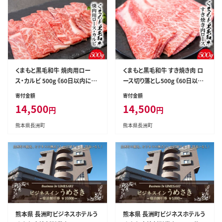
くまもと黒毛和牛 焼肉用ロー
くまもと黒毛和牛 すき焼き肉 ロ
ス・カルビ 500g 《60日以内に出
ース切り落とし500g 《60日以内
荷予定(土日祝除く)》 熊本県 長
に出荷予定(土日祝除く)》 熊本
寄付金額
寄付金額
洲町 くまもと黒毛和牛 黒毛和牛
県 長洲町 くまもと黒毛和牛 黒
14,500
14,500
円
円
牛肉 肉 焼き肉 株式会社 羽根
毛和牛 牛肉 肉 すき焼き 株式会
(出荷元：株式会社酒湊)---sn_fh
社 羽根(出荷元：株式会社酒湊)
熊本県長洲町
熊本県長洲町
nroka_60d_r7_14500_500g--
切落し---sn_fhnrosu_60d_r7
-
_14500_500g---
熊本県 長洲町ビジネスホテルう
熊本県 長洲町ビジネスホテルう