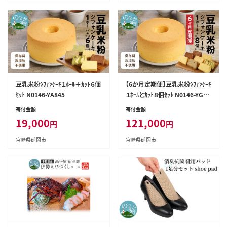
豆乳米粉ｼﾌｫﾝｹｰｷ１ﾎｰﾙ＋ｶｯﾄ６個
【6か月定期便】豆乳米粉ｼﾌｫﾝｹｰｷ
ｾｯﾄ N0146-YA845
１ﾎｰﾙとｶｯﾄ８個ｾｯﾄ N0146-YG01
55
寄付金額
寄付金額
19,000
121,000
円
円
宮崎県延岡市
宮崎県延岡市