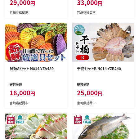
29,000
33,000
円
円
宮崎県延岡市
宮崎県延岡市
貝類Aセット N014-YZA489
干物セットB N014-YZB240
寄付金額
寄付金額
16,000
25,000
円
円
宮崎県延岡市
宮崎県延岡市