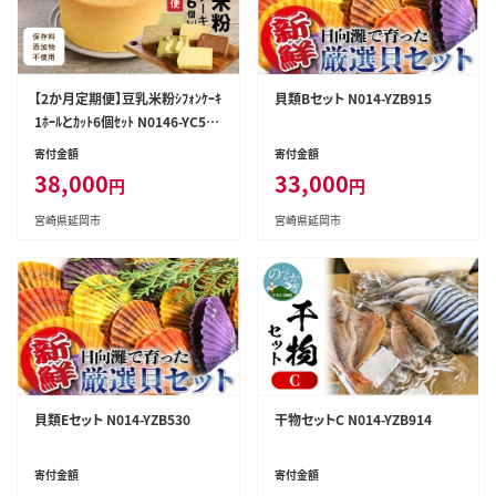
【2か月定期便】豆乳米粉ｼﾌｫﾝｹｰｷ
貝類Bセット N014-YZB915
1ﾎｰﾙとｶｯﾄ6個ｾｯﾄ N0146-YC52
1
寄付金額
寄付金額
38,000
33,000
円
円
宮崎県延岡市
宮崎県延岡市
貝類Eセット N014-YZB530
干物セットC N014-YZB914
寄付金額
寄付金額