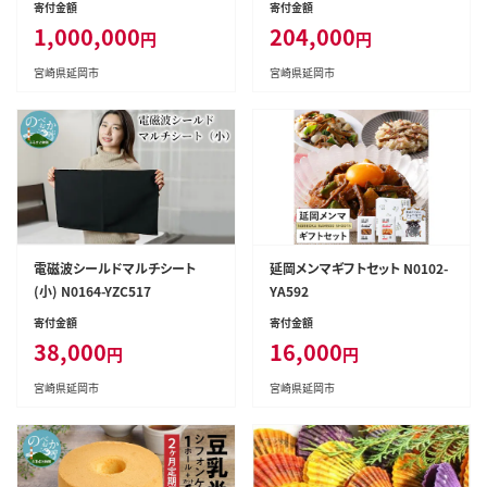
寄付金額
寄付金額
1,000,000
204,000
円
円
宮崎県延岡市
宮崎県延岡市
電磁波シールドマルチシート
延岡メンマギフトセット N0102-
(小) N0164-YZC517
YA592
寄付金額
寄付金額
38,000
16,000
円
円
宮崎県延岡市
宮崎県延岡市