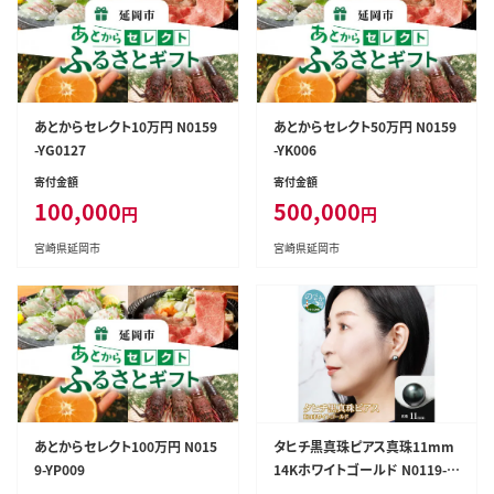
あとからセレクト10万円 N0159
あとからセレクト50万円 N0159
-YG0127
-YK006
寄付金額
寄付金額
100,000
500,000
円
円
宮崎県延岡市
宮崎県延岡市
あとからセレクト100万円 N015
タヒチ黒真珠ピアス真珠11mm
9-YP009
14Kホワイトゴールド N0119-Y
ZG0133