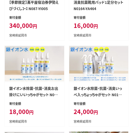
【季節限定】髙平屋宿泊券伊勢え
消臭抗菌靴用パッド1足分セット
びづくしｺｰｽ N087-YI005
N0164-YA464
寄付金額
寄付金額
340,000
16,000
円
円
宮崎県延岡市
宮崎県延岡市
銀イオン水除菌・抗菌・消臭お出
銀イオン水除菌・抗菌・消臭いっ
掛けにいいっちゃがセット N010
ぺ入っちょっちゃがセット N0106-
6-YZA716
YZB220
寄付金額
寄付金額
18,000
24,000
円
円
宮崎県延岡市
宮崎県延岡市