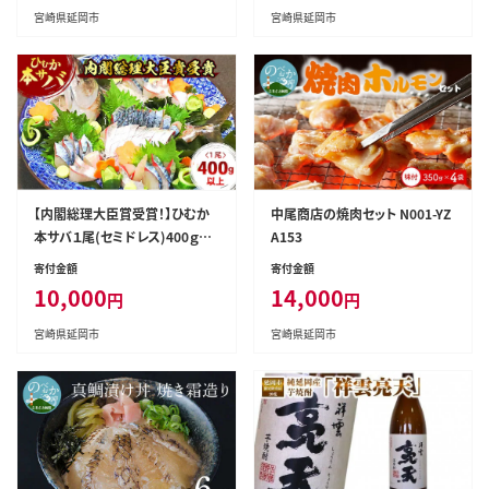
宮崎県延岡市
宮崎県延岡市
【内閣総理大臣賞受賞！】ひむか
中尾商店の焼肉セット N001-YZ
本サバ１尾(セミドレス)400ｇ以
A153
上 N025-YA0386
寄付金額
寄付金額
10,000
14,000
円
円
宮崎県延岡市
宮崎県延岡市