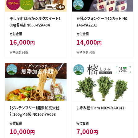
干し芋紅はるかシルクスイート1
豆乳シフォンケーキ12カット N0
00g各4袋 N063-YZA484
146-YA2231
寄付金額
寄付金額
16,000
14,000
円
円
宮崎県延岡市
宮崎県延岡市
【グルテンフリー】無添加玄米麺
しきみ樒50cm N029-YA0147
計100g×6袋 N0107-YA058
寄付金額
寄付金額
10,000
7,000
円
円