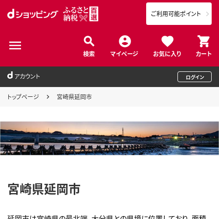
ご利用可能ポイント
検索
マイページ
お気に入り
カート
アカウント
ログイン
トップページ
宮崎県延岡市
宮崎県延岡市
延岡市は宮崎県の最北端、大分県との県境に位置しており、面積