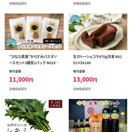
宮崎県延岡市
宮崎県延岡市
”ひなた黒潮”からすみパスタソ
生ガトーショコラ470g冷凍 N01
ースセット3種各1パック N024-Y
53-YZA149
A0228
寄付金額
寄付金額
11,000
13,000
円
円
宮崎県延岡市
宮崎県延岡市