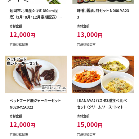
延岡市北川産シキミ（80cm程
味噌、醤油、酢セット N060-YA23
度）（3月・8月・12月定期配送） N
3
009-YA221
寄付金額
寄付金額
12,000
13,000
円
円
宮崎県延岡市
宮崎県延岡市
ペットフード鹿ジャーキーセット
【KANAYA】パスタ3種食べ比べ
N028-YZA322
セット（クリームソース・トマトソ
ース・バジルソース）（茹で用塩・
寄付金額
寄付金額
生麺付き）N N0110-YZA532
12,000
15,000
円
円
宮崎県延岡市
宮崎県延岡市