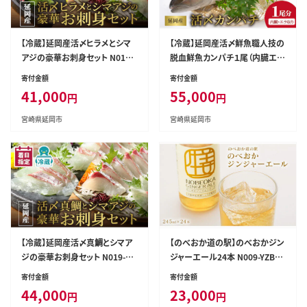
【冷蔵】延岡産活〆ヒラメとシマ
【冷蔵】延岡産活〆鮮魚職人技の
アジの豪華お刺身セット N019-
脱血鮮魚カンパチ１尾（内臓エラ
YZC623
取り） N019-YZD0118
寄付金額
寄付金額
41,000
55,000
円
円
宮崎県延岡市
宮崎県延岡市
【冷蔵】延岡産活〆真鯛とシマア
【のべおか道の駅】のべおかジン
ジの豪華お刺身セット N019-YZ
ジャーエール24本 N009-YZB21
C804
9
寄付金額
寄付金額
44,000
23,000
円
円