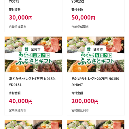
YC075
YD0152
寄付金額
寄付金額
30,000
50,000
円
円
宮崎県延岡市
宮崎県延岡市
あとからセレクト4万円 N0159-
あとからセレクト20万円 N0159
YD0151
-YH047
寄付金額
寄付金額
40,000
200,000
円
円
宮崎県延岡市
宮崎県延岡市