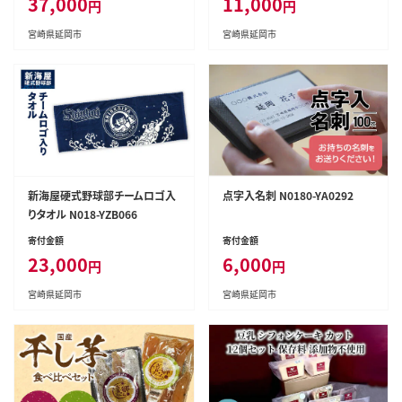
37,000
11,000
円
円
宮崎県延岡市
宮崎県延岡市
新海屋硬式野球部チームロゴ入
点字入名刺 N0180-YA0292
りタオル N018-YZB066
寄付金額
寄付金額
23,000
6,000
円
円
宮崎県延岡市
宮崎県延岡市