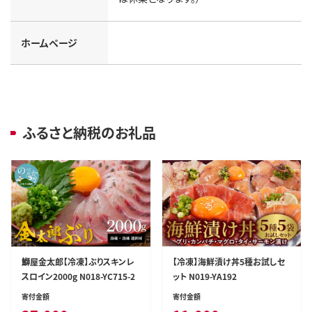
ホームページ
ふるさと納税のお礼品
鰤屋金太郎【冷凍】ぶりスキンレ
【冷凍】海鮮漬け丼5種お試しセ
スロイン2000g N018-YC715-2
ット N019-YA192
寄付金額
寄付金額