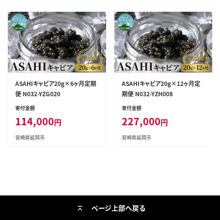
ASAHIキャビア20g×6ヶ月定期
ASAHIキャビア20g×12ヶ月定
便 N032-YZG020
期便 N032-YZH008
寄付金額
寄付金額
114,000
227,000
円
円
宮崎県延岡市
宮崎県延岡市
ページ上部へ戻る