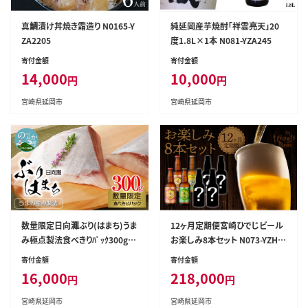
真鯛漬け丼焼き霜造り N0165-Y
純延岡産芋焼酎「祥雲亮天」20
ZA2205
度1.8L×1本 N081-YZA245
寄付金額
寄付金額
14,000
10,000
円
円
宮崎県延岡市
宮崎県延岡市
数量限定日向灘ぶり(はまち)うま
12ヶ月定期便宮崎ひでじビール
み極点製法食べきりﾊﾟｯｸ300g N
お楽しみ8本セット N073-YZH0
124-YZA3304
35
寄付金額
寄付金額
16,000
218,000
円
円
宮崎県延岡市
宮崎県延岡市