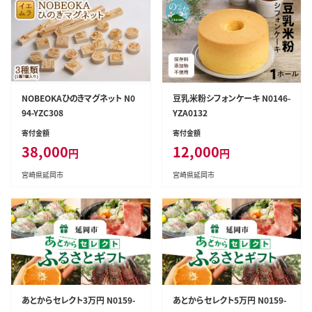
NOBEOKAひのきマグネット N0
豆乳米粉シフォンケーキ N0146-
94-YZC308
YZA0132
寄付金額
寄付金額
38,000
12,000
円
円
宮崎県延岡市
宮崎県延岡市
あとからセレクト3万円 N0159-
あとからセレクト5万円 N0159-