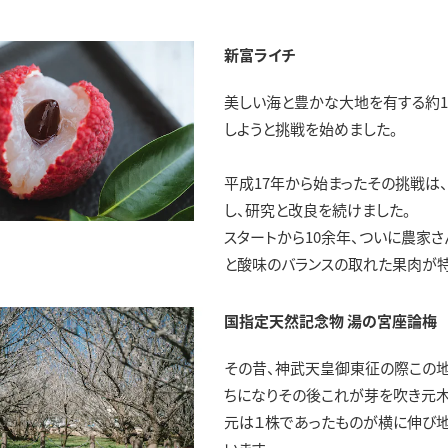
新富ライチ
美しい海と豊かな大地を有する約1
しようと挑戦を始めました。
平成17年から始まったその挑戦は
し、研究と改良を続けました。
スタートから10余年、ついに農家
と酸味のバランスの取れた果肉が特
国指定天然記念物 湯の宮座論梅
その昔、神武天皇御東征の際この
ちになりその後これが芽を吹き元木
元は１株であったものが横に伸び地