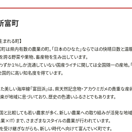
新富町
生まれる町】
町は県内有数の農業の町。「日本のひなた」ならではの快晴日数と温
を誇る野菜や果物、畜産物を生み出しています。
わずか１%しか流通していない国産ライチに関しては全国随一の産地。「
全国的に高い知名度を得ています。
た美しい海岸線「富田浜」は、県天然記念物・アカウミガメの貴重な産
楽が地域に息づいており、歴史の色濃いふるさとでもあります。
国と比較しても若い農家が多く、新しい農業への取り組みが活発な地域で
農業×IT）まで、さまざまなスタイルの農業が行われています。
を受け継ぎながらも、新しい時代へ向けて富んでいく町です。