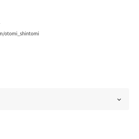
/
om/otomi_shintomi