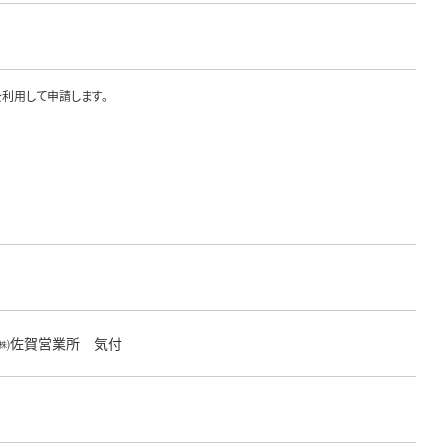
を利用して申請します。
ラス㈱佐賀営業所 気付