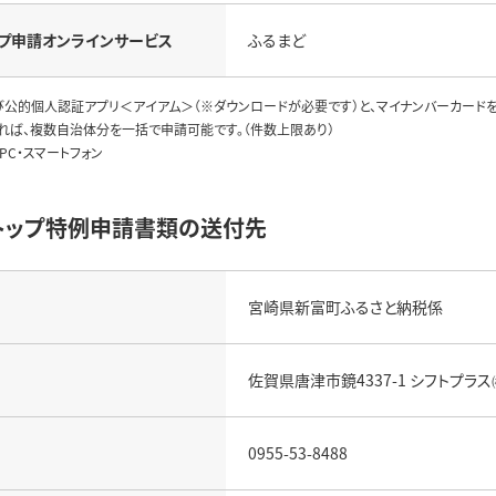
プ申請
オンラインサービス
ふるまど
び公的個人認証アプリ＜アイアム＞（※ダウンロードが必要です）と、マイナンバーカード
れば、複数自治体分を一括で申請可能です。（件数上限あり）
PC・スマートフォン
トップ特例申請書類の送付先
宮崎県新富町ふるさと納税係
佐賀県唐津市鏡4337-1 シフトプ
0955-53-8488