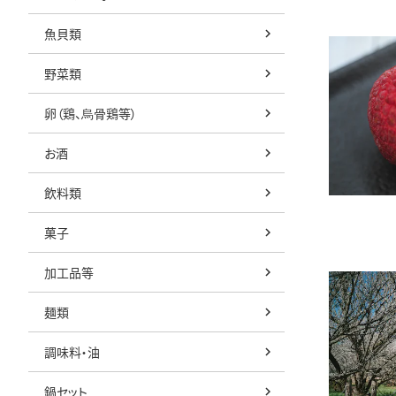
魚貝類
野菜類
卵（鶏、烏骨鶏等）
お酒
飲料類
菓子
加工品等
麺類
調味料・油
鍋セット