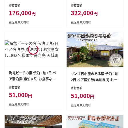
25度 焼酎 お酒 紙パック
酒類 紙パック
寄付金額
寄付金額
176,000
322,000
円
円
鹿児島県天城町
鹿児島県天城町
海亀ビーチの宿 伝泊 1泊2日 ペ
サンゴ石小屋のある宿 伝泊 1泊
ア宿泊券(素泊まり) お食事なし
2日 ペア宿泊券(素泊まり) お食
1組2名様まで 徳之島 天城町
事なし 1組2名様 徳之島 天城町
寄付金額
寄付金額
51,000
51,000
円
円
鹿児島県天城町
鹿児島県天城町