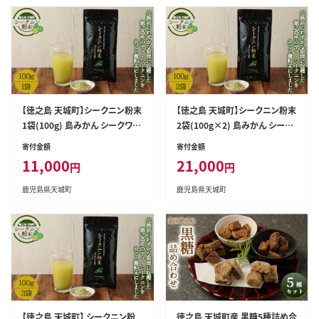
【徳之島 天城町】シークニン粉末
【徳之島 天城町】シークニン粉末
1袋(100g) 島みかん シークワァ
2袋(100g×2) 島みかん シーク
ーサー
ワァーサー
寄付金額
寄付金額
11,000
21,000
円
円
鹿児島県天城町
鹿児島県天城町
【徳之島 天城町】 シークニン粉
徳之島 天城町産 黒糖5種詰め合