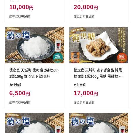
10,000
20,000
円
円
鹿児島県天城町
鹿児島県天城町
徳之島 天城町 徳の塩 2袋セット
徳之島 天城町 あまぎ食品 純黒
1袋150g 塩 ソルト 調味料
糖 8袋 1袋200g 黒糖 黒砂糖 さ
とうきび サトウキビ
寄付金額
寄付金額
6,500
17,000
円
円
鹿児島県天城町
鹿児島県天城町