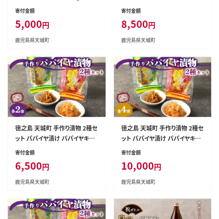
ン キムチ 佃煮 パパイヤ
チ 合計540g 各種3袋入り
寄付金額
寄付金額
5,000
8,500
円
円
鹿児島県天城町
鹿児島県天城町
徳之島 天城町 手作り漬物 2種セ
徳之島 天城町 手作り漬物 2種セ
ット パパイヤ漬け パパイヤキム
ット パパイヤ漬け パパイヤキム
チ 合計360g 各種2袋入り
チ 合計720g 各種4袋入り
寄付金額
寄付金額
6,500
10,000
円
円
鹿児島県天城町
鹿児島県天城町