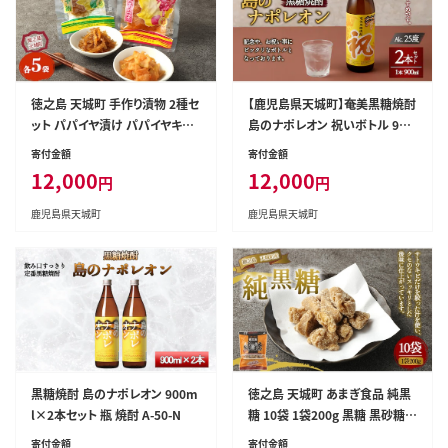
徳之島 天城町 手作り漬物 2種セ
【鹿児島県天城町】奄美黒糖焼酎
ット パパイヤ漬け パパイヤキム
島のナポレオン 祝いボトル 900
チ 合計900g 各種5袋入り
ml×2本セット 黒糖 焼酎 酒 記
寄付金額
寄付金額
念 祝い A-26-N
12,000
12,000
円
円
鹿児島県天城町
鹿児島県天城町
黒糖焼酎 島のナポレオン 900m
徳之島 天城町 あまぎ食品 純黒
l×2本セット 瓶 焼酎 A-50-N
糖 10袋 1袋200g 黒糖 黒砂糖
さとうきび サトウキビ
寄付金額
寄付金額