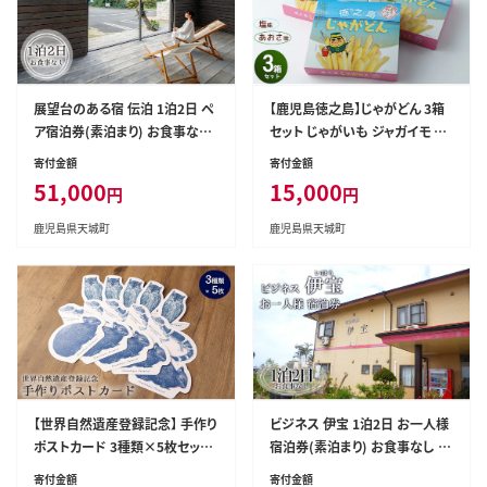
展望台のある宿 伝泊 1泊2日 ペ
【鹿児島徳之島】じゃがどん 3箱
ア宿泊券(素泊まり) お食事なし
セット じゃがいも ジャガイモ ス
1組2名様 徳之島 天城町
ナック菓子 お菓子 おやつ AU-5-
寄付金額
寄付金額
N
51,000
15,000
円
円
鹿児島県天城町
鹿児島県天城町
【世界自然遺産登録記念】 手作り
ビジネス 伊宝 1泊2日 お一人様
ポストカード 3種類×5枚セット
宿泊券(素泊まり) お食事なし 徳
合計15枚 ボールペンアート 絵
之島 天城町 宿
寄付金額
寄付金額