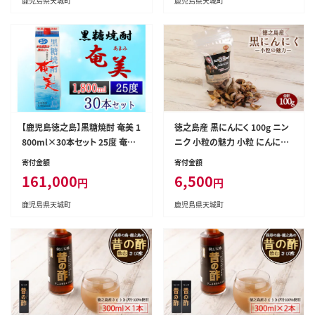
鹿児島県天城町
鹿児島県天城町
【鹿児島徳之島】黒糖焼酎 奄美 1
徳之島産 黒にんにく 100g ニン
800ml×30本セット 25度 奄美
ニク 小粒の魅力 小粒 にんにく
酒類 紙パック 計54L
薬味 完熟肥料 国産 BE-1-N
寄付金額
寄付金額
161,000
6,500
円
円
鹿児島県天城町
鹿児島県天城町