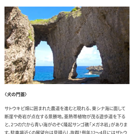
〈犬の門蓋〉
サトウキビ畑に囲まれた農道を進むと現れる、東シナ海に面して
断崖や奇岩が点在する景勝地。亜熱帯植物が茂る遊歩道を下る
と、2つの穴から青い海がのぞく隆起サンゴ礁「メガネ岩」がありま
す。駐車場近くの展望台は見晴らし抜群！例年12～4月にはザトウ