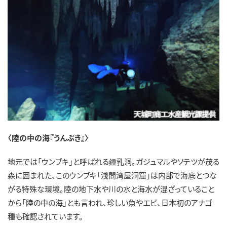
〈陸の中の海『うんぶき』〉
地元では「ウンブキ」と呼ばれる鍾乳洞。ガジュマルやソテツが茂る
森に囲まれた、このウンブキ「浅間湾屋洞窟」は内部で海底とつな
がる特殊な環境。陸の地下水や川の水と海水が混ざっていること
から「陸の中の海」とも言われ、珍しい魚やエビ、日本初のアナゴ
種も確認されています。