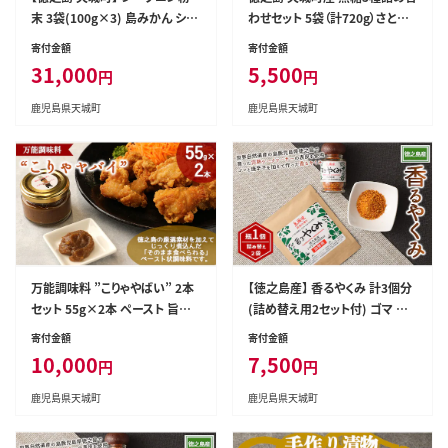
末 3袋(100g×3) 島みかん シー
わせセット 5袋（計720g）さとうき
クワァーサー
び 黒砂糖 AS-1-N
寄付金額
寄付金額
31,000
5,500
円
円
鹿児島県天城町
鹿児島県天城町
万能調味料 ”こりゃやばい” 2本
【徳之島産】 香るやくみ 計3個分
セット 55g×2本 ペースト 旨味
(詰め替え用2セット付) ゴマ 唐
調味料 BK-1-N
辛子 シークワーサー 万能 調味
寄付金額
寄付金額
料 C-16-N
10,000
7,500
円
円
鹿児島県天城町
鹿児島県天城町