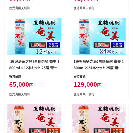
鹿児島県天城町
鹿児島県天城町
【鹿児島徳之島】黒糖焼酎 奄美 1
【鹿児島徳之島】黒糖焼酎 奄美 1
800ml×12本セット 25度 奄美
800ml×24本セット 25度 奄美
酒類 紙パック 計21.6L
酒類 紙パック 計43.2L
寄付金額
寄付金額
65,000
129,000
円
円
鹿児島県天城町
鹿児島県天城町