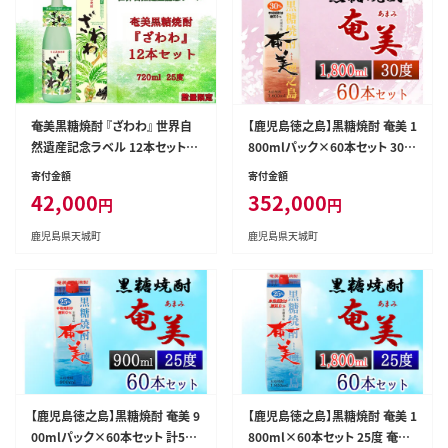
奄美黒糖焼酎 『ざわわ』 世界自
【鹿児島徳之島】黒糖焼酎 奄美 1
然遺産記念ラベル 12本セット 2
800mlパック×60本セット 30度
5度
焼酎 お酒 紙パック
寄付金額
寄付金額
42,000
352,000
円
円
鹿児島県天城町
鹿児島県天城町
【鹿児島徳之島】黒糖焼酎 奄美 9
【鹿児島徳之島】黒糖焼酎 奄美 1
00mlパック×60本セット 計54L
800ml×60本セット 25度 奄美