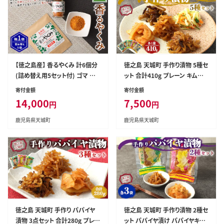
【徳之島産】 香るやくみ 計6個分
徳之島 天城町 手作り漬物 5種セ
(詰め替え用5セット付) ゴマ 唐
ット 合計410g プレーン キムチ
辛子 シークワーサー 万能 調味
佃煮 つわぶき パパイヤ
寄付金額
寄付金額
料 C-17-N
14,000
7,500
円
円
鹿児島県天城町
鹿児島県天城町
徳之島 天城町 手作り パパイヤ
徳之島 天城町 手作り漬物 2種セ
漬物 3点セット 合計280g プレー
ット パパイヤ漬け パパイヤキム