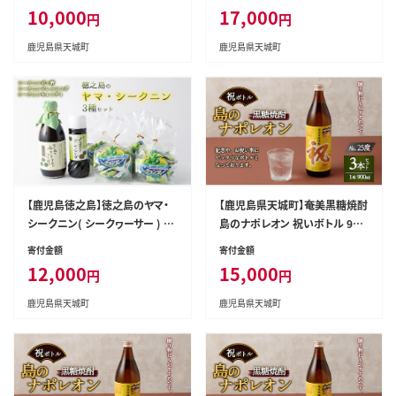
葉書 ウサギ トカゲ フクロウ
10,000
17,000
円
円
鹿児島県天城町
鹿児島県天城町
【鹿児島徳之島】徳之島のヤマ・
【鹿児島県天城町】奄美黒糖焼酎
シークニン( シークヮーサー ) ポ
島のナポレオン 祝いボトル 900
ン酢 ・ ドレッシング ・ キャンディ
ml×3本セット 黒糖 焼酎 酒 記
寄付金額
寄付金額
ー セット 飴 M-9-N
念 祝い A-27-N
12,000
15,000
円
円
鹿児島県天城町
鹿児島県天城町