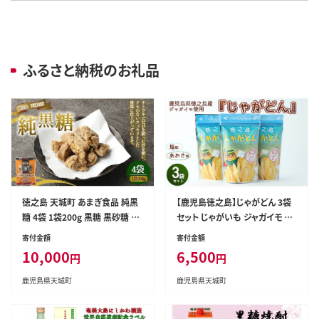
ふるさと納税のお礼品
徳之島 天城町 あまぎ食品 純黒
【鹿児島徳之島】じゃがどん 3袋
糖 4袋 1袋200g 黒糖 黒砂糖 さ
セット じゃがいも ジャガイモ ス
とうきび サトウキビ
ナック菓子 お菓子 おやつ AU-1-
寄付金額
寄付金額
N
10,000
6,500
円
円
鹿児島県天城町
鹿児島県天城町