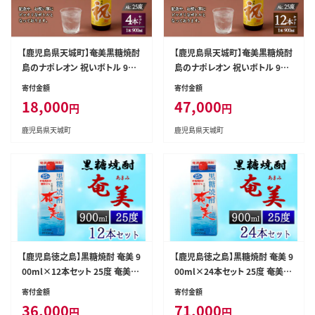
【鹿児島県天城町】奄美黒糖焼酎
【鹿児島県天城町】奄美黒糖焼酎
島のナポレオン 祝いボトル 900
島のナポレオン 祝いボトル 900
ml×4本セット 黒糖 焼酎 酒 記
ml×12本ｾｯﾄ
寄付金額
寄付金額
念 祝い A-28-N
18,000
47,000
円
円
鹿児島県天城町
鹿児島県天城町
【鹿児島徳之島】黒糖焼酎 奄美 9
【鹿児島徳之島】黒糖焼酎 奄美 9
00ml×12本セット 25度 奄美酒
00ml×24本セット 25度 奄美酒
類 紙パック 計10.8L
類 紙パック 計21.6L
寄付金額
寄付金額
36,000
71,000
円
円