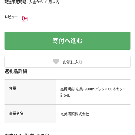
配送予定時期：
入金から1か月以内
0
レビュー
件
寄付へ進む
お気に入り
返礼品詳細
容量
黒糖焼酎 奄美：900mlパック×60本セット
計54L
事業者名
奄美酒類株式会社