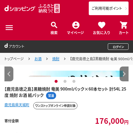
ご利用可能ポイント
検索
マイページ
お気に入り
カート
アカウント
ログイン
トップページ
お酒
焼酎
【鹿児島徳之島】黒糖焼酎 奄美 900mlパッ
1
2
3
【鹿児島徳之島】黒糖焼酎 奄美 900mlパック×60本セット 計54L 25
度 焼酎 お酒 紙パック
常温
鹿児島県天城町
ワンストップオンライン申請対象
176,000
寄付金額
円