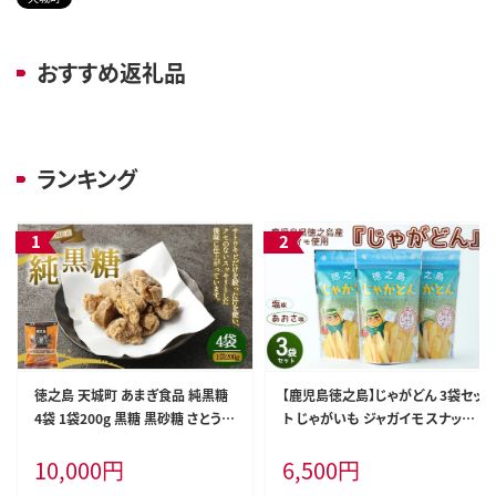
おすすめ返礼品
ランキング
徳之島 天城町 あまぎ食品 純黒糖
【鹿児島徳之島】じゃがどん 3袋セッ
4袋 1袋200g 黒糖 黒砂糖 さとうき
ト じゃがいも ジャガイモ スナック
び サトウキビ
菓子 お菓子 おやつ AU-1-N
10,000
円
6,500
円