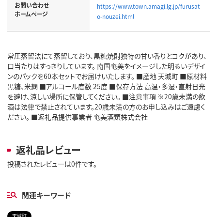
お問い合わせ
https://www.town.amagi.lg.jp/furusat
ホームページ
o-nouzei.html
常圧蒸留法にて蒸留しており、黒糖焼酎独特の甘い香りとコクがあり、
口当たりはすっきりしています。 南国奄美をイメージした明るいデザイ
ンのパックを60本セットでお届けいたします。 ■産地 天城町 ■原材料
黒糖、米麹 ■アルコール度数 25度 ■保存方法 高温・多湿・直射日光
を避け、涼しい場所に保管してください。 ■注意事項 ※20歳未満の飲
酒は法律で禁止されています。20歳未満の方のお申し込みはご遠慮く
ださい。 ■返礼品提供事業者 奄美酒類株式会社
返礼品レビュー
投稿されたレビューは0件です。
関連キーワード
天城町