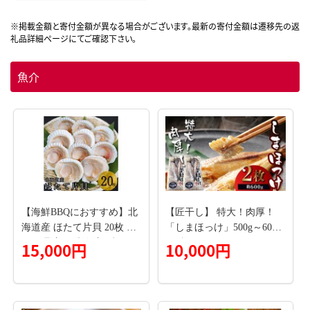
豚肉 ぶた 焼肉 BBQデジカ
ルビ】 G4304
魚介
【海鮮BBQにおすすめ】北
【匠干し】 特大！肉厚！
海道産 ほたて片貝 20枚 ウ
「しまほっけ」500g～600g
ロ処理済み 洗浄済み殻つき
（2枚） F4F-4613
15,000円
10,000円
下処理済 バター焼き ご飯
冷凍 旬 おつまみ 海鮮 せた
な町 ふるさと納税