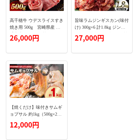
高千穂牛 ウデスライスすき
旨味ラムジンギスカン(味付
焼き用 500g 宮崎県産 黒
け) 300g×6 計1.8kg ジンギ
毛和牛 A4 ～ A5 等級
スカン 羊肉 ラム肉 ラム 焼
26,000円
27,000円
肉 BBQ バーベキュー 味付
き 味付き肉 タレ 厚切り 厚
切 生ラム 成吉思汗 あいち
ょう 老舗 ご当地 ローカル
スーパー おいしい 美味し
い うまいアウトドア キャ
ンプ お取り寄せ 冷凍 小分
け 保存 北海道 ご当地 釧路
道東 F5F-0152
【焼くだけ】味付きサムギ
ョプサル 約1kg（500g×2
P） プルコギ風味とコチュ
12,000円
ジャン味付け 食べ比べセッ
ト 【三枚肉 豚バラ バラ肉