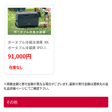
ッズ
ポータブル冷蔵冷凍庫 30L
ポータブル冷蔵庫 IPD-3A-
B2 アイリスオーヤマ 家電
91,000円
日本製 ポータブル 冷蔵庫
冷凍庫 小型冷蔵庫 小型冷
在庫なし
凍庫 サブ冷蔵庫 サブ冷凍
庫 サブ 車載冷蔵庫 キャン
プ アウトドア BBQ フリー
ザー 宮城 宮城県 大河原町
その他