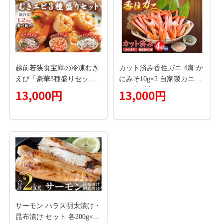
越前若狭食宝庫の冷凍むき
カット済み香住ガニ 4肩 か
えび「豪華3種盛りセッ
にみそ10g×2 自家製カニ塩3
ト」合計1.2kg えび エビ 海
g 冷凍 香美町 11-30
13,000円
13,000円
老 ブラックタイガー バナ
メイエビ ぷりぷり 冷凍 殻
なし 背ワタなし 下処理済
み 食べ比べ お取り寄せ
サーモン ハラス明太漬け・
昆布漬け セット 各200g×5