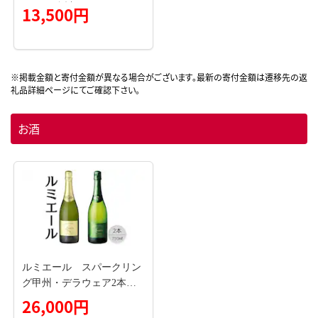
パック 合計2kg (10パック)
13,500円
おかず ※配送不可：離島
お酒
ルミエール スパークリン
グ甲州・デラウェア2本セ
ット 167-125
26,000円