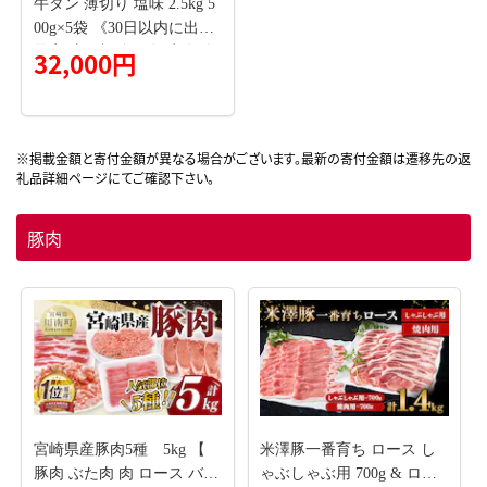
牛タン 薄切り 塩味 2.5kg 5
00g×5袋 《30日以内に出荷
予定(土日祝除く)》牛肉 肉
32,000円
牛 たん タン 牛たん 焼くだ
け 訳あり 焼肉 焼き肉 熊本
県 山江村 薄切り BBQ タン
下 塩牛タン 冷凍 味付け肉
一番人気 塩味 お取り寄せ--
-yme_lcl_226_2500g---
豚肉
宮崎県産豚肉5種 5kg 【
米澤豚一番育ち ロース し
豚肉 ぶた肉 肉 ロース バラ
ゃぶしゃぶ用 700g & ロー