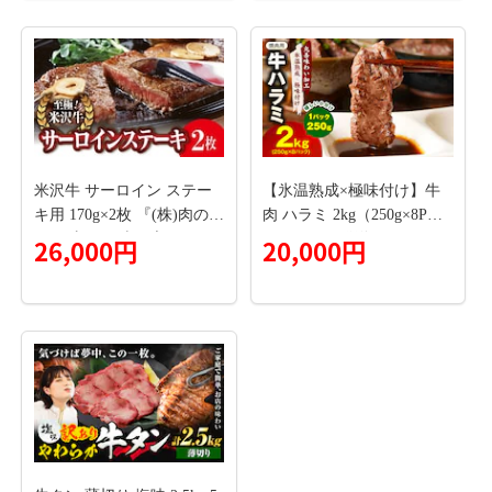
米沢牛 サーロイン ステー
【氷温熟成×極味付け】牛
キ用 170g×2枚 『(株)肉の旭
肉 ハラミ 2kg（250g×8P）
屋』 山形県 南陽市 [737]
＜スピード発送＞ mrz0427
26,000円
20,000円