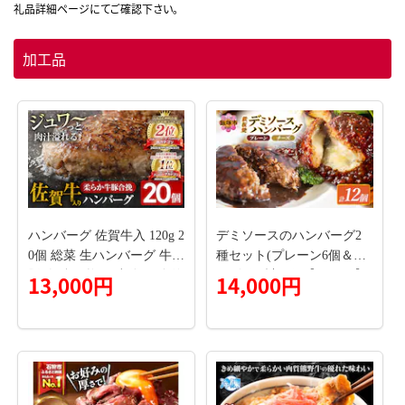
加工品
ハンバーグ 佐賀牛入 120g 2
デミソースのハンバーグ2
0個 総菜 生ハンバーグ 牛
種セット(プレーン6個＆チ
豚 肉 合い挽き 小分け 簡単
ーズ6個)計12個【A4-046】
13,000円
14,000円
調理 肉汁たっぷり 牛豚合
挽 ジューシー 柔らかい 夕
飯 おかず 贅沢 グルメ 九州
古賀市