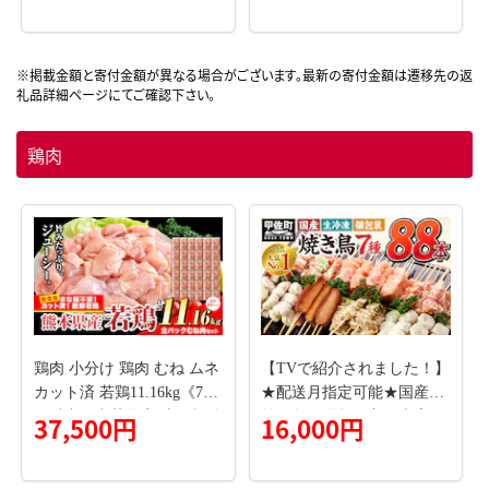
工夫あり！)
ト ふるさと納税 北海道 mr
1-0025
鶏肉
鶏肉 小分け 鶏肉 むね ムネ
【TVで紹介されました！】
カット済 若鶏11.16kg《7-14
★配送月指定可能★国産の
日以内に出荷予定(土日祝除
焼き鳥★縁起が良い末広が
37,500円
16,000円
く)》---ubuyama_lcl_516_11
り88本★国産 焼きとりセッ
160g---
ト ＜生冷凍＞国産 丁寧仕
上げの焼き鳥7種セット 88