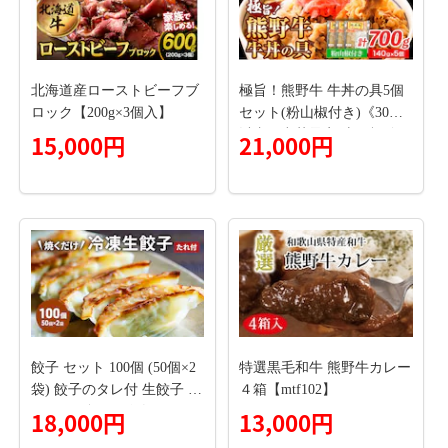
北海道産ローストビーフブ
極旨！熊野牛 牛丼の具5個
ロック【200g×3個入】
セット(粉山椒付き)《30日
以内に出荷予定(土日祝除
15,000円
21,000円
く)》 和歌山県 日高町 熊野
牛 牛 うし 牛肉 牛丼用 お
惣菜 澤株式会社(Meat Facto
ry)---wsh_fswam40_30d_24_
21000_5k---
餃子 セット 100個 (50個×2
特選黒毛和牛 熊野牛カレー
袋) 餃子のタレ付 生餃子 ぎ
４箱【mtf102】
ょうざ ギョウザ 肉 にく お
18,000円
13,000円
肉 加工品 一品香甘木店 ※