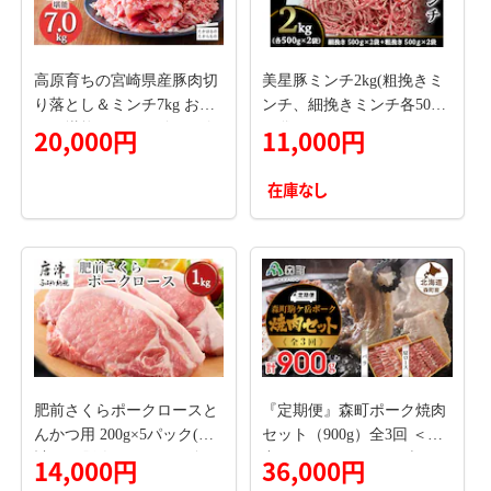
高原育ちの宮崎県産豚肉切
美星豚ミンチ2kg(粗挽きミ
り落とし＆ミンチ7kg おい
ンチ、細挽きミンチ各500g
しさ堪能 アレンジ色々 [夕
×2袋)
20,000円
11,000円
食 お弁当 一人暮らし 万能
食材 生姜焼き しゃぶしゃ
在庫なし
ぶ ハンバーグ 餃子 肉巻き
ミートソース 麻婆豆腐] TF
0768-P00070
肥前さくらポークロースと
『定期便』森町ポーク焼肉
んかつ用 200g×5パック(合
セット（900g）全3回 ＜道
計1kg) 豚肉 ステーキ ギフ
産ネットミツハシ＞ 森町
14,000円
36,000円
ト 冷凍 (鮮度へのこだわり
豚肉 ロース バラ 焼肉 セッ