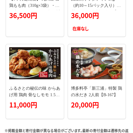
鶏もも肉（310g×3袋）・手
（約10～15パック入り）糖
羽先セット（500g×3袋） 計
質ゼロ・保存料不使用【3
36,500円
36,000円
2.43kg 鶏肉 肉 鶏 手羽 唐揚
ヶ月連続お届け】【定期便
げ 詰め合わせ セット 冷凍
サラダチキン ダイエット
在庫なし
九州 国産 熊本県 菊池市 送
筋トレ タンパク質 サラダ
料無料《お申込み翌月から
おかず 国産 鶏肉 鶏 チキン
出荷》---0146-3067---
パック 食べ切り】
ふるさとの秘伝の味 からあ
博多料亭「新三浦」特製 鶏
げ用 鶏肉 骨なしモモ 1.5kg
の水だき 2人前【B-167】
国産 味付き
11,000円
20,000円