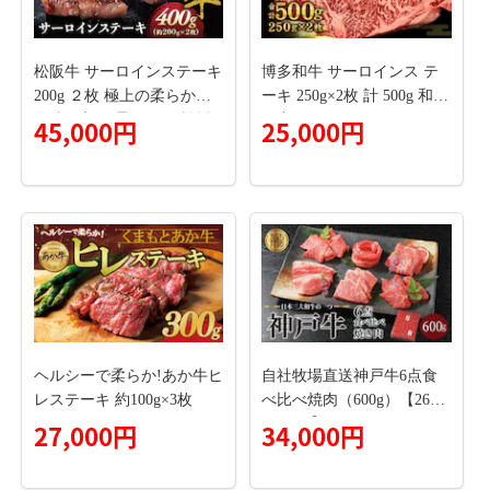
松阪牛 サーロインステーキ
博多和牛 サーロインス テ
200g ２枚 極上の柔らかさ
ーキ 250g×2枚 計 500g 和牛
化粧箱入り 柔らかい 松坂
国産
45,000円
25,000円
牛 松阪肉 霜降り 高級ブラ
ンド牛 ロース サーロイン
ステーキ ビフテキ 焼肉 自
宅用 贈答品 化粧箱 ギフト
お歳暮 牛肉 とろける 和牛
三重県 A4 A5 特産松阪牛 N
TY-04
ヘルシーで柔らか!あか牛ヒ
自社牧場直送神戸牛6点食
レステーキ 約100g×3枚
べ比べ焼肉（600g）【2603
A00109】
27,000円
34,000円