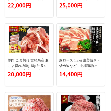
切り落とし ミンチ 豚肉セ
ス 焼肉用 700g ブランド豚
22,000円
25,000円
ット 】[C11629]
豚肉 山形県 南陽市 [1871]
豚肉 こま切れ 宮崎県産 豚
豚ロース 1.2kg 生姜焼き・
こま切れ 300g 18p 計 5.4kg
炒め物など～北海道駒ヶ岳
[甲斐精肉店 宮崎県 美郷町
ポーク～＜酒仙合縁 百将＞
20,000円
14,400円
31as0111] 肉 精肉 小分け 冷
森町 豚肉 生姜焼き 炒め物
凍 個包装 真空パック 小間
ロース 北海道産 ふるさと
切れ 豚こま 豚コマ 豚小間
納税 北海道 mr1-0319
豚こま肉 豚コマ肉 豚小間
肉 細切れ