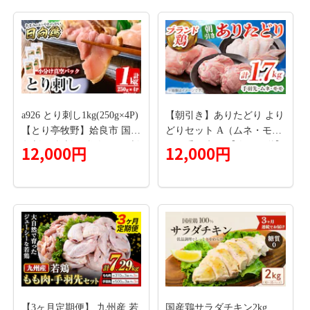
本 【価格改定XA】 - 国産
焼き鳥 焼鳥 セット モモ ネ
ギま 皮 ムネ つくね ニラ B
BQ バーベキュー キャンプ
おつまみ お弁当 やきとり
個包装 小分け 冷凍 人気 お
すすめ ランキング お取り
a926 とり刺し1kg(250g×4P)
【朝引き】ありたどり より
寄せ 熊本県 甲佐町
【とり亭牧野】姶良市 国産
どりセット A（ムネ・モ
鳥刺し 鶏刺し 鶏肉 とり 刺
モ・手羽先） 【肉の三栄】
12,000円
12,000円
身 小分け 真空パック 冷凍
ありた鶏 むね むね肉 ムネ
おつまみ おかず
手羽 もも [HAA123]
【3ヶ月定期便】 九州産 若
国産鶏サラダチキン2kg