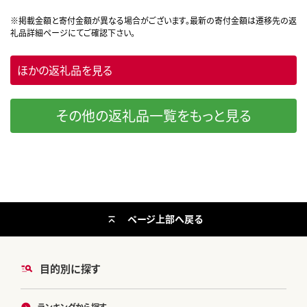
磨郡 山江村 送料無料 山江
村産 柚子 ニオイヒバ 100%
天然素材 リラックス 睡眠
入浴 インテリア---isy_arom
ほかの返礼品を見る
a_30d_24_17500_set_cp---
その他の返礼品一覧をもっと見る
ページ上部へ戻る
目的別に探す
ランキングから探す