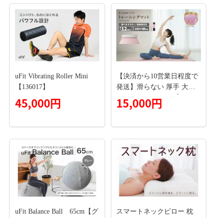
正 姿勢 猫背 補正ベルト ギ
フト 女性 男性 プレゼント
コルセット 反り腰 骨盤底
筋 ウェイブウェイブ
uFit Vibrating Roller Mini
【決済から10営業日程度で
【136017】
発送】滑らない 厚手 大判
サイズ ヨガマット【&Less
45,000円
15,000円
FITT】トレーニングマット
ライトピンク（厚さ12mm/1
83cm×80cm） 収納袋付 大
きめ 厚め 衝撃吸収 傷防止
床保護 防音 ピラティス 筋
トレ ストレッチ フィット
ネス 初心者 リハビリ
uFit Balance Ball 65cm【グ
スマートネックピロー 枕