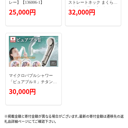
レー】【136006-1】
ストレートネック まくら
新素材 首 柔軟 高さ調整 群
25,000円
32,000円
馬県 枕 頸椎 柔らかいまく
ら 洗える 柔らかい 柔らか
め 高さ調整 日本製 寝姿勢
仰向け 安眠枕 パイプ枕 寝
返り 男性 女性 ピロー 支え
る 姿勢
マイクロバブルシャワー
「ピュアブルⅡ」チタンブ
ラック_Qx015
30,000円