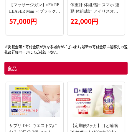
【マッサージガン】uFit RE
体重計 体組成計 スマホ 連
LEASER Mini ＜ブラック＞
動 体組成計 アイリスオー
【136001】
ヤマ 家電 健康家電 14項目
57,000円
22,000円
計測 10人分記録 ダイエッ
ト 滑り止め 薄型 IBCM-B21
2-H グレー
食品
サプリ DHC ウエスト気に
【定期便2ヶ月】目と睡眠