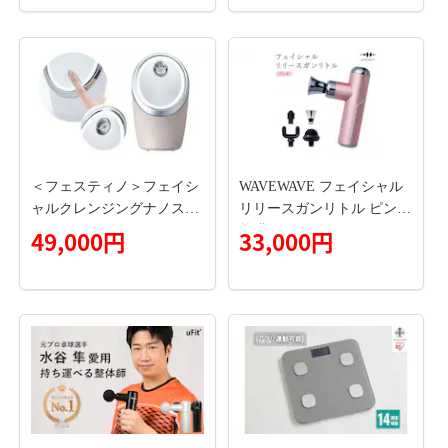
マッサージ [AG194-NT]
[EV06-NT]
＜フェスティノ＞フェイシ
WAVEWAVE フェイシャル
ャルクレンジングナノスチ
リリースガンリトル ピンク
ーマー サンドベージュ S
筋膜リリースガン ハンディ
49,000円
33,000円
MHB-033-SB 【223010】
ガン 美容 実用的 エステ マ
ッサージ 家電 首 肩 肩甲骨
癒し グッズ プレゼント ク
リスマス ギフト 母の日 父
の日 敬老の日 [AG156-NT]