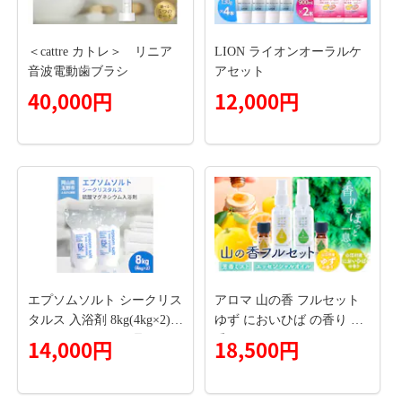
＜cattre カトレ＞ リニア
LION ライオンオーラルケ
音波電動歯ブラシ
アセット
40,000円
12,000円
エプソムソルト シークリス
アロマ 山の香 フルセット
タルス 入浴剤 8kg(4kg×2)
ゆず においひば の香り 芳
バスソルト バス用品 リラ
香ミスト 50ml エッセンシ
14,000円
18,500円
ックス 健康 硫酸マグネシ
ャルオイル 5ml 山江アロマ
ウム
研究所《30日以内に出荷予
定(土日祝除く)》熊本県 球