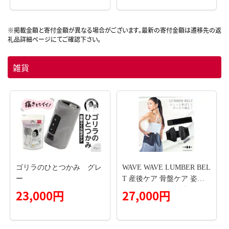
果物 野菜 ハーブ 88種 沖縄
県産 2本 セット 飲みやすい
おすすめ 沖縄県 八重瀬町
雑貨
ゴリラのひとつかみ グレ
WAVE WAVE LUMBER BEL
ー
T 産後ケア 骨盤ケア 姿勢
矯正 骨盤ベルト 体幹サポ
23,000円
27,000円
ート 腰痛ケア サポートベ
ルト 腰ベルト 腰用ベルト
産後 健康グッズ ベルト 補