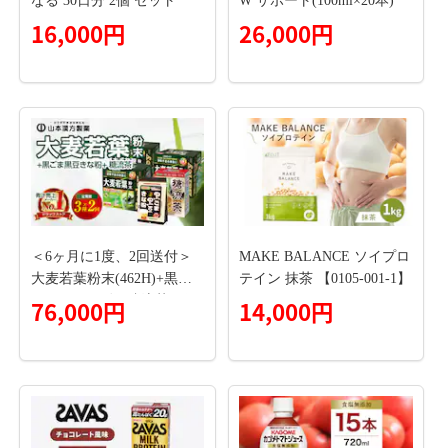
なる 30日分 2個 セット
W サポート(100ml×20本)
16,000円
26,000円
＜6ヶ月に1度、2回送付＞
MAKE BALANCE ソイプロ
大麦若葉粉末(462H)+黒ご
テイン 抹茶 【0105-001-1】
ま黒豆きな粉+ 糖流茶［個
76,000円
14,000円
包装青汁 健康青汁 セット
青汁 無添加青汁 毎日青汁
健康茶 黒ゴマ黒豆きな粉
はぶ茶 玄米茶 大麦茶 烏龍
茶 白刀豆茶 とうもろこし
茶 バナバ葉茶 シジュウム