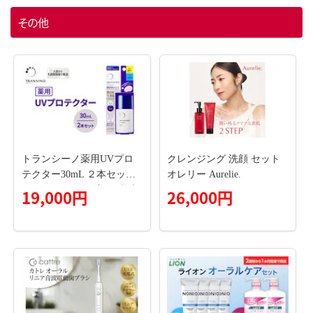
その他
トランシーノ薬用UVプロ
クレンジング 洗顔 セット
テクター30mL ２本セット
オレリー Aurelie.
ケア スキンケア 美白 乳液
19,000円
26,000円
日焼け止め 化粧下地 UVカ
ット SPF50+ 紫外線対策 ト
ランシーノ 第一三共