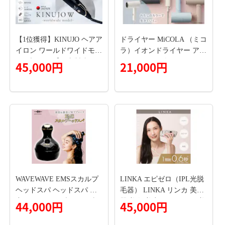
【1位獲得】KINUJO ヘアア
ドライヤー MiCOLA （ミコ
イロン ワールドワイドモデ
ラ）イオンドライヤー アイ
ル ブラック【国内製造 絹
リスオーヤマ 軽量 マイナ
45,000円
21,000円
女 日本製 取扱説明書付き 1
スイオン 大風量 ヘアケア
年間保証 美容家電 キヌジ
ダメージケアモデル 遠赤外
ョ キヌージョ ギフト プレ
線 花粉対策 イオン 収納 家
ゼント 新生活 一人暮ら
電 美容家電 電化製品 3モー
し】 IBS0004
ド コンパクト HDR-M20１-
W オフホワイト
WAVEWAVE EMSスカルプ
LINKA エピゼロ（IPL光脱
ヘッドスパ ヘッドスパ 自
毛器） LINKA リンカ 美顔
宅 ヘッドスパブラシ 頭皮
器 美白 美容 スキンケア 美
44,000円
45,000円
ブラシ 頭皮ケア 電動 誕生
容家電 エステ 脱毛器 脱毛
日 プレゼント 実用的 頭皮
光美容 フォトフェイシャル