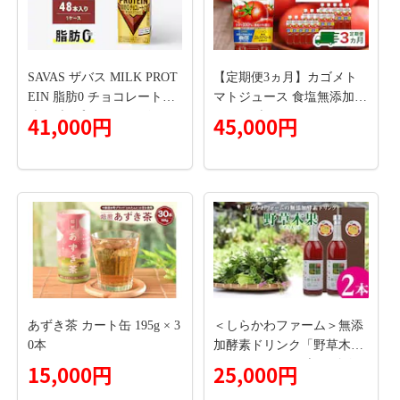
グァバ葉茶 ギネネマシルベ
スタ茶 かき葉茶 カンゾウ
茶 青汁定期便 人気定期
便］[027Y26-T]
SAVAS ザバス MILK PROT
【定期便3ヵ月】カゴメト
EIN 脂肪0 チョコレート風
マトジュース 食塩無添加 7
味 48本 プロテイン ザバス
20ml 15本 ns111-017
41,000円
45,000円
プロテイン ミルクプロテイ
ン ドリンク 飲み物 運動後
の水分補給 プロテインドリ
ンク 飲みやすい 運動 スポ
ーツ 京都 京都府 京田辺市
あずき茶 カート缶 195g × 3
＜しらかわファーム＞無添
0本
加酵素ドリンク「野草木果
(やそうもっか)2本」- 無添
15,000円
25,000円
加 酵素ドリンク こだわり