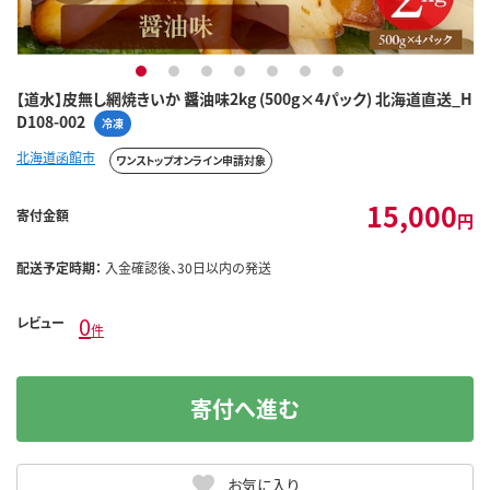
1
2
3
4
5
6
7
【道水】皮無し網焼きいか 醤油味2kg (500g×4パック) 北海道直送_H
D108-002
冷凍
北海道函館市
ワンストップオンライン申請対象
15,000
寄付金額
円
配送予定時期：
入金確認後、30日以内の発送
0
レビュー
件
寄付へ進む
お気に入り