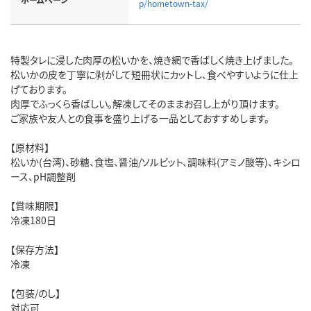
p/hometown-tax/
特製タレに浸した肉厚の松いかを、焼き網で香ばしく焼き上げました。
松いかの皮を丁寧に剥がして短冊状にカットし、食べやすいように仕上
げております。
肉厚でふっくら香ばしい。解凍してそのままお召し上がり頂けます。
ご家族や友人との食事を盛り上げる一品としておすすめします。
【原材料】
松いか(台湾)、砂糖、食塩、醤油/ソルビット、調味料(アミノ酸等)、キシロ
ース、pH調整剤
【賞味期限】
冷凍180日
【保存方法】
冷凍
【包装/のし】
対応可