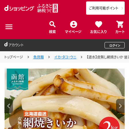
ご利用可能ポイント
検索
マイページ
お気に入り
カート
アカウント
ログイン
トップページ
魚貝類
イカ・タコ・ウニ
【道水】皮無し網焼きいか 醤油味