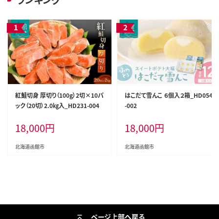
紅鮭切身 厚切り（100g）2切×10パ
はこだて雪んこ ６個入２箱_HD054
ック（20切）2.0㎏入_HD231-004
-002
18,000
円
18,000
円
北海道函館市
北海道函館市
ページ上部へ戻る