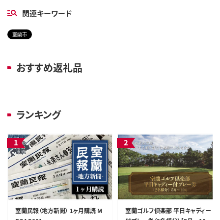
関連キーワード
室蘭市
おすすめ返礼品
ランキング
室蘭民報（地方新聞） 1ヶ月購読 M
室蘭ゴルフ倶楽部 平日キャディー