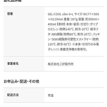
容量
GEL-COOL slim S+L サイズ：W177×D56
×H119mm 重量：307g 容量：約300ml＋
400ml 【素材】 本体・留具・仕切り：ポリプ
ロピレン（耐熱140℃、耐冷-20℃） 保冷フ
タ：ABS樹脂（耐熱60℃、耐冷-20℃） パッキ
ン：SEBS樹脂熱可塑性エストラマー（耐熱
120℃、耐冷-60℃） ※本体・仕切りのみ電
子レンジ、食器洗浄機の使用可。
事業者名
株式会社三好製作所
お申込み・配送・その他
配送方法
常温