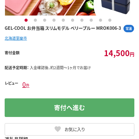
1
2
3
4
5
6
7
8
9
10
GEL-COOL お弁当箱 スリムモデル ベリーブルー MROK006-3
常温
北海道室蘭市
14,500
寄付金額
円
配送予定時期：
入金確認後、約2週間～1ヶ月でお届け
0
レビュー
件
寄付へ進む
お気に入り
返礼品詳細