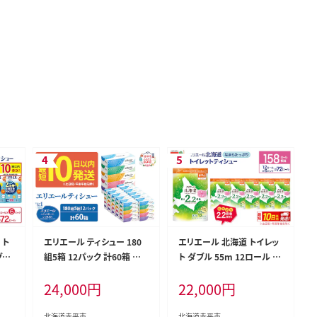
 ト
エリエール ティシュー 180
エリエール 北海道 トイレッ
グル
組5箱 12パック 計60箱 最
ト ダブル 55m 12ロール 6
2ロ
短 10日以内 最短配送 箱テ
パック 最短 10日以内配送
24,000
円
22,000
円
 最
ィッシュ ボックスティッシュ
最短配送 なまらたっぷり 2.2
とめ
まとめ買い ペーパー 紙 防
倍巻 トイレットペーパー 大
 消
災 常備品 備蓄品 消耗品 備
容量 まとめ買い 防災 常備
北海道赤平市
北海道赤平市