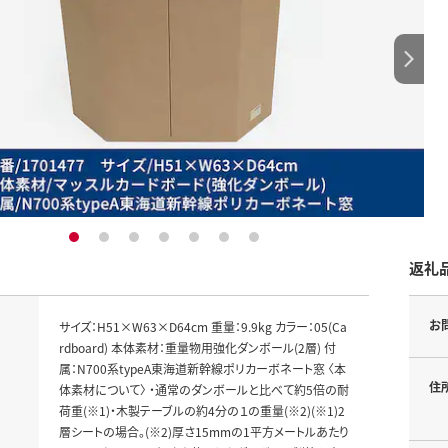
1
2
3
4
5
6
7
返礼
お
サイズ：H51×W63×D64cm 重量：9.9kg カラー：05(Ca
rdboard) 本体素材：重量物用強化ダンボール(2層) 付
属：N700系typeA東海道新幹線ポリカーボネート窓 〈本
住
体素材について〉 ・通常のダンボールと比べて約5倍の耐
荷重(※1)・木製テーブルの約4分の１の重量(※2)(※1)2
層シートの場合。(※2)厚さ15mmの1平方メートルあたり