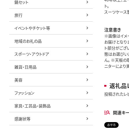
鍋セット
ト。
スーツケース
旅行
イベントやチケット等
注意書き
※画像はイメ
地域のお礼の品
お届けとなり
ト部分がござい
スポーツ・アウトドア
態はお選びい
ん。 ※天板の
ニターにより実
雑貨・日用品
美容
返礼品
ファッション
投稿されたレ
家具・工芸品・装飾品
関連キ
感謝状等
赤平市