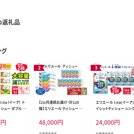
め返礼品
ング
:na（イーナ） ト
【2ヵ月連続お届け・計120
エリエール i:na(イーナ)
シュー ダブル 5
箱】エリエール ティシュー 1
イレットティシュー シン
4パック 計72ロ
80組5箱 12パック ティッシ
100m 12R 6パック 計7
0
円
48,000
円
24,000
円
10日以内配送 最
ュペーパー 箱ティッシュ ボ
ール 最短 10日以内配送
巻 トイレットペ
ックスティッシュ 紙 まとめ買
短配送 2倍巻 長持ち ま
 補充 回数減 長
い 防災 常備品 備蓄品 消耗
買い 防災 常備品 備蓄品
北海道赤平市
北海道赤平市