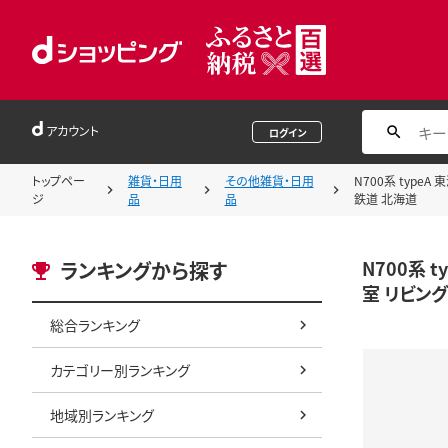
アカウント
ログイン
トップペー
雑貨・日用
その他雑貨・日用
N700系 type
ジ
品
品
鉄道 北海道
N700系 
ランキングから探す
室 リビング
総合ランキング
カテゴリー別ランキング
地域別ランキング