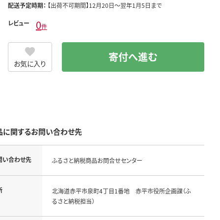
配送予定時期：
【出荷不可期間】12月20日～翌年1月5日まで
0
レビュー
件
寄付へ進む
お気に入り
品に関するお問い合わせ先
問い合わせ先
ふるさと納税商品お問合せセンター
所
北海道赤平市泉町4丁目1番地 赤平市役所企画課（ふ
るさと納税担当）