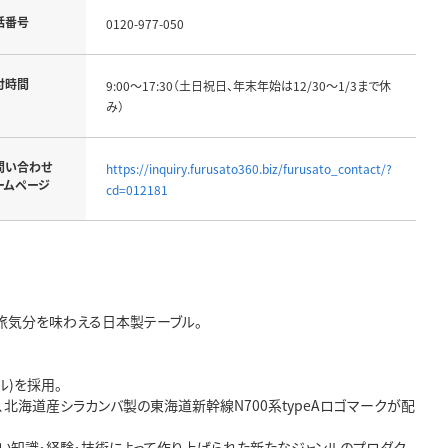
話番号
0120-977-050
付時間
9:00～17:30（土日祝日、年末年始は12/30～1/3まで休
み）
問い合わせ
https://inquiry.furusato360.biz/furusato_contact/?
ームページ
cd=012181
で旅気分を味わえる日本製テーブル。
)を採用。
北海道産シラカンバ製の東海道新幹線N700系typeAロゴマークが配
深い知識・経験・技術によって作り上げられた新たなジャンルのプロダク