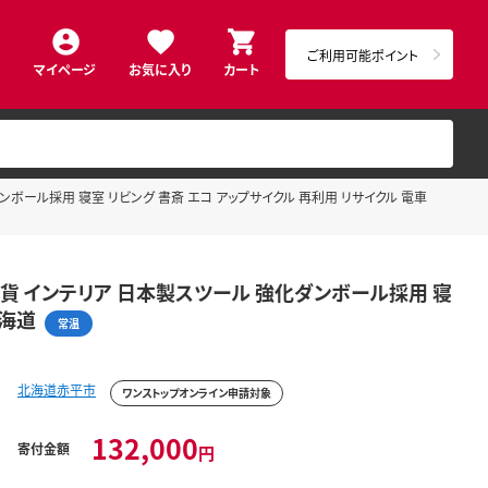
ご利用可能ポイント
マイページ
お気に入り
カート
強化ダンボール採用 寝室 リビング 書斎 エコ アップサイクル 再利用 リサイクル 電車
477 雑貨 インテリア 日本製スツール 強化ダンボール採用 寝
北海道
常温
北海道赤平市
ワンストップオンライン申請対象
132,000
寄付金額
円