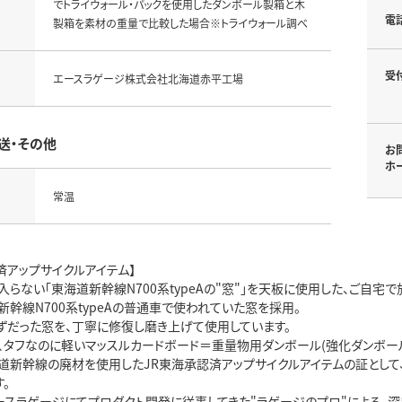
でトライウォール・パックを使用したダンボール製箱と木
電
製箱を素材の重量で比較した場合※トライウォール調べ
受
エースラゲージ株式会社北海道赤平工場
送・その他
お
ホ
常温
済アップサイクルアイテム】
らない「東海道新幹線N700系typeAの"窓"」を天板に使用した、ご自宅
幹線N700系typeAの普通車で使われていた窓を採用。
ずだった窓を、丁寧に修復し磨き上げて使用しています。
、タフなのに軽いマッスルカードボード＝重量物用ダンボール(強化ダンボール
道新幹線の廃材を使用したJR東海承認済アップサイクルアイテムの証として、
。
エースラゲージにてプロダクト開発に従事してきた"ラゲージのプロ"による、