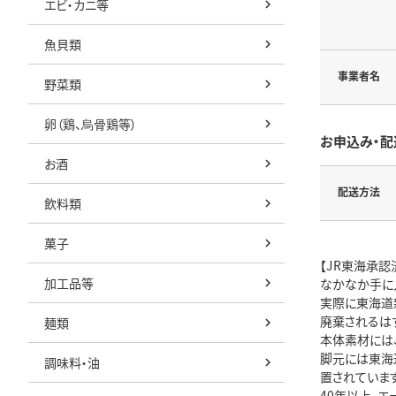
エビ・カニ等
魚貝類
事業者名
野菜類
卵（鶏、烏骨鶏等）
お申込み・配
お酒
配送方法
飲料類
菓子
【JR東海承認
加工品等
なかなか手に入
実際に東海道新
廃棄されるは
麺類
本体素材には
脚元には東海
調味料・油
置されています
40年以上、