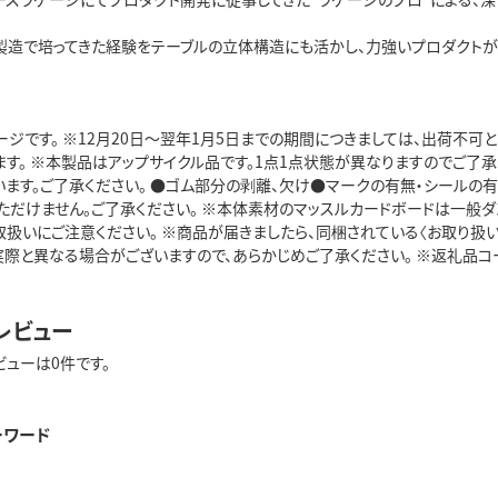
製造で培ってきた経験をテーブルの立体構造にも活かし、力強いプロダクトが
ージです。 ※12月20日～翌年1月5日までの期間につきましては、出荷不可
ます。 ※本製品はアップサイクル品です。1点1点状態が異なりますのでご了承
ます。ご了承ください。 ●ゴム部分の剥離、欠け●マークの有無・シールの有
ただけません。ご了承ください。 ※本体素材のマッスルカードボードは一般ダ
取扱いにご注意ください。 ※商品が届きましたら、同梱されている〈お取り扱
際と異なる場合がございますので、あらかじめご了承ください。 ※返礼品コード: 
レビュー
ビューは0件です。
ーワード