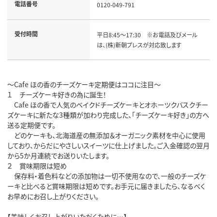
電話番号
0120-049-791
受付時間
平日8:45～17:30 ※お電話及びメール
は、(株)新朝プレスが対応致します
～Cafe ほの香のチーズケーキ定期便はココに注目～
１ チーズケーキ好きの為に誕生！
Cafe ほの香で人気のベイクドチーズケーキとオホーツクバスクチー
ズケーキに新たな3種類が加わり完成した、「チーズケーキ好き」の方へ
送る定期便です。
どのケーキも、北海道産の無添加＆オーガニック素材を中心に使用
しており、からだにやさしいスイーツに仕上げました。ご入金確認の翌月
から5か月連続でお送りいたします。
２ 賞味期限は短め
保存料・着色料などの添加物は一切不使用なので、一般のチーズケ
ーキと比べると賞味期限は短めです。お手元に届きましたら、なるべく
お早めにお召し上がりください。
【美味しくお召し上がりいただくために…】