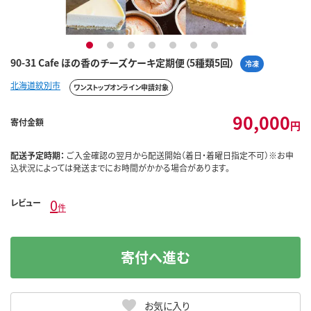
1
2
3
4
5
6
7
90-31 Cafe ほの香のチーズケーキ定期便（5種類5回）
冷凍
北海道紋別市
ワンストップオンライン申請対象
90,000
寄付金額
円
配送予定時期：
ご入金確認の翌月から配送開始（着日・着曜日指定不可）※お申
込状況によっては発送までにお時間がかかる場合があります。
0
レビュー
件
寄付へ進む
お気に入り