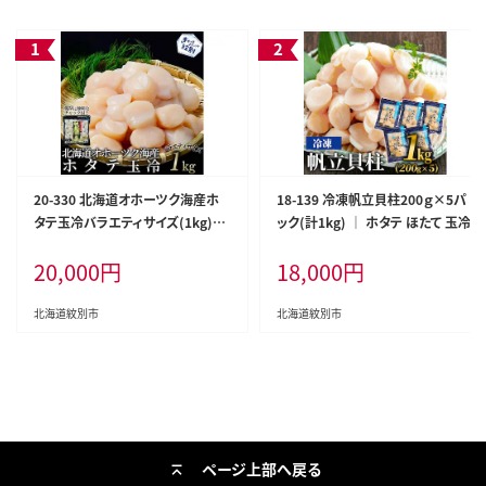
20-330 北海道オホーツク海産ホ
18-139 冷凍帆立貝柱200ｇ×5パ
タテ玉冷バラエティサイズ(1kg)｜
ック(計1kg) ｜ ホタテ ほたて 玉冷
訳あり サイズ不揃い
20,000
円
18,000
円
北海道紋別市
北海道紋別市
ページ上部へ戻る