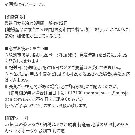
※画像はイメージです。
【消費期限】
製造日から冷凍3週間 解凍後2日
【地場産品に該当する理由】紋別市内で製造、加工を行うことにより、相
応の付加価値が生じているもの
■必ずお読みください■
※紋別市では、各お礼品ページに記載の「発送時期」を目安にお礼品
を発送しております。
※配送日、発送時期、配達曜日などのご要望はお受けできません。
※不在、転居、申込不備などによりお礼品が返品された場合、再送対応
はできません。
※長期ご不在期間がある場合、必ず「備考欄」にご記入ください。
(備考欄が無い場合は当日中に「f012190-mombetsu-cs@mlosja
pan.com」あてに不在日をご連絡ください。)
何卒、ご了承いただけますようお願い致します。
【関連ワード】
Cafe ほの香 ふるさと納税 ふるさと 納税 特産品 地域の品 お礼の品 も
んべつ オホーツク 紋別市 北海道