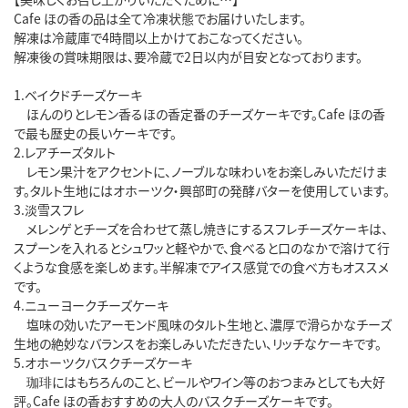
Cafe ほの香の品は全て冷凍状態でお届けいたします。
解凍は冷蔵庫で4時間以上かけておこなってください。
解凍後の賞味期限は、要冷蔵で2日以内が目安となっております。
1.ベイクドチーズケーキ
ほんのりとレモン香るほの香定番のチーズケーキです。Cafe ほの香
で最も歴史の長いケーキです。
2.レアチーズタルト
レモン果汁をアクセントに、ノーブルな味わいをお楽しみいただけま
す。タルト生地にはオホーツク・興部町の発酵バターを使用しています。
3.淡雪スフレ
メレンゲとチーズを合わせて蒸し焼きにするスフレチーズケーキは、
スプーンを入れるとシュワッと軽やかで、食べると口のなかで溶けて行
くような食感を楽しめます。半解凍でアイス感覚での食べ方もオススメ
です。
4.ニューヨークチーズケーキ
塩味の効いたアーモンド風味のタルト生地と、濃厚で滑らかなチーズ
生地の絶妙なバランスをお楽しみいただきたい、リッチなケーキです。
5.オホーツクバスクチーズケーキ
珈琲にはもちろんのこと、ビールやワイン等のおつまみとしても大好
評。Cafe ほの香おすすめの大人のバスクチーズケーキです。