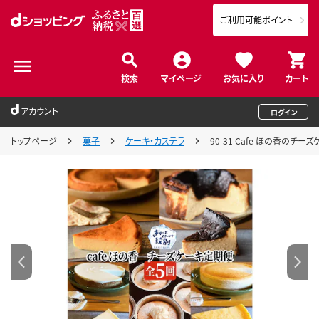
ご利用可能ポイント
検索
マイページ
お気に入り
カート
アカウント
ログイン
トップページ
菓子
ケーキ・カステラ
90-31 Cafe ほの香のチー