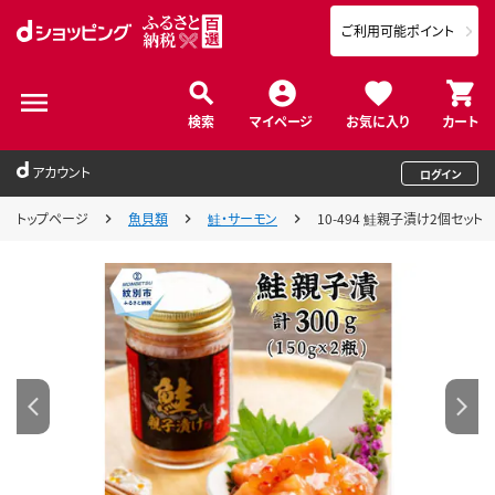
ご利用可能ポイント
検索
マイページ
お気に入り
カート
アカウント
ログイン
トップページ
魚貝類
鮭・サーモン
10-494 鮭親子漬け2個セット