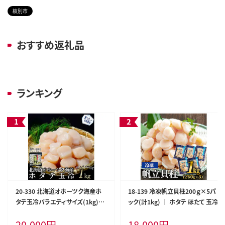
紋別市
おすすめ返礼品
ランキング
20-330 北海道オホーツク海産ホ
18-139 冷凍帆立貝柱200ｇ×5パ
タテ玉冷バラエティサイズ(1kg)｜
ック(計1kg) ｜ ホタテ ほたて 玉冷
訳あり サイズ不揃い
20,000
円
18,000
円