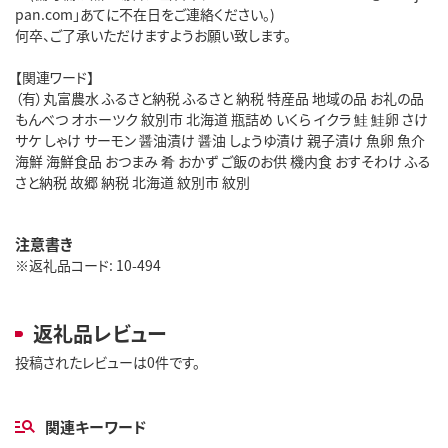
pan.com」あてに不在日をご連絡ください。)
何卒、ご了承いただけますようお願い致します。
【関連ワード】
（有）丸富農水 ふるさと納税 ふるさと 納税 特産品 地域の品 お礼の品
もんべつ オホーツク 紋別市 北海道 瓶詰め いくら イクラ 鮭 鮭卵 さけ
サケ しゃけ サーモン 醤油漬け 醤油 しょうゆ漬け 親子漬け 魚卵 魚介
海鮮 海鮮食品 おつまみ 肴 おかず ご飯のお供 機内食 おすそわけ ふる
さと納税 故郷 納税 北海道 紋別市 紋別
注意書き
※返礼品コード: 10-494
返礼品レビュー
投稿されたレビューは0件です。
関連キーワード