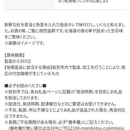
は、(株)新朝プレスが対応致します
新鮮な鮭を醤油と魚醤を入れた独自タレで味付けし、いくらと和えまし
た。お酒の肴、ご飯に相性抜群です。北海道の海の幸が詰まった生珍味
をご賞味ください。
※画像はイメージです。
【賞味期限】
製造から365日
【地場産品に該当する理由】紋別市内で製造、加工を行うことにより、相
応の付加価値が生じているもの
■必ずお読みください■
※紋別市では、各お礼品ページに記載の「発送時期」を目安にお礼品
を発送しております。
※配送日、発送時期、配達曜日などのご要望はお受けできません。
※不在、転居、申込不備などによりお礼品が返品された場合、再送対応
はできません。
※長期ご不在期間がある場合、必ず「備考欄」にご記入ください。
(備考欄が無い場合は当日中に「f012190-mombetsu-cs@mlosja