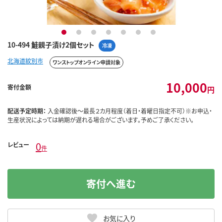
1
2
3
4
5
6
7
10-494 鮭親子漬け2個セット
冷凍
北海道紋別市
ワンストップオンライン申請対象
10,000
寄付金額
円
配送予定時期：
入金確認後～最長２カ月程度（着日・着曜日指定不可）※お申込・
生産状況によっては納期が遅れる場合がございます。予めご了承ください。
0
レビュー
件
寄付へ進む
お気に入り