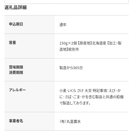
返礼品詳細
申込期日
通年
容量
150g×2個 【原産地】北海道産 【加工・製
造地】紋別市
賞味期限
製造から365日
消費期限
アレルギー
小麦 いくら さけ 大豆 特記事項：えび･か
に･さば･ごま･かを含む製品と共通の設備
で製造しております。
事業者名
（有）丸富農水