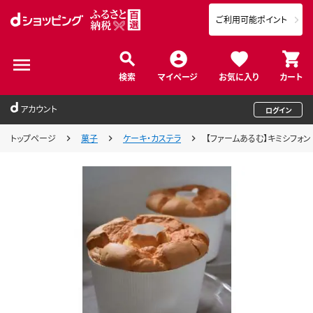
ご利用可能ポイント
検索
マイページ
お気に入り
カート
アカウント
ログイン
トップページ
菓子
ケーキ・カステラ
【ファームあるむ】キミシフォン