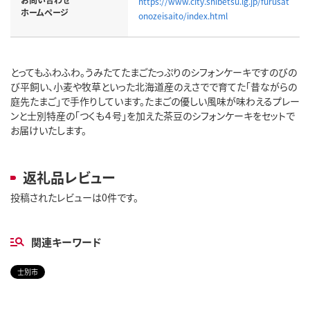
https://www.city.shibetsu.lg.jp/furusat
ホームページ
onozeisaito/index.html
とってもふわふわ。うみたてたまごたっぷりのシフォンケーキですのびの
び平飼い、小麦や牧草といった北海道産のえさでで育てた「昔ながらの
庭先たまご」で手作りしています。たまごの優しい風味が味わえるプレー
ンと士別特産の「つくも４号」を加えた茶豆のシフォンケーキをセットで
お届けいたします。
返礼品レビュー
投稿されたレビューは0件です。
関連キーワード
士別市