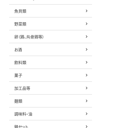
魚貝類
野菜類
卵（鶏、烏骨鶏等）
お酒
飲料類
菓子
加工品等
麺類
調味料・油
鍋セット