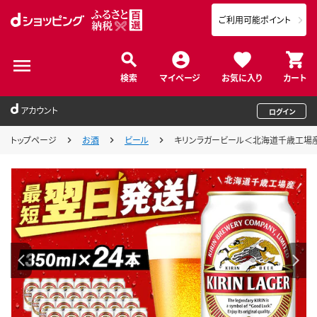
ご利用可能ポイント
検索
マイページ
お気に入り
カート
アカウント
ログイン
トップページ
お酒
ビール
キリンラガービール＜北海道千歳工場産＞3