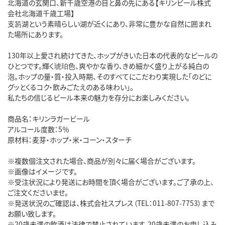
北海道の玄関口、新千歳空港の目と鼻の先にある【キリンビール株式
会社北海道千歳工場】
支笏湖という素晴らしい湖が近くにあり、非常に豊かな自然に囲まれ
た場所にあります。
130年以上愛され続けてきた、ホップがきいた日本の代表的なビールの
ひとつです。輝く琥珀色、爽やかな香り、きめ細かく盛り上がる純白の
泡。ホップの量・質・投入時期、そのすべてにこだわり実現した「のどに
グッとくるコク・飲みごたえのある味わい」。
私たちの信じるビール本来の魅力を存分にお楽しみください。
商品名：キリンラガービール
アルコール度数：5％
原材料：麦芽・ホップ・米・コーン・スターチ
※複数個注文された場合、商品が別々に届く場合がございます。
※画像はイメージです。
※受注状況により発送にお時間を頂く場合がございます。ご了承の上、
ご注文くださいませ。
※発送状況のご確認は、株式会社スプレス（TEL：011-807-7753）まで
お願い致します。
※20歳未満の飲酒は法律で禁止されています。20歳未満のお申し込み