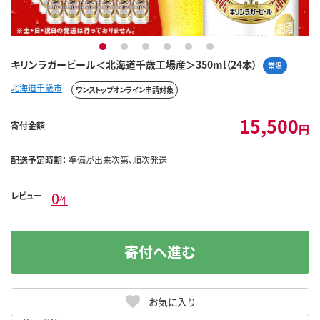
1
2
3
4
5
6
キリンラガービール＜北海道千歳工場産＞350ml（24本）
常温
北海道千歳市
ワンストップオンライン申請対象
15,500
寄付金額
円
配送予定時期：
準備が出来次第、順次発送
0
レビュー
件
寄付へ進む
お気に入り