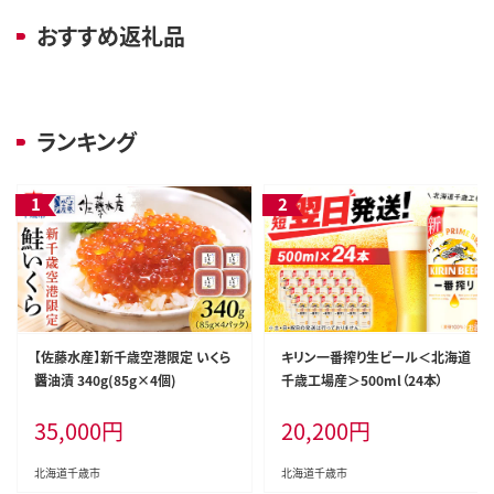
おすすめ返礼品
ランキング
【佐藤水産】新千歳空港限定 いくら
キリン一番搾り生ビール＜北海道
醤油漬 340g(85g×4個)
千歳工場産＞500ml（24本）
35,000
円
20,200
円
北海道千歳市
北海道千歳市